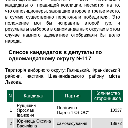
кандидаты от правящей коалиции, несмотря на то,
что оппозиционеры, занявшие второе и третье место,
в сумме существенно перегоняли победителя. Это
положение мог бы исправить второй тур, и
результаты выборов в одномандатных округах в этом
случае намного адекватнее отображали бы волю
народа.
Список кандидатов в депутаты по
одномандатному округу №117
Територія виборчого округу: Галицький, Франківський
райони, частина Шевченківського району міста
Львова.
Количество
N
Кандидат
Партия
сторонников
Рущишин
Політична
1
Ярослав
19937
Партія "ГОЛОС"
Іванович
Юринець Оксана
2
самовисування
18872
Василівна