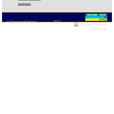
выборах
©
Павленко
&
Носов
2572