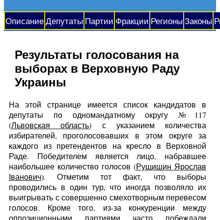
Описание
Депутаты
Партии
Фракции
Регионы
Законы
Р
Результаты голосования на
выборах в Верховную Раду
Украины
На этой странице имеется список кандидатов в
депутаты по одномандатному округу №117
(
Львовская область
) с указанием количества
избирателей, проголосовавших в этом округе за
каждого из претендентов на кресло в Верховной
Раде. Победителем является лицо, набравшее
наибольшее количество голосов (
Рущишин Ярослав
Іванович
). Отметим тот факт, что выборы
проводились в один тур, что иногда позволяло их
выигрывать с совершенно смехотворным перевесом
голосов. Кроме того, из-за конкуренции между
оппозиционными партиями часто побеждали