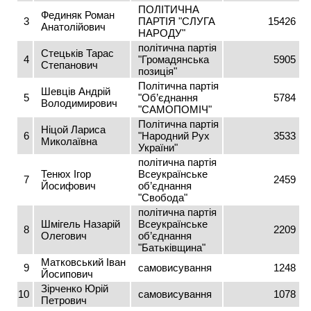
ПОЛІТИЧНА
Фединяк Роман
3
ПАРТІЯ "СЛУГА
15426
Анатолійович
НАРОДУ"
політична партія
Стецьків Тарас
4
"Громадянська
5905
Степанович
позиція"
Політична партія
Шевців Андрій
5
"Об’єднання
5784
Володимирович
"САМОПОМІЧ"
Політична партія
Ніцой Лариса
6
"Народний Рух
3533
Миколаївна
України"
політична партія
Тенюх Ігор
Всеукраїнське
7
2459
Йосифович
об’єднання
"Свобода"
політична партія
Шмігель Назарій
Всеукраїнське
8
2209
Олегович
об’єднання
"Батьківщина"
Матковський Іван
9
самовисування
1248
Йосипович
Зірченко Юрій
10
самовисування
1078
Петрович