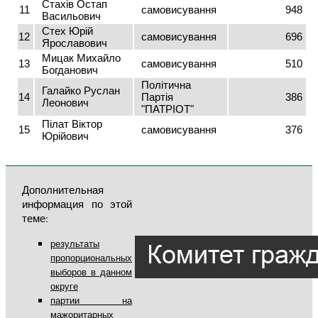
Стахів Остап
11
самовисування
948
Васильович
Стех Юрій
12
самовисування
696
Ярославович
Мицак Михайло
13
самовисування
510
Богданович
Політична
Галайко Руслан
14
Партія
386
Леонович
"ПАТРІОТ"
Пілат Віктор
15
самовисування
376
Юрійович
Дополнительная
информация по этой
теме:
результаты
пропорциональных
выборов в данном
округе
партии на
мажоритарных