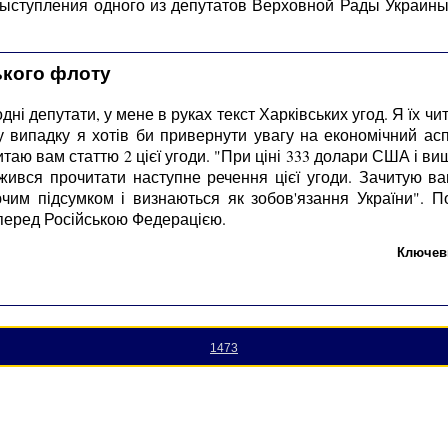
 выступления одного из депутатов Верховной Рады Украин
кого флоту
 депутати, у мене в руках текст Харківських угод. Я їх чита
у випадку я хотів би привернути увагу на економічний ас
итаю вам статтю 2 цієї угоди. "При ціні 333 долари США і в
ився прочитати наступне речення цієї угоди. Зачитую вам
ючим підсумком і визнаються як зобов'язання України".
перед Російською Федерацією.
Ключев
1473