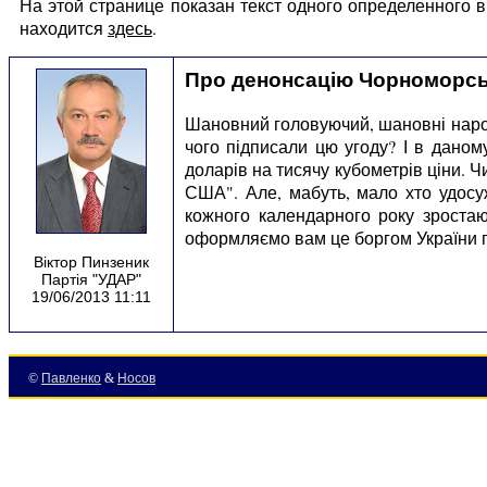
На этой странице показан текст одного определенного
находится
здесь
.
Про денонсацію Чорноморсь
Шановний головуючий, шановні народні
чого підписали цю угоду? І в даном
доларів на тисячу кубометрів ціни. Ч
США". Але, мабуть, мало хто удосуж
кожного календарного року зроста
оформляємо вам це боргом України 
Віктор Пинзеник
Партія "УДАР"
19/06/2013 11:11
©
Павленко
&
Носов