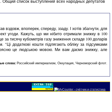
ы. Общий список выступлений всех народных депутатов
в вздовж, впоперек, спереду, ззаду. І хотів збагнути, для
пект угоди. Кажуть, що ми нібито отримали знижку в 100
ище за тисячу кубометрів газу зниження складе 100 доларів
. "Ці додаткові кошти підлягають обліку за підсумками
 Поясню це людською мовою. Ми вам даємо знижку, але
ые слова:
Российский империализм
,
Оккупация
,
Черноморский флот
.