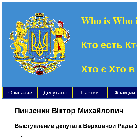
Who is Who 
Кто есть Кт
Хто є Хто в
Описание
Депутаты
Партии
Фракции
Пинзеник Віктор Михайлович
Выступление депутата Верховной Рады 