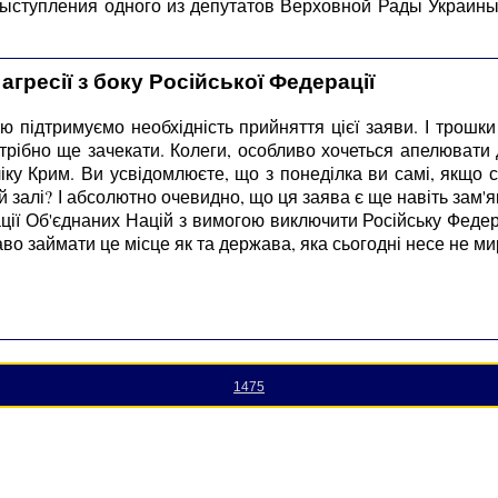
 выступления одного из депутатов Верховной Рады Украин
гресії з боку Російської Федерації
 підтримуємо необхідність прийняття цієї заяви. І трошки
потрібно ще зачекати. Колеги, особливо хочеться апелювати 
іку Крим. Ви усвідомлюєте, що з понеділка ви самі, якщо с
ній залі? І абсолютно очевидно, що ця заява є ще навіть зам
ії Об'єднаних Націй з вимогою виключити Російську Федер
во займати це місце як та держава, яка сьогодні несе не мир,
1475