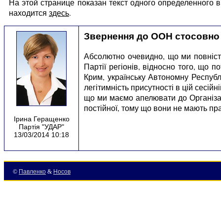
На этой странице показан текст одного определенного
находится
здесь
.
Звернення до ООН стосовно а
Абсолютно очевидно, що ми повністю
Партії регіонів, відносно того, що 
Крим, українську Автономну Республ
легітимність присутності в цій сесій
що ми маємо апелювати до Організац
постійної, тому що вони не мають пра
Ірина Геращенко
Партія "УДАР"
13/03/2014 10:18
©
Павленко
&
Носов