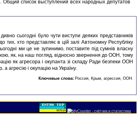
ы. Общий список выступлений всех народных депутатов
 дивно сьогодні було чути виступи деяких представників
до тих, хто представляє в цій залі Автономну Республіку
ьогодні ми це не зупинимо, поставите під сумнів власну
'якою, як, на наш погляд, відносно звернення до ООН, тому
ацію як агресора і окупанта зі складу Ради безпеки ООН
 а агресію і окупацію на Україну.
Ключевые слова:
Россия
,
Крым
,
агрессия
,
ООН
.