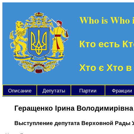
Who is Who 
Кто есть Кт
Хто є Хто в
Описание
Депутаты
Партии
Фракции
Геращенко Ірина Володимирівна
Выступление депутата Верховной Рады 