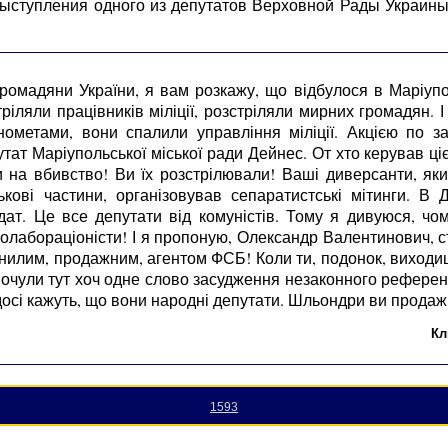
 выступления одного из депутатов Верховной Рады Украин
ромадяни України, я вам розкажу, що відбулося в Маріупол
тріляли працівників міліції, розстріляли мирних громадян. 
нометами, вони спалили управління міліції. Акцією по з
утат Маріупольської міської ради Дейнес. От хто керував ці
на вбивство! Ви їх розстрілювали! Ваші диверсанти, яких
ськові частини, організовував сепаратистські мітинги. В
дат. Це все депутати від комуністів. Тому я дивуюся, чо
к колабораціоністи! І я пропоную, Олександр Валентинович,
 гнилим, продажним, агентом ФСБ! Коли ти, подонок, виход
почули тут хоч одне слово засудження незаконного референд
досі кажуть, що вони народні депутати. Шльондри ви продажн
Кл
1593