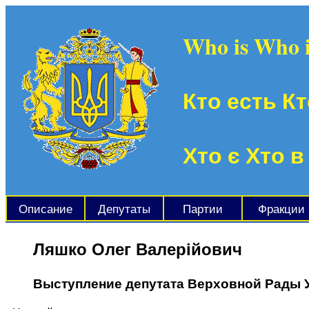
Who is Who 
Кто есть Кт
Хто є Хто в
Описание
Депутаты
Партии
Фракции
Ляшко Олег Валерійович
Выступление депутата Верховной Рады 