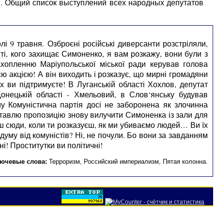
ы. Общий список выступлений всех народных депутатов
і 9 травня. Озброєні російські диверсанти розстріляли,
І ті, кого захищає Симоненко, я вам розкажу, вони були з
ахопленню Маріупольської міської ради керував голова
єю акцією! А він виходить і розказує, що мирні громадяни
 ви підтримуєте! В Луганській області Хохлов, депутат
 Донецькій області - Хмельовий, в Слов‘янську будував
му Комуністична партія досі не заборонена як злочинна
 ставлю пропозицію знову вилучити Симоненка із зали для
иш сюди, коли ти розказуєш, як ми убиваємо людей… Ви їх
уму від комуністів? Ні, не почули. Бо вони за завданням
і! Проститутки ви політичні!
ючевые слова:
Терроризм
,
Российский империализм
,
Пятая колонна
.