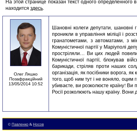
На этой странице показан текст одного определенного
находится
здесь
.
Шановні колеги депутати, шановні г
проникли в управління міліції і розс
гранатометами, з автоматами, з мі
Комуністичної партії у Маріуполі деп
простріляли… Ви цих людей повели 
Комуністичної партії, блокував вій
барикади, стріляв проти наших сол
організація, як посібники ворога, я
Олег Ляшко
того, щоб ним тут і не воняло, оцим
Позафракційний
13/05/2014 10:52
убиваєте, ви розколюєте країну! Ви 
Росії розколюють нашу країну. Вони 
©
Павленко
&
Носов