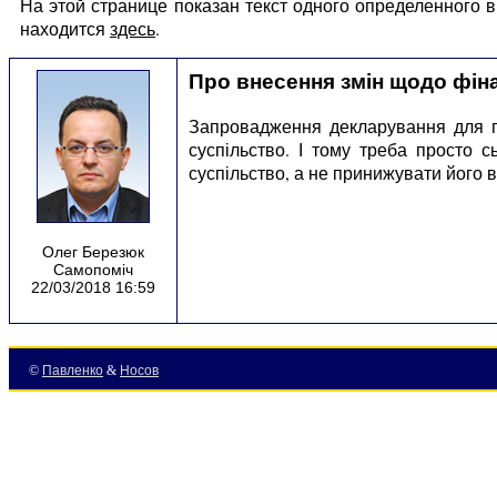
На этой странице показан текст одного определенного
находится
здесь
.
Про внесення змін щодо фін
Запровадження декларування для гр
суспільство. І тому треба просто 
суспільство, а не принижувати його 
Олег Березюк
Самопоміч
22/03/2018 16:59
©
Павленко
&
Носов