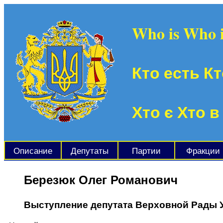
Who is Who 
Кто есть Кт
Хто є Хто в
Описание
Депутаты
Партии
Фракции
Березюк Олег Романович
Выступление депутата Верховной Рады 