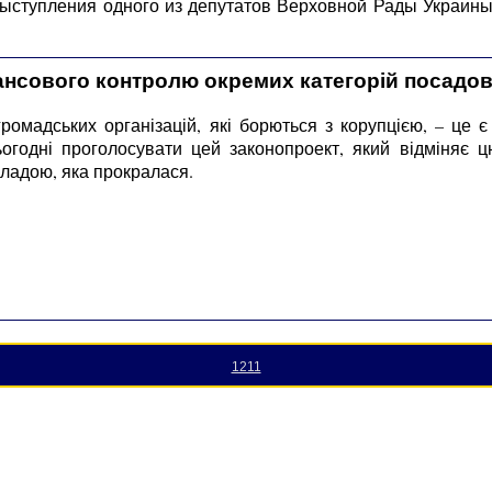
 выступления одного из депутатов Верховной Рады Украин
ансового контролю окремих категорій посадов
омадських організацій, які борються з корупцією, – це є
сьогодні проголосувати цей законопроект, який відміняє
владою, яка прокралася.
1211