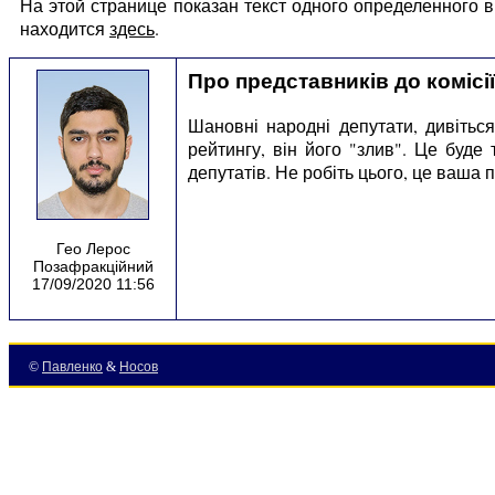
На этой странице показан текст одного определенного
находится
здесь
.
Про представників до комісії
Шановні народні депутати, дивітьс
рейтингу, він його "злив". Це буде
депутатів. Не робіть цього, це ваша 
Гео Лерос
Позафракційний
17/09/2020 11:56
©
Павленко
&
Носов