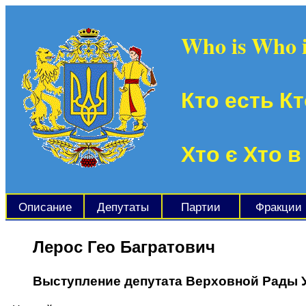
Who is Who 
Кто есть Кт
Хто є Хто в
Описание
Депутаты
Партии
Фракции
Лерос Гео Багратович
Выступление депутата Верховной Рады 