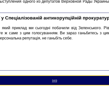
 выступления одного из депутатов Верховной Рады Украин
 у Спеціалізованій антикорупційній прокуратур
я який приклад ми сьогодні побачили від Зеленського. Рі
 те ж саме з цим голосуванням. Ви зараз ганьбитесь з ци
персональна репутація, не ганьбіть себе.
949