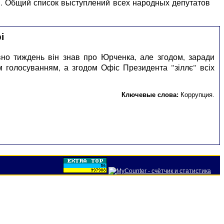
ы. Общий список выступлений всех народных депутатов
і
вно тиждень він знав про Юрченка, але згодом, заради
м голосуванням, а згодом Офіс Президента "зіллє" всіх
Ключевые слова:
Коррупция
.