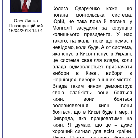
Колега Одарченко каже, що
погана монгольська система.
Юрій, не така вона й погана: у
Олег Ляшко
Позафракційний
Монголії засудили за корупцію
16/04/2013 14:01
колишнього президента. У нас
такого, на жаль, поки що немає і
невідомо, коли буде. А от система,
яка існує в Києві і існує в Україні,
це система свавілля влади, коли
влада відмовляється призначати
вибори в Києві, вибори в
Чернівцях, вибори в інших містах.
Влада таким чином демонструє
свою слабкість: вони бояться
киян, вони бояться
волевиявлення киян, вони
бояться, що в Києві буде і мер, і
Київрада, яка працюватиме на
киян. Я думаю, що це – дуже
хороший сигнал для всієї країни.
Якщо Партія регіонів боїться,