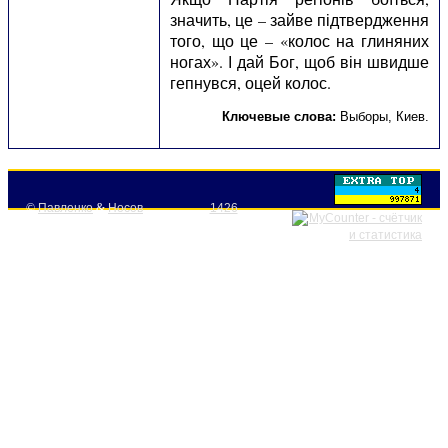
значить, це – зайве підтвердження
того, що це – «колос на глиняних
ногах». І дай Бог, щоб він швидше
гепнувся, оцей колос.
Ключевые слова:
Выборы
,
Киев
.
©
Павленко
&
Носов
1426