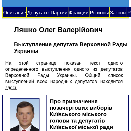
Описание
Депутаты
Партии
Фракции
Регионы
Законы
Р
Ляшко Олег Валерійович
Выступление депутата Верховной Рады
Украины
На этой странице показан текст одного
определенного выступления одного из депутатов
Верховной Рады Украины. Общий список
выступлений всех народных депутатов находится
здесь
.
Про призначення
позачергових виборів
Київського міського
голови та депутатів
Київської міської ради