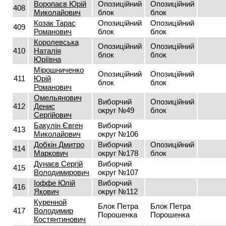
Воропаєв Юрій
Опозиційний
Опозиційний
408
Миколайович
блок
блок
Козак Тарас
Опозиційний
Опозиційний
409
Романович
блок
блок
Королевська
Опозиційний
Опозиційний
410
Наталія
блок
блок
Юріївна
Мірошниченко
Опозиційний
Опозиційний
411
Юрій
блок
блок
Романович
Омельянович
Виборчий
Опозиційний
412
Денис
округ №49
блок
Сергійович
Бакулін Євген
Виборчий
413
Миколайович
округ №106
Добкін Дмитро
Виборчий
Опозиційний
414
Маркович
округ №178
блок
Дунаєв Сергій
Виборчий
415
Володимирович
округ №107
Іоффе Юлій
Виборчий
416
Якович
округ №112
Куренной
Блок Петра
Блок Петра
417
Володимир
Порошенка
Порошенка
Костянтинович