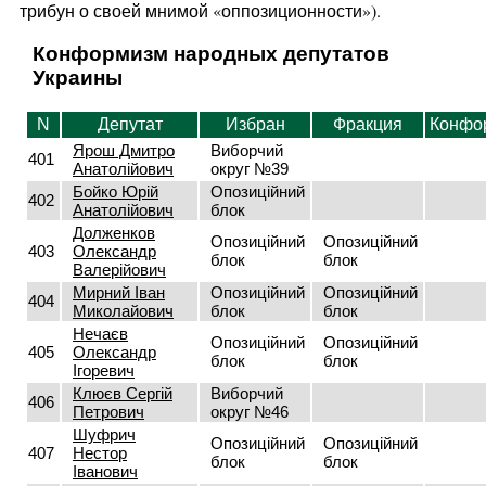
трибун о своей мнимой «оппозиционности»).
Конформизм народных депутатов
Украины
N
Депутат
Избран
Фракция
Конфо
Ярош Дмитро
Виборчий
401
Анатолійович
округ №39
Бойко Юрій
Опозиційний
402
Анатолійович
блок
Долженков
Опозиційний
Опозиційний
403
Олександр
блок
блок
Валерійович
Мирний Іван
Опозиційний
Опозиційний
404
Миколайович
блок
блок
Нечаєв
Опозиційний
Опозиційний
405
Олександр
блок
блок
Ігоревич
Клюєв Сергій
Виборчий
406
Петрович
округ №46
Шуфрич
Опозиційний
Опозиційний
407
Нестор
блок
блок
Іванович