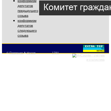
конформизм
депутатов
предыдущего
созыва
конформизм
депутатов
следующего
созыва
©
Павленко
&
Носов
1791