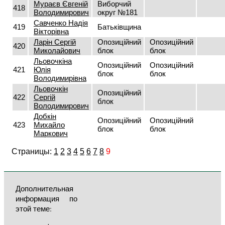
Мураєв Євгеній
Виборчий
418
Володимирович
округ №181
Савченко Надія
419
Батьківщина
Вікторівна
Ларін Сергій
Опозиційний
Опозиційний
420
Миколайович
блок
блок
Льовочкіна
Опозиційний
Опозиційний
421
Юлія
блок
блок
Володимирівна
Льовочкін
Опозиційний
422
Сергій
блок
Володимирович
Добкін
Опозиційний
Опозиційний
423
Михайло
блок
блок
Маркович
Страницы:
1
2
3
4
5
6
7
8
9
Дополнительная
информация по
этой теме: