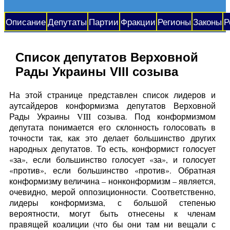
Описание
Депутаты
Партии
Фракции
Регионы
Законы
Р
Список депутатов Верховной
Рады Украины VIII созыва
На этой странице представлен список лидеров и
аутсайдеров конформизма депутатов Верховной
Рады Украины VIII созыва. Под конформизмом
депутата понимается его склонность голосовать в
точности так, как это делает большинство других
народных депутатов. То есть, конформист голосует
«за», если большинство голосует «за», и голосует
«против», если большинство «против». Обратная
конформизму величина – нонконформизм – является,
очевидно, мерой оппозиционности. Соответственно,
лидеры конформизма, с большой степенью
вероятности, могут быть отнесены к членам
правящей коалиции (что бы они там ни вещали с