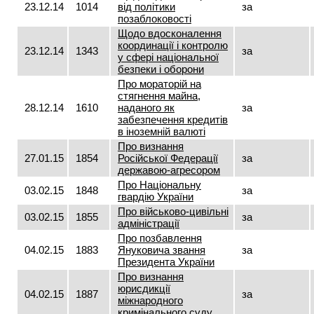
23.12.14
1014
від політики
за
позаблоковості
Щодо вдосконалення
координації і контролю
23.12.14
1343
за
у сфері національної
безпеки і оборони
Про мораторій на
стягнення майна,
28.12.14
1610
наданого як
за
забезпечення кредитів
в іноземній валюті
Про визнання
27.01.15
1854
Російської Федерації
за
державою-агресором
Про Національну
03.02.15
1848
за
гвардію України
Про військово-цивільні
03.02.15
1855
за
адміністрації
Про позбавлення
04.02.15
1883
Януковича звання
за
Президента України
Про визнання
юрисдикції
04.02.15
1887
за
міжнародного
кримінального суду