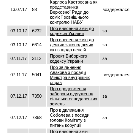
Карлоса Кастресана як
представника
13.07.17
88
воздержался
Верховної Ради до
комісії зовнішнього
контролю НАБУ
Про внесення змін до
03.10.17
6232
за
кодексів України
Про внесення змін до
03.10.17
6614
деяких законодавчих
за
актів щодо пенсій
Проект Виборчого
07.11.17
3112
за
кодексу України
Про звільнення
Авакова з посади
07.11.17
5041
воздержался
Міністра внутрішніх
справ
Про продовження
заборони відчуження
07.12.17
7350
за
сільськогосподарських
земель
Про відкликання
Соболєва з посади
07.12.17
7368
за
голови Комітету з
питань корупції
Про внесення змін