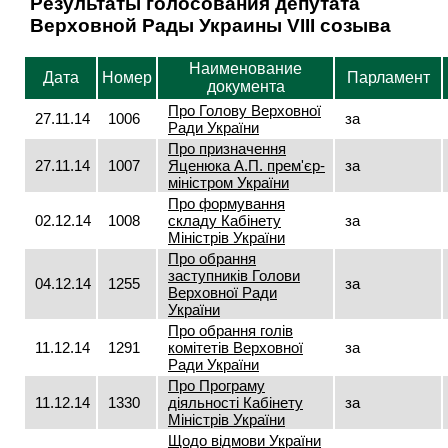
Результаты голосования депутата
Верховной Рады Украины VIII созыва
Наименование
Дата
Номер
Парламент
документа
Про Голову Верховної
27.11.14
1006
за
Ради України
Про призначення
27.11.14
1007
Яценюка А.П. прем'єр-
за
міністром України
Про формування
02.12.14
1008
складу Кабінету
за
Міністрів України
Про обрання
заступників Голови
04.12.14
1255
за
Верховної Ради
України
Про обрання голів
11.12.14
1291
комітетів Верховної
за
Ради України
Про Програму
11.12.14
1330
діяльності Кабінету
за
Міністрів України
Щодо відмови України