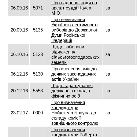
Про надання згоди на
06.09.16
5071
арешт судді Чауса
за
М.О.
Про невизнання
Україною легітимності
20.09.16
5135
виборів до Державної
за
Думи Російської
Федерації
Щодо заборони
відчуження
06.10.16
5123
за
сільсьгогосподарських
земель
Про внесення змін до
06.12.16
5130
деяких законодавчих
за
актів України
Щодо гарантування
20.12.16
5553
державою вкладів
за
фізичних осіб
Про визначення
кандидатури
23.02.17
0000
Найджела Брауна до
за
складу комісії
зовнішнього контролю
Про визначення
кандидатури Роберта