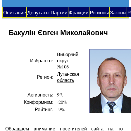
Описание
Депутаты
Партии
Фракции
Регионы
Законы
Р
Бакулін Євген Миколайович
Виборчий
Избран от:
округ
№106
Луганская
Регион:
область
Активность:
9%
Конформизм:
-20%
Рейтинг:
-9%
Обращаем внимание посетителей сайта на то