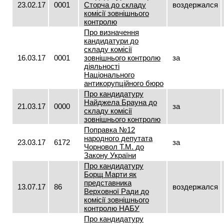
23.02.17
0001
Сторча до складу
воздержался
комісії зовнішнього
контролю
Про визначення
кандидатури до
складу комісії
16.03.17
0001
зовнішнього контролю
за
діяльності
Національного
антикорупційного бюро
Про кандидатуру
Найджела Брауна до
21.03.17
0000
за
складу комісії
зовнішнього контролю
Поправка №12
народного депутата
23.03.17
6172
за
Чорновол Т.М. до
Закону України
Про кандидатуру
Борщ Марти як
представника
13.07.17
86
воздержался
Верховної Ради до
комісії зовнішнього
контролю НАБУ
Про кандидатуру