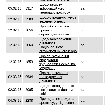
Щодо захисту
05.02.15
1317
інформаційного
за
телерадіопростору
Щодо спрощення умов
12.02.15
1580
за
ведення бізнесу
Про забезпечення
12.02.15
1656
права на
за
справедливий суд
Щодо забезпечення
діяльності
12.02.15
1660
за
Національного
антикорупційного бюро
Про призупинення
акредитації
12.02.15
1853
за
журналістів Російської
Федерації
Про ліцензування
02.03.15
0934
господарської
за
діяльності
Щодо відповідальності
02.03.15
2085
пов'язаних із банком
за
осіб
Про надання згоди на
04.03.15
2288
за
арешт судді Царевич