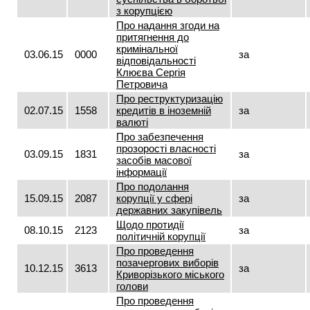
з корупцією
Про надання згоди на
притягнення до
кримінальної
03.06.15
0000
за
відповідальності
Клюєва Сергія
Петровича
Про реструктуризацію
02.07.15
1558
кредитів в іноземній
за
валюті
Про забезпечення
прозорості власності
03.09.15
1831
за
засобів масової
інформації
Про подолання
15.09.15
2087
корупції у сфері
за
державних закупівель
Щодо протидії
08.10.15
2123
за
політичній корупції
Про проведення
позачергових виборів
10.12.15
3613
за
Криворізького міського
голови
Про проведення