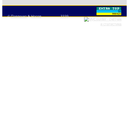
©
Павленко
&
Носов
3339