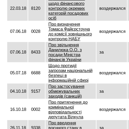
щодо фінансового
22.03.18
8120
контролю окремих
воздержался
категорій посадових
осіб
Про визначення
Томаса Файєрстоуна
07.06.18
0028
воздержался
до комісії зовнішнього
контролю НАБУ
Про звільнення
Данилюка О.О. з
07.06.18
8433
за
посади Міністра
фінансів України
Щодо протидії
загрозам національній
05.07.18
6688
воздержался
безпеці в
інформаційній сфері
Про застосування
04.10.18
9157
обмежувальних
за
заходів (санкцій)
Про притягнення до
кримінальної
16.10.18
0002
воздержался
відповідальності
депутата Вілкула
Про введення
26.11.18
9338
воєнного стану в
за