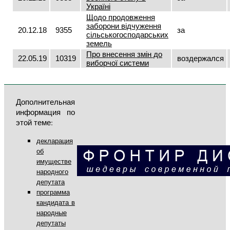
Україні
Щодо продовження
заборони відчуження
20.12.18
9355
за
сільськогосподарських
земель
Про внесення змін до
22.05.19
10319
воздержался
виборчої системи
Дополнительная
информация по
этой теме:
декларация
об
имуществе
народного
депутата
программа
кандидата в
народные
депутаты