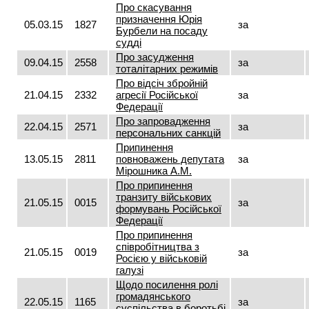
Про скасування
призначення Юрія
05.03.15
1827
за
Бурбели на посаду
судді
Про засудження
09.04.15
2558
за
тоталітарних режимів
Про відсіч збройній
21.04.15
2332
агресії Російської
за
Федерації
Про запровадження
22.04.15
2571
за
персональних санкцій
Припинення
13.05.15
2811
повноважень депутата
за
Мірошника А.М.
Про припинення
транзиту військових
21.05.15
0015
за
формувань Російської
Федерації
Про припинення
співробітництва з
21.05.15
0019
за
Росією у військовій
галузі
Щодо посилення ролі
громадянського
22.05.15
1165
за
суспільства в боротьбі