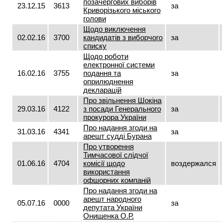
позачергових виборів
23.12.15
3613
за
Криворізького міського
голови
Щодо виключення
02.02.16
3700
кандидатів з виборчого
за
списку
Щодо роботи
електронної системи
16.02.16
3755
подання та
за
оприлюднення
декларацій
Про звільнення Шокіна
29.03.16
4122
з посади Генерального
за
прокурора України
Про надання згоди на
31.03.16
4341
за
арешт судді Бурана
Про утворення
Тимчасової слідчої
01.06.16
4704
комісії щодо
воздержался
використання
офшорних компаній
Про надання згоди на
арешт народного
05.07.16
0000
за
депутата України
Онищенка О.Р.