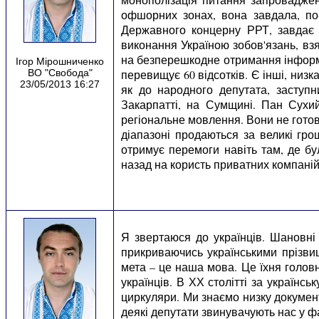
офшорних зонах, вона завдала, по-п
Державного концерну РРТ, завдає з
виконання Україною зобов'язань, вз
на безперешкодне отримання інформа
Ігор Мірошниченко
ВО "Свобода"
перевищує 60 відсотків. Є інші, низк
23/05/2013 16:27
як до народного депутата, заступн
Закарпатті, на Сумщині. Пан Сухи
регіональне мовлення. Вони не готові
діапазоні продаються за великі гро
отримує перемоги навіть там, де бу
назад на користь приватних компаній
Я звертаюся до українців. Шановні 
прикриваючись українськими прізви
мета – це наша мова. Це їхня голов
українців. В ХХ столітті за українс
циркуляри. Ми знаємо низку документі
деякі депутати звинувачують нас у ф