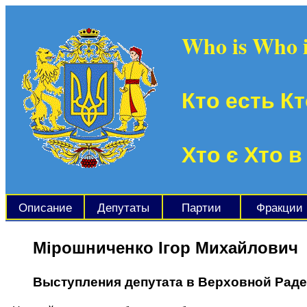
Who is Who 
Кто есть Кт
Хто є Хто в
Описание
Депутаты
Партии
Фракции
Мірошниченко Ігор Михайлович
Выступления депутата в Верховной Рад