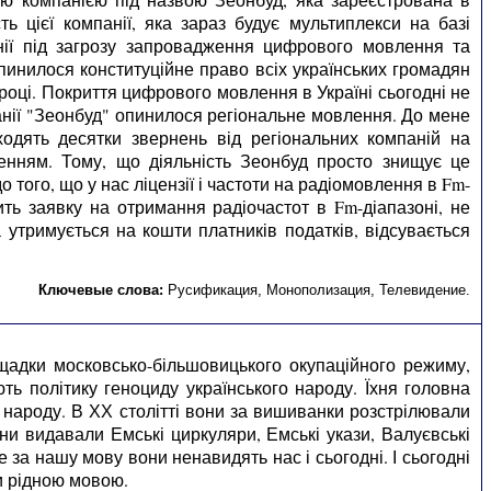
ь цієї компанії, яка зараз будує мультиплекси на базі
анії під загрозу запровадження цифрового мовлення та
пинилося конституційне право всіх українських громадян
оці. Покриття цифрового мовлення в Україні сьогодні не
мпанії "Зеонбуд" опинилося регіональне мовлення. До мене
ходять десятки звернень від регіональних компаній на
енням. Тому, що діяльність Зеонбуд просто знищує це
 того, що у нас ліцензії і частоти на радіомовлення в Fm-
ить заявку на отримання радіочастот в Fm-діапазоні, не
 утримується на кошти платників податків, відсувається
Ключевые слова:
Русификация
,
Монополизация
,
Телевидение
.
нащадки московсько-більшовицького окупаційного режиму,
 політику геноциду українського народу. Їхня головна
 народу. В ХХ столітті вони за вишиванки розстрілювали
они видавали Емські циркуляри, Емські укази, Валуєвські
е за нашу мову вони ненавидять нас і сьогодні. І сьогодні
и рідною мовою.