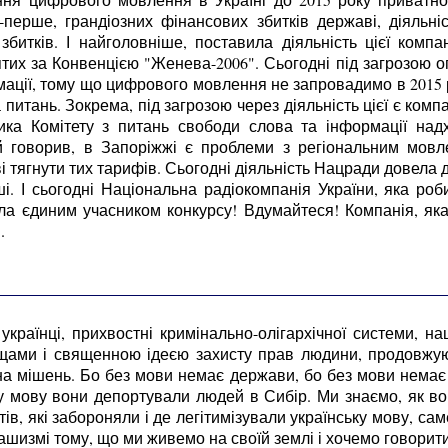
ерше, грандіозних фінансових збитків державі, діяльніст
битків. І найголовніше, поставила діяльність цієї комп
ятих за Конвенцією "Женева-2006". Сьогодні під загрозою о
ції, тому що цифрового мовлення не запровадимо в 2015 р
а питань. Зокрема, під загрозою через діяльність цієї є ко
ика Комітету з питань свободи слова та інформації над
й говорив, в Запоріжжі є проблеми з регіональним мовл
 тягнути тих тарифів. Сьогодні діяльність Нацради довела до
ші. І сьогодні Національна радіокомпанія України, яка роб
ла єдиним учасником конкурсу! Вдумайтеся! Компанія, яка
.
українці, прихвостні кримінально-олігархічної системи, 
щами і священною ідеєю захисту прав людини, продовжують
на мішень. Бо без мови немає держави, бо без мови немає
ьку мову вони депортували людей в Сибір. Ми знаємо, як в
в, які забороняли і де легітимізували українську мову, сам
ашизмі тому, що ми живемо на своїй землі і хочемо говорит