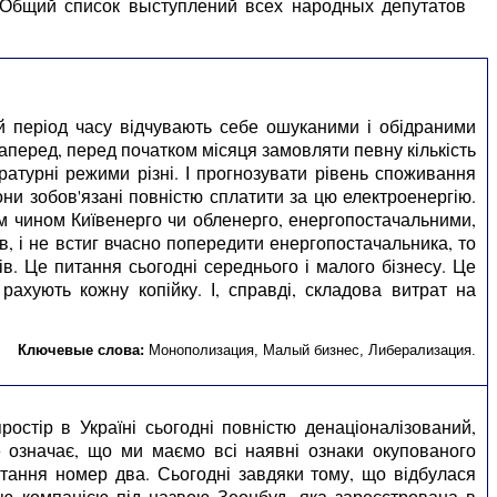
 Общий список выступлений всех народных депутатов
й період часу відчувають себе ошуканими і обідраними
 наперед, перед початком місяця замовляти певну кількість
ратурні режими різні. І прогнозувати рівень споживання
они зобов'язані повністю сплатити за цю електроенергію.
им чином Київенерго чи обленерго, енергопостачальними,
, і не встиг вчасно попередити енергопостачальника, то
. Це питання сьогодні середнього і малого бізнесу. Це
ахують кожну копійку. І, справді, складова витрат на
Ключевые слова:
Монополизация
,
Малый бизнес
,
Либерализация
.
остір в Україні сьогодні повністю денаціоналізований,
Це означає, що ми маємо всі наявні ознаки окупованого
итання номер два. Сьогодні завдяки тому, що відбулася
ю компанією під назвою Зеонбуд, яка зареєстрована в