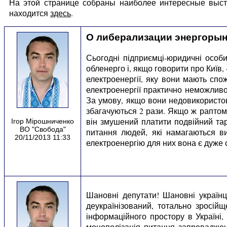
На этой странице собраны наиболее интересные выст
находится
здесь
.
О либерализации энергорын
Сьогодні підприємці-юридичні особ
обленерго і, якщо говорити про Київ,
електроенергії, яку вони мають спо
електроенергії практично неможливо.
За умову, якщо вони недовикористов
збагачуються 2 рази. Якщо ж раптом
він змушений платити подвійний та
Ігор Мірошниченко
ВО "Свобода"
питання людей, які намагаються ви
20/11/2013 11:33
електроенергію для них вона є дуже 
Шановні депутати! Шановні українц
деукраїнізований, тотально зросій
інформаційного простору в Україні
монополізація питання запровадже