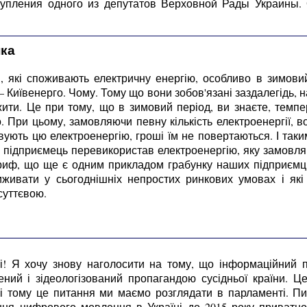
упления одного из депутатов Верховной Рады Украины.
ка
и, які споживають електричну енергію, особливо в зимови
 – Київенерго. Чому. Тому що вони зобов'язані заздалегідь,
жити. Це при тому, що в зимовий період, ви знаєте, темпе
 При цьому, замовляючи певну кількість електроенергії, в
ують цю електроенергію, гроші їм не повертаються. І так
 підприємець перевикористав електроенергію, яку замовляв
риф, що ще є одним прикладом грабунку наших підприємців
живати у сьогоднішніх непростих ринкових умовах і які р
суттєвою.
і! Я хочу знову наголосити на тому, що інформаційний пр
щений і зідеологізований пропагандою сусідньої країни. 
, і тому це питання ми маємо розглядати в парламенті. П
ння цифрового мовлення в Україні до 2015 року приватно