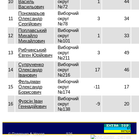
10
Василь
округ
1
44
Васильович
№72
Пономарьов
Виборчий
11
Олександр
округ
3
34
Сергійович
№78
Поплавський
Виборчий
12
Михайло
округ
1
33
Михайлович
№101
Виборчий
Рибчинський
13
округ
3
49
Євген Юрійович
№211
Супруненко
Виборчий
14
Олександр
округ
17
46
Іванович
№216
Фельдман
Виборчий
15
Олександр
округ
-11
17
Борисович
№174
Виборчий
Фурсін Іван
16
округ
-9
20
Геннадійович
№138
©
Павленко
&
Носов
926