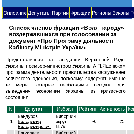
Описание
Депутаты
Партии
Фракции
Регионы
Законы
Р
Список членов фракции «Воля народу»
воздержавшихся при голосовании за
документ «Про Програму діяльності
Кабінету Міністрів України»
Представленная на заседании Верховной Рады
Украины премьер-министром Украины А.П.Яценюком
программа деятельности правительства заслуживает
всяческого одобрения, поскольку содержит именно
те меры, которые необходимы сегодня для
выведения экономики Украины из кризисного
состояния.
N
Депутат
Избран
Рейтинг
Активность
Ко
Бандуров
Виборчий
1
Володимир
округ
-6
29
Володимирович
№79
Богуслаєв
Виборчий