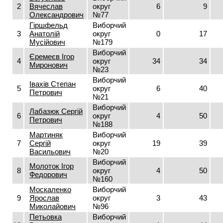
2
Вячеслав
округ
6
9
Олександрович
№77
Гіршфельд
Виборчий
3
Анатолій
округ
0
17
Мусійович
№179
Виборчий
Єремеєв Ігор
4
округ
34
34
Миронович
№23
Виборчий
Івахів Степан
5
округ
6
40
Петрович
№21
Виборчий
Лабазюк Сергій
6
округ
4
50
Петрович
№188
Мартиняк
Виборчий
7
Сергій
округ
19
39
Васильович
№20
Виборчий
Молоток Ігор
8
округ
4
50
Федорович
№160
Москаленко
Виборчий
9
Ярослав
округ
3
43
Миколайович
№96
Петьовка
Виборчий