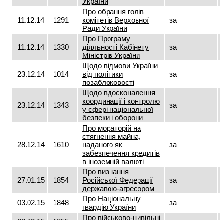
України
Про обрання голів
11.12.14
1291
комітетів Верховної
за
Ради України
Про Програму
11.12.14
1330
діяльності Кабінету
за
Міністрів України
Щодо відмови України
23.12.14
1014
від політики
за
позаблоковості
Щодо вдосконалення
координації і контролю
23.12.14
1343
за
у сфері національної
безпеки і оборони
Про мораторій на
стягнення майна,
28.12.14
1610
наданого як
за
забезпечення кредитів
в іноземній валюті
Про визнання
27.01.15
1854
Російської Федерації
за
державою-агресором
Про Національну
03.02.15
1848
за
гвардію України
Про військово-цивільні