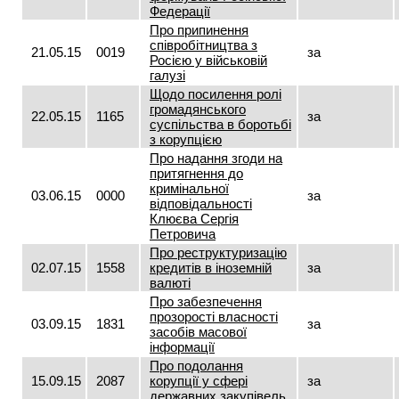
Федерації
Про припинення
співробітництва з
21.05.15
0019
за
Росією у військовій
галузі
Щодо посилення ролі
громадянського
22.05.15
1165
за
суспільства в боротьбі
з корупцією
Про надання згоди на
притягнення до
кримінальної
03.06.15
0000
за
відповідальності
Клюєва Сергія
Петровича
Про реструктуризацію
02.07.15
1558
кредитів в іноземній
за
валюті
Про забезпечення
прозорості власності
03.09.15
1831
за
засобів масової
інформації
Про подолання
15.09.15
2087
корупції у сфері
за
державних закупівель