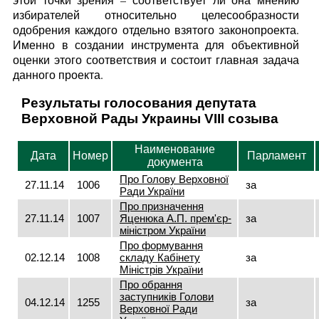
избирателей относительно целесообразности
одобрения каждого отдельно взятого законопроекта.
Именно в создании инструмента для объективной
оценки этого соответствия и состоит главная задача
данного проекта.
Результаты голосования депутата
Верховной Рады Украины VIII созыва
Наименование
Дата
Номер
Парламент
документа
Про Голову Верховної
27.11.14
1006
за
Ради України
Про призначення
27.11.14
1007
Яценюка А.П. прем'єр-
за
міністром України
Про формування
02.12.14
1008
складу Кабінету
за
Міністрів України
Про обрання
заступників Голови
04.12.14
1255
за
Верховної Ради