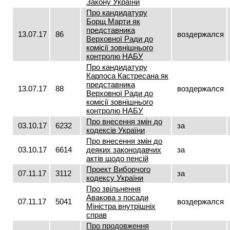
Закону України
Про кандидатуру
Борщ Марти як
представника
13.07.17
86
воздержался
Верховної Ради до
комісії зовнішнього
контролю НАБУ
Про кандидатуру
Карлоса Кастресана як
представника
13.07.17
88
воздержался
Верховної Ради до
комісії зовнішнього
контролю НАБУ
Про внесення змін до
03.10.17
6232
за
кодексів України
Про внесення змін до
03.10.17
6614
деяких законодавчих
за
актів щодо пенсій
Проект Виборчого
07.11.17
3112
за
кодексу України
Про звільнення
Авакова з посади
07.11.17
5041
воздержался
Міністра внутрішніх
справ
Про продовження