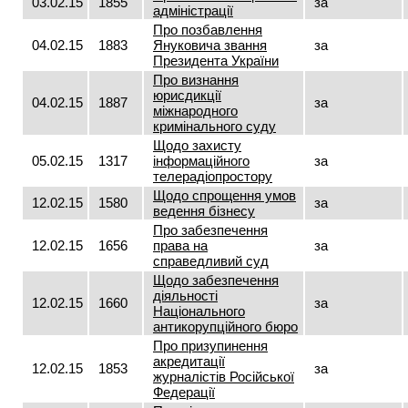
03.02.15
1855
за
адміністрації
Про позбавлення
04.02.15
1883
Януковича звання
за
Президента України
Про визнання
юрисдикції
04.02.15
1887
за
міжнародного
кримінального суду
Щодо захисту
05.02.15
1317
інформаційного
за
телерадіопростору
Щодо спрощення умов
12.02.15
1580
за
ведення бізнесу
Про забезпечення
12.02.15
1656
права на
за
справедливий суд
Щодо забезпечення
діяльності
12.02.15
1660
за
Національного
антикорупційного бюро
Про призупинення
акредитації
12.02.15
1853
за
журналістів Російської
Федерації