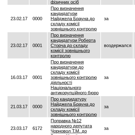
фізичних осіб
Про визначення
кандидатури
23.02.17
0000
Найджела Брауна до
за
складу комісії
зовнішнього контролю
Про визначення
кандидатури Роберта
23.02.17
0001
Сторча до складу
воздержался
комісії зовнішнього
контролю
Про визначення
кандидатури до
складу комісії
16.03.17
0001
зовнішнього контролю
за
діяльності
Національного
антикорупційного бюро
Про кандидатуру
Найджела Брауна до
21.03.17
0000
за
складу комісії
зовнішнього контролю
Поправка №12
народного депутата
23.03.17
6172
за
Чорновол Т.М. до