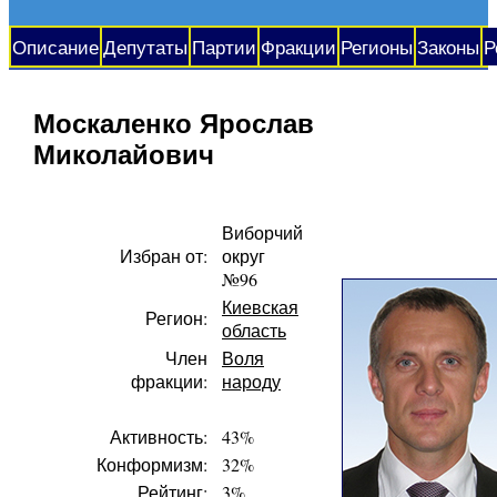
Описание
Депутаты
Партии
Фракции
Регионы
Законы
Р
Москаленко Ярослав
Миколайович
Виборчий
Избран от:
округ
№96
Киевская
Регион:
область
Член
Воля
фракции:
народу
Активность:
43%
Конформизм:
32%
Рейтинг:
3%