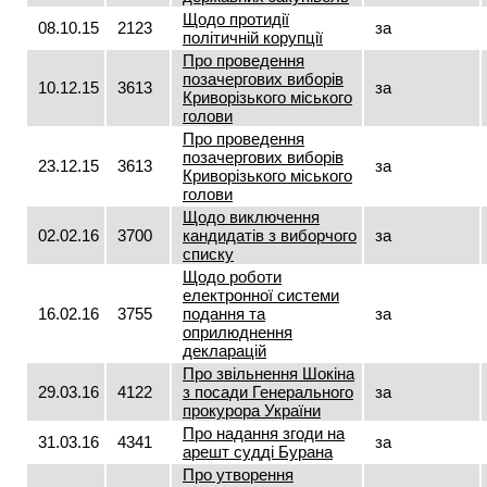
Щодо протидії
08.10.15
2123
за
політичній корупції
Про проведення
позачергових виборів
10.12.15
3613
за
Криворізького міського
голови
Про проведення
позачергових виборів
23.12.15
3613
за
Криворізького міського
голови
Щодо виключення
02.02.16
3700
кандидатів з виборчого
за
списку
Щодо роботи
електронної системи
16.02.16
3755
подання та
за
оприлюднення
декларацій
Про звільнення Шокіна
29.03.16
4122
з посади Генерального
за
прокурора України
Про надання згоди на
31.03.16
4341
за
арешт судді Бурана
Про утворення