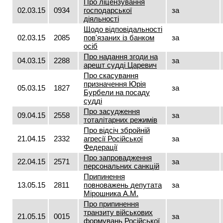
Про ліцензування
02.03.15
0934
господарської
за
діяльності
Щодо відповідальності
02.03.15
2085
пов'язаних із банком
за
осіб
Про надання згоди на
04.03.15
2288
за
арешт судді Царевич
Про скасування
призначення Юрія
05.03.15
1827
за
Бурбели на посаду
судді
Про засудження
09.04.15
2558
за
тоталітарних режимів
Про відсіч збройній
21.04.15
2332
агресії Російської
за
Федерації
Про запровадження
22.04.15
2571
за
персональних санкцій
Припинення
13.05.15
2811
повноважень депутата
за
Мірошника А.М.
Про припинення
транзиту військових
21.05.15
0015
за
формувань Російської