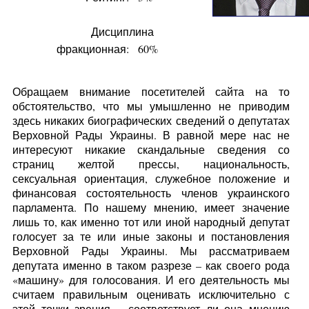
Дисциплина
фракционная:
60%
Обращаем внимание посетителей сайта на то
обстоятельство, что мы умышленно не приводим
здесь никаких биографических сведений о депутатах
Верховной Рады Украины. В равной мере нас не
интересуют никакие скандальные сведения со
страниц желтой прессы, национальность,
сексуальная ориентация, служебное положение и
финансовая состоятельность членов украинского
парламента. По нашему мнению, имеет значение
лишь то, как именно тот или иной народный депутат
голосует за те или иные законы и постановления
Верховной Рады Украины. Мы рассматриваем
депутата именно в таком разрезе – как своего рода
«машину» для голосования. И его деятельность мы
считаем правильным оценивать исключительно с
этой точки зрения – соответствует ли она мнению