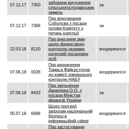
заборони відчуження
07.12.17
7350
за
сільськогосподарських
земель
Про відкликання
Соболєва з посади
07.12.17
7368
за
голови Комітету з
питань корупції
Про внесення змін
щодо фінансового
22.03.18
8120
контролю окремих
воздержался
категорій посадових
осіб
Про визначення
Томаса Файєрстоуна
07.06.18
0028
воздержался
до комісії зовнішнього
контролю НАБУ
Про звільнення
Данилюка О.О. з
07.06.18
8433
за
посади Міністра
фінансів України
Щодо протидії
загрозам національній
05.07.18
6688
воздержался
безпеці в
інформаційній сфері
Про застосування