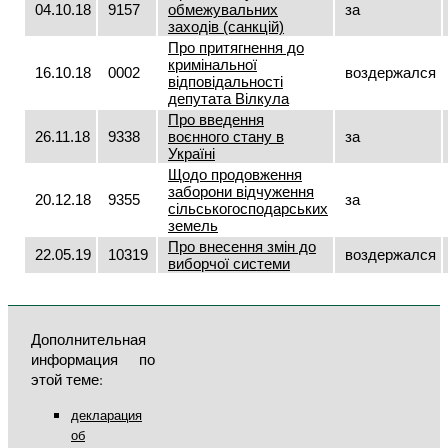
04.10.18
9157
обмежувальних
за
заходів (санкцій)
Про притягнення до
кримінальної
16.10.18
0002
воздержался
відповідальності
депутата Вілкула
Про введення
26.11.18
9338
воєнного стану в
за
Україні
Щодо продовження
заборони відчуження
20.12.18
9355
за
сільськогосподарських
земель
Про внесення змін до
22.05.19
10319
воздержался
виборчої системи
Дополнительная
информация по
этой теме:
декларация
об