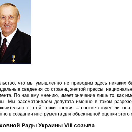
льство, что мы умышленно не приводим здесь никаких б
ндальные сведения со страниц желтой прессы, национальн
ента. По нашему мнению, имеет значение лишь то, как име
ы. Мы рассматриваем депутата именно в таком разрезе 
ючительно с этой точки зрения – соответствует ли она
но в создании инструмента для объективной оценки этого с
ховной Рады Украины VIII созыва