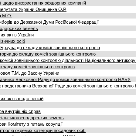
сії щодо використання офшорних компаній
депутата України Онищенка О.Р.
а М.О.
иборів до Державної Думи Російської Федерації
подарських земель
их актів України
зичних осіб
рауна до складу комісії зовнішнього контролю
орча до складу комісії зовнішнього контролю
омісії зовнішнього контролю діяльності Національного антикору
ладу комісії зовнішнього контролю
вол Т.М. до Закону України
вника Верховної Ради до комісії зовнішнього контролю НАБУ
 представника Верховної Ради до комісії зовнішнього контролю
их актів щодо пенсій
ра внутрішніх справ
сільськогосподарських земель
ви Комітету з питань корупції
нтролю окремих категорій посадових осіб