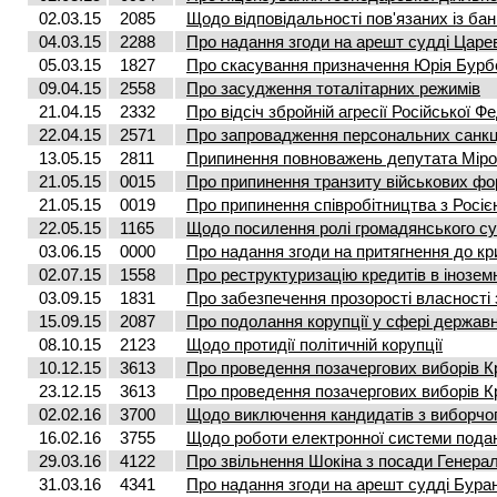
02.03.15
2085
Щодо відповідальності пов'язаних із бан
04.03.15
2288
Про надання згоди на арешт судді Царе
05.03.15
1827
Про скасування призначення Юрія Бурб
09.04.15
2558
Про засудження тоталітарних режимів
21.04.15
2332
Про відсіч збройній агресії Російської Ф
22.04.15
2571
Про запровадження персональних санкц
13.05.15
2811
Припинення повноважень депутата Мір
21.05.15
0015
Про припинення транзиту військових фо
21.05.15
0019
Про припинення співробітництва з Росією
22.05.15
1165
Щодо посилення ролі громадянського сус
03.06.15
0000
Про надання згоди на притягнення до кр
02.07.15
1558
Про реструктуризацію кредитів в інозем
03.09.15
1831
Про забезпечення прозорості власності 
15.09.15
2087
Про подолання корупції у сфері держав
08.10.15
2123
Щодо протидії політичній корупції
10.12.15
3613
Про проведення позачергових виборів Кр
23.12.15
3613
Про проведення позачергових виборів Кр
02.02.16
3700
Щодо виключення кандидатів з виборчо
16.02.16
3755
Щодо роботи електронної системи пода
29.03.16
4122
Про звільнення Шокіна з посади Генера
31.03.16
4341
Про надання згоди на арешт судді Бура