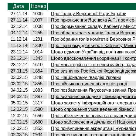
Дата
Номер
27.11.14
1006
Про Голову Верховної Ради України
27.11.14
1007
Про призначення Яценюка А.П. прем'єр-
02.12.14
1008
Про формування складу Кабінету Мініст
04.12.14
1255
Про обрання заступників Голови Верхов
11.12.14
1291
Про обрання голів комітетів Верховної 
11.12.14
1330
Про Програму діяльності Кабінету Мініст
23.12.14
1014
Щодо відмови України від політики поза
23.12.14
1343
Щодо вдосконалення координації і контр
28.12.14
1610
Про мораторій на стягнення майна, надан
27.01.15
1854
Про визнання Російської Федерації дер
03.02.15
1848
Про Національну гвардію України
03.02.15
1855
Про військово-цивільні адміністрації
04.02.15
1883
Про позбавлення Януковича звання Пре
04.02.15
1887
Про визнання юрисдикції міжнародного 
05.02.15
1317
Щодо захисту інформаційного телераді
12.02.15
1580
Щодо спрощення умов ведення бізнесу
12.02.15
1656
Про забезпечення права на справедлив
12.02.15
1660
Щодо забезпечення діяльності Націонал
12.02.15
1853
Про призупинення акредитації журналіст
02.03.15
0934
Про ліцензування господарської діяльно