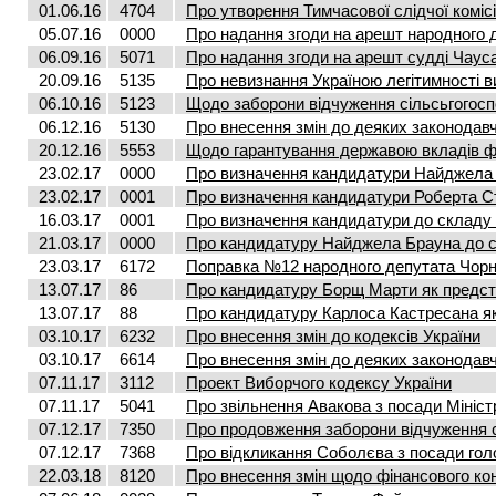
01.06.16
4704
Про утворення Тимчасової слідчої комі
05.07.16
0000
Про надання згоди на арешт народного 
06.09.16
5071
Про надання згоди на арешт судді Чаус
20.09.16
5135
Про невизнання Україною легітимності в
06.10.16
5123
Щодо заборони відчуження сільсьгогос
06.12.16
5130
Про внесення змін до деяких законодавч
20.12.16
5553
Щодо гарантування державою вкладів фі
23.02.17
0000
Про визначення кандидатури Найджела Б
23.02.17
0001
Про визначення кандидатури Роберта Ст
16.03.17
0001
Про визначення кандидатури до складу к
21.03.17
0000
Про кандидатуру Найджела Брауна до ск
23.03.17
6172
Поправка №12 народного депутата Чорно
13.07.17
86
Про кандидатуру Борщ Марти як предста
13.07.17
88
Про кандидатуру Карлоса Кастресана як
03.10.17
6232
Про внесення змін до кодексів України
03.10.17
6614
Про внесення змін до деяких законодавч
07.11.17
3112
Проект Виборчого кодексу України
07.11.17
5041
Про звільнення Авакова з посади Мініст
07.12.17
7350
Про продовження заборони відчуження 
07.12.17
7368
Про відкликання Соболєва з посади голо
22.03.18
8120
Про внесення змін щодо фінансового ко