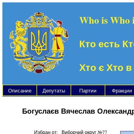
Who is Who 
Кто есть Кт
Хто є Хто в
Описание
Депутаты
Партии
Фракции
Богуслаєв Вячеслав Олександ
Избран от:
Виборчий округ №77