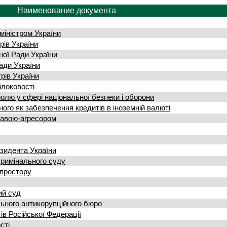
Наименование документа
міністром України
рів України
ної Ради України
Ради України
рів України
блоковості
олю у сфері національної безпеки і оборони
ого як забезпечення кредитів в іноземній валюті
жавою-агресором
зидента України
кримінального суду
опростору
ий суд
ьного антикорупційного бюро
ів Російської Федерації
сті