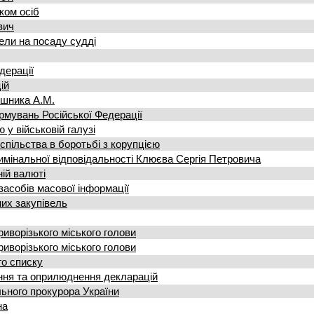
ком осіб
вич
ели на посаду судді
едерації
ій
ошника А.М.
рмувань Російської Федерації
 у військовій галузі
пільства в боротьбі з корупцією
имінальної відповідальності Клюєва Сергія Петровича
ній валюті
засобів масової інформації
них закупівель
иворізького міського голови
иворізького міського голови
го списку
ння та оприлюднення декларацій
льного прокурора України
на