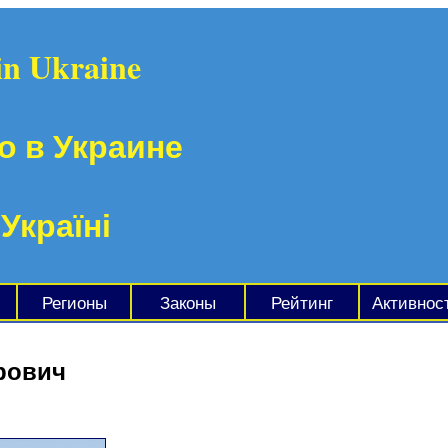
in Ukraine
о в Украине
 Україні
Регионы
Законы
Рейтинг
Активнос
рович