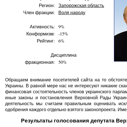
Регион:
Запорожская область
Член фракции:
Воля народу
Активность:
9%
Конформизм:
-15%
Рейтинг:
6%
Дисциплина
фракционная:
50%
Обращаем внимание посетителей сайта на то обстояте
Украины. В равной мере нас не интересуют никакие ска
финансовая состоятельность членов украинского парлам
иные законы и постановления Верховной Рады Украин
деятельность мы считаем правильным оценивать искл
одобрения каждого отдельно взятого законопроекта. Имен
Результаты голосования депутата Вер