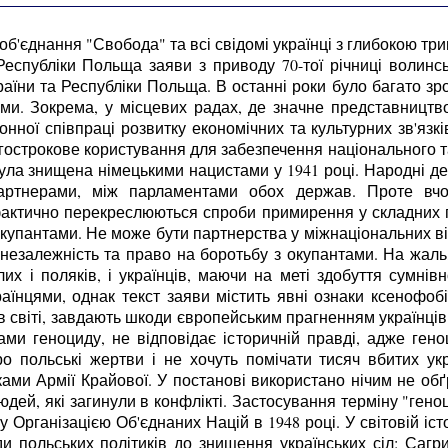
об'єднання "Свобода" та всі свідомі українці з глибокою 
спубліки Польща заяви з приводу 70-тої річниці волинськ
країни та Республіки Польща. В останні роки було багато зр
ами. Зокрема, у місцевих радах, де значне представництв
ної співпраці розвитку економічних та культурних зв'язк
гострокове користування для забезпечення національного та
а була знищена німецькими нацистами у 1941 році. Народні д
 партнерами, між парламентами обох держав. Проте в
актично перекреслюються спроби примирення у складних пи
окупантами. Не може бути партнерства у міжнаціональних в
у незалежність та право на боротьбу з окупантами. На жаль
их і поляків, і українців, маючи на меті здобуття сумнівн
їнцями, однак текст заяви містить явні ознаки ксенофобії 
 світі, завдають шкоди європейським прагненням українців
ками геноциду, не відповідає історичній правді, адже ге
о польські жертви і не хочуть помічати тисяч вбитих укр
ами Армії Крайової. У постанові використано нічим не об
юдей, які загинули в конфлікті. Застосування терміну "гено
рганізацією Об'єднаних Націй в 1948 році. У світовій іст
и польських політиків до знищення українських сіл: Сагр