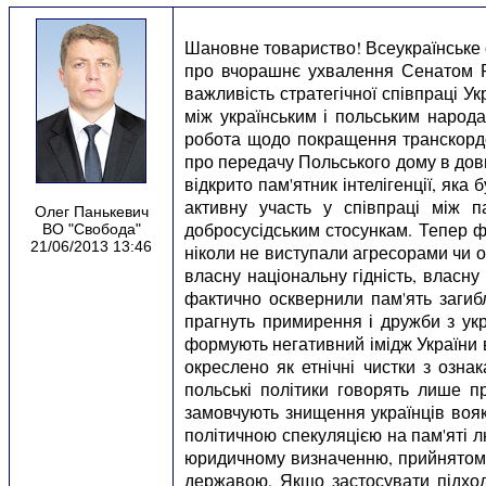
Шановне товариство! Всеукраїнське 
про вчорашнє ухвалення Сенатом Ре
важливість стратегічної співпраці У
між українським і польським народ
робота щодо покращення транскордон
про передачу Польського дому в дов
відкрито пам'ятник інтелігенції, як
активну участь у співпраці між
Олег Панькевич
добросусідським стосункам. Тепер ф
ВО "Свобода"
21/06/2013 13:46
ніколи не виступали агресорами чи 
власну національну гідність, власн
фактично осквернили пам'ять загибл
прагнуть примирення і дружби з укра
формують негативний імідж України в
окреслено як етнічні чистки з озна
польські політики говорять лише пр
замовчують знищення українців вояк
політичною спекуляцією на пам'яті л
юридичному визначенню, прийнятому О
державою. Якщо застосувати підход