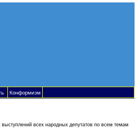
ть
Конформизм
 выступлений всех народных депутатов по всем темам