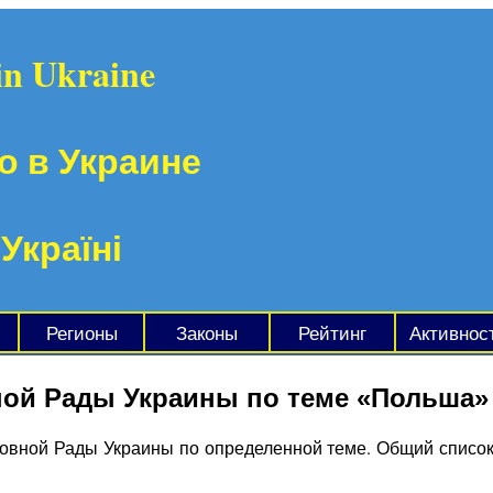
in Ukraine
о в Украине
 Україні
Регионы
Законы
Рейтинг
Активнос
ной Рады Украины по теме «Польша»
овной Рады Украины по определенной теме. Общий список