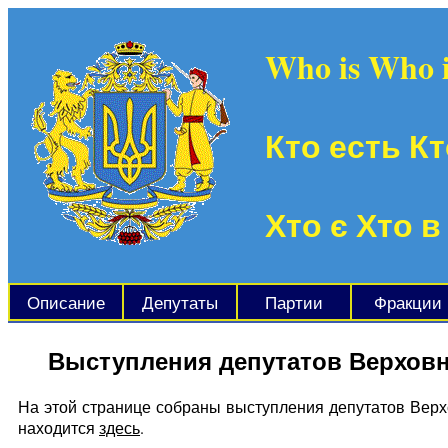
Who is Who 
Кто есть Кт
Хто є Хто в
Описание
Депутаты
Партии
Фракции
Выступления депутатов Верхов
На этой странице собраны выступления депутатов Верх
находится
здесь
.