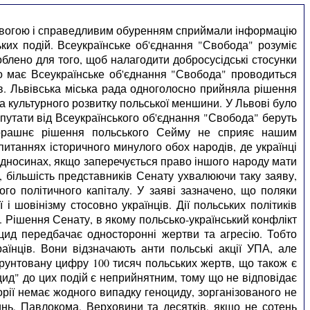
тривогою і справедливим обуренням сприймали інформацію
их подій. Всеукраїнське об'єднання "Свобода" розуміє
облено для того, щоб налагодити добросусідські стосунки
о має Всеукраїнське об'єднання "Свобода" проводиться
ів. Львівська міська рада одноголосно прийняла рішення
 культурного розвитку польської меншини. У Львові було
епутати від Всеукраїнського об'єднання "Свобода" беруть
чорашнє рішення польського Сейму не сприяє нашим
таннях історичного минулого обох народів, де українці
ідносинах, якщо заперечується право іншого народу мати
, більшість представників Сенату ухвалюючи таку заяву,
ого політичного капіталу. У заяві зазначено, що поляки
і шовінізму стосовно українців. Дії польських політиків
. Рішення Сенату, в якому польсько-український конфлікт
ноцид передбачає односторонні жертви та агресію. Тобто
аїнців. Вони відзначають анти польські акції УПА, але
ґрунтовану цифру 100 тисяч польських жертв, що також є
цид" до цих подій є неприйнятним, тому що не відповідає
орії немає жодного випадку геноциду, зорганізованого не
инь, Павлокома, Верховини та десятків, якщо не сотень