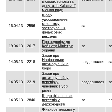
міського голови та
депутатів Київської
міської ради
Щодо
удосконалення
механізму
16.04.13
2596
за
п
застосування
фінансових
векселів
Про недовіру до
19.04.13
2617
Кабінету Міністрів
за
з
України
Закон про
Національне
14.05.13
2218
воздержался
з
антикорупційне
бюро
Закон про
антикорупційну
14.05.13
2219
перевірку
воздержался
з
чиновників усіх
рівнів
Щодо фінансових
14.05.13
2846
векселів у
за
п
держбюджеті
Фінансові векселі у