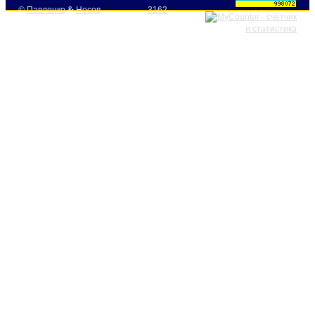
©
Павленко
&
Носов
3162