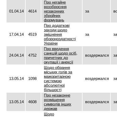
Про негайне
роззброєння
01.04.14
4614
незаконних
за
в
збройних
формувань
Про додаткові
заходи щодо
17.04.14
4519
зміцнення
за
з
обороноздатності
України
Про введення
санкцій щодо осіб,
24.04.14
4752
воздержался
з
причетних до
окупації і анексії
Щодо обрання
міських голів за
мажоритарною
13.05.14
1098
воздержался
з
системою
абсолютної
більшості
Про незаконне
розміщення
13.05.14
4608
воздержался
з
символів інших
держав
Щодо