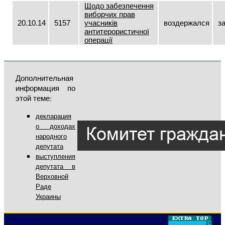
Щодо забезпечення
виборчих прав
20.10.14
5157
учасників
воздержался
з
антитерористичної
операції
Дополнительная
информация по
этой теме:
декларация
о доходах
народного
депутата
выступления
депутата в
Верховной
Раде
Украины