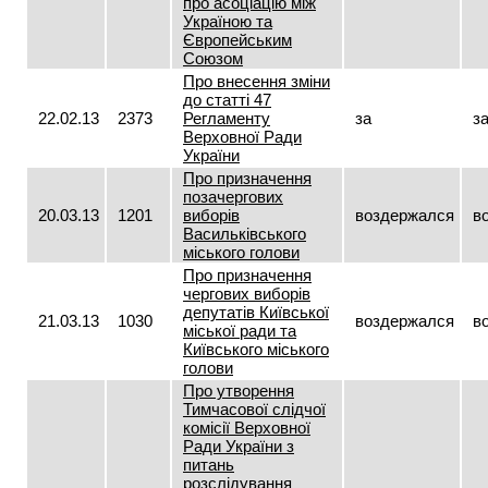
про асоціацію між
Україною та
Європейським
Союзом
Про внесення зміни
до статті 47
22.02.13
2373
Регламенту
за
з
Верховної Ради
України
Про призначення
позачергових
20.03.13
1201
виборів
воздержался
в
Васильківського
міського голови
Про призначення
чергових виборів
депутатів Київської
21.03.13
1030
воздержался
в
міської ради та
Київського міського
голови
Про утворення
Тимчасової слідчої
комісії Верховної
Ради України з
питань
розслідування