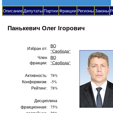
Описание
Депутаты
Партии
Фракции
Регионы
Законы
Р
Панькевич Олег Ігорович
ВО
Избран от:
"Свобода"
Член
ВО
фракции:
"Свобода"
Активность:
78%
Конформизм:
-5%
Рейтинг:
78%
Дисциплина
фракционная:
75%