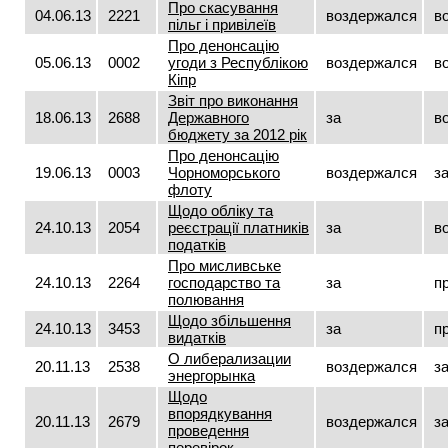
Про скасування
04.06.13
2221
воздержался
в
пільг і привілеїв
Про денонсацію
05.06.13
0002
угоди з Республікою
воздержался
в
Кіпр
Звіт про виконання
18.06.13
2688
Державного
за
в
бюджету за 2012 рік
Про денонсацію
19.06.13
0003
Чорноморського
воздержался
з
флоту
Щодо обліку та
24.10.13
2054
реєстрації платників
за
в
податків
Про мисливське
24.10.13
2264
господарство та
за
п
полювання
Щодо збільшення
24.10.13
3453
за
п
видатків
О либерализации
20.11.13
2538
воздержался
з
энергорынка
Щодо
впорядкування
20.11.13
2679
воздержался
з
проведення
перевірок