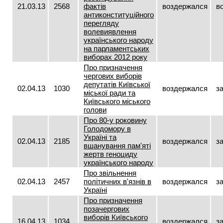
21.03.13
2568
фактів
воздержался
в
антиконституційного
перегляду
волевиявлення
українського народу
на парламентських
виборах 2012 року
Про призначення
чергових виборів
депутатів Київської
02.04.13
1030
воздержался
з
міської ради та
Київського міського
голови
Про 80-у роковину
Голодомору в
Україні та
02.04.13
2185
воздержался
з
вшанування пам'яті
жертв геноциду
українського народу
Про звільнення
02.04.13
2457
політичних в'язнів в
воздержался
з
Україні
Про призначення
позачергових
виборів Київського
16.04.13
1034
воздержался
з