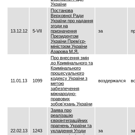
України
Постанова
Верховної Ради
України про надання
згоди на
13.12.12
5-VII
призначення
за
п
Президентом
України Прем'єр-
міністром України
Азарова М.Я.
Про внесення змін
до Кримінального та
Кримінального
процесуального
кодексу України з
11.01.13
1099
воздержался
в
метою
забезпечення
міжнародно-
правових
зобов'язань України
Заява про
реалізацію
євроінтеграційних
прагнень України та
22.02.13
1243
укладення Угоди
за
з