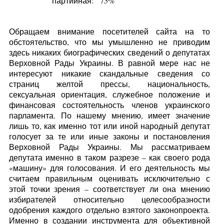
партийная:
75%
Обращаем внимание посетителей сайта на то
обстоятельство, что мы умышленно не приводим
здесь никаких биографических сведений о депутатах
Верховной Рады Украины. В равной мере нас не
интересуют никакие скандальные сведения со
страниц желтой прессы, национальность,
сексуальная ориентация, служебное положение и
финансовая состоятельность членов украинского
парламента. По нашему мнению, имеет значение
лишь то, как именно тот или иной народный депутат
голосует за те или иные законы и постановления
Верховной Рады Украины. Мы рассматриваем
депутата именно в таком разрезе – как своего рода
«машину» для голосования. И его деятельность мы
считаем правильным оценивать исключительно с
этой точки зрения – соответствует ли она мнению
избирателей относительно целесообразности
одобрения каждого отдельно взятого законопроекта.
Именно в создании инструмента для объективной