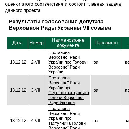
оценки этого соответствия и состоит главная задача
данного проекта.
Результаты голосования депутата
Верховной Рады Украины VII созыва
Наименование
Дата
Номер
Парламент
документа
Постанова
Верховної Ради
13.12.12
2-VII
України про Голову
за
в
Верховної Ради
України
Постанова
Верховної Ради
України про
13.12.12
3-VII
за
п
Першого заступника
Голови Верховної
Ради України
Постанова
Верховної Ради
України про
13.12.12
4-VII
за
з
заступника Голови
Верховної Ради