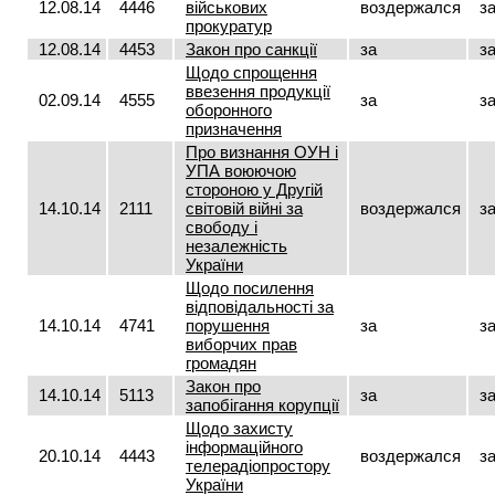
12.08.14
4446
військових
воздержался
з
прокуратур
12.08.14
4453
Закон про санкції
за
з
Щодо спрощення
ввезення продукції
02.09.14
4555
за
з
оборонного
призначення
Про визнання ОУН і
УПА воюючою
стороною у Другій
14.10.14
2111
світовій війні за
воздержался
з
свободу і
незалежність
України
Щодо посилення
відповідальності за
14.10.14
4741
порушення
за
з
виборчих прав
громадян
Закон про
14.10.14
5113
за
з
запобігання корупції
Щодо захисту
інформаційного
20.10.14
4443
воздержался
з
телерадіопростору
України