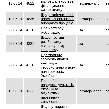
відповідальності за
13.05.14
4822
воздержался
з
фінансування
сепаратизму
Щодо забезпечення
13.05.14
4835
належної організації
воздержался
з
виборчого процесу
Про часткову
22.07.14
4320
за
з
мобілізацію
Щодо протидії
російському
22.07.14
4321
за
з
міжнародному
тероризму
Про трагічну
загибель людей
внаслідок
22.07.14
4326
за
з
терористичного акту
над територією
України
Про вибори
народних депутатів
України за
12.08.14
4222
воздержался
з
відкритими
партійними
списками
Щодо утворення