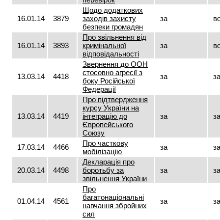
Щодо додаткових
16.01.14
3879
заходів захисту
за
в
безпеки громадян
Про звільнення від
16.01.14
3893
кримінальної
за
в
відповідальності
Звернення до ООН
стосовно агресії з
13.03.14
4418
за
з
боку Російської
Федерації
Про підтвердження
курсу України на
13.03.14
4419
інтеграцію до
за
з
Європейського
Союзу
Про часткову
17.03.14
4466
за
з
мобілізацію
Декларація про
20.03.14
4498
боротьбу за
за
з
звільнення України
Про
багатонаціональні
01.04.14
4561
за
з
навчання збройних
сил