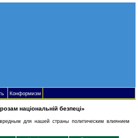
ть
Конформизм
розам національній безпеці»
 вредным для нашей страны политическим влиянием