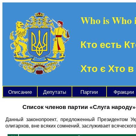
Who is Who 
Кто есть Кт
Хто є Хто в
Описание
Депутаты
Партии
Фракции
Список членов партии «Слуга народу»
Данный законопроект, предложенный Президентом У
олигархов, вне всяких сомнений, заслуживает всяческог