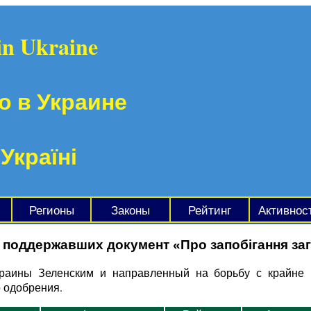
in Ukraine
о в Украине
 Україні
Регионы
Законы
Рейтинг
Активнос
 поддержавших документ «Про запобігання заг
краины Зеленским и направленный на борьбу с крайне
о одобрения.