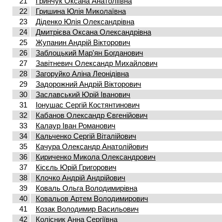
21
Гринчук Оксана Анатоліївна
22
Гришина Юлія Миколаївна
23
Діденко Юлія Олександрівна
24
Дмитрієва Оксана Олександрівна
25
Жупанин Андрій Вікторович
26
Заблоцький Мар'ян Богданович
27
Завітневич Олександр Михайлович
28
Загоруйко Аліна Леонідівна
29
Задорожний Андрій Вікторович
30
Заславський Юрій Іванович
31
Іонушас Сергій Костянтинович
32
Кабанов Олександр Євгенійович
33
Калаур Іван Романович
34
Кальченко Сергій Віталійович
35
Качура Олександр Анатолійович
36
Кириченко Микола Олександрович
37
Кісєль Юрій Григорович
38
Клочко Андрій Андрійович
39
Коваль Ольга Володимирівна
40
Ковальов Артем Володимирович
41
Козак Володимир Васильович
42
Колісник Анна Сергіївна