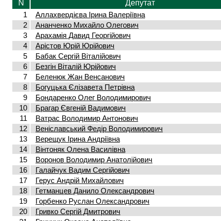
N
Депутат
1
Аллахвердієва Ірина Валеріївна
2
Ананченко Михайло Олегович
3
Арахамія Давид Георгійович
4
Арістов Юрій Юрійович
5
Бабак Сергій Віталійович
6
Безгін Віталій Юрійович
7
Беленюк Жан Венсанович
8
Богуцька Єлізавета Петрівна
9
Бондаренко Олег Володимирович
10
Брагар Євгеній Вадимович
11
Ватрас Володимир Антонович
12
Веніславський Федір Володимирович
13
Верещук Ірина Андріївна
14
Вінтоняк Олена Василівна
15
Воронов Володимир Анатолійович
16
Галайчук Вадим Сергійович
17
Герус Андрій Михайлович
18
Гетманцев Данило Олександрович
19
Горбенко Руслан Олександрович
20
Гривко Сергій Дмитрович