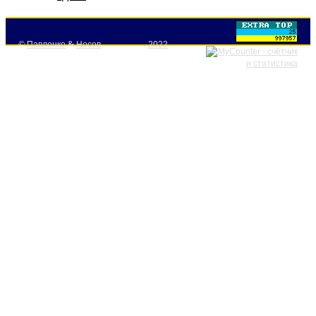
©
Павленко
&
Носов
2022