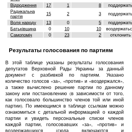
Відродження
17
1
8
поддержат
Радикальна
15
2
3
поддержат
партія
Воля народу
13
0
5
поддержат
Батьківщина
0
10
10
воздержать
Самопоміч
0
23
2
отклонить
Результаты голосования по партиям
В этой таблице указаны результаты голосования
депутатов Верховной Рады Украины за данный
документ с разбивкой по партиям. Указано
количество голосов «за», «против» и «воздержался»,
а также вычислено решение партии по данному
закону или постановлению (в зависимости от того,
как голосовало большинство членов той или иной
партии). По имеющимся в таблице ссылкам можно
ознакомиться с детальной информацией о каждой
партии и увидеть персональные списки членов
каждой партии, голосовавших «за», «против» и
воздержавшихся (сюда включаются и