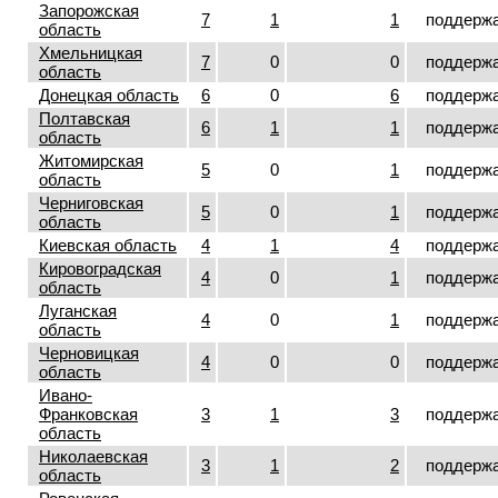
Запорожская
7
1
1
поддерж
область
Хмельницкая
7
0
0
поддерж
область
Донецкая область
6
0
6
поддерж
Полтавская
6
1
1
поддерж
область
Житомирская
5
0
1
поддерж
область
Черниговская
5
0
1
поддерж
область
Киевская область
4
1
4
поддерж
Кировоградская
4
0
1
поддерж
область
Луганская
4
0
1
поддерж
область
Черновицкая
4
0
0
поддерж
область
Ивано-
Франковская
3
1
3
поддерж
область
Николаевская
3
1
2
поддерж
область