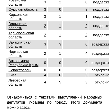
Ровенская
3
2
0
поддерж
область
Сумская область
3
0
3
поддерж
Херсонская
3
1
1
поддерж
область
Волынская
2
1
2
поддерж
область
Тернопольская
2
1
2
поддерж
область
Закарпатская
3
3
0
воздержа
область
Черкасская
2
1
4
воздержа
область
Автономная
0
0
0
воздержа
Республика Крым
Севастополь
0
0
0
воздержа
Киев
4
6
3
отклони
Львовская
4
5
3
отклони
область
Ознакомиться с текстами выступлений народных
депутатов Украины по поводу этого документа
можно
здесь
.