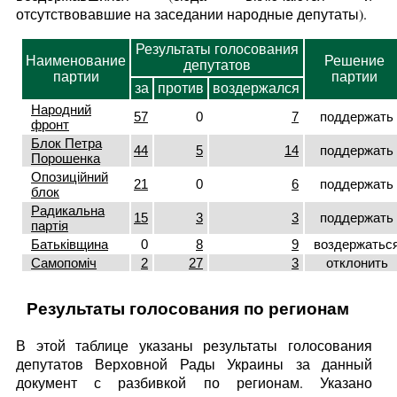
отсутствовавшие на заседании народные депутаты).
Результаты голосования
Наименование
Решение
депутатов
партии
партии
за
против
воздержался
Народний
57
0
7
поддержать
фронт
Блок Петра
44
5
14
поддержать
Порошенка
Опозиційний
21
0
6
поддержать
блок
Радикальна
15
3
3
поддержать
партія
Батьківщина
0
8
9
воздержатьс
Самопоміч
2
27
3
отклонить
Результаты голосования по регионам
В этой таблице указаны результаты голосования
депутатов Верховной Рады Украины за данный
документ с разбивкой по регионам. Указано