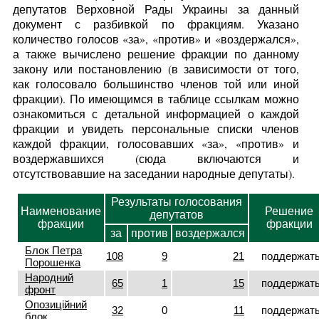
депутатов Верховной Рады Украины за данный
документ с разбивкой по фракциям. Указано
количество голосов «за», «против» и «воздержался»,
а также вычислено решение фракции по данному
закону или постановлению (в зависимости от того,
как голосовало большинство членов той или иной
фракции). По имеющимся в таблице ссылкам можно
ознакомиться с детальной информацией о каждой
фракции и увидеть персональные списки членов
каждой фракции, голосовавших «за», «против» и
воздержавшихся (сюда включаются и
отсутствовавшие на заседании народные депутаты).
Результаты голосования
Наименование
Решение
депутатов
фракции
фракции
за
против
воздержался
Блок Петра
108
9
21
поддержат
Порошенка
Народний
65
1
15
поддержат
фронт
Опозиційний
32
0
11
поддержат
блок