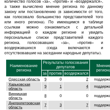
количество голосов «за», «против» и «воздержался»,
а также вычислено мнение региона по данному
закону или постановлению (в зависимости от того,
как голосовало большинство представителей того
или иного региона). По имеющимся в таблице
ссылкам можно ознакомиться с детальной
информацией о каждом регионе и увидеть
персональные списки представителей каждого
региона, голосовавших «за», «против» и
воздержавшихся (сюда включаются и
отсутствовавшие на заседании народные депутаты).
Результаты голосования
Наименование
Мнени
депутатов
региона
регион
за
против
воздержался
Одесская область
9
0
2
поддерж
Харьковская
9
1
4
поддерж
область
Винницкая
8
0
0
поддерж
область
Днепропетровская
7
3
7
поддерж
область