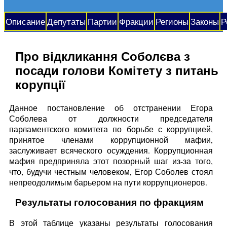
Описание
Депутаты
Партии
Фракции
Регионы
Законы
Р
Про відкликання Соболєва з
посади голови Комітету з питань
корупції
Данное постановление об отстранении Егора
Соболева от должности председателя
парламентского комитета по борьбе с коррупцией,
принятое членами коррупционной мафии,
заслуживает всяческого осуждения. Коррупционная
мафия предприняла этот позорный шаг из-за того,
что, будучи честным человеком, Егор Соболев стоял
непреодолимым барьером на пути коррупционеров.
Результаты голосования по фракциям
В этой таблице указаны результаты голосования