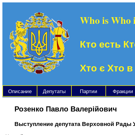
Who is Who 
Кто есть Кт
Хто є Хто в
Описание
Депутаты
Партии
Фракции
Розенко Павло Валерійович
Выступление депутата Верховной Рады 