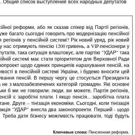
ы. Общий список выступлений всех народных депутатов
ної реформи, або як сказав спікер від Партії регіонів,
уже багато сьогодні говорить про модернізацію пенсійної
регіонів у пенсійній системі? Рік новий уряд, рік новий
и у нас отримують пенсію 1200 гривень, а VIP-пенсіонери у
путатів, така ситуація влаштовує, але партію "УДАР" така
йній системі має стати пріоритетом для Верховної Ради
нопроект щодо єдиних принципів нарахування пенсій, на
ості в пенсійній системі України, і будемо вносити цей
ування пенсій. В першу чергу це стосується Президента
а не з малозабезпечених категорій громадян. Які основні
ки б ми не говорили: люди, ви можете, Партія регіонів,
сій є заробітні плати. І якщо пенсія... заробітна плата
не. Друге – тінізація економіки. Сьогодні, коли тінізація
ракція "УДАР" внесла два законопроекти. Перший - щодо
. Треба дати бізнесу можливість працювати, тоді будуть
Ключевые слова:
Пенсионная реформа
.