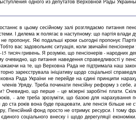
 выступления одного из депутатов Верховной Рады Украин
станнє в цьому сесійному залі розглядаємо питання пенсій
истеми. І дилема ж полягає в наступному: що партія влади д
 не пропонує. Які подальші кроки сьогодні пропонує Партія 
о! Тобто вас задовольняє ситуація, коли звичайні пенсіонер
-15 тисяч гривень. Я розумію, що пенсіонерів - народних де
у очевидно, що питання наведення справедливості у пенсі
зважаючи на те, що Верховна Рада не підтримала наш зако
орно зареєструвала ініціативу щодо соціальної справедлив
ерховна Рада України не перейде на єдині принципи нарах
, членів Уряду. Треба починати пенсійну реформу з себе, 
и? Очевидно, що перше – це мізерні заробітні плати. Скіль
років, - але треба зрозуміти, що базою для нарахування пен
ч до ста років вона буде працювати, але пенсія більше не ста
еру, Пенсійний фонд просто не отримує ресурси. І тому ф
єдиного соціального внеску і щодо дерегуляції економіки