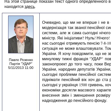
На этой странице показан текст одного определенного
находится
здесь
.
Очевидно, що ми не вперше і не в о
модернізація так званої пенсійної с
системи, але ж сама сьогодні нічого
міністр. Які ініціативи? Нуль! Нічог
нас сьогодні отримують пенсію 7-8-10
ситуація не може влаштовувати. Том
України. Я хочу повідомити, що не 
минулому тижні фракція "УДАР" повт
Павло Розенко
законопроект до того часу, поки В
Партія "УДАР"
5/11/2013 11:00
України, народних депутатів України
сьогодні проблеми пенсійної систем
піднімати пенсійний вік хоч до ста 
сьогодні у українця 1500 гривень, хо
економіки досягли масового характ
внесення змін і зменшення розміру 
надходження до пенсійного фонду.