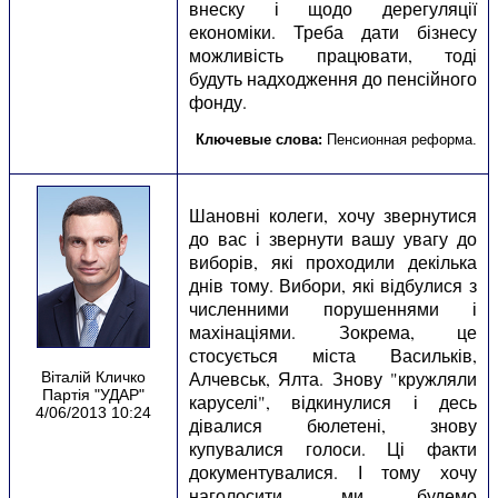
внеску і щодо дерегуляції
економіки. Треба дати бізнесу
можливість працювати, тоді
будуть надходження до пенсійного
фонду.
Ключевые слова:
Пенсионная реформа
.
Шановні колеги, хочу звернутися
до вас і звернути вашу увагу до
виборів, які проходили декілька
днів тому. Вибори, які відбулися з
численними порушеннями і
махінаціями. Зокрема, це
стосується міста Васильків,
Алчевськ, Ялта. Знову "кружляли
Віталій Кличко
Партія "УДАР"
каруселі", відкинулися і десь
4/06/2013 10:24
дівалися бюлетені, знову
купувалися голоси. Ці факти
документувалися. І тому хочу
наголосити, ми будемо