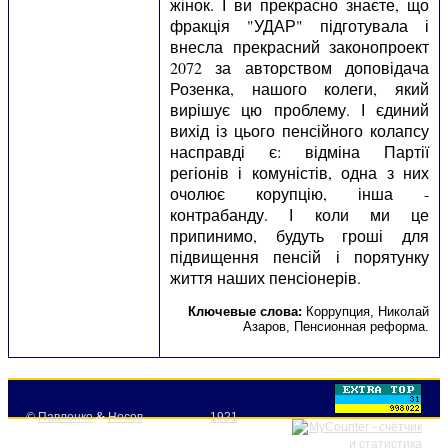
жінок. І ви прекрасно знаєте, що
фракція "УДАР" підготувала і
внесла прекрасний законопроект
2072 за авторством доповідача
Розенка, нашого колеги, який
вирішує цю проблему. І єдиний
вихід із цього пенсійного колапсу
насправді є: відміна Партії
регіонів і комуністів, одна з них
очолює корупцію, інша -
контрабанду. І коли ми це
припинимо, будуть гроші для
підвищення пенсій і порятунку
життя наших пенсіонерів.
Ключевые слова:
Коррупция
,
Николай
Азаров
,
Пенсионная реформа
.
©
Павленко
&
Носов
1921