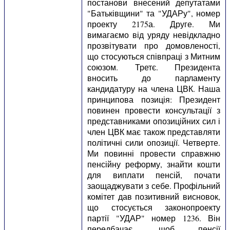
постанови внесений депутатами
"Батьківщини" та "УДАРу", номер
проекту 2175а. Друге. Ми
вимагаємо від уряду невідкладно
прозвітувати про домовленості,
що стосуються співпраці з Митним
союзом. Третє. Президента
вносить до парламенту
кандидатуру на члена ЦВК. Наша
принципова позиція: Президент
повинен провести консультації з
представниками опозиційних сил і
член ЦВК має також представляти
політичні сили опозиції. Четверте.
Ми повинні провести справжню
пенсійну реформу, знайти кошти
для виплати пенсій, почати
заощаджувати з себе. Профільний
комітет дав позитивний висновок,
що стосується законопроекту
партії "УДАР" номер 1236. Він
передбачає, щоб пенсії