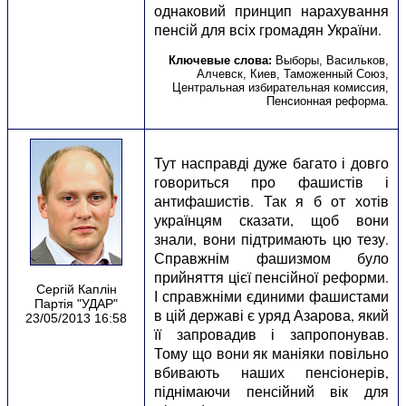
однаковий принцип нарахування
пенсій для всіх громадян України.
Ключевые слова:
Выборы
,
Васильков
,
Алчевск
,
Киев
,
Таможенный Союз
,
Центральная избирательная комиссия
,
Пенсионная реформа
.
Тут насправді дуже багато і довго
говориться про фашистів і
антифашистів. Так я б от хотів
українцям сказати, щоб вони
знали, вони підтримають цю тезу.
Справжнім фашизмом було
прийняття цієї пенсійної реформи.
Сергій Каплін
І справжніми єдиними фашистами
Партія "УДАР"
в цій державі є уряд Азарова, який
23/05/2013 16:58
її запровадив і запропонував.
Тому що вони як маніяки повільно
вбивають наших пенсіонерів,
піднімаючи пенсійний вік для