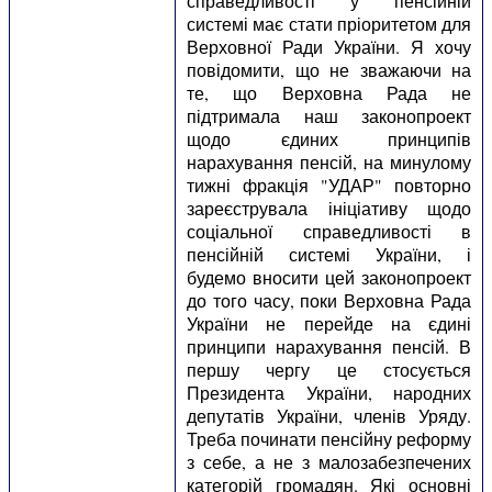
справедливості у пенсійній
системі має стати пріоритетом для
Верховної Ради України. Я хочу
повідомити, що не зважаючи на
те, що Верховна Рада не
підтримала наш законопроект
щодо єдиних принципів
нарахування пенсій, на минулому
тижні фракція "УДАР" повторно
зареєструвала ініціативу щодо
соціальної справедливості в
пенсійній системі України, і
будемо вносити цей законопроект
до того часу, поки Верховна Рада
України не перейде на єдині
принципи нарахування пенсій. В
першу чергу це стосується
Президента України, народних
депутатів України, членів Уряду.
Треба починати пенсійну реформу
з себе, а не з малозабезпечених
категорій громадян. Які основні