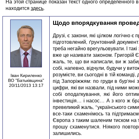
На этой странице показан текст одного определенного
находится
здесь
.
Щодо впорядкування провед
Друзі, є закони, які цілком логічно є
підготовлений, ґрунтовний документ
треба негайно врегульовувати. І такі 
вже це називати законом. Григорій Є
жаль, те, що ви написали, ви ж заби
собі, напевно, відчули, будучи у вит
розумієте, ви сьогодні в тій команді,
Іван Кириленко
під Запоріжжям: по груди в бур'яні 
ВО "Батьківщина"
20/11/2013 13:17
цифри, які ви назвали, під ними можн
собі оподаткування, які його опт
інвестиція… і насос… А з кого ж бра
превеликий жаль, "українського симир
все-таки схаменімось та підтримаєм
Європа з таким шаленим тиском на т
прошу схаменутися. Ніякого повторн
залишились.