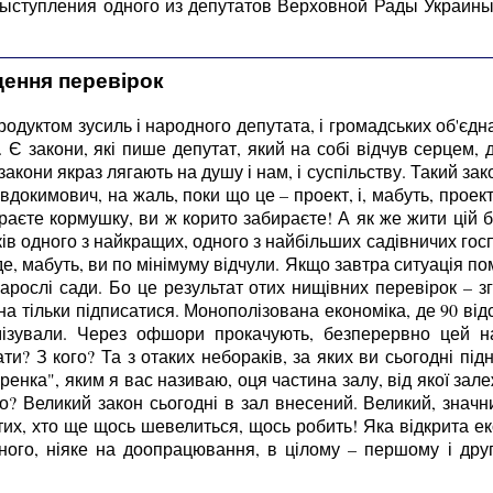
 выступления одного из депутатов Верховной Рады Украин
ення перевірок
 продуктом зусиль і народного депутата, і громадських об'єдн
. Є закони, які пише депутат, який на собі відчув серцем,
закони якраз лягають на душу і нам, і суспільству. Такий зак
вдокимович, на жаль, поки що це – проект, і, мабуть, проек
раєте кормушку, ви ж корито забираєте! А як же жити цій б
оків одного з найкращих, одного з найбільших садівничих госп
 де, мабуть, ви по мінімуму відчули. Якщо завтра ситуація п
зарослі сади. Бо це результат отих нищівних перевірок – з
а тільки підписатися. Монополізована економіка, де 90 відсо
имізували. Через офшори прокачують, безперервно цей на
ти? З кого? Та з отаких небораків, за яких ви сьогодні під
енка", яким я вас називаю, оця частина залу, від якої зале
о? Великий закон сьогодні в зал внесений. Великий, значн
их, хто ще щось шевелиться, щось робить! Яка відкрита еко
ого, ніяке на доопрацювання, в цілому – першому і друго