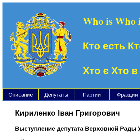
Who is Who 
Кто есть Кт
Хто є Хто в
Описание
Депутаты
Партии
Фракции
Кириленко Іван Григорович
Выступление депутата Верховной Рады 