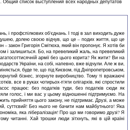
ы. Общий список выступлений всех народных депутатов
ань, і профспілкових об'єднань. І тоді в зал виходить дуже
 душею, долею своєю відчув, що це – подих життя, що це
он – закон Григорія Смітюха, який він пропонує. Я хотів би
том і залишиться. Бо, на превеликий жаль, на превеликий
агатосоттисячній армії без цього корита? Як жити? Ви на
одарств України, на собі, напевно, вже відчули. Але ж ви,
оміняється, буде те, що під Києвом, під Дніпропетровськом,
горнутий бізнес, згорнуте виробництво. Тому ті вражаючі
тків, все в руках чотирьох-п'яти олігархів, які спростили
сос працює: без податків туди, без податків сюди як
няли голос, і ми вас у цьому відношенні підтримуємо. На
жить прийняття цього закону, не підтримає. Друзі, а може
ий, суттєвий! Без нього не бачити нам майбутнього! Яка
номіка, яка лібералізація! Про що ми говоримо друзі? Я
му читанні. Хай трошки люди зітхнуть, які в цій країні