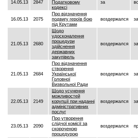
14.05.13
2847
Податковому
за
в
кодексі
Про відзначення
16.05.13
2075
подвигу героїв бою
воздержался
з
під Крутами
Щодо
удосконалення
процедури
21.05.13
2680
воздержался
з
здійснення
державних
закупівель
Про відзначення
створення
21.05.13
2684
Української
воздержался
з
Головної
Визвольної Ради
Щодо усунення
можливостей
22.05.13
2149
корупції при наданні
воздержался
з
адміністративних
послуг
Про утворення
слідчої комісії за
23.05.13
2090
воздержался
п
скороченою
процедурою