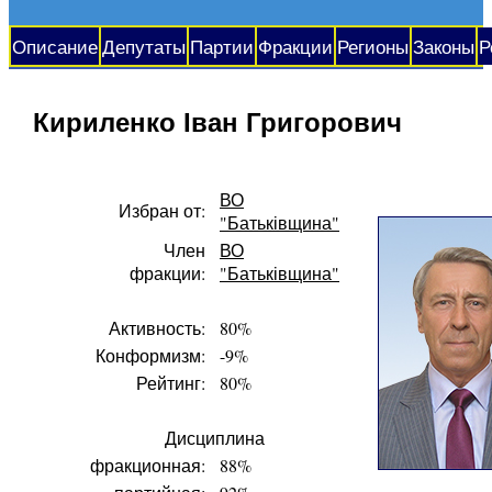
Описание
Депутаты
Партии
Фракции
Регионы
Законы
Р
Кириленко Іван Григорович
ВО
Избран от:
"Батьківщина"
Член
ВО
фракции:
"Батьківщина"
Активность:
80%
Конформизм:
-9%
Рейтинг:
80%
Дисциплина
фракционная:
88%