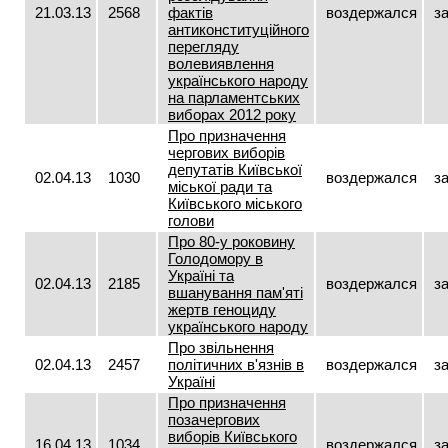
21.03.13
2568
фактів
воздержался
з
антиконституційного
перегляду
волевиявлення
українського народу
на парламентських
виборах 2012 року
Про призначення
чергових виборів
депутатів Київської
02.04.13
1030
воздержался
з
міської ради та
Київського міського
голови
Про 80-у роковину
Голодомору в
Україні та
02.04.13
2185
воздержался
з
вшанування пам'яті
жертв геноциду
українського народу
Про звільнення
02.04.13
2457
політичних в'язнів в
воздержался
з
Україні
Про призначення
позачергових
виборів Київського
16.04.13
1034
воздержался
з