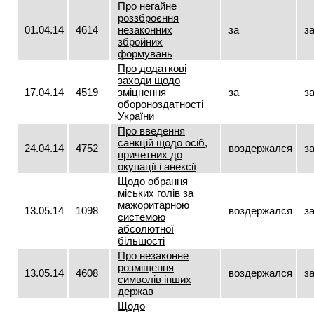
Про негайне
роззброєння
01.04.14
4614
незаконних
за
з
збройних
формувань
Про додаткові
заходи щодо
17.04.14
4519
зміцнення
за
з
обороноздатності
України
Про введення
санкцій щодо осіб,
24.04.14
4752
воздержался
з
причетних до
окупації і анексії
Щодо обрання
міських голів за
мажоритарною
13.05.14
1098
воздержался
з
системою
абсолютної
більшості
Про незаконне
розміщення
13.05.14
4608
воздержался
з
символів інших
держав
Щодо