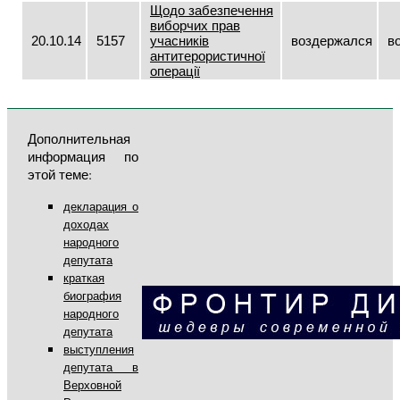
Щодо забезпечення
виборчих прав
20.10.14
5157
учасників
воздержался
в
антитерористичної
операції
Дополнительная
информация по
этой теме:
декларация о
доходах
народного
депутата
краткая
биография
народного
депутата
выступления
депутата в
Верховной