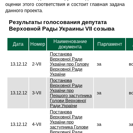
оценки этого соответствия и состоит главная задача
данного проекта.
Результаты голосования депутата
Верховной Рады Украины VII созыва
Наименование
Дата
Номер
Парламент
документа
Постанова
Верховної Ради
13.12.12
2-VII
України про Голову
за
в
Верховної Ради
України
Постанова
Верховної Ради
України про
13.12.12
3-VII
за
в
Першого заступника
Голови Верховної
Ради України
Постанова
Верховної Ради
України про
13.12.12
4-VII
за
з
заступника Голови
Верховної Ради