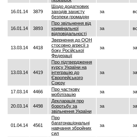
Щодо додаткових
16.01.14
3879
заходів захисту
за
в
безпеки громадян
Про звільнення від
16.01.14
3893
кримінальної
за
в
відповідальності
Звернення до ООН
стосовно агресії з
13.03.14
4418
за
з
боку Російської
Федерації
Про підтвердження
курсу України на
13.03.14
4419
інтеграцію до
за
з
Європейського
Союзу
Про часткову
17.03.14
4466
за
з
мобілізацію
Декларація про
20.03.14
4498
боротьбу за
за
з
звільнення України
Про
багатонаціональні
01.04.14
4561
за
з
навчання збройних
сил