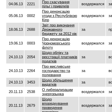
Про скасування
04.06.13
2221
воздержался
з
пільг і привілеїв
Про денонсацію
05.06.13
0002
угоди з Республікою
воздержался
з
Кіпр
Звіт про виконання
18.06.13
2688
Державного
за
п
бюджету за 2012 рік
Про денонсацію
19.06.13
0003
Чорноморського
воздержался
з
флоту
Щодо обліку та
24.10.13
2054
реєстрації платників
за
в
податків
Про мисливське
24.10.13
2264
господарство та
за
в
полювання
Щодо збільшення
24.10.13
3453
за
в
видатків
О либерализации
20.11.13
2538
воздержался
з
энергорынка
Щодо
впорядкування
20.11.13
2679
воздержался
з
проведення
перевірок