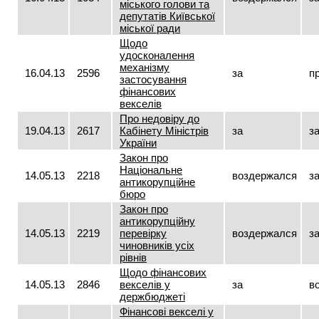
міського голови та
депутатів Київської
міської ради
Щодо
удосконалення
механізму
16.04.13
2596
за
п
застосування
фінансових
векселів
Про недовіру до
19.04.13
2617
Кабінету Міністрів
за
з
України
Закон про
Національне
14.05.13
2218
воздержался
з
антикорупційне
бюро
Закон про
антикорупційну
14.05.13
2219
перевірку
воздержался
з
чиновників усіх
рівнів
Щодо фінансових
14.05.13
2846
векселів у
за
в
держбюджеті
Фінансові векселі у