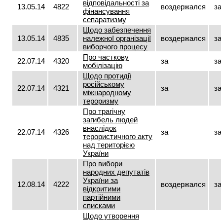
відповідальності за
13.05.14
4822
воздержался
з
фінансування
сепаратизму
Щодо забезпечення
13.05.14
4835
належної організації
воздержался
з
виборчого процесу
Про часткову
22.07.14
4320
за
з
мобілізацію
Щодо протидії
російському
22.07.14
4321
за
з
міжнародному
тероризму
Про трагічну
загибель людей
внаслідок
22.07.14
4326
за
з
терористичного акту
над територією
України
Про вибори
народних депутатів
України за
12.08.14
4222
воздержался
з
відкритими
партійними
списками
Щодо утворення