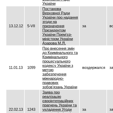
України
Постанова
Верховної Ради
України про надання
згоди на
13.12.12
5-VII
призначення
за
в
Президентом
України Прем'єр-
міністром України
Азарова М.Я.
Про внесення змін
до Кримінального та
Кримінального
процесуального
кодексу України з
11.01.13
1099
воздержался
з
метою
забезпечення
міжнародно-
правових
зобов'язань України
Заява про
реалізацію
євроінтеграційних
прагнень України та
22.02.13
1243
укладення Угоди
за
з