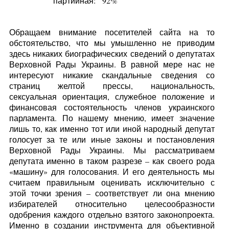
партийная:
92%
Обращаем внимание посетителей сайта на то
обстоятельство, что мы умышленно не приводим
здесь никаких биографических сведений о депутатах
Верховной Рады Украины. В равной мере нас не
интересуют никакие скандальные сведения со
страниц желтой прессы, национальность,
сексуальная ориентация, служебное положение и
финансовая состоятельность членов украинского
парламента. По нашему мнению, имеет значение
лишь то, как именно тот или иной народный депутат
голосует за те или иные законы и постановления
Верховной Рады Украины. Мы рассматриваем
депутата именно в таком разрезе – как своего рода
«машину» для голосования. И его деятельность мы
считаем правильным оценивать исключительно с
этой точки зрения – соответствует ли она мнению
избирателей относительно целесообразности
одобрения каждого отдельно взятого законопроекта.
Именно в создании инструмента для объективной