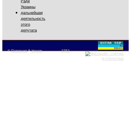
Раде
Украины
дальнейшая
деятельность
этого
депутата
©
Павленко
&
Носов
2752