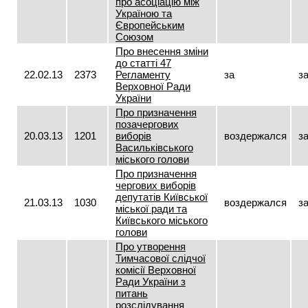
про асоціацію між
Україною та
Європейським
Союзом
Про внесення зміни
до статті 47
22.02.13
2373
Регламенту
за
з
Верховної Ради
України
Про призначення
позачергових
20.03.13
1201
виборів
воздержался
з
Васильківського
міського голови
Про призначення
чергових виборів
депутатів Київської
21.03.13
1030
воздержался
з
міської ради та
Київського міського
голови
Про утворення
Тимчасової слідчої
комісії Верховної
Ради України з
питань
розслідування