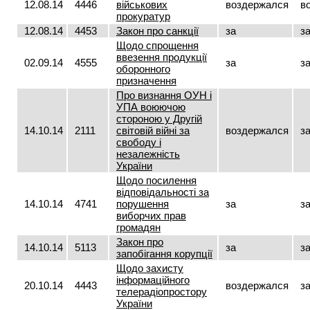
12.08.14
4446
військових
воздержался
в
прокуратур
12.08.14
4453
Закон про санкції
за
з
Щодо спрощення
ввезення продукції
02.09.14
4555
за
з
оборонного
призначення
Про визнання ОУН і
УПА воюючою
стороною у Другій
14.10.14
2111
світовій війні за
воздержался
з
свободу і
незалежність
України
Щодо посилення
відповідальності за
14.10.14
4741
порушення
за
з
виборчих прав
громадян
Закон про
14.10.14
5113
за
з
запобігання корупції
Щодо захисту
інформаційного
20.10.14
4443
воздержался
з
телерадіопростору
України