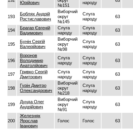
192
округ
63
Юрійович
народу
№151
Виборчий
Боблях Андрій
Слуга
193
округ
63
Ростиславович
народу
№145
Брагар Євгеній
Слуга
Слуга
194
63
Вадимович
народу
народу
Виборчий
Бунін Сергій
Слуга
195
округ
63
Валерійович
народу
№98
Воронов
Слуга
Слуга
196
Володимир
63
народу
народу
Анатолійович
Гривко Сергій
Слуга
Слуга
197
63
Дмитрович
народу
народу
Виборчий
Гурін Дмитро
Слуга
198
округ
63
Олександрович
народу
№218
Виборчий
Дунда Олег
Слуга
199
округ
63
Андрійович
народу
№91
Железняк
200
Ярослав
Голос
Голос
63
Іванович