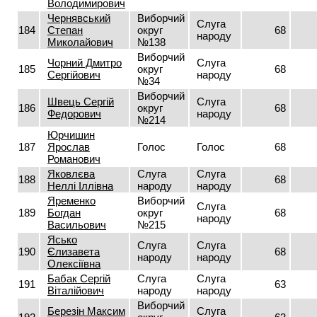
Володимирович
Чернявський
Виборчий
Слуга
184
Степан
округ
68
народу
Миколайович
№138
Виборчий
Чорний Дмитро
Слуга
185
округ
68
Сергійович
народу
№34
Виборчий
Швець Сергій
Слуга
186
округ
68
Федорович
народу
№214
Юрчишин
187
Ярослав
Голос
Голос
68
Романович
Яковлєва
Слуга
Слуга
188
68
Неллі Іллівна
народу
народу
Яременко
Виборчий
Слуга
189
Богдан
округ
68
народу
Васильович
№215
Ясько
Слуга
Слуга
190
Єлизавета
68
народу
народу
Олексіївна
Бабак Сергій
Слуга
Слуга
191
63
Віталійович
народу
народу
Виборчий
Березін Максим
Слуга