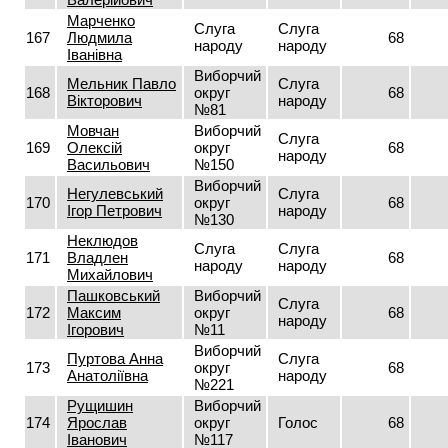
Марченко
Слуга
Слуга
167
Людмила
68
народу
народу
Іванівна
Виборчий
Мельник Павло
Слуга
168
округ
68
Вікторович
народу
№81
Мовчан
Виборчий
Слуга
169
Олексій
округ
68
народу
Васильович
№150
Виборчий
Негулевський
Слуга
170
округ
68
Ігор Петрович
народу
№130
Неклюдов
Слуга
Слуга
171
Владлен
68
народу
народу
Михайлович
Пашковський
Виборчий
Слуга
172
Максим
округ
68
народу
Ігорович
№11
Виборчий
Пуртова Анна
Слуга
173
округ
68
Анатоліївна
народу
№221
Рущишин
Виборчий
174
Ярослав
округ
Голос
68
Іванович
№117