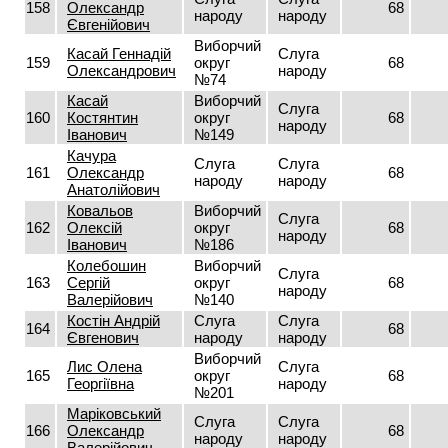
158
Олександр
68
народу
народу
Євгенійович
Виборчий
Касай Геннадій
Слуга
159
округ
68
Олександрович
народу
№74
Касай
Виборчий
Слуга
160
Костянтин
округ
68
народу
Іванович
№149
Качура
Слуга
Слуга
161
Олександр
68
народу
народу
Анатолійович
Ковальов
Виборчий
Слуга
162
Олексій
округ
68
народу
Іванович
№186
Колебошин
Виборчий
Слуга
163
Сергій
округ
68
народу
Валерійович
№140
Костін Андрій
Слуга
Слуга
164
68
Євгенович
народу
народу
Виборчий
Лис Олена
Слуга
165
округ
68
Георгіївна
народу
№201
Маріковський
Слуга
Слуга
166
Олександр
68
народу
народу
Валерійович