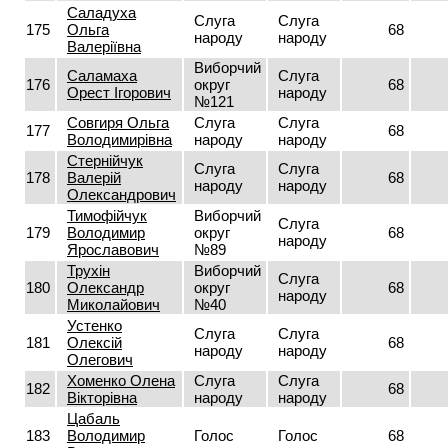
Саладуха
Слуга
Слуга
175
Ольга
68
народу
народу
Валеріївна
Виборчий
Саламаха
Слуга
176
округ
68
Орест Ігорович
народу
№121
Совгиря Ольга
Слуга
Слуга
177
68
Володимирівна
народу
народу
Стернійчук
Слуга
Слуга
178
Валерій
68
народу
народу
Олександрович
Тимофійчук
Виборчий
Слуга
179
Володимир
округ
68
народу
Ярославович
№89
Трухін
Виборчий
Слуга
180
Олександр
округ
68
народу
Миколайович
№40
Устенко
Слуга
Слуга
181
Олексій
68
народу
народу
Олегович
Хоменко Олена
Слуга
Слуга
182
68
Вікторівна
народу
народу
Цабаль
183
Володимир
Голос
Голос
68