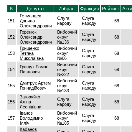
N
Депутат
Избран
Фракция
Рейтинг
Акт
Гетманцев
Слуга
Слуга
151
Данило
68
народу
народу
Олександрович
Горенюк
Виборчий
Слуга
152
Олександр
округ
68
народу
Олександрович
№136
Грищенко
Виборчий
Слуга
153
Тетяна
округ
68
народу
Миколаївна
№66
Виборчий
Грищук Роман
Слуга
154
округ
68
Павлович
народу
№222
Виборчий
Дмитрук Артем
Слуга
155
округ
68
Геннадійович
народу
№133
Загоруйко
Слуга
Слуга
156
Аліна
68
народу
народу
Леонідівна
Іванов
Виборчий
Слуга
157
Володимир
округ
68
народу
Ілліч
№185
Кабанов
Слуга
Слуга