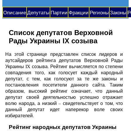
Описание
Депутаты
Партии
Фракции
Регионы
Законы
Р
Список депутатов Верховной
Рады Украины IX созыва
На этой странице представлен список лидеров и
аутсайдеров рейтинга депутатов Верховной Рады
Украины IX созыва. Рейтинг вычисляется по степени
совпадения того, как голосует каждый народный
депутат, с тем, как голосуют за те же законы и
постановления посетители данного сайта. Таким
образом, высокий рейтинг означает, что данный
депутат своей деятельностью успешно отражает
волю народа, а низкий – свидетельствует о том, что
данный депутат идет наперекор воле своих
избирателей.
Рейтинг народных депутатов Украины