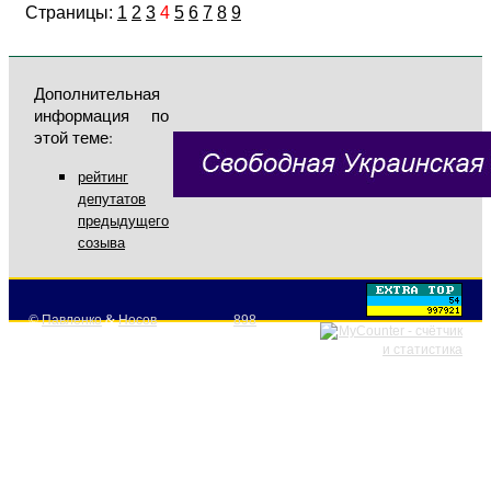
Страницы:
1
2
3
4
5
6
7
8
9
Дополнительная
информация по
этой теме:
рейтинг
депутатов
предыдущего
созыва
©
Павленко
&
Носов
898