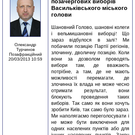
позачергових виборів
Васильківського міського
голови
Шановний Голово, шановні колеги
і вельмишановні виборці! Що
зараз відбулося в залі? Ми
Олександр
побачили позицію Партії регіонів,
Турчинов
злочинну, дволичну позицію. Коли
Позафракційний
вони за дозволом проводять
20/03/2013 10:59
вибори там, де вважають
потрібне, а там, де не мають
можливості перемагати, де
злочинна їх влада не може чесно
отримати результат, вони
блокують проведення таких
виборів. Так само як вони хочуть
зробити Київ, так само було зараз.
Ми наполягаємо переголосувати і
не може бути виключення для
одних населених пунктів або для
інших населених пунктів. Закон