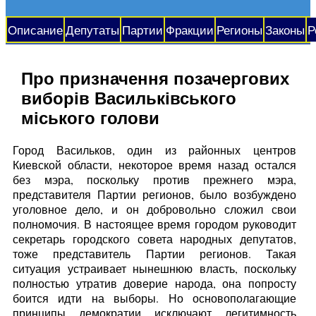
Описание
Депутаты
Партии
Фракции
Регионы
Законы
Р
Про призначення позачергових
виборів Васильківського
міського голови
Город Васильков, один из районных центров
Киевской области, некоторое время назад остался
без мэра, поскольку против прежнего мэра,
представителя Партии регионов, было возбуждено
уголовное дело, и он добровольно сложил свои
полномочия. В настоящее время городом руководит
секретарь городского совета народных депутатов,
тоже представитель Партии регионов. Такая
ситуация устраивает нынешнюю власть, поскольку
полностью утратив доверие народа, она попросту
боится идти на выборы. Но основополагающие
принципы демократии исключают легитимность