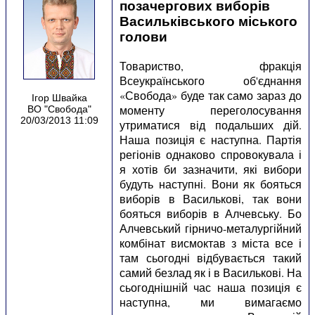
позачергових виборів
Васильківського міського
голови
Товариство, фракція
Всеукраїнського об'єднання
«Свобода» буде так само зараз до
Ігор Швайка
моменту переголосування
ВО "Свобода"
20/03/2013 11:09
утриматися від подальших дій.
Наша позиція є наступна. Партія
регіонів однаково спровокувала і
я хотів би зазначити, які вибори
будуть наступні. Вони як бояться
виборів в Василькові, так вони
бояться виборів в Алчевську. Бо
Алчевський гірничо-металургійний
комбінат висмоктав з міста все і
там сьогодні відбувається такий
самий безлад як і в Василькові. На
сьогоднішній час наша позиція є
наступна, ми вимагаємо