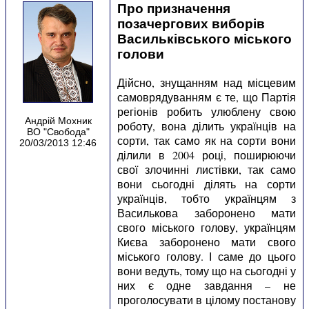
Про призначення
позачергових виборів
Васильківського міського
голови
Дійсно, знущанням над місцевим
самоврядуванням є те, що Партія
регіонів робить улюблену свою
Андрій Мохник
роботу, вона ділить українців на
ВО "Свобода"
сорти, так само як на сорти вони
20/03/2013 12:46
ділили в 2004 році, поширюючи
свої злочинні листівки, так само
вони сьогодні ділять на сорти
українців, тобто українцям з
Василькова заборонено мати
свого міського голову, українцям
Києва заборонено мати свого
міського голову. І саме до цього
вони ведуть, тому що на сьогодні у
них є одне завдання – не
проголосувати в цілому постанову