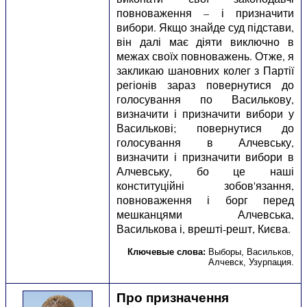
повноваження – і призначити
вибори. Якщо знайде суд підстави,
він далі має діяти виключно в
межах своїх повноважень. Отже, я
закликаю шановних колег з Партії
регіонів зараз повернутися до
голосування по Василькову,
визначити і призначити вибори у
Василькові; повернутися до
голосування в Алчевську,
визначити і призначити вибори в
Алчевську, бо це наші
конституційні зобов'язання,
повноваження і борг перед
мешканцями Алчевська,
Василькова і, врешті-решт, Києва.
Ключевые слова:
Выборы
,
Васильков
,
Алчевск
,
Узурпация
.
Про призначення