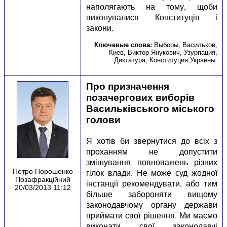
наполягають на тому, щоби
виконувалися Конституція і
закони.
Ключевые слова:
Выборы
,
Васильков
,
Киев
,
Виктор Янукович
,
Узурпация
,
Диктатура
,
Конституция Украины
.
Про призначення
позачергових виборів
Васильківського міського
голови
Я хотів би звернутися до всіх з
проханням не допустити
змішування повноважень різних
гілок влади. Не може суд жодної
Петро Порошенко
Позафракційний
інстанції рекомендувати, або тим
20/03/2013 11:12
більше забороняти вищому
законодавчому органу держави
приймати свої рішення. Ми маємо
виконати свої законодавчі