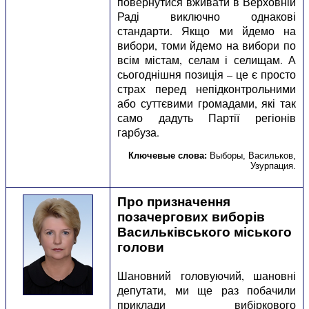
повернутися вживати в Верховній
Раді виключно однакові
стандарти. Якщо ми йдемо на
вибори, томи йдемо на вибори по
всім містам, селам і селищам. А
сьогоднішня позиція – це є просто
страх перед непідконтрольними
або суттєвими громадами, які так
само дадуть Партії регіонів
гарбуза.
Ключевые слова:
Выборы
,
Васильков
,
Узурпация
.
Про призначення
позачергових виборів
Васильківського міського
голови
Шановний головуючий, шановні
депутати, ми ще раз побачили
приклади вибіркового