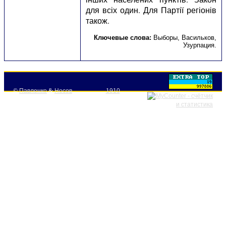
для всіх один. Для Партії регіонів
також.
Ключевые слова:
Выборы
,
Васильков
,
Узурпация
.
©
Павленко
&
Носов
1910