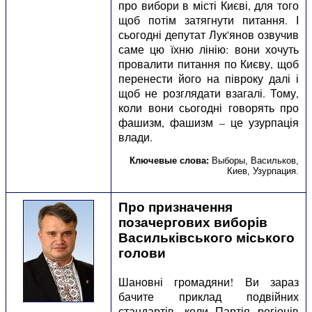
про вибори в місті Києві, для того
щоб потім затягнути питання. І
сьогодні депутат Лук'янов озвучив
саме цю їхню лінію: вони хочуть
провалити питання по Києву, щоб
перенести його на півроку далі і
щоб не розглядати взагалі. Тому,
коли вони сьогодні говорять про
фашизм, фашизм – це узурпація
влади.
Ключевые слова:
Выборы
,
Васильков
,
Киев
,
Узурпация
.
Про призначення
позачергових виборів
Васильківського міського
голови
Шановні громадяни! Ви зараз
бачите приклад подвійних
стандартів, коли Партія регіонів