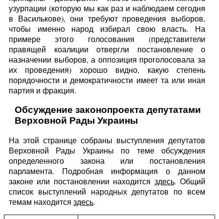
узурпации (которую мы как раз и наблюдаем сегодня
в Василькове), они требуют проведения выборов,
чтобы именно народ избирал свою власть. На
примере этого голосования (представители
правящей коалиции отвергли постановление о
назначении выборов, а оппозиция проголосовала за
их проведения) хорошо видно, какую степень
порядочности и демократичности имеет та или иная
партия и фракция.
Обсуждение законопроекта депутатами
Верховной Рады Украины
На этой странице собраны выступления депутатов
Верховной Рады Украины по теме обсуждения
определенного закона или постановления
парламента. Подробная информация о данном
законе или постановлении находится
здесь
. Общий
список выступлений народных депутатов по всем
темам находится
здесь
.