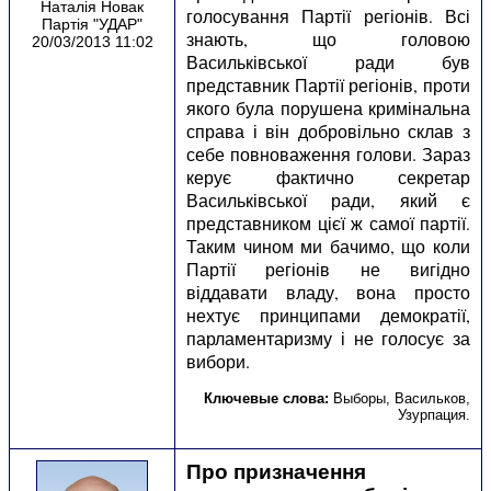
Наталія Новак
голосування Партії регіонів. Всі
Партія "УДАР"
знають, що головою
20/03/2013 11:02
Васильківської ради був
представник Партії регіонів, проти
якого була порушена кримінальна
справа і він добровільно склав з
себе повноваження голови. Зараз
керує фактично секретар
Васильківської ради, який є
представником цієї ж самої партії.
Таким чином ми бачимо, що коли
Партії регіонів не вигідно
віддавати владу, вона просто
нехтує принципами демократії,
парламентаризму і не голосує за
вибори.
Ключевые слова:
Выборы
,
Васильков
,
Узурпация
.
Про призначення