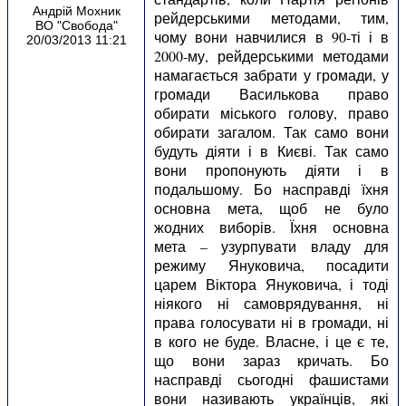
Андрій Мохник
рейдерськими методами, тим,
ВО "Свобода"
чому вони навчилися в 90-ті і в
20/03/2013 11:21
2000-му, рейдерськими методами
намагається забрати у громади, у
громади Василькова право
обирати міського голову, право
обирати загалом. Так само вони
будуть діяти і в Києві. Так само
вони пропонують діяти і в
подальшому. Бо насправді їхня
основна мета, щоб не було
жодних виборів. Їхня основна
мета – узурпувати владу для
режиму Януковича, посадити
царем Віктора Януковича, і тоді
ніякого ні самоврядування, ні
права голосувати ні в громади, ні
в кого не буде. Власне, і це є те,
що вони зараз кричать. Бо
насправді сьогодні фашистами
вони називають українців, які