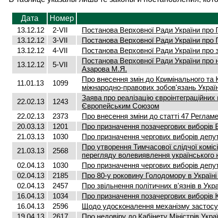
Дата
Номер
13.12.12
2-VII
Постанова Верховної Ради України про 
13.12.12
3-VII
Постанова Верховної Ради України про 
13.12.12
4-VII
Постанова Верховної Ради України про 
Постанова Верховної Ради України про 
13.12.12
5-VII
Азарова М.Я.
Про внесення змін до Кримінального та
11.01.13
1099
міжнародно-правових зобов'язань Украї
Заява про реалізацію євроінтеграційних 
22.02.13
1243
Європейським Союзом
22.02.13
2373
Про внесення зміни до статті 47 Реглам
20.03.13
1201
Про призначення позачергових виборів В
21.03.13
1030
Про призначення чергових виборів депута
Про утворення Тимчасової слідчої коміс
21.03.13
2568
перегляду волевиявлення українського 
02.04.13
1030
Про призначення чергових виборів депута
02.04.13
2185
Про 80-у роковину Голодомору в Україні
02.04.13
2457
Про звільнення політичних в'язнів в Укра
16.04.13
1034
Про призначення позачергових виборів Ки
16.04.13
2596
Щодо удосконалення механізму застосу
19.04.13
2617
Про недовіру до Кабінету Міністрів Укра