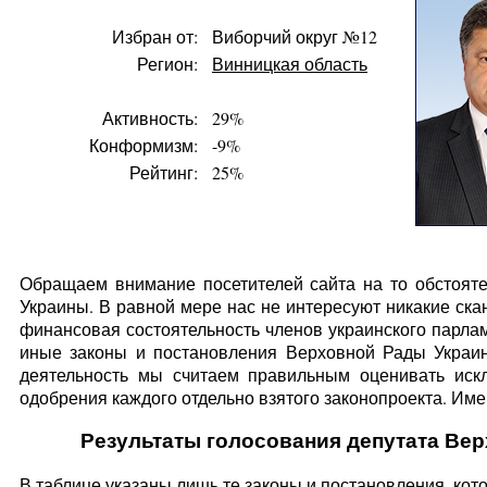
Избран от:
Виборчий округ №12
Регион:
Винницкая область
Активность:
29%
Конформизм:
-9%
Рейтинг:
25%
Обращаем внимание посетителей сайта на то обстояте
Украины. В равной мере нас не интересуют никакие ска
финансовая состоятельность членов украинского парлам
иные законы и постановления Верховной Рады Украин
деятельность мы считаем правильным оценивать искл
одобрения каждого отдельно взятого законопроекта. Имен
Результаты голосования депутата Вер
В таблице указаны лишь те законы и постановления, кот