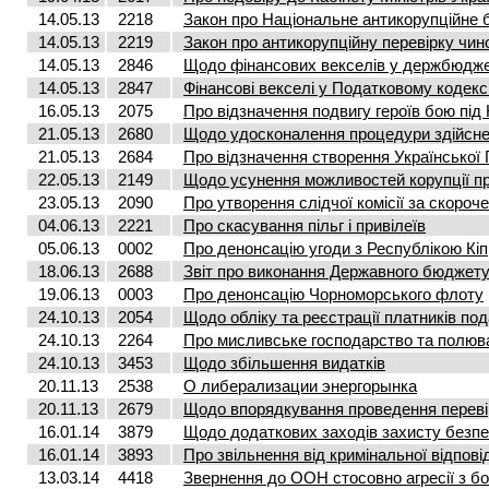
14.05.13
2218
Закон про Національне антикорупційне 
14.05.13
2219
Закон про антикорупційну перевірку чинов
14.05.13
2846
Щодо фінансових векселів у держбюдже
14.05.13
2847
Фінансові векселі у Податковому кодекс
16.05.13
2075
Про відзначення подвигу героїв бою під
21.05.13
2680
Щодо удосконалення процедури здійсне
21.05.13
2684
Про відзначення створення Української
22.05.13
2149
Щодо усунення можливостей корупції пр
23.05.13
2090
Про утворення слідчої комісії за скоро
04.06.13
2221
Про скасування пільг і привілеїв
05.06.13
0002
Про денонсацію угоди з Республікою Кіп
18.06.13
2688
Звіт про виконання Державного бюджету 
19.06.13
0003
Про денонсацію Чорноморського флоту
24.10.13
2054
Щодо обліку та реєстрації платників под
24.10.13
2264
Про мисливське господарство та полюв
24.10.13
3453
Щодо збільшення видатків
20.11.13
2538
О либерализации энергорынка
20.11.13
2679
Щодо впорядкування проведення переві
16.01.14
3879
Щодо додаткових заходів захисту безпе
16.01.14
3893
Про звільнення від кримінальної відпові
13.03.14
4418
Звернення до ООН стосовно агресії з бо