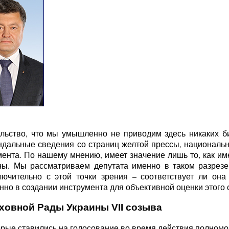
льство, что мы умышленно не приводим здесь никаких б
ндальные сведения со страниц желтой прессы, национальн
ента. По нашему мнению, имеет значение лишь то, как име
ы. Мы рассматриваем депутата именно в таком разрезе 
ючительно с этой точки зрения – соответствует ли она
но в создании инструмента для объективной оценки этого с
ховной Рады Украины VII созыва
орые ставились на голосование во время действия полномо