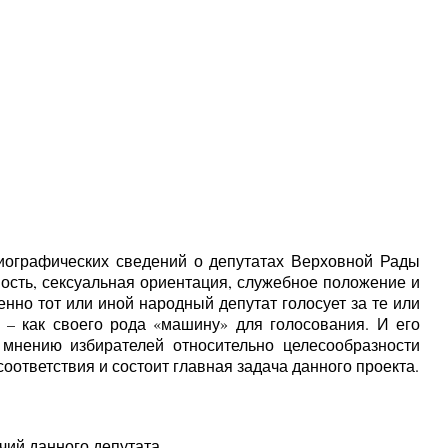
иографических сведений о депутатах Верховной Рады
ость, сексуальная ориентация, служебное положение и
нно тот или иной народный депутат голосует за те или
– как своего рода «машину» для голосования. И его
 мнению избирателей относительно целесообразности
оответствия и состоит главная задача данного проекта.
чий данного депутата.