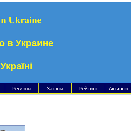
in Ukraine
о в Украине
 Україні
Регионы
Законы
Рейтинг
Активнос
ч