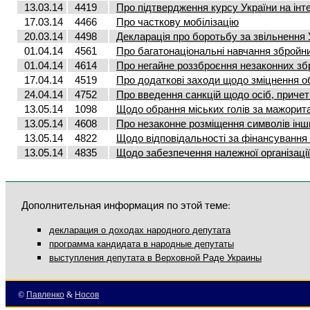
13.03.14
4419
Про підтвердження курсу України на ін
17.03.14
4466
Про часткову мобілізацію
20.03.14
4498
Декларація про боротьбу за звільнення 
01.04.14
4561
Про багатонаціональні навчання збройн
01.04.14
4614
Про негайне роззброєння незаконних з
17.04.14
4519
Про додаткові заходи щодо зміцнення о
24.04.14
4752
Про введення санкцій щодо осіб, причетни
13.05.14
1098
Щодо обрання міських голів за мажори
13.05.14
4608
Про незаконне розміщення символів ін
13.05.14
4822
Щодо відповідальності за фінансування
13.05.14
4835
Щодо забезпечення належної організаці
Дополнительная информация по этой теме:
декларация о доходах народного депутата
программа кандидата в народные депутаты
выступления депутата в Верховной Раде Украины
©
Павленко
&
Носов