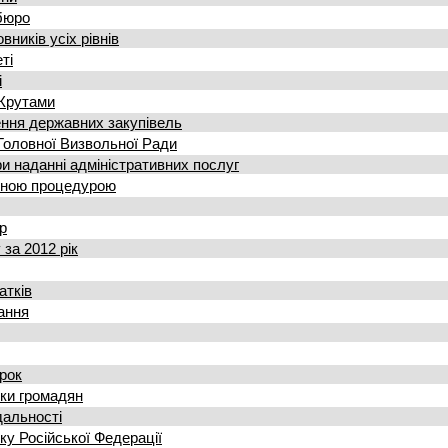
бюро
ників усіх рівнів
ті
і
 Крутами
ння державних закупівель
 Головної Визвольної Ради
и наданні адміністративних послуг
ченою процедурою
р
за 2012 рік
атків
ання
рок
ки громадян
дальності
ку Російської Федерації