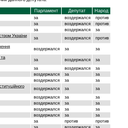
Парламент
Депутат
Народ
за
воздержался
против
за
воздержался
против
за
воздержался
за
стром України
за
воздержался
против
чення
воздержался
за
за
 та
за
воздержался
за
за
воздержался
за
воздержался
за
за
воздержался
за
за
ституційного
воздержался
за
за
воздержался
за
за
воздержался
за
за
воздержался
за
за
воздержался
за
за
за
против
против
за
воздержался
за