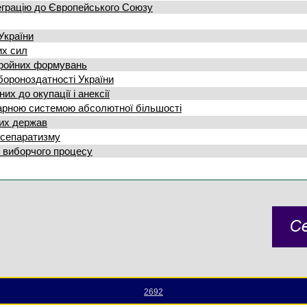
теграцію до Європейського Союзу
України
их сил
бройних формувань
бороноздатності України
х до окупації і анексії
тарною системою абсолютної більшості
ших держав
 сепаратизму
ї виборчого процесу
2692