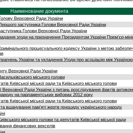
Наименование документа
Голову Верховної Ради України
Першого заступника Голови Верховної Ради України
заступника Голови Верховної Ради України
надання згоди на призначення Президентом України Прем'єр-міні
 Кримінального процесуального кодексу України з метою забезпе
ни
прагнень України та укладення Угоди про асоціацію між Україною
енту Верховної Ради України
асильківського міського голови
тів Київської міської ради та Київського міського голови
ії Верховної Ради України з питань розслідування фактів антикон
народу на парламентських виборах 2012 року
тів Київської міської ради та Київського міського голови
 та вшанування пам'яті жертв геноциду українського народу
їні
ївського міського голови та депутатів Київської міської ради
вання фінансових векселів
їни