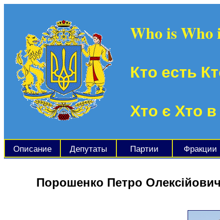
Who is Who 
Кто есть Кт
Хто є Хто в
Описание
Депутаты
Партии
Фракции
Порошенко Петро Олексійови