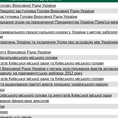
Голову Верховної Ради України
Першого заступника Голови Верховної Ради України
заступника Голови Верховної Ради України
надання згоди на призначення Президентом України Прем'єр-міні
 Кримінального процесуального кодексу України з метою забезпе
ни
прагнень України та укладення Угоди про асоціацію між Україною
енту Верховної Ради України
асильківського міського голови
тів Київської міської ради та Київського міського голови
ії Верховної Ради України з питань розслідування фактів антикон
народу на парламентських виборах 2012 року
тів Київської міської ради та Київського міського голови
 та вшанування пам'яті жертв геноциду українського народу
їні
ївського міського голови та депутатів Київської міської ради
вання фінансових векселів
їни
бюро
ників усіх рівнів