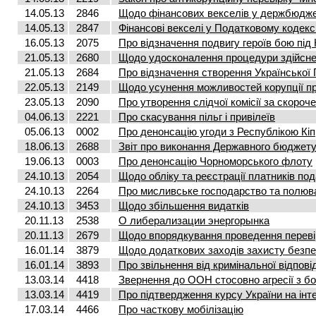
14.05.13
2846
Щодо фінансових векселів у держбюдже
14.05.13
2847
Фінансові векселі у Податковому кодекс
16.05.13
2075
Про відзначення подвигу героїв бою під
21.05.13
2680
Щодо удосконалення процедури здійсне
21.05.13
2684
Про відзначення створення Української
22.05.13
2149
Щодо усунення можливостей корупції пр
23.05.13
2090
Про утворення слідчої комісії за скоро
04.06.13
2221
Про скасування пільг і привілеїв
05.06.13
0002
Про денонсацію угоди з Республікою Кіп
18.06.13
2688
Звіт про виконання Державного бюджету 
19.06.13
0003
Про денонсацію Чорноморського флоту
24.10.13
2054
Щодо обліку та реєстрації платників под
24.10.13
2264
Про мисливське господарство та полюв
24.10.13
3453
Щодо збільшення видатків
20.11.13
2538
О либерализации энергорынка
20.11.13
2679
Щодо впорядкування проведення переві
16.01.14
3879
Щодо додаткових заходів захисту безпе
16.01.14
3893
Про звільнення від кримінальної відпові
13.03.14
4418
Звернення до ООН стосовно агресії з бо
13.03.14
4419
Про підтвердження курсу України на ін
17.03.14
4466
Про часткову мобілізацію