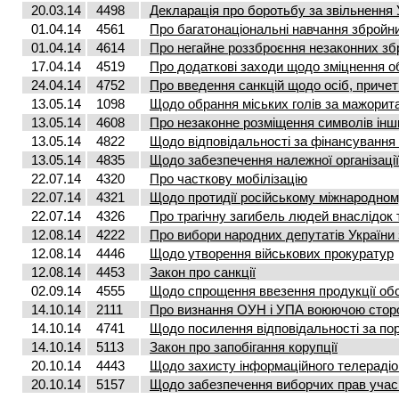
20.03.14
4498
Декларація про боротьбу за звільнення 
01.04.14
4561
Про багатонаціональні навчання збройн
01.04.14
4614
Про негайне роззброєння незаконних з
17.04.14
4519
Про додаткові заходи щодо зміцнення о
24.04.14
4752
Про введення санкцій щодо осіб, причетни
13.05.14
1098
Щодо обрання міських голів за мажори
13.05.14
4608
Про незаконне розміщення символів ін
13.05.14
4822
Щодо відповідальності за фінансування
13.05.14
4835
Щодо забезпечення належної організаці
22.07.14
4320
Про часткову мобілізацію
22.07.14
4321
Щодо протидії російському міжнародно
22.07.14
4326
Про трагічну загибель людей внаслідок 
12.08.14
4222
Про вибори народних депутатів України 
12.08.14
4446
Щодо утворення військових прокуратур
12.08.14
4453
Закон про санкції
02.09.14
4555
Щодо спрощення ввезення продукції об
14.10.14
2111
Про визнання ОУН і УПА воюючою стороно
14.10.14
4741
Щодо посилення відповідальності за по
14.10.14
5113
Закон про запобігання корупції
20.10.14
4443
Щодо захисту інформаційного телерадіо
20.10.14
5157
Щодо забезпечення виборчих прав учасн