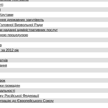
ті
і
 Крутами
ння державних закупівель
 Головної Визвольної Ради
и наданні адміністративних послуг
ченою процедурою
р
за 2012 рік
атків
ання
рок
ки громадян
дальності
ку Російської Федерації
теграцію до Європейського Союзу