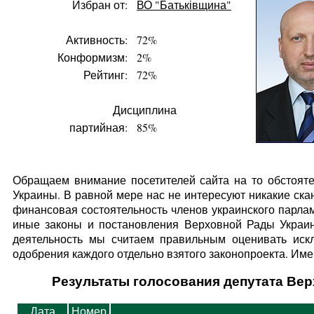
Избран от:
ВО "Батьківщина"
Активность:
72%
Конформизм:
2%
Рейтинг:
72%
Дисциплина
партийная:
85%
Обращаем внимание посетителей сайта на то обстояте
Украины. В равной мере нас не интересуют никакие ска
финансовая состоятельность членов украинского парлам
иные законы и постановления Верховной Рады Украин
деятельность мы считаем правильным оценивать искл
одобрения каждого отдельно взятого законопроекта. Имен
Результаты голосования депутата Вер
Дата
Номер