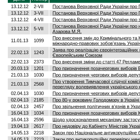
13.12.12
2-VII
Постанова Верховної Ради України про 
13.12.12
3-VII
Постанова Верховної Ради України про 
13.12.12
4-VII
Постанова Верховної Ради України про 
Постанова Верховної Ради України про 
13.12.12
5-VII
Азарова М.Я.
Про внесення змін до Кримінального та
11.01.13
1099
міжнародно-правових зобов'язань Украї
Заява про реалізацію євроінтеграційних 
22.02.13
1243
Європейським Союзом
22.02.13
2373
Про внесення зміни до статті 47 Реглам
20.03.13
1201
Про призначення позачергових виборів В
21.03.13
1030
Про призначення чергових виборів депута
Про утворення Тимчасової слідчої коміс
21.03.13
2568
перегляду волевиявлення українського 
02.04.13
1030
Про призначення чергових виборів депута
02.04.13
2185
Про 80-у роковину Голодомору в Україні
02.04.13
2457
Про звільнення політичних в'язнів в Укра
16.04.13
1034
Про призначення позачергових виборів Ки
16.04.13
2596
Щодо удосконалення механізму застосу
19.04.13
2617
Про недовіру до Кабінету Міністрів Укра
14.05.13
2218
Закон про Національне антикорупційне 
14.05.13
2219
Закон про антикорупційну перевірку чинов