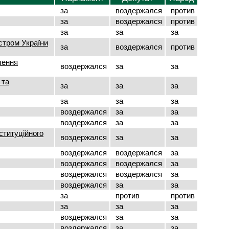
за
воздержался
против
за
воздержался
против
за
за
за
стром України
за
воздержался
против
чення
воздержался
за
за
 та
за
за
за
за
за
за
воздержался
за
за
воздержался
за
за
ституційного
воздержался
за
за
воздержался
воздержался
за
воздержался
воздержался
за
воздержался
воздержался
за
воздержался
за
за
за
против
против
за
за
за
воздержался
за
за
воздержался
за
за