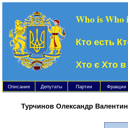
Who is Who 
Кто есть Кт
Хто є Хто в
Описание
Депутаты
Партии
Фракции
Турчинов Олександр Валенти