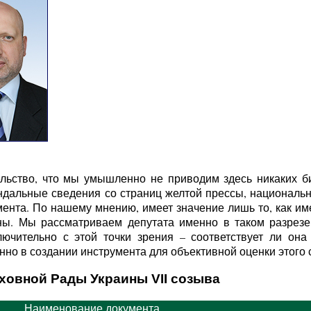
льство, что мы умышленно не приводим здесь никаких б
ндальные сведения со страниц желтой прессы, национальн
ента. По нашему мнению, имеет значение лишь то, как име
ы. Мы рассматриваем депутата именно в таком разрезе 
ючительно с этой точки зрения – соответствует ли она
но в создании инструмента для объективной оценки этого с
ховной Рады Украины VII созыва
Наименование документа