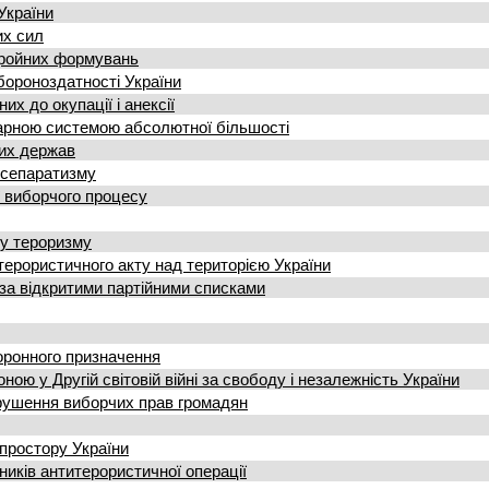
України
их сил
бройних формувань
бороноздатності України
х до окупації і анексії
тарною системою абсолютної більшості
ших держав
 сепаратизму
ї виборчого процесу
му тероризму
терористичного акту над територією України
за відкритими партійними списками
оронного призначення
ю у Другій світовій війні за свободу і незалежність України
рушення виборчих прав громадян
простору України
иків антитерористичної операції