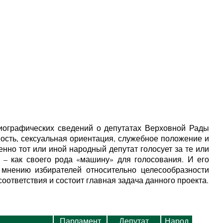
иографических сведений о депутатах Верховной Рады
ость, сексуальная ориентация, служебное положение и
нно тот или иной народный депутат голосует за те или
– как своего рода «машину» для голосования. И его
 мнению избирателей относительно целесообразности
оответствия и состоит главная задача данного проекта.
Парламент
Депутат
Народ