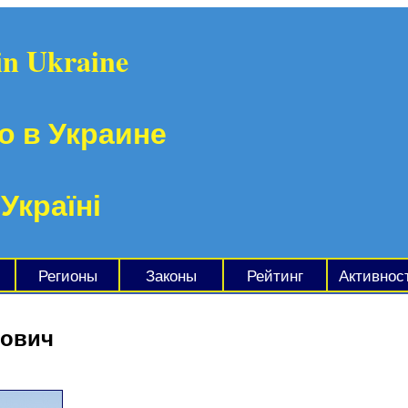
in Ukraine
о в Украине
 Україні
Регионы
Законы
Рейтинг
Активнос
нович