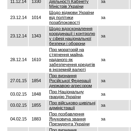
11.12.14
1330
діяльності Кабінету
за
Міністрів України
Щодо відмови України
23.12.14
1014
від політики
за
позаблоковості
Щодо вдосконалення
координації і контролю
23.12.14
1343
за
у сфері національної
безпеки і оборони
Про мораторій на
стягнення майна,
28.12.14
1610
наданого як
за
забезпечення кредитів
в іноземній валюті
Про визнання
27.01.15
1854
Російської Федерації
за
державою-агресором
Про Національну
03.02.15
1848
за
гвардію України
Про військово-цивільні
03.02.15
1855
за
адміністрації
Про позбавлення
04.02.15
1883
Януковича звання
за
Президента України
Про визнання