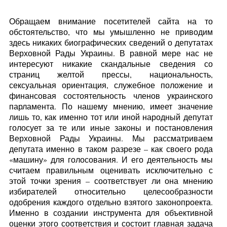
Обращаем внимание посетителей сайта на то
обстоятельство, что мы умышленно не приводим
здесь никаких биографических сведений о депутатах
Верховной Рады Украины. В равной мере нас не
интересуют никакие скандальные сведения со
страниц желтой прессы, национальность,
сексуальная ориентация, служебное положение и
финансовая состоятельность членов украинского
парламента. По нашему мнению, имеет значение
лишь то, как именно тот или иной народный депутат
голосует за те или иные законы и постановления
Верховной Рады Украины. Мы рассматриваем
депутата именно в таком разрезе – как своего рода
«машину» для голосования. И его деятельность мы
считаем правильным оценивать исключительно с
этой точки зрения – соответствует ли она мнению
избирателей относительно целесообразности
одобрения каждого отдельно взятого законопроекта.
Именно в создании инструмента для объективной
оценки этого соответствия и состоит главная задача