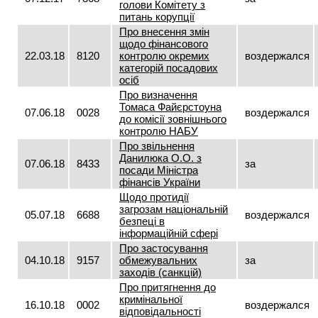
голови Комітету з
питань корупції
Про внесення змін
щодо фінансового
22.03.18
8120
контролю окремих
воздержался
категорій посадових
осіб
Про визначення
Томаса Файєрстоуна
07.06.18
0028
воздержался
до комісії зовнішнього
контролю НАБУ
Про звільнення
Данилюка О.О. з
07.06.18
8433
за
посади Міністра
фінансів України
Щодо протидії
загрозам національній
05.07.18
6688
воздержался
безпеці в
інформаційній сфері
Про застосування
04.10.18
9157
обмежувальних
за
заходів (санкцій)
Про притягнення до
кримінальної
16.10.18
0002
воздержался
відповідальності