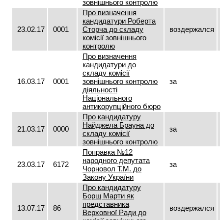
зовнішнього контролю
Про визначення
кандидатури Роберта
23.02.17
0001
Сторча до складу
воздержался
комісії зовнішнього
контролю
Про визначення
кандидатури до
складу комісії
16.03.17
0001
зовнішнього контролю
за
діяльності
Національного
антикорупційного бюро
Про кандидатуру
Найджела Брауна до
21.03.17
0000
за
складу комісії
зовнішнього контролю
Поправка №12
народного депутата
23.03.17
6172
за
Чорновол Т.М. до
Закону України
Про кандидатуру
Борщ Марти як
представника
13.07.17
86
воздержался
Верховної Ради до