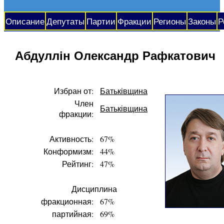
Описание
Депутаты
Партии
Фракции
Регионы
Законы
Р
Абдуллін Олександр Рафкатович
Избран от:
Батьківщина
Член
Батьківщина
фракции:
Активность:
67%
Конформизм:
44%
Рейтинг:
47%
Дисциплина
фракционная:
67%
партийная:
69%