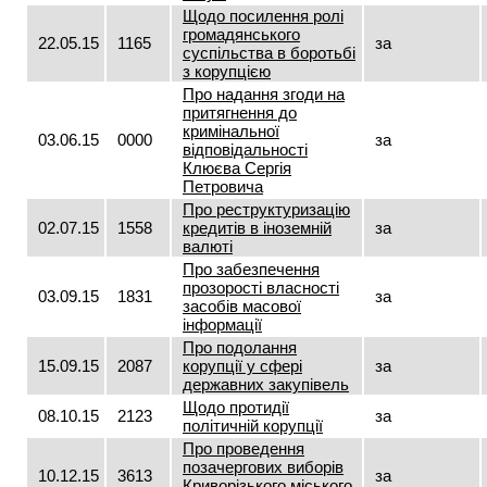
Щодо посилення ролі
громадянського
22.05.15
1165
за
суспільства в боротьбі
з корупцією
Про надання згоди на
притягнення до
кримінальної
03.06.15
0000
за
відповідальності
Клюєва Сергія
Петровича
Про реструктуризацію
02.07.15
1558
кредитів в іноземній
за
валюті
Про забезпечення
прозорості власності
03.09.15
1831
за
засобів масової
інформації
Про подолання
15.09.15
2087
корупції у сфері
за
державних закупівель
Щодо протидії
08.10.15
2123
за
політичній корупції
Про проведення
позачергових виборів
10.12.15
3613
за
Криворізького міського