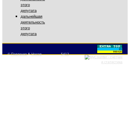
этого
депутата
дальнейшая
деятельность
этого
депутата
©
Павленко
&
Носов
5412