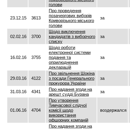
голови
Про проведення
позачергових виборів
23.12.15
3613
за
Криворізького міського
голови
Щодо виключення
02.02.16
3700
кандидатів з виборчого
за
списку
Щодо роботи
електронної системи
16.02.16
3755
подання та
за
оприлюднення
декларацій
Про звільнення Шокіна
29.03.16
4122
з посади Генерального
за
прокурора України
Про надання згоди на
31.03.16
4341
за
арешт судді Бурана
Про утворення
Тимчасової слідчої
01.06.16
4704
комісії щодо
воздержался
використання
офшорних компаній
Про надання згоди на