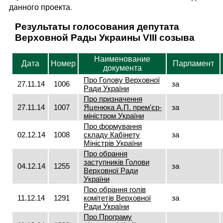
данного проекта.
Результаты голосования депутата
Верховной Рады Украины VIII созыва
Наименование
Дата
Номер
Парламент
документа
Про Голову Верховної
27.11.14
1006
за
Ради України
Про призначення
27.11.14
1007
Яценюка А.П. прем'єр-
за
міністром України
Про формування
02.12.14
1008
складу Кабінету
за
Міністрів України
Про обрання
заступників Голови
04.12.14
1255
за
Верховної Ради
України
Про обрання голів
11.12.14
1291
комітетів Верховної
за
Ради України
Про Програму