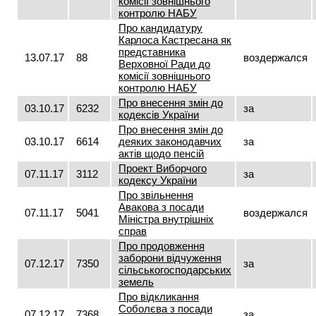
комісії зовнішнього
контролю НАБУ
Про кандидатуру
Карлоса Кастресана як
представника
13.07.17
88
воздержался
Верховної Ради до
комісії зовнішнього
контролю НАБУ
Про внесення змін до
03.10.17
6232
за
кодексів України
Про внесення змін до
03.10.17
6614
деяких законодавчих
за
актів щодо пенсій
Проект Виборчого
07.11.17
3112
за
кодексу України
Про звільнення
Авакова з посади
07.11.17
5041
воздержался
Міністра внутрішніх
справ
Про продовження
заборони відчуження
07.12.17
7350
за
сільськогосподарських
земель
Про відкликання
Соболєва з посади
07.12.17
7368
за