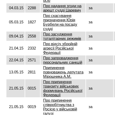
осіб
Про надання згоди на
04.03.15
2288
за
арешт судді Царевич
Про скасування
призначення Юрія
05.03.15
1827
за
Бурбели на посаду
судді
Про засудження
09.04.15
2558
за
тоталітарних режимів
Про відсіч збройній
21.04.15
2332
агресії Російської
за
Федерації
Про запровадження
22.04.15
2571
за
персональних санкцій
Припинення
13.05.15
2811
повноважень депутата
за
Мірошника А.М.
Про припинення
транзиту військових
21.05.15
0015
за
формувань Російської
Федерації
Про припинення
співробітництва з
21.05.15
0019
за
Росією у військовій
галузі