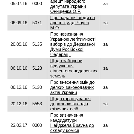
арешт народного
05.07.16
0000
за
депутата України
Онищенка О.Р.
Про надання згоди на
06.09.16
5071
арешт судді Чауса
за
М.О.
Про невизнання
Україною легітимності
20.09.16
5135
виборів до Державної
за
Думи Російської
Федерації
Щодо заборони
відчуження
06.10.16
5123
за
сільсьгогосподарських
земель
Про внесення змін до
06.12.16
5130
деяких законодавчих
за
актів України
Щодо гарантування
20.12.16
5553
державою вкладів
за
фізичних осіб
Про визначення
кандидатури
23.02.17
0000
Найджела Брауна до
за
складу комісії