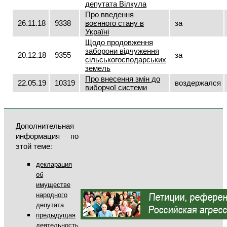
депутата Вілкула
Про введення
26.11.18
9338
воєнного стану в
за
Україні
Щодо продовження
заборони відчуження
20.12.18
9355
за
сільськогосподарських
земель
Про внесення змін до
22.05.19
10319
воздержался
виборчої системи
Дополнительная
информация по
этой теме:
декларация
об
имуществе
народного
депутата
предыдущая
деятельность