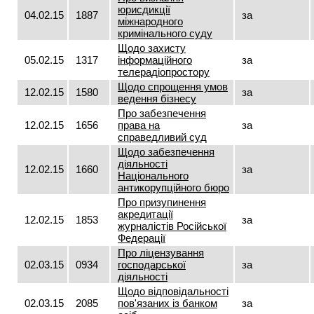
юрисдикції
04.02.15
1887
за
міжнародного
кримінального суду
Щодо захисту
05.02.15
1317
інформаційного
за
телерадіопростору
Щодо спрощення умов
12.02.15
1580
за
ведення бізнесу
Про забезпечення
12.02.15
1656
права на
за
справедливий суд
Щодо забезпечення
діяльності
12.02.15
1660
за
Національного
антикорупційного бюро
Про призупинення
акредитації
12.02.15
1853
за
журналістів Російської
Федерації
Про ліцензування
02.03.15
0934
господарської
за
діяльності
Щодо відповідальності
02.03.15
2085
пов'язаних із банком
за