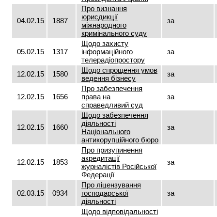
Про визнання
юрисдикції
04.02.15
1887
за
міжнародного
кримінального суду
Щодо захисту
05.02.15
1317
інформаційного
за
телерадіопростору
Щодо спрощення умов
12.02.15
1580
за
ведення бізнесу
Про забезпечення
12.02.15
1656
права на
за
справедливий суд
Щодо забезпечення
діяльності
12.02.15
1660
за
Національного
антикорупційного бюро
Про призупинення
акредитації
12.02.15
1853
за
журналістів Російської
Федерації
Про ліцензування
02.03.15
0934
господарської
за
діяльності
Щодо відповідальності