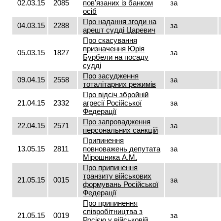
02.03.15
2085
пов'язаних із банком
за
осіб
Про надання згоди на
04.03.15
2288
за
арешт судді Царевич
Про скасування
призначення Юрія
05.03.15
1827
за
Бурбели на посаду
судді
Про засудження
09.04.15
2558
за
тоталітарних режимів
Про відсіч збройній
21.04.15
2332
агресії Російської
за
Федерації
Про запровадження
22.04.15
2571
за
персональних санкцій
Припинення
13.05.15
2811
повноважень депутата
за
Мірошника А.М.
Про припинення
транзиту військових
21.05.15
0015
за
формувань Російської
Федерації
Про припинення
співробітництва з
21.05.15
0019
за
Росією у військовій