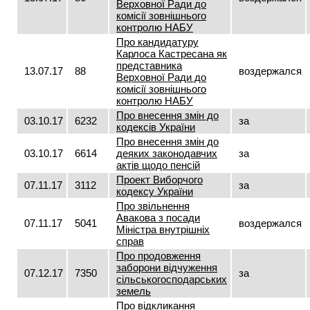
Верховної Ради до
комісії зовнішнього
контролю НАБУ
Про кандидатуру
Карлоса Кастресана як
представника
13.07.17
88
воздержался
Верховної Ради до
комісії зовнішнього
контролю НАБУ
Про внесення змін до
03.10.17
6232
за
кодексів України
Про внесення змін до
03.10.17
6614
деяких законодавчих
за
актів щодо пенсій
Проект Виборчого
07.11.17
3112
за
кодексу України
Про звільнення
Авакова з посади
07.11.17
5041
воздержался
Міністра внутрішніх
справ
Про продовження
заборони відчуження
07.12.17
7350
за
сільськогосподарських
земель
Про відкликання