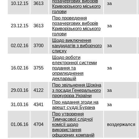
позачергових виборів
10.12.15
3613
за
Криворізького міського
голови
Про проведення
позачергових виборів
23.12.15
3613
за
Криворізького міського
голови
Щодо виключення
02.02.16
3700
кандидатів з виборчого
за
списку
Щодо роботи
електронної системи
16.02.16
3755
подання та
за
оприлюднення
декларацій
Про звільнення Шокіна
29.03.16
4122
з посади Генерального
за
прокурора України
Про надання згоди на
31.03.16
4341
за
арешт судді Бурана
Про утворення
Тимчасової слідчої
01.06.16
4704
комісії щодо
воздержался
використання
офшорних компаній