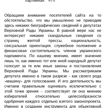
партийная:
91%
Обращаем внимание посетителей сайта на то
обстоятельство, что мы умышленно не приводим
здесь никаких биографических сведений о депутатах
Верховной Рады Украины. В равной мере нас не
интересуют никакие скандальные сведения со
страниц желтой прессы, национальность,
сексуальная ориентация, служебное положение и
финансовая состоятельность членов украинского
парламента. По нашему мнению, имеет значение
лишь то, как именно тот или иной народный депутат
голосует за те или иные законы и постановления
Верховной Рады Украины. Мы рассматриваем
депутата именно в таком разрезе – как своего рода
«машину» для голосования. И его деятельность мы
считаем правильным оценивать исключительно с
этой точки зрения – соответствует ли она мнению
избирателей относительно целесообразности
одобрения каждого отдельно взятого законопроекта.
Именно в создании инструмента для объективной