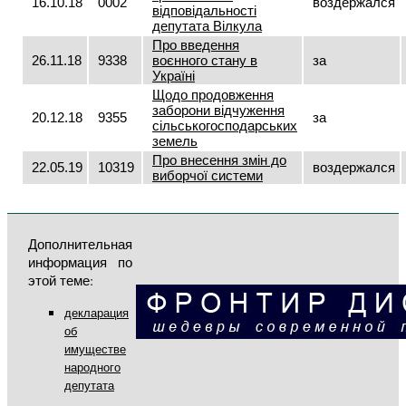
16.10.18
0002
воздержался
відповідальності
депутата Вілкула
Про введення
26.11.18
9338
воєнного стану в
за
Україні
Щодо продовження
заборони відчуження
20.12.18
9355
за
сільськогосподарських
земель
Про внесення змін до
22.05.19
10319
воздержался
виборчої системи
Дополнительная
информация по
этой теме:
декларация
об
имуществе
народного
депутата