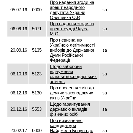
Про надання згоди на
арешт народного
05.07.16
0000
за
депутата України
Онищенка О.Р.
Про надання згоди на
06.09.16
5071
арешт судді Чауса
за
М.О.
Про невизнання
Україною легітимності
20.09.16
5135
виборів до Державної
за
Думи Російської
Федерації
Щодо заборони
відчуження
06.10.16
5123
за
сільсьгогосподарських
земель
Про внесення змін до
06.12.16
5130
деяких законодавчих
за
актів України
Щодо гарантування
20.12.16
5553
державою вкладів
за
фізичних осіб
Про визначення
кандидатури
23.02.17
0000
Найджела Брауна до
за