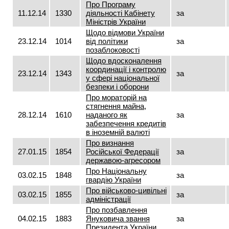
Про Програму
11.12.14
1330
діяльності Кабінету
за
Міністрів України
Щодо відмови України
23.12.14
1014
від політики
за
позаблоковості
Щодо вдосконалення
координації і контролю
23.12.14
1343
за
у сфері національної
безпеки і оборони
Про мораторій на
стягнення майна,
28.12.14
1610
наданого як
за
забезпечення кредитів
в іноземній валюті
Про визнання
27.01.15
1854
Російської Федерації
за
державою-агресором
Про Національну
03.02.15
1848
за
гвардію України
Про військово-цивільні
03.02.15
1855
за
адміністрації
Про позбавлення
04.02.15
1883
Януковича звання
за
Президента України