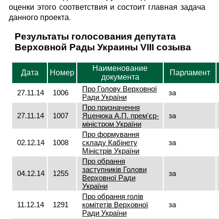
оценки этого соответствия и состоит главная задача
данного проекта.
Результаты голосования депутата
Верховной Рады Украины VIII созыва
Наименование
Дата
Номер
Парламент
документа
Про Голову Верховної
27.11.14
1006
за
Ради України
Про призначення
27.11.14
1007
Яценюка А.П. прем'єр-
за
міністром України
Про формування
02.12.14
1008
складу Кабінету
за
Міністрів України
Про обрання
заступників Голови
04.12.14
1255
за
Верховної Ради
України
Про обрання голів
11.12.14
1291
комітетів Верховної
за
Ради України