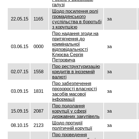
галузі
Щодо посилення ролі
громадянського
22.05.15
1165
за
суспільства в боротьбі
з корупцією
Про надання згоди на
притягнення до
кримінальної
03.06.15
0000
за
відповідальності
Клюєва Сергія
Петровича
Про реструктуризацію
02.07.15
1558
кредитів в іноземній
за
валюті
Про забезпечення
прозорості власності
03.09.15
1831
за
засобів масової
інформації
Про подолання
15.09.15
2087
корупції у сфері
за
державних закупівель
Щодо протидії
08.10.15
2123
за
політичній корупції
Про проведення