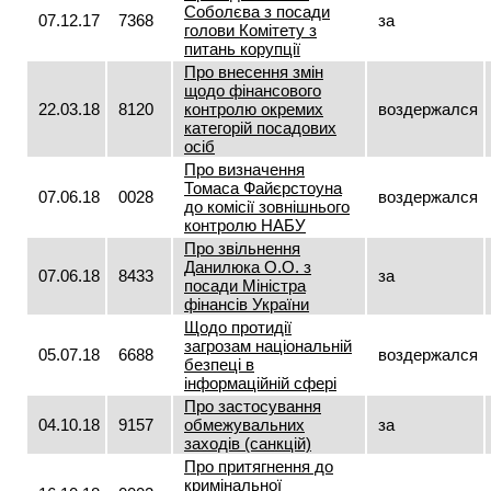
Соболєва з посади
07.12.17
7368
за
голови Комітету з
питань корупції
Про внесення змін
щодо фінансового
22.03.18
8120
контролю окремих
воздержался
категорій посадових
осіб
Про визначення
Томаса Файєрстоуна
07.06.18
0028
воздержался
до комісії зовнішнього
контролю НАБУ
Про звільнення
Данилюка О.О. з
07.06.18
8433
за
посади Міністра
фінансів України
Щодо протидії
загрозам національній
05.07.18
6688
воздержался
безпеці в
інформаційній сфері
Про застосування
04.10.18
9157
обмежувальних
за
заходів (санкцій)
Про притягнення до
кримінальної