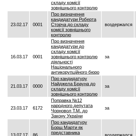
складу комісії
зовнішнього контролю
Про визначення
кандидатури Роберта
23.02.17
0001
Сторча до складу
воздержался
комісії зовнішнього
контролю
Про визначення
кандидатури до
складу комісії
16.03.17
0001
зовнішнього контролю
за
діяльності
Національного
антикорупційного бюро
Про кандидатуру
Найджела Брауна до
21.03.17
0000
за
складу комісії
зовнішнього контролю
Поправка №12
народного депутата
23.03.17
6172
за
Чорновол Т.М. до
Закону України
Про кандидатуру
Борщ Марти як
представника
13.07.17
86
воздержался