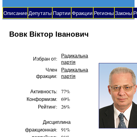
Описание
Депутаты
Партии
Фракции
Регионы
Законы
Р
Вовк Віктор Іванович
Радикальна
Избран от:
партія
Член
Радикальна
фракции:
партія
Активность:
77%
Конформизм:
69%
Рейтинг:
26%
Дисциплина
фракционная:
91%