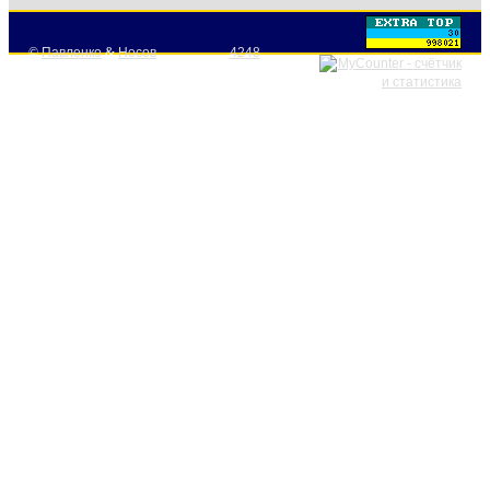
©
Павленко
&
Носов
4248