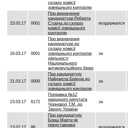
складу комісії
зовнішнього контролю
Про визначення
кандидатури Роберта
23.02.17
0001
Сторча до складу
воздержался
комісії зовнішнього
контролю
Про визначення
кандидатури до
складу комісії
16.03.17
0001
зовнішнього контролю
за
діяльності
Національного
антикорупційного бюро
Про кандидатуру
Найджела Брауна до
21.03.17
0000
за
складу комісії
зовнішнього контролю
Поправка №12
народного депутата
23.03.17
6172
за
Чорновол Т.М. до
Закону України
Про кандидатуру
Борщ Марти як
представника
13.07.17
86
воздержался