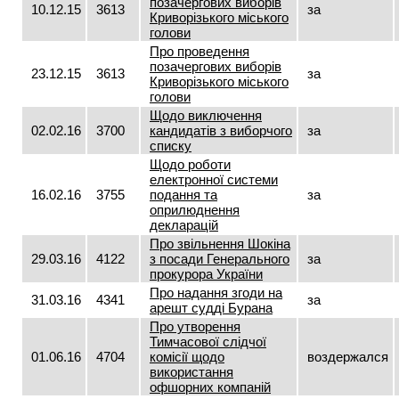
позачергових виборів
10.12.15
3613
за
Криворізького міського
голови
Про проведення
позачергових виборів
23.12.15
3613
за
Криворізького міського
голови
Щодо виключення
02.02.16
3700
кандидатів з виборчого
за
списку
Щодо роботи
електронної системи
16.02.16
3755
подання та
за
оприлюднення
декларацій
Про звільнення Шокіна
29.03.16
4122
з посади Генерального
за
прокурора України
Про надання згоди на
31.03.16
4341
за
арешт судді Бурана
Про утворення
Тимчасової слідчої
01.06.16
4704
комісії щодо
воздержался
використання
офшорних компаній