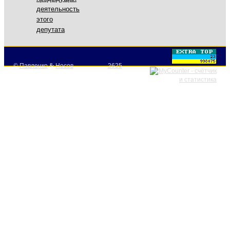
деятельность
этого
депутата
©
Павленко
&
Носов
2625