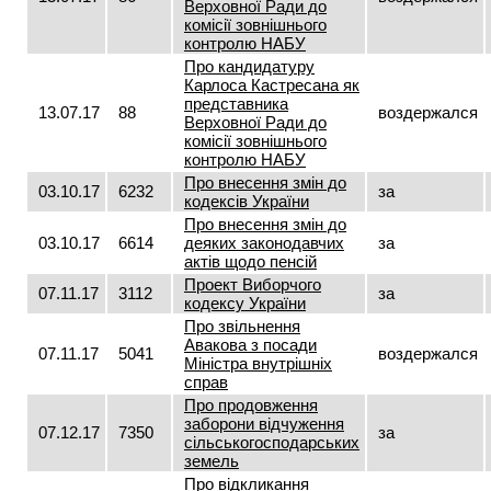
Верховної Ради до
комісії зовнішнього
контролю НАБУ
Про кандидатуру
Карлоса Кастресана як
представника
13.07.17
88
воздержался
Верховної Ради до
комісії зовнішнього
контролю НАБУ
Про внесення змін до
03.10.17
6232
за
кодексів України
Про внесення змін до
03.10.17
6614
деяких законодавчих
за
актів щодо пенсій
Проект Виборчого
07.11.17
3112
за
кодексу України
Про звільнення
Авакова з посади
07.11.17
5041
воздержался
Міністра внутрішніх
справ
Про продовження
заборони відчуження
07.12.17
7350
за
сільськогосподарських
земель
Про відкликання