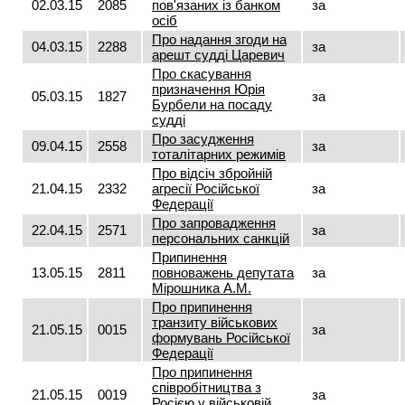
02.03.15
2085
пов'язаних із банком
за
осіб
Про надання згоди на
04.03.15
2288
за
арешт судді Царевич
Про скасування
призначення Юрія
05.03.15
1827
за
Бурбели на посаду
судді
Про засудження
09.04.15
2558
за
тоталітарних режимів
Про відсіч збройній
21.04.15
2332
агресії Російської
за
Федерації
Про запровадження
22.04.15
2571
за
персональних санкцій
Припинення
13.05.15
2811
повноважень депутата
за
Мірошника А.М.
Про припинення
транзиту військових
21.05.15
0015
за
формувань Російської
Федерації
Про припинення
співробітництва з
21.05.15
0019
за
Росією у військовій