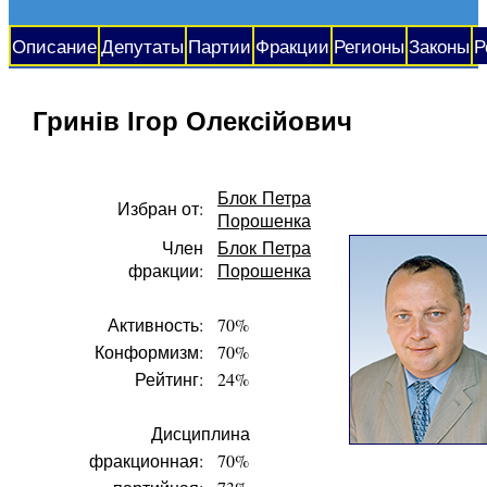
Описание
Депутаты
Партии
Фракции
Регионы
Законы
Р
Гринів Ігор Олексійович
Блок Петра
Избран от:
Порошенка
Член
Блок Петра
фракции:
Порошенка
Активность:
70%
Конформизм:
70%
Рейтинг:
24%
Дисциплина
фракционная:
70%