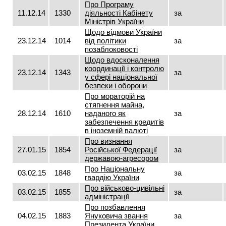
Про Програму
11.12.14
1330
діяльності Кабінету
за
Міністрів України
Щодо відмови України
23.12.14
1014
від політики
за
позаблоковості
Щодо вдосконалення
координації і контролю
23.12.14
1343
за
у сфері національної
безпеки і оборони
Про мораторій на
стягнення майна,
28.12.14
1610
наданого як
за
забезпечення кредитів
в іноземній валюті
Про визнання
27.01.15
1854
Російської Федерації
за
державою-агресором
Про Національну
03.02.15
1848
за
гвардію України
Про військово-цивільні
03.02.15
1855
за
адміністрації
Про позбавлення
04.02.15
1883
Януковича звання
за
Президента України