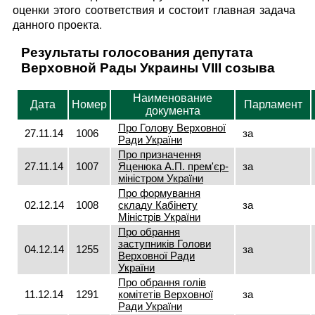
оценки этого соответствия и состоит главная задача
данного проекта.
Результаты голосования депутата
Верховной Рады Украины VIII созыва
Наименование
Дата
Номер
Парламент
документа
Про Голову Верховної
27.11.14
1006
за
Ради України
Про призначення
27.11.14
1007
Яценюка А.П. прем'єр-
за
міністром України
Про формування
02.12.14
1008
складу Кабінету
за
Міністрів України
Про обрання
заступників Голови
04.12.14
1255
за
Верховної Ради
України
Про обрання голів
11.12.14
1291
комітетів Верховної
за
Ради України