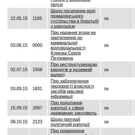
галузі
Щодо посилення ролі
громадянського
22.05.15
1165
за
суспільства в боротьбі
з корупцією
Про надання згоди на
притягнення до
кримінальної
03.06.15
0000
за
відповідальності
Клюєва Сергія
Петровича
Про реструктуризацію
02.07.15
1558
кредитів в іноземній
за
валюті
Про забезпечення
прозорості власності
03.09.15
1831
за
засобів масової
інформації
Про подолання
15.09.15
2087
корупції у сфері
за
державних закупівель
Щодо протидії
08.10.15
2123
за
політичній корупції
Про проведення