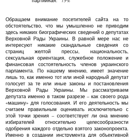
партийная:
73%
Обращаем внимание посетителей сайта на то
обстоятельство, что мы умышленно не приводим
здесь никаких биографических сведений о депутатах
Верховной Рады Украины. В равной мере нас не
интересуют никакие скандальные сведения со
страниц желтой прессы, национальность,
сексуальная ориентация, служебное положение и
финансовая состоятельность членов украинского
парламента. По нашему мнению, имеет значение
лишь то, как именно тот или иной народный депутат
голосует за те или иные законы и постановления
Верховной Рады Украины. Мы рассматриваем
депутата именно в таком разрезе – как своего рода
«машину» для голосования. И его деятельность мы
считаем правильным оценивать исключительно с
этой точки зрения – соответствует ли она мнению
избирателей относительно целесообразности
одобрения каждого отдельно взятого законопроекта.
Именно в создании инструмента для объективной