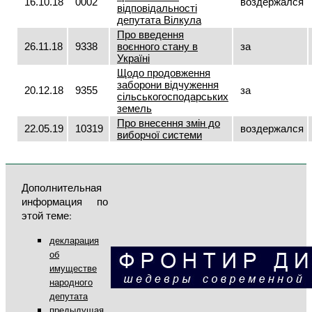
16.10.18
0002
воздержался
відповідальності
депутата Вілкула
Про введення
26.11.18
9338
воєнного стану в
за
Україні
Щодо продовження
заборони відчуження
20.12.18
9355
за
сільськогосподарських
земель
Про внесення змін до
22.05.19
10319
воздержался
виборчої системи
Дополнительная
информация по
этой теме:
декларация
об
имуществе
народного
депутата
предыдущая