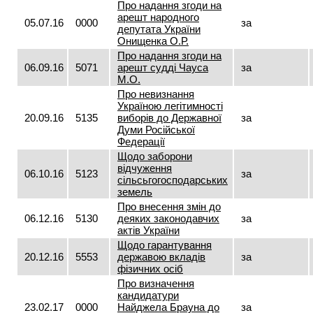
Про надання згоди на
арешт народного
05.07.16
0000
за
депутата України
Онищенка О.Р.
Про надання згоди на
06.09.16
5071
арешт судді Чауса
за
М.О.
Про невизнання
Україною легітимності
20.09.16
5135
виборів до Державної
за
Думи Російської
Федерації
Щодо заборони
відчуження
06.10.16
5123
за
сільсьгогосподарських
земель
Про внесення змін до
06.12.16
5130
деяких законодавчих
за
актів України
Щодо гарантування
20.12.16
5553
державою вкладів
за
фізичних осіб
Про визначення
кандидатури
23.02.17
0000
Найджела Брауна до
за