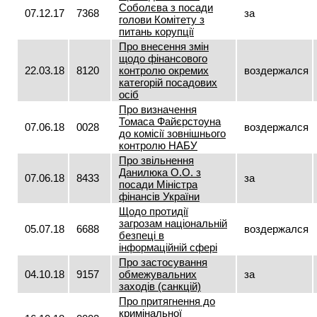
Соболєва з посади
07.12.17
7368
за
голови Комітету з
питань корупції
Про внесення змін
щодо фінансового
22.03.18
8120
контролю окремих
воздержался
категорій посадових
осіб
Про визначення
Томаса Файєрстоуна
07.06.18
0028
воздержался
до комісії зовнішнього
контролю НАБУ
Про звільнення
Данилюка О.О. з
07.06.18
8433
за
посади Міністра
фінансів України
Щодо протидії
загрозам національній
05.07.18
6688
воздержался
безпеці в
інформаційній сфері
Про застосування
04.10.18
9157
обмежувальних
за
заходів (санкцій)
Про притягнення до
кримінальної