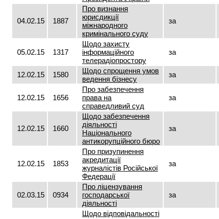
Про визнання
юрисдикції
04.02.15
1887
за
міжнародного
кримінального суду
Щодо захисту
05.02.15
1317
інформаційного
за
телерадіопростору
Щодо спрощення умов
12.02.15
1580
за
ведення бізнесу
Про забезпечення
12.02.15
1656
права на
за
справедливий суд
Щодо забезпечення
діяльності
12.02.15
1660
за
Національного
антикорупційного бюро
Про призупинення
акредитації
12.02.15
1853
за
журналістів Російської
Федерації
Про ліцензування
02.03.15
0934
господарської
за
діяльності
Щодо відповідальності