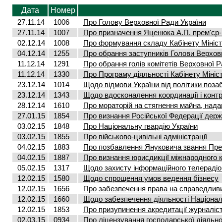
Дата
Номер
27.11.14
1006
Про Голову Верховної Ради України
27.11.14
1007
Про призначення Яценюка А.П. прем'єр-
02.12.14
1008
Про формування складу Кабінету Мініст
04.12.14
1255
Про обрання заступників Голови Верхов
11.12.14
1291
Про обрання голів комітетів Верховної 
11.12.14
1330
Про Програму діяльності Кабінету Мініст
23.12.14
1014
Щодо відмови України від політики поза
23.12.14
1343
Щодо вдосконалення координації і контр
28.12.14
1610
Про мораторій на стягнення майна, надан
27.01.15
1854
Про визнання Російської Федерації дер
03.02.15
1848
Про Національну гвардію України
03.02.15
1855
Про військово-цивільні адміністрації
04.02.15
1883
Про позбавлення Януковича звання Пре
04.02.15
1887
Про визнання юрисдикції міжнародного 
05.02.15
1317
Щодо захисту інформаційного телераді
12.02.15
1580
Щодо спрощення умов ведення бізнесу
12.02.15
1656
Про забезпечення права на справедлив
12.02.15
1660
Щодо забезпечення діяльності Націонал
12.02.15
1853
Про призупинення акредитації журналіст
02.03.15
0934
Про ліцензування господарської діяльно