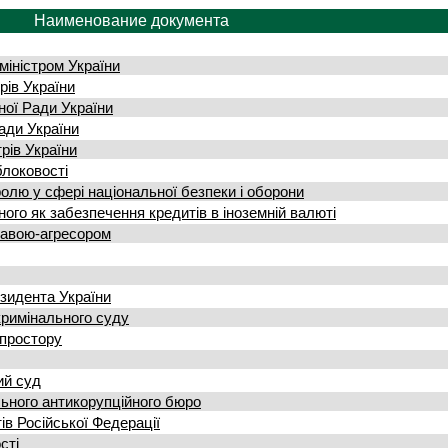
Наименование документа
міністром України
рів України
ної Ради України
Ради України
рів України
блоковості
олю у сфері національної безпеки і оборони
ого як забезпечення кредитів в іноземній валюті
жавою-агресором
зидента України
кримінального суду
опростору
ий суд
ьного антикорупційного бюро
ів Російської Федерації
сті