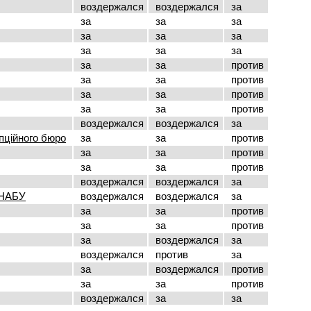
воздержался
воздержался
за
за
за
за
за
за
за
за
за
за
за
за
против
за
за
против
за
за
против
за
за
против
воздержался
воздержался
за
пційного бюро
за
за
против
за
за
против
за
за
против
воздержался
воздержался
за
 НАБУ
воздержался
воздержался
за
за
за
против
за
за
против
за
воздержался
за
воздержался
против
за
за
воздержался
против
за
за
против
воздержался
за
за