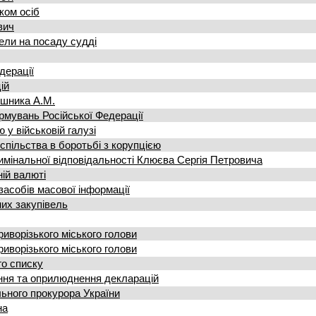
ком осіб
вич
ели на посаду судді
едерації
ій
ошника А.М.
рмувань Російської Федерації
 у військовій галузі
пільства в боротьбі з корупцією
имінальної відповідальності Клюєва Сергія Петровича
ній валюті
засобів масової інформації
них закупівель
иворізького міського голови
иворізького міського голови
го списку
ння та оприлюднення декларацій
льного прокурора України
на