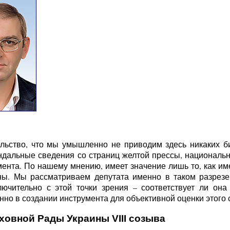
льство, что мы умышленно не приводим здесь никаких б
ндальные сведения со страниц желтой прессы, национальн
ента. По нашему мнению, имеет значение лишь то, как име
ы. Мы рассматриваем депутата именно в таком разрезе 
ючительно с этой точки зрения – соответствует ли она
но в создании инструмента для объективной оценки этого с
ховной Рады Украины VIII созыва