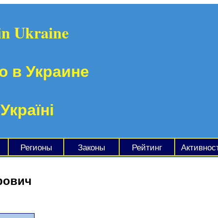
in Ukraine
о в Украине
 Україні
Регионы
Законы
Рейтинг
Активнос
рович