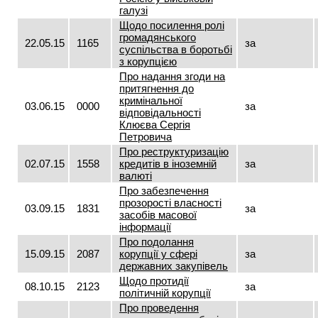
галузі
Щодо посилення ролі
громадянського
22.05.15
1165
за
суспільства в боротьбі
з корупцією
Про надання згоди на
притягнення до
кримінальної
03.06.15
0000
за
відповідальності
Клюєва Сергія
Петровича
Про реструктуризацію
02.07.15
1558
кредитів в іноземній
за
валюті
Про забезпечення
прозорості власності
03.09.15
1831
за
засобів масової
інформації
Про подолання
15.09.15
2087
корупції у сфері
за
державних закупівель
Щодо протидії
08.10.15
2123
за
політичній корупції
Про проведення