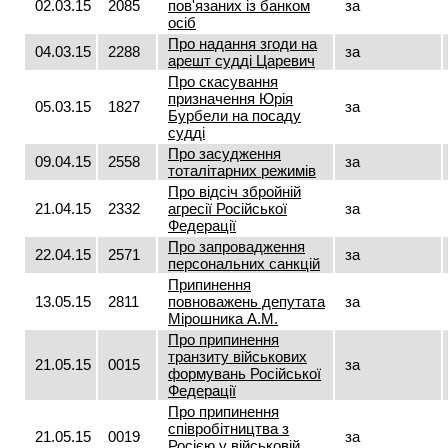
02.03.15
2085
пов'язаних із банком
за
осіб
Про надання згоди на
04.03.15
2288
за
арешт судді Царевич
Про скасування
призначення Юрія
05.03.15
1827
за
Бурбели на посаду
судді
Про засудження
09.04.15
2558
за
тоталітарних режимів
Про відсіч збройній
21.04.15
2332
агресії Російської
за
Федерації
Про запровадження
22.04.15
2571
за
персональних санкцій
Припинення
13.05.15
2811
повноважень депутата
за
Мірошника А.М.
Про припинення
транзиту військових
21.05.15
0015
за
формувань Російської
Федерації
Про припинення
співробітництва з
21.05.15
0019
за
Росією у військовій