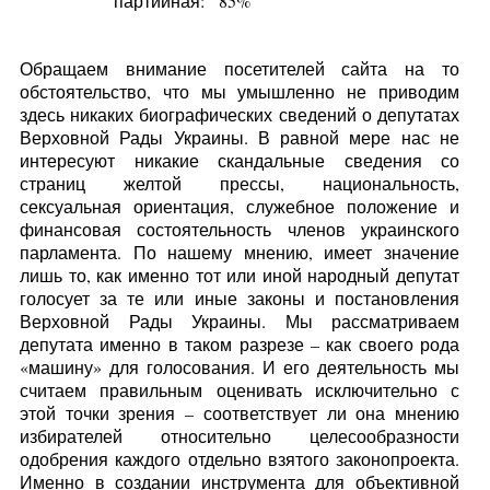
партийная:
85%
Обращаем внимание посетителей сайта на то
обстоятельство, что мы умышленно не приводим
здесь никаких биографических сведений о депутатах
Верховной Рады Украины. В равной мере нас не
интересуют никакие скандальные сведения со
страниц желтой прессы, национальность,
сексуальная ориентация, служебное положение и
финансовая состоятельность членов украинского
парламента. По нашему мнению, имеет значение
лишь то, как именно тот или иной народный депутат
голосует за те или иные законы и постановления
Верховной Рады Украины. Мы рассматриваем
депутата именно в таком разрезе – как своего рода
«машину» для голосования. И его деятельность мы
считаем правильным оценивать исключительно с
этой точки зрения – соответствует ли она мнению
избирателей относительно целесообразности
одобрения каждого отдельно взятого законопроекта.
Именно в создании инструмента для объективной