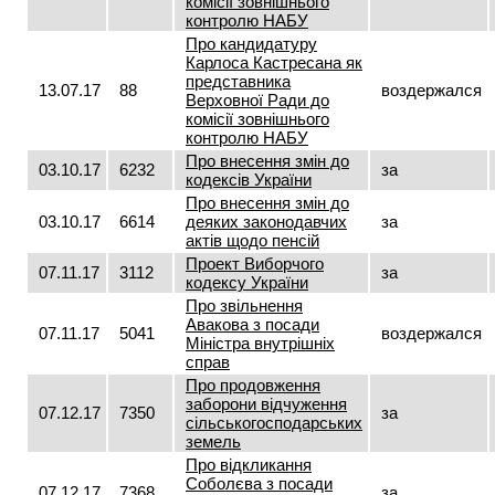
комісії зовнішнього
контролю НАБУ
Про кандидатуру
Карлоса Кастресана як
представника
13.07.17
88
воздержался
Верховної Ради до
комісії зовнішнього
контролю НАБУ
Про внесення змін до
03.10.17
6232
за
кодексів України
Про внесення змін до
03.10.17
6614
деяких законодавчих
за
актів щодо пенсій
Проект Виборчого
07.11.17
3112
за
кодексу України
Про звільнення
Авакова з посади
07.11.17
5041
воздержался
Міністра внутрішніх
справ
Про продовження
заборони відчуження
07.12.17
7350
за
сільськогосподарських
земель
Про відкликання
Соболєва з посади
07.12.17
7368
за