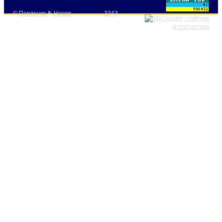
©
Павленко
&
Носов
3343