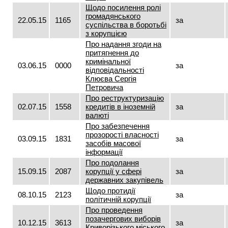
Щодо посилення ролі
громадянського
22.05.15
1165
за
суспільства в боротьбі
з корупцією
Про надання згоди на
притягнення до
кримінальної
03.06.15
0000
за
відповідальності
Клюєва Сергія
Петровича
Про реструктуризацію
02.07.15
1558
кредитів в іноземній
за
валюті
Про забезпечення
прозорості власності
03.09.15
1831
за
засобів масової
інформації
Про подолання
15.09.15
2087
корупції у сфері
за
державних закупівель
Щодо протидії
08.10.15
2123
за
політичній корупції
Про проведення
позачергових виборів
10.12.15
3613
за
Криворізького міського