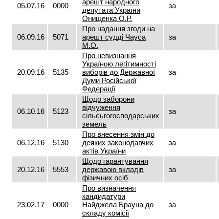
арешт народного
05.07.16
0000
за
депутата України
Онищенка О.Р.
Про надання згоди на
06.09.16
5071
арешт судді Чауса
за
М.О.
Про невизнання
Україною легітимності
20.09.16
5135
виборів до Державної
за
Думи Російської
Федерації
Щодо заборони
відчуження
06.10.16
5123
за
сільсьгогосподарських
земель
Про внесення змін до
06.12.16
5130
деяких законодавчих
за
актів України
Щодо гарантування
20.12.16
5553
державою вкладів
за
фізичних осіб
Про визначення
кандидатури
23.02.17
0000
Найджела Брауна до
за
складу комісії