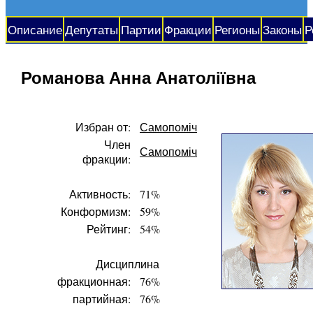
Описание
Депутаты
Партии
Фракции
Регионы
Законы
Р
Романова Анна Анатоліївна
Избран от:
Самопоміч
Член
Самопоміч
фракции:
Активность:
71%
Конформизм:
59%
Рейтинг:
54%
Дисциплина
фракционная:
76%
партийная:
76%