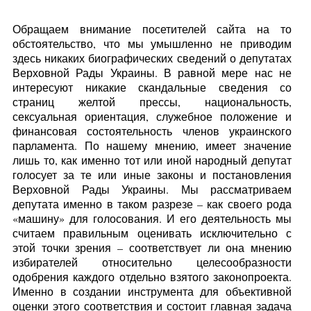
Обращаем внимание посетителей сайта на то
обстоятельство, что мы умышленно не приводим
здесь никаких биографических сведений о депутатах
Верховной Рады Украины. В равной мере нас не
интересуют никакие скандальные сведения со
страниц желтой прессы, национальность,
сексуальная ориентация, служебное положение и
финансовая состоятельность членов украинского
парламента. По нашему мнению, имеет значение
лишь то, как именно тот или иной народный депутат
голосует за те или иные законы и постановления
Верховной Рады Украины. Мы рассматриваем
депутата именно в таком разрезе – как своего рода
«машину» для голосования. И его деятельность мы
считаем правильным оценивать исключительно с
этой точки зрения – соответствует ли она мнению
избирателей относительно целесообразности
одобрения каждого отдельно взятого законопроекта.
Именно в создании инструмента для объективной
оценки этого соответствия и состоит главная задача