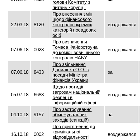
голови Комітету з
питань корупції
Про внесення змін
щодо фінансового
22.03.18
8120
контролю окремих
воздержался
категорій посадових
осіб
Про визначення
Томаса Файєрстоуна
07.06.18
0028
воздержался
до комісії зовнішнього
контролю НАБУ
Про звільнення
Данилюка О.О. з
07.06.18
8433
за
посади Міністра
фінансів України
Щодо протидії
загрозам національній
05.07.18
6688
воздержался
безпеці в
інформаційній сфері
Про застосування
04.10.18
9157
обмежувальних
за
заходів (санкцій)
Про притягнення до
кримінальної
16.10.18
0002
воздержался
відповідальності