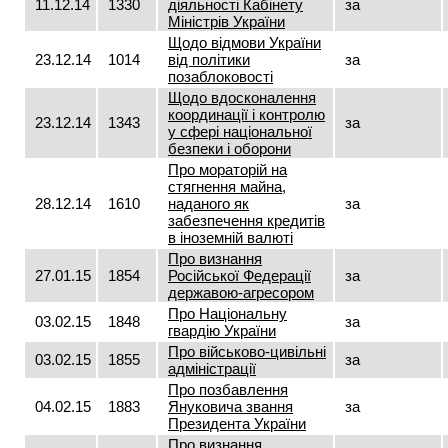
11.12.14
1330
діяльності Кабінету
за
Міністрів України
Щодо відмови України
23.12.14
1014
від політики
за
позаблоковості
Щодо вдосконалення
координації і контролю
23.12.14
1343
за
у сфері національної
безпеки і оборони
Про мораторій на
стягнення майна,
28.12.14
1610
наданого як
за
забезпечення кредитів
в іноземній валюті
Про визнання
27.01.15
1854
Російської Федерації
за
державою-агресором
Про Національну
03.02.15
1848
за
гвардію України
Про військово-цивільні
03.02.15
1855
за
адміністрації
Про позбавлення
04.02.15
1883
Януковича звання
за
Президента України
Про визнання