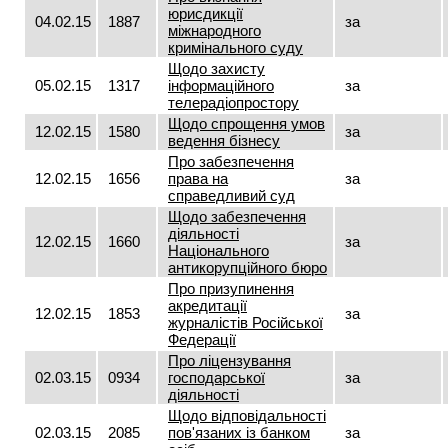
юрисдикції
04.02.15
1887
за
міжнародного
кримінального суду
Щодо захисту
05.02.15
1317
інформаційного
за
телерадіопростору
Щодо спрощення умов
12.02.15
1580
за
ведення бізнесу
Про забезпечення
12.02.15
1656
права на
за
справедливий суд
Щодо забезпечення
діяльності
12.02.15
1660
за
Національного
антикорупційного бюро
Про призупинення
акредитації
12.02.15
1853
за
журналістів Російської
Федерації
Про ліцензування
02.03.15
0934
господарської
за
діяльності
Щодо відповідальності
02.03.15
2085
пов'язаних із банком
за