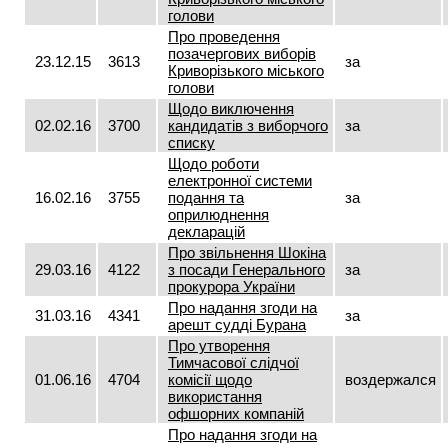
голови
Про проведення
позачергових виборів
23.12.15
3613
за
Криворізького міського
голови
Щодо виключення
02.02.16
3700
кандидатів з виборчого
за
списку
Щодо роботи
електронної системи
16.02.16
3755
подання та
за
оприлюднення
декларацій
Про звільнення Шокіна
29.03.16
4122
з посади Генерального
за
прокурора України
Про надання згоди на
31.03.16
4341
за
арешт судді Бурана
Про утворення
Тимчасової слідчої
01.06.16
4704
комісії щодо
воздержался
використання
офшорних компаній
Про надання згоди на