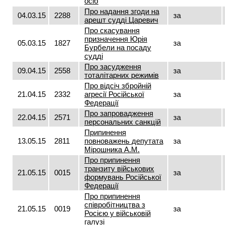
осіб
Про надання згоди на
04.03.15
2288
за
арешт судді Царевич
Про скасування
призначення Юрія
05.03.15
1827
за
Бурбели на посаду
судді
Про засудження
09.04.15
2558
за
тоталітарних режимів
Про відсіч збройній
21.04.15
2332
агресії Російської
за
Федерації
Про запровадження
22.04.15
2571
за
персональних санкцій
Припинення
13.05.15
2811
повноважень депутата
за
Мірошника А.М.
Про припинення
транзиту військових
21.05.15
0015
за
формувань Російської
Федерації
Про припинення
співробітництва з
21.05.15
0019
за
Росією у військовій
галузі