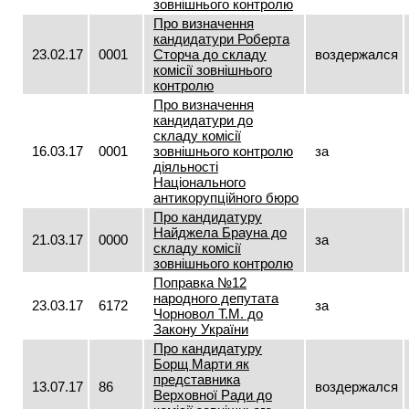
зовнішнього контролю
Про визначення
кандидатури Роберта
23.02.17
0001
Сторча до складу
воздержался
комісії зовнішнього
контролю
Про визначення
кандидатури до
складу комісії
16.03.17
0001
зовнішнього контролю
за
діяльності
Національного
антикорупційного бюро
Про кандидатуру
Найджела Брауна до
21.03.17
0000
за
складу комісії
зовнішнього контролю
Поправка №12
народного депутата
23.03.17
6172
за
Чорновол Т.М. до
Закону України
Про кандидатуру
Борщ Марти як
представника
13.07.17
86
воздержался
Верховної Ради до