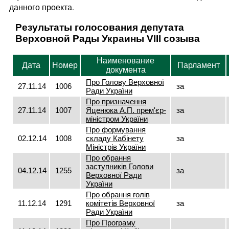
данного проекта.
Результаты голосования депутата
Верховной Рады Украины VIII созыва
Наименование
Дата
Номер
Парламент
документа
Про Голову Верховної
27.11.14
1006
за
Ради України
Про призначення
27.11.14
1007
Яценюка А.П. прем'єр-
за
міністром України
Про формування
02.12.14
1008
складу Кабінету
за
Міністрів України
Про обрання
заступників Голови
04.12.14
1255
за
Верховної Ради
України
Про обрання голів
11.12.14
1291
комітетів Верховної
за
Ради України
Про Програму