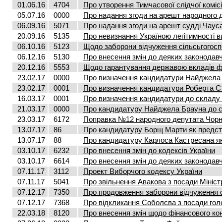
01.06.16
4704
Про утворення Тимчасової слідчої комі
05.07.16
0000
Про надання згоди на арешт народного 
06.09.16
5071
Про надання згоди на арешт судді Чаус
20.09.16
5135
Про невизнання Україною легітимності в
06.10.16
5123
Щодо заборони відчуження сільсьгогос
06.12.16
5130
Про внесення змін до деяких законодавч
20.12.16
5553
Щодо гарантування державою вкладів фі
23.02.17
0000
Про визначення кандидатури Найджела Б
23.02.17
0001
Про визначення кандидатури Роберта Ст
16.03.17
0001
Про визначення кандидатури до складу к
21.03.17
0000
Про кандидатуру Найджела Брауна до ск
23.03.17
6172
Поправка №12 народного депутата Чорно
13.07.17
86
Про кандидатуру Борщ Марти як предста
13.07.17
88
Про кандидатуру Карлоса Кастресана як
03.10.17
6232
Про внесення змін до кодексів України
03.10.17
6614
Про внесення змін до деяких законодавч
07.11.17
3112
Проект Виборчого кодексу України
07.11.17
5041
Про звільнення Авакова з посади Мініст
07.12.17
7350
Про продовження заборони відчуження 
07.12.17
7368
Про відкликання Соболєва з посади голо
22.03.18
8120
Про внесення змін щодо фінансового ко