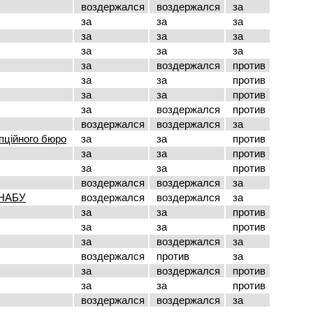
воздержался
воздержался
за
за
за
за
за
за
за
за
за
за
за
воздержался
против
за
за
против
за
за
против
за
воздержался
против
воздержался
воздержался
за
пційного бюро
за
за
против
за
за
против
за
за
против
воздержался
воздержался
за
 НАБУ
воздержался
воздержался
за
за
за
против
за
за
против
за
воздержался
за
воздержался
против
за
за
воздержался
против
за
за
против
воздержался
воздержался
за