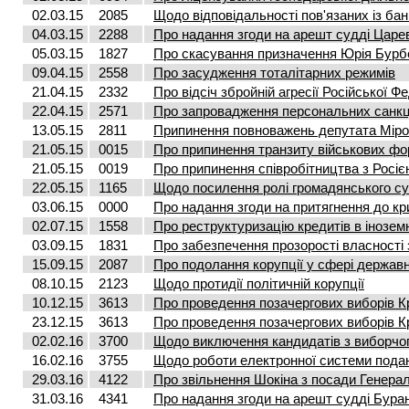
02.03.15
2085
Щодо відповідальності пов'язаних із бан
04.03.15
2288
Про надання згоди на арешт судді Царе
05.03.15
1827
Про скасування призначення Юрія Бурб
09.04.15
2558
Про засудження тоталітарних режимів
21.04.15
2332
Про відсіч збройній агресії Російської Ф
22.04.15
2571
Про запровадження персональних санкц
13.05.15
2811
Припинення повноважень депутата Мір
21.05.15
0015
Про припинення транзиту військових фо
21.05.15
0019
Про припинення співробітництва з Росією
22.05.15
1165
Щодо посилення ролі громадянського сус
03.06.15
0000
Про надання згоди на притягнення до кр
02.07.15
1558
Про реструктуризацію кредитів в інозем
03.09.15
1831
Про забезпечення прозорості власності 
15.09.15
2087
Про подолання корупції у сфері держав
08.10.15
2123
Щодо протидії політичній корупції
10.12.15
3613
Про проведення позачергових виборів Кр
23.12.15
3613
Про проведення позачергових виборів Кр
02.02.16
3700
Щодо виключення кандидатів з виборчо
16.02.16
3755
Щодо роботи електронної системи пода
29.03.16
4122
Про звільнення Шокіна з посади Генера
31.03.16
4341
Про надання згоди на арешт судді Бура