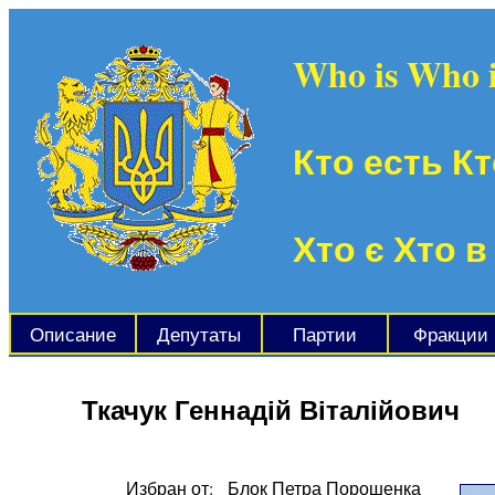
Who is Who 
Кто есть Кт
Хто є Хто в
Описание
Депутаты
Партии
Фракции
Ткачук Геннадій Віталійович
Избран от:
Блок Петра Порошенка