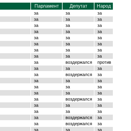
Парламент
Депутат
Народ
за
за
за
за
за
за
за
за
за
за
за
за
за
за
за
за
за
за
за
за
за
за
за
за
за
воздержался
против
за
за
за
за
воздержался
за
за
за
за
за
за
за
за
за
за
за
воздержался
за
за
за
за
за
за
за
за
воздержался
за
за
воздержался
за
за
за
за