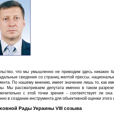
льство, что мы умышленно не приводим здесь никаких б
ндальные сведения со страниц желтой прессы, национальн
ента. По нашему мнению, имеет значение лишь то, как име
ы. Мы рассматриваем депутата именно в таком разрезе 
ючительно с этой точки зрения – соответствует ли она
но в создании инструмента для объективной оценки этого с
ховной Рады Украины VIII созыва