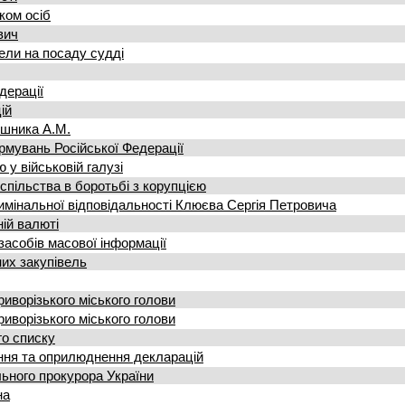
ком осіб
вич
ели на посаду судді
едерації
ій
ошника А.М.
рмувань Російської Федерації
 у військовій галузі
пільства в боротьбі з корупцією
имінальної відповідальності Клюєва Сергія Петровича
ній валюті
засобів масової інформації
них закупівель
иворізького міського голови
иворізького міського голови
го списку
ння та оприлюднення декларацій
льного прокурора України
на