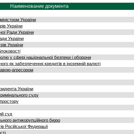
Наименование документа
міністром України
рів України
ної Ради України
Ради України
рів України
блоковості
олю у сфері національної безпеки і оборони
ого як забезпечення кредитів в іноземній валюті
жавою-агресором
зидента України
кримінального суду
опростору
ий суд
ьного антикорупційного бюро
ів Російської Федерації
сті