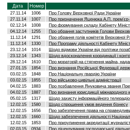
Дата
Номер
27.11.14
1006
Про Голову Верховної Ради України
27.11.14
1007
Про призначення Яценюка А.П. прем'єр-
02.12.14
1008
Про формування складу Кабінету Мініст
04.12.14
1255
Про обрання заступників Голови Верхов
11.12.14
1291
Про обрання голів комітетів Верховної 
11.12.14
1330
Про Програму діяльності Кабінету Мініст
23.12.14
1014
Щодо відмови України від політики поза
23.12.14
1343
Щодо вдосконалення координації і контр
28.12.14
1610
Про мораторій на стягнення майна, надан
27.01.15
1854
Про визнання Російської Федерації дер
03.02.15
1848
Про Національну гвардію України
03.02.15
1855
Про військово-цивільні адміністрації
04.02.15
1883
Про позбавлення Януковича звання Пре
04.02.15
1887
Про визнання юрисдикції міжнародного 
05.02.15
1317
Щодо захисту інформаційного телераді
12.02.15
1580
Щодо спрощення умов ведення бізнесу
12.02.15
1656
Про забезпечення права на справедлив
12.02.15
1660
Щодо забезпечення діяльності Націонал
12.02.15
1853
Про призупинення акредитації журналіст
02.03.15
0934
Про ліцензування господарської діяльно