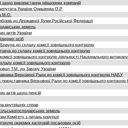
сії щодо використання офшорних компаній
депутата України Онищенка О.Р.
а М.О.
иборів до Державної Думи Російської Федерації
подарських земель
их актів України
зичних осіб
рауна до складу комісії зовнішнього контролю
орча до складу комісії зовнішнього контролю
омісії зовнішнього контролю діяльності Національного антикору
ладу комісії зовнішнього контролю
вол Т.М. до Закону України
вника Верховної Ради до комісії зовнішнього контролю НАБУ
 представника Верховної Ради до комісії зовнішнього контролю
их актів щодо пенсій
ра внутрішніх справ
сільськогосподарських земель
ви Комітету з питань корупції
нтролю окремих категорій посадових осіб