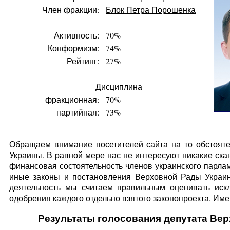
Член фракции:
Блок Петра Порошенка
Активность:
70%
Конформизм:
74%
Рейтинг:
27%
Дисциплина
фракционная:
70%
партийная:
73%
Обращаем внимание посетителей сайта на то обстояте
Украины. В равной мере нас не интересуют никакие ска
финансовая состоятельность членов украинского парлам
иные законы и постановления Верховной Рады Украин
деятельность мы считаем правильным оценивать искл
одобрения каждого отдельно взятого законопроекта. Имен
Результаты голосования депутата Вер