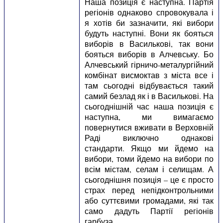
Наша позиція є наступна. Партія
регіонів однаково спровокувала і
я хотів би зазначити, які вибори
будуть наступні. Вони як бояться
виборів в Василькові, так вони
бояться виборів в Алчевську. Бо
Алчевський гірничо-металургійний
комбінат висмоктав з міста все і
там сьогодні відбувається такий
самий безлад як і в Василькові. На
сьогоднішній час наша позиція є
наступна, ми вимагаємо
повернутися вживати в Верховній
Раді виключно однакові
стандарти. Якщо ми йдемо на
вибори, томи йдемо на вибори по
всім містам, селам і селищам. А
сьогоднішня позиція – це є просто
страх перед непідконтрольними
або суттєвими громадами, які так
само дадуть Партії регіонів
гарбуза.