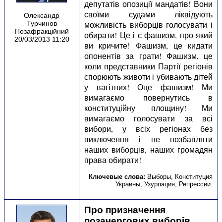
депутатів опозиції мандатів! Вони
своїми судами ліквідують
Олександр
Турчинов
можливість виборців голосувати і
Позафракційний
обирати! Це і є фашизм, про який
20/03/2013 11:20
ви кричите! Фашизм, це кидати
опонентів за грати! Фашизм, це
коли представники Партії регіонів
спорюють животи і убивають дітей
у вагітних! Оце фашизм! Ми
вимагаємо повернутись в
конституційну площину! Ми
вимагаємо голосувати за всі
вибори, у всіх регіонах без
виключення і не позбавляти
наших виборців, наших громадян
права обирати!
Ключевые слова:
Выборы
,
Конституция
Украины
,
Узурпация
,
Репрессии
.
Про призначення
позачергових виборів