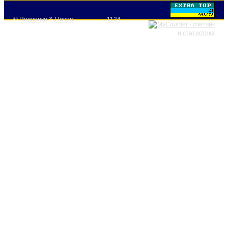
©
Павленко
&
Носов
1134