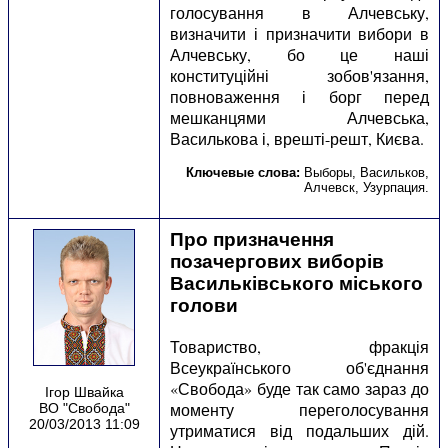
голосування в Алчевську,
визначити і призначити вибори в
Алчевську, бо це наші
конституційні зобов'язання,
повноваження і борг перед
мешканцями Алчевська,
Василькова і, врешті-решт, Києва.
Ключевые слова:
Выборы
,
Васильков
,
Алчевск
,
Узурпация
.
Про призначення
позачергових виборів
Васильківського міського
голови
Товариство, фракція
Всеукраїнського об'єднання
«Свобода» буде так само зараз до
Ігор Швайка
моменту переголосування
ВО "Свобода"
20/03/2013 11:09
утриматися від подальших дій.