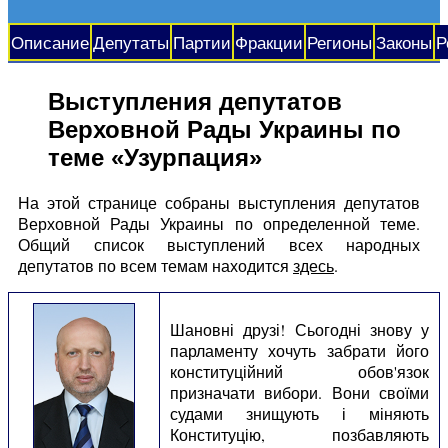
Описание
Депутаты
Партии
Фракции
Регионы
Законы
Р
Выступления депутатов
Верховной Рады Украины по
теме «Узурпация»
На этой странице собраны выступления депутатов
Верховной Рады Украины по определенной теме.
Общий список выступлений всех народных
депутатов по всем темам находится
здесь
.
Шановні друзі! Сьогодні знову у
парламенту хочуть забрати його
конституційний обов'язок
призначати вибори. Вони своїми
судами знищують і міняють
Конституцію, позбавляють