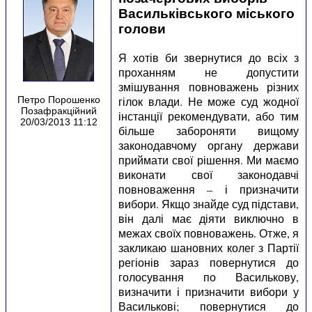
Васильківського міського
голови
Я хотів би звернутися до всіх з
проханням не допустити
змішування повноважень різних
гілок влади. Не може суд жодної
Петро Порошенко
Позафракційний
інстанції рекомендувати, або тим
20/03/2013 11:12
більше забороняти вищому
законодавчому органу держави
приймати свої рішення. Ми маємо
виконати свої законодавчі
повноваження – і призначити
вибори. Якщо знайде суд підстави,
він далі має діяти виключно в
межах своїх повноважень. Отже, я
закликаю шановних колег з Партії
регіонів зараз повернутися до
голосування по Василькову,
визначити і призначити вибори у
Василькові; повернутися до