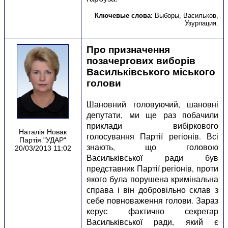
Ключевые слова:
Выборы
,
Васильков
,
Узурпация
.
Про призначення
позачергових виборів
Васильківського міського
голови
Шановний головуючий, шановні
депутати, ми ще раз побачили
приклади вибіркового
Наталія Новак
голосування Партії регіонів. Всі
Партія "УДАР"
знають, що головою
20/03/2013 11:02
Васильківської ради був
представник Партії регіонів, проти
якого була порушена кримінальна
справа і він добровільно склав з
себе повноваження голови. Зараз
керує фактично секретар
Васильківської ради, який є