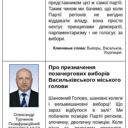
представником цієї ж самої партії.
Таким чином ми бачимо, що коли
Партії регіонів не вигідно
віддавати владу, вона просто
нехтує принципами демократії,
парламентаризму і не голосує за
вибори.
Ключевые слова:
Выборы
,
Васильков
,
Узурпация
.
Про призначення
позачергових виборів
Васильківського міського
голови
Шановний Голово, шановні колеги
і вельмишановні виборці! Що
зараз відбулося в залі? Ми
Олександр
побачили позицію Партії регіонів,
Турчинов
злочинну, дволичну позицію. Коли
Позафракційний
вони за дозволом проводять