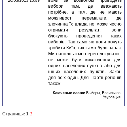
20/03/2013 10:59
вибори там, де вважають
потрібне, а там, де не мають
можливості перемагати, де
злочинна їх влада не може чесно
отримати результат, вони
блокують проведення таких
виборів. Так само як вони хочуть
зробити Київ, так само було зараз.
Ми наполягаємо переголосувати і
не може бути виключення для
одних населених пунктів або для
інших населених пунктів. Закон
для всіх один. Для Партії регіонів
також.
Ключевые слова:
Выборы
,
Васильков
,
Узурпация
.
Страницы:
2
1