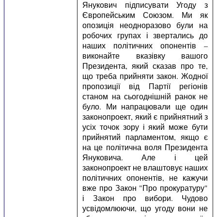
Янукович підписувати Угоду з
Європейським Союзом. Ми як
опозиція неодноразово були на
робочих групах і звертались до
наших політичних опонентів –
виконайте вказівку вашого
Президента, який сказав про те,
що треба прийняти закон. Жодної
пропозиції від Партії регіонів
станом на сьогоднішній ранок не
було. Ми напрацювали ще один
законопроект, який є прийнятний з
усіх точок зору і який може бути
прийнятий парламентом, якщо є
на це політична воля Президента
Януковича. Але і цей
законопроект не влаштовує наших
політичних опонентів, не кажучи
вже про Закон "Про прокуратуру"
і Закон про вибори. Чудово
усвідомлюючи, що угоду вони не