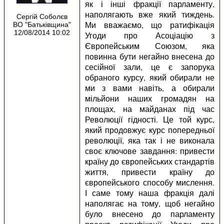
як і інші фракції парламенту,
наполягають вже який тиждень.
Сергій Соболєв
Ми вважаємо, що ратифікація
ВО "Батьківщина"
12/08/2014 10:02
Угоди про Асоціацію з
Європейським Союзом, яка
повинна бути негайно внесена до
сесійної зали, це є запорука
обраного курсу, який обирали не
ми з вами навіть, а обирали
мільйони наших громадян на
площах, на майданах під час
Революції гідності. Це той курс,
який продовжує курс попередньої
революції, яка так і не виконала
своє ключове завдання: привести
країну до європейських стандартів
життя, привести країну до
європейського способу мислення.
І саме тому наша фракція далі
наполягає на тому, щоб негайно
було внесено до парламенту