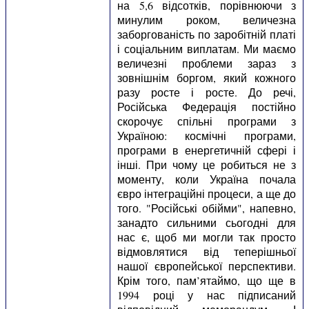
на 5,6 відсотків, порівнюючи з
минулим роком, величезна
заборгованість по заробітній платі
і соціальним виплатам. Ми маємо
величезні проблеми зараз з
зовнішнім боргом, який кожного
разу росте і росте. До речі,
Російська Федерація постійно
скорочує спільні програми з
Україною: космічні програми,
програми в енергетичній сфері і
інші. При чому це робиться не з
моменту, коли Україна почала
євро інтеграційні процеси, а ще до
того. "Російські обійми", напевно,
занадто сильними сьогодні для
нас є, щоб ми могли так просто
відмовлятися від теперішньої
нашої європейської перспективи.
Крім того, пам’ятаймо, що ще в
1994 році у нас підписаний