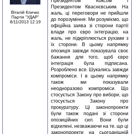
Президентом Коксом і
Президентом Кваснєвським. На
жаль, ці переговори не прийшли
Віталій Кличко
Партія "УДАР"
до порозуміння. Ми розуміємо, що
8/11/2013 12:19
офіційна заява зі сторони партії
влади про євро інтеграцію, на
жаль, не підкріплюється рухами з
їх сторони. В цьому напрямку
опозиція завжди показувала своє
бажання для того, щоб євро
інтеграція була підписана.
Розроблено все. Шукались завжди
компроміси. І в цьому напрямку
також ми показували
неодноразово компроміси. Що
стосується Закону про вибори, що
стосується Закону про
прокуратуру. Ці законопроекти
були також подані зі сторони
опозиційних сил. Вони були
відхилені, незважаючи на те, що ці
законопроекти на сьогоднішній