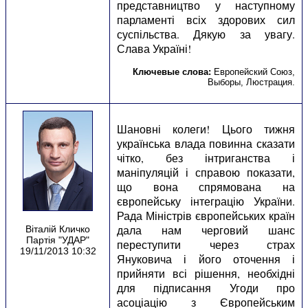
представництво у наступному
парламенті всіх здорових сил
суспільства. Дякую за увагу.
Слава Україні!
Ключевые слова:
Европейский Союз
,
Выборы
,
Люстрация
.
Шановні колеги! Цього тижня
українська влада повинна сказати
чітко, без інтриганства і
маніпуляцій і справою показати,
що вона спрямована на
європейську інтеграцію України.
Рада Міністрів європейських країн
дала нам черговий шанс
Віталій Кличко
Партія "УДАР"
переступити через страх
19/11/2013 10:32
Януковича і його оточення і
прийняти всі рішення, необхідні
для підписання Угоди про
асоціацію з Європейським