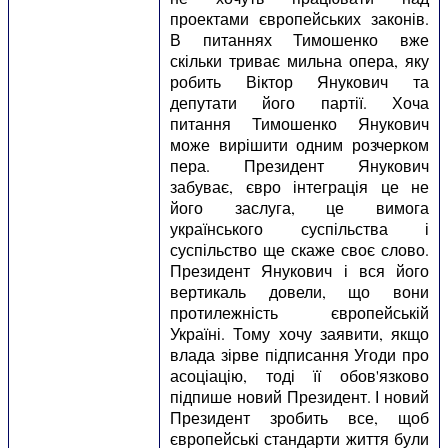
проектами європейських законів.
В питаннях Тимошенко вже
скільки триває мильна опера, яку
робить Віктор Янукович та
депутати його партії. Хоча
питання Тимошенко Янукович
може вирішити одним розчерком
пера. Президент Янукович
забуває, євро інтеграція це не
його заслуга, це вимога
українського суспільства і
суспільство ще скаже своє слово.
Президент Янукович і вся його
вертикаль довели, що вони
протилежність європейській
Україні. Тому хочу заявити, якщо
влада зірве підписання Угоди про
асоціацію, тоді її обов'язково
підпише новий Президент. І новий
Президент зробить все, щоб
європейські стандарти життя були