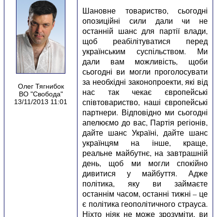
Шановне товариство, сьогодні
опозиційні сили дали чи не
останній шанс для партії влади,
щоб реабілітуватися перед
українським суспільством. Ми
дали вам можливість, щоби
сьогодні ви могли проголосувати
за необхідні законопроекти, які від
Олег Тягнибок
нас так чекає європейські
ВО "Свобода"
співтовариство, наші європейські
13/11/2013 11:01
партнери. Відповідно ми сьогодні
апелюємо до вас, Партія регіонів,
дайте шанс Україні, дайте шанс
українцям на інше, краще,
реальне майбутнє, на завтрашній
день, щоб ми могли спокійно
дивитися у майбуття. Адже
політика, яку ви займаєте
останнім часом, останні тижні – це
є політика геополітичного страуса.
Ніхто ніяк не може зрозуміти, ви