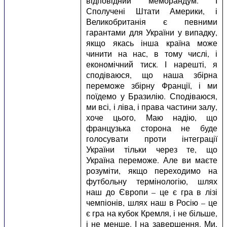
відповідний меморандум. І
Сполучені Штати Америки, і
Великобританія є певними
гарантами для України у випадку,
якщо якась інша країна може
чинити на нас, в тому числі, і
економічний тиск. І нарешті, я
сподіваюся, що наша збірна
переможе збірну Франції, і ми
поїдемо у Бразилію. Сподіваюся,
ми всі, і ліва, і права частини залу,
хоче цього, Маю надію, що
французька сторона не буде
голосувати проти інтеграції
України тільки через те, що
Україна переможе. Але ви маєте
розуміти, якщо переходимо на
футбольну термінологію, шлях
наш до Європи – це є гра в лізі
чемпіонів, шлях наш в Росію – це
є гра на кубок Кремля, і не більше,
і не менше. І на завершення. Ми,