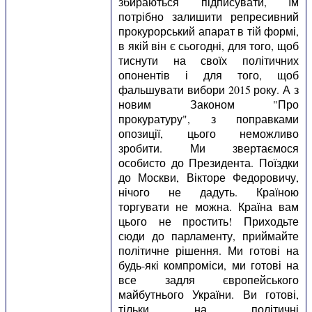
збираються підписувати, їм
потрібно залишити репресивний
прокурорський апарат в тій формі,
в якій він є сьогодні, для того, щоб
тиснути на своїх політичних
опонентів і для того, щоб
фальшувати вибори 2015 року. А з
новим Законом "Про
прокуратуру", з поправками
опозиції, цього неможливо
зробити. Ми звертаємося
особисто до Президента. Поїздки
до Москви, Вікторе Федоровичу,
нічого не дадуть. Країною
торгувати не можна. Країна вам
цього не простить! Приходьте
сюди до парламенту, приймайте
політичне рішення. Ми готові на
будь-які компроміси, ми готові на
все задля європейського
майбутнього України. Ви готові,
тільки на політичні