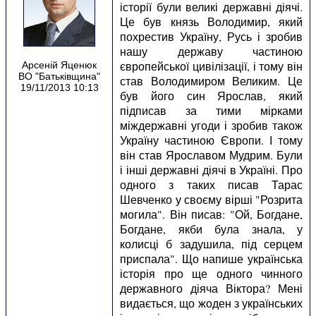
історії були великі державні діячі.
Це був князь Володимир, який
похрестив Україну, Русь і зробив
нашу державу частиною
європейської цивілізації, і тому він
Арсеній Яценюк
ВО "Батьківщина"
став Володимиром Великим. Це
19/11/2013 10:13
був його син Ярослав, який
підписав за тими мірками
міждержавні угоди і зробив також
Україну частиною Європи. І тому
він став Ярославом Мудрим. Були
і інші державні діячі в Україні. Про
одного з таких писав Тарас
Шевченко у своєму вірші "Розрита
могила". Він писав: "Ой, Богдане,
Богдане, якби була знала, у
колисці б задушила, під серцем
приспала". Що напише українська
історія про ще одного чинного
державного діяча Віктора? Мені
видається, що жоден з українських