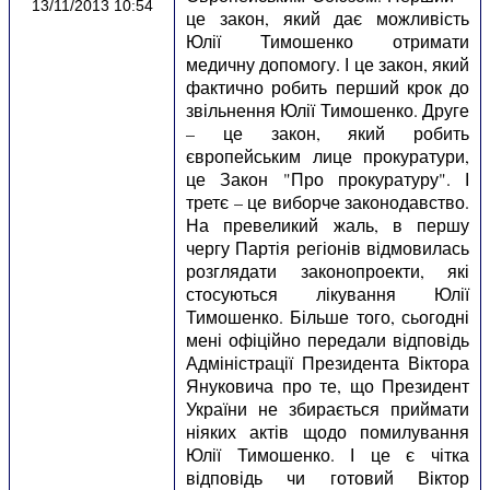
13/11/2013 10:54
це закон, який дає можливість
Юлії Тимошенко отримати
медичну допомогу. І це закон, який
фактично робить перший крок до
звільнення Юлії Тимошенко. Друге
– це закон, який робить
європейським лице прокуратури,
це Закон "Про прокуратуру". І
третє – це виборче законодавство.
На превеликий жаль, в першу
чергу Партія регіонів відмовилась
розглядати законопроекти, які
стосуються лікування Юлії
Тимошенко. Більше того, сьогодні
мені офіційно передали відповідь
Адміністрації Президента Віктора
Януковича про те, що Президент
України не збирається приймати
ніяких актів щодо помилування
Юлії Тимошенко. І це є чітка
відповідь чи готовий Віктор