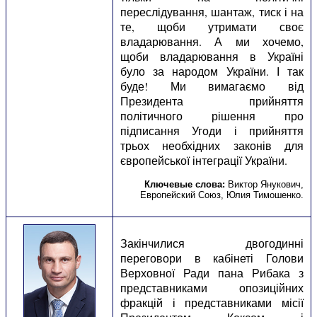
переслідування, шантаж, тиск і на
те, щоби утримати своє
владарювання. А ми хочемо,
щоби владарювання в Україні
було за народом України. І так
буде! Ми вимагаємо від
Президента прийняття
політичного рішення про
підписання Угоди і прийняття
трьох необхідних законів для
європейської інтеграції України.
Ключевые слова:
Виктор Янукович
,
Европейский Союз
,
Юлия Тимошенко
.
Закінчилися двогодинні
переговори в кабінеті Голови
Верховної Ради пана Рибака з
представниками опозиційних
фракцій і представниками місії