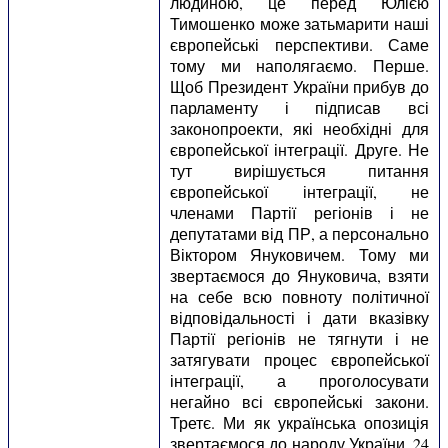
людиною, це перед Юлією
Тимошенко може затьмарити наші
європейські перспективи. Саме
тому ми наполягаємо. Перше.
Щоб Президент України прибув до
парламенту і підписав всі
законопроекти, які необхідні для
європейської інтеграції. Друге. Не
тут вирішується питання
європейської інтеграції, не
членами Партії регіонів і не
депутатами від ПР, а персонально
Віктором Януковичем. Тому ми
звертаємося до Януковича, взяти
на себе всю повноту політичної
відповідальності і дати вказівку
Партії регіонів не тягнути і не
затягувати процес європейської
інтеграції, а проголосувати
негайно всі європейські закони.
Третє. Ми як українська опозиція
звертаємося до народу України. 24