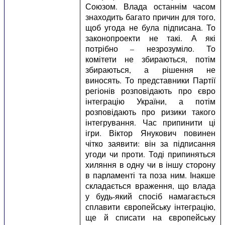
Союзом. Влада останнім часом
знаходить багато причин для того,
щоб угода не була підписана. То
законопроекти не такі. А які
потрібно – незрозуміло. То
комітети не збираються, потім
збираються, а рішення не
виносять. То представники Партії
регіонів розповідають про євро
інтеграцію України, а потім
розповідають про ризики такого
інтегрування. Час припинити ці
ігри. Віктор Янукович повинен
чітко заявити: він за підписання
угоди чи проти. Тоді припиняться
хиляння в одну чи в іншу сторону
в парламенті та поза ним. Інакше
складається враження, що влада
у будь-який спосіб намагається
сплавити європейську інтеграцію,
ще й списати на європейську