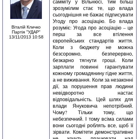
самміту у Вільнюсі, тим більш
зрозумілим стає те, що влада
сьогоднішня не бажає підписувати
Угоду про асоціацію. Бо влада
розуміє: Угода про асоціацію – це
Віталій Кличко
Партія "УДАР"
перш за все втілення
13/11/2013 10:58
європейських стандартів життя.
Коли з бюджету не можна
безсоромно, безперервно,
безкарно тягнути гроші. Коли
зарплати повинні гарантувати
кожному громадянину гідне життя,
а не виживання. Коли за незаконні
дії, за порушення прав людини
невідворотно настає
відповідальність. Цей шлях для
влади Януковича непотрібний.
Чому? Тільки тому, що
небезпечний. І тому всіма силами
вони сьогодні роблять все, щоб її
зірвати. Комітети демонстративно
не хочуть працювати над