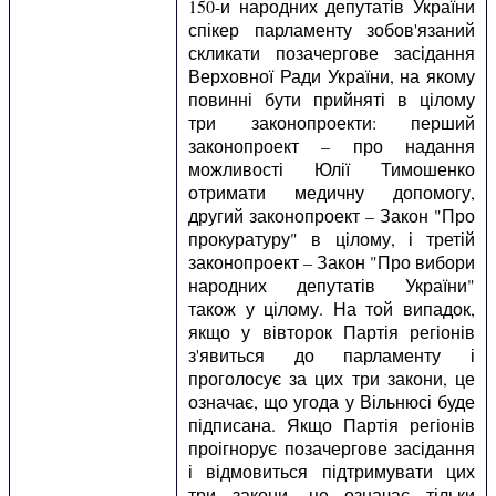
150-и народних депутатів України
спікер парламенту зобов'язаний
скликати позачергове засідання
Верховної Ради України, на якому
повинні бути прийняті в цілому
три законопроекти: перший
законопроект – про надання
можливості Юлії Тимошенко
отримати медичну допомогу,
другий законопроект – Закон "Про
прокуратуру" в цілому, і третій
законопроект – Закон "Про вибори
народних депутатів України"
також у цілому. На той випадок,
якщо у вівторок Партія регіонів
з'явиться до парламенту і
проголосує за цих три закони, це
означає, що угода у Вільнюсі буде
підписана. Якщо Партія регіонів
проігнорує позачергове засідання
і відмовиться підтримувати цих
три закони, це означає тільки