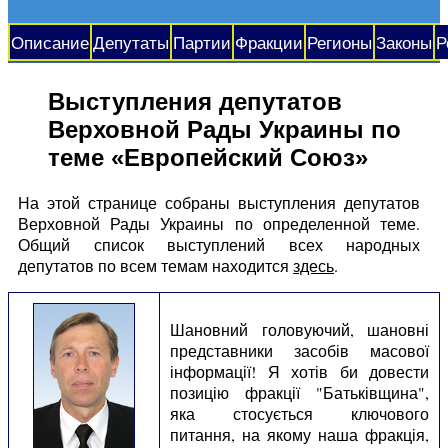
Описание
Депутаты
Партии
Фракции
Регионы
Законы
Р
Выступления депутатов
Верховной Рады Украины по
теме «Европейский Союз»
На этой странице собраны выступления депутатов
Верховной Рады Украины по определенной теме.
Общий список выступлений всех народных
депутатов по всем темам находится
здесь
.
Шановний головуючий, шановні
представники засобів масової
інформації! Я хотів би довести
позицію фракції "Батьківщина",
яка стосується ключового
питання, на якому наша фракція,