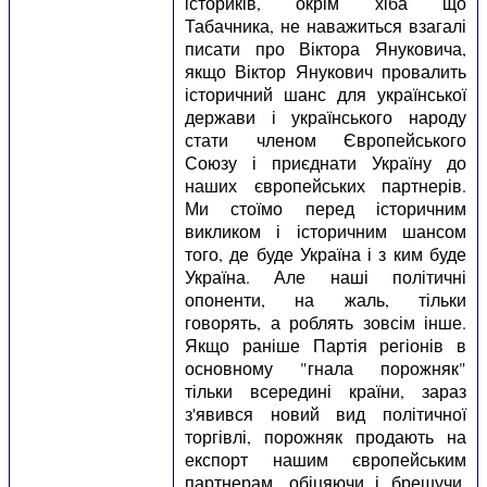
істориків, окрім хіба що
Табачника, не наважиться взагалі
писати про Віктора Януковича,
якщо Віктор Янукович провалить
історичний шанс для української
держави і українського народу
стати членом Європейського
Союзу і приєднати Україну до
наших європейських партнерів.
Ми стоїмо перед історичним
викликом і історичним шансом
того, де буде Україна і з ким буде
Україна. Але наші політичні
опоненти, на жаль, тільки
говорять, а роблять зовсім інше.
Якщо раніше Партія регіонів в
основному "гнала порожняк"
тільки всередині країни, зараз
з'явився новий вид політичної
торгівлі, порожняк продають на
експорт нашим європейським
партнерам, обіцяючи і брешучи,