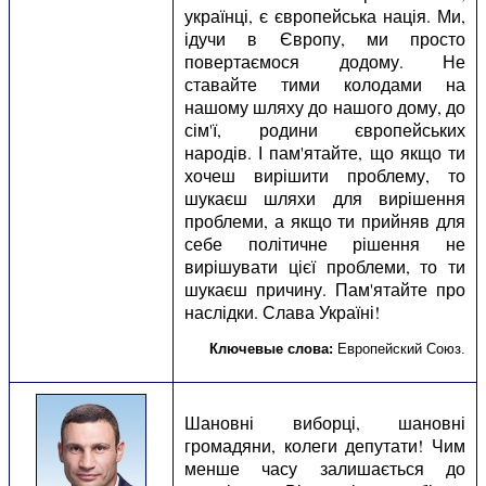
українці, є європейська нація. Ми,
ідучи в Європу, ми просто
повертаємося додому. Не
ставайте тими колодами на
нашому шляху до нашого дому, до
сім'ї, родини європейських
народів. І пам'ятайте, що якщо ти
хочеш вирішити проблему, то
шукаєш шляхи для вирішення
проблеми, а якщо ти прийняв для
себе політичне рішення не
вирішувати цієї проблеми, то ти
шукаєш причину. Пам'ятайте про
наслідки. Слава Україні!
Ключевые слова:
Европейский Союз
.
Шановні виборці, шановні
громадяни, колеги депутати! Чим
менше часу залишається до