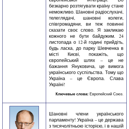
безкарно розтягувати країну стане
неможливо. Шановні радіослухачі,
телеглядачі, шановні колеги,
співгромадяни, ви теж повинні
сказати своє слово. Я закликаю
кожного не бути байдужим. 24
листопада о 12-й годині прийдіть,
будь ласка, до парку Шевченка в
місті Києві, покажіть, що
європейський шлях – це не
бажання Януковича, це вимога
українського суспільства. Тому що
Україна – це Європа. Слава
Україні!
Ключевые слова:
Европейский Союз
.
Шановні члени українського
парламенту! Україна – це держава
з тисячолітньою історією, і в нашій