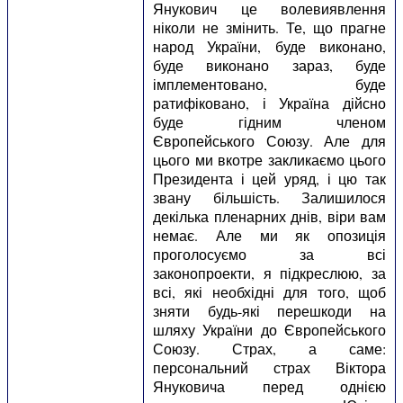
Янукович це волевиявлення
ніколи не змінить. Те, що прагне
народ України, буде виконано,
буде виконано зараз, буде
імплементовано, буде
ратифіковано, і Україна дійсно
буде гідним членом
Європейського Союзу. Але для
цього ми вкотре закликаємо цього
Президента і цей уряд, і цю так
звану більшість. Залишилося
декілька пленарних днів, віри вам
немає. Але ми як опозиція
проголосуємо за всі
законопроекти, я підкреслюю, за
всі, які необхідні для того, щоб
зняти будь-які перешкоди на
шляху України до Європейського
Союзу. Страх, а саме:
персональний страх Віктора
Януковича перед однією