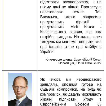
підготовки законопроекту, і на
цьому далі не пішло. Прогресу в
переговорах немає. Пан
Васильєв, якого запросили
представники фракції і
представники місії Кокса -
Кваснєвського, заявив, що нам
потрібен тиждень. На жаль, через
тиждень ми можемо говорити вже
про історію, а не про майбутнє
України.
Ключевые слова:
Европейский Союз
,
Оппозиция
,
Юлия Тимошенко
.
Як вчора ми неодноразово
заявляли, опозиція готова на
будь-які компроміси, на будь-які
компроміси, які дадуть можливість
Україні підписати Угоду з
Європейським Союзом 28