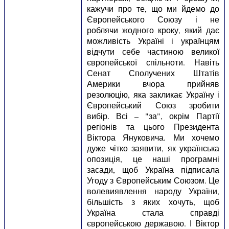
кажучи про те, що ми йдемо до
Європейського Союзу і не
роблячи жодного кроку, який дає
можливість Україні і українцям
відчути себе частиною великої
європейської спільноти. Навіть
Сенат Сполучених Штатів
Америки вчора прийняв
резолюцію, яка закликає Україну і
Європейський Союз зробити
вибір. Всі – "за", окрім Партії
регіонів та цього Президента
Віктора Януковича. Ми хочемо
дуже чітко заявити, як українська
опозиція, це наші програмні
засади, щоб Україна підписала
Угоду з Європейським Союзом. Це
волевиявлення народу України,
більшість з яких хочуть, щоб
Україна стала справді
європейською державою. І Віктор