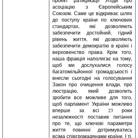
проект ратифікації Угоди про
асоціацію з Європейським
Союзом. Саме це відкриває шлях
до поступу країни по ключових
стандартах, які дозволяють
забезпечити достойний, гідний
рівень життя, які дозволяють
забезпечити демократію в країні і
верховенство права. Крім того,
наша фракція наполягає на тому,
щоб ми дослухалися голосу
багатомільйонної громадськості і
внесли сьогодні на голосування
Закон про очищення влади, про
люстрацію, який дозволить
зробити все можливе для того,
щоб парламент України можливо
вперше за всі 23 роки
незалежності поставив питання
про те, що ключові параметри
життя повинні дотримуватись
всіма співгромадянами країни. І ті,