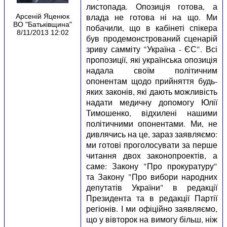
листопада. Опозиція готова, а
влада не готова ні на що. Ми
Арсеній Яценюк
ВО "Батьківщина"
побачили, що в кабінеті спікера
8/11/2013 12:02
був продемонстрований сценарій
зриву самміту "Україна - ЄС". Всі
пропозиції, які українська опозиція
надала своїм політичним
опонентам щодо прийняття будь-
яких законів, які дають можливість
надати медичну допомогу Юлії
Тимошенко, відхилені нашими
політичними опонентами. Ми, не
дивлячись на це, зараз заявляємо:
ми готові проголосувати за перше
читання двох законопроектів, а
саме: Закону "Про прокуратуру"
та Закону "Про вибори народних
депутатів України" в редакції
Президента та в редакції Партії
регіонів. І ми офіційно заявляємо,
що у вівторок на вимогу більш, ніж