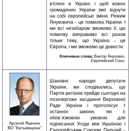
втілені в Україні, і щоб кожен
громадянин України зміг відчути
на собі європейські зміни. Режим
Януковича – це помилка України. І
ми всі незабаром зможемо її, цю
помилку виправимо всі разом
тільки тому, що Україна – це
Європа, і ми зможемо це довести.
Ключевые слова:
Виктор Янукович
,
Европейский Союз
.
Шановні народні депутати
України, ми сподівались, що
Партія регіонів прийде сьогодні на
позачергове засідання Верховної
Ради України і проголосує 3
останніх закони, які є
обов’язковою умовою для
підписання Угоди між Україною і
Арсеній Яценюк
ВО "Батьківщина"
Європейським Союзом. Перший –