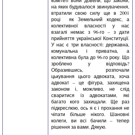
комітеті вони довели, що закони,
на яких будувалося звинувачення,
втратили свою силу ще в 2001
році як Земельний кодекс, а
колективної власності у нас
взагалі немає з 96-го – з дати
прийняття української Конституції.
У нас є три власності: державна,
комунальна і приватна, а
колективна була до 96-го року. Що
зроблено у відповідь?
Образившись, розпочали
цькування цього адвоката, хоча
адвокат – це фігура, захищена
законом і, можливо, не слід
сваритися із адвокатами, які
багато кого захищали. Ще раз
підкреслюю, ось я є і прохання не
чіпати більше нікого. Шановні
колеги, ви всі бачили – тепер
рішення за вами. Дякую.