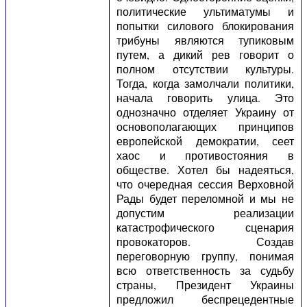
политические ультиматумы и
попытки силового блокирования
трибуны являются тупиковым
путем, а дикий рев говорит о
полном отсутствии культуры.
Тогда, когда замолчали политики,
начала говорить улица. Это
однозначно отделяет Украину от
основополагающих принципов
европейской демократии, сеет
хаос и противостояния в
обществе. Хотел бы надеяться,
что очередная сессия Верховной
Рады будет переломной и мы не
допустим реализации
катастрофического сценария
провокаторов. Создав
переговорную группу, понимая
всю ответственность за судьбу
страны, Президент Украины
предложил беспрецедентные