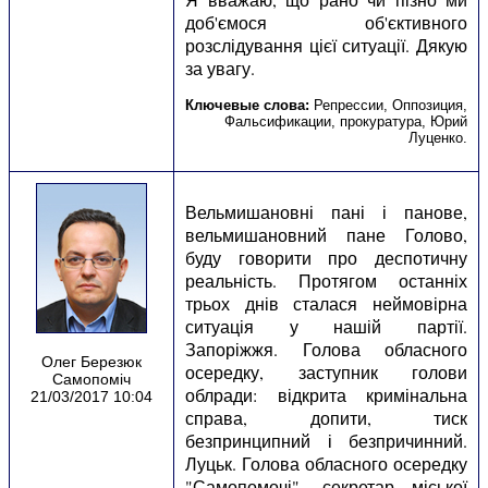
Ключевые слова:
Репрессии
,
Оппозиция
,
Фальсификации
,
прокуратура
,
Юрий
Луценко
.
Вельмишановні пані і панове,
вельмишановний пане Голово,
буду говорити про деспотичну
реальність. Протягом останніх
трьох днів сталася неймовірна
ситуація у нашій партії.
Запоріжжя. Голова обласного
Олег Березюк
осередку, заступник голови
Самопоміч
облради: відкрита кримінальна
21/03/2017 10:04
справа, допити, тиск
безпринципний і безпричинний.
Луцьк. Голова обласного осередку
"Самопомочі", секретар міської