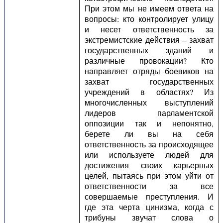
При этом мы не имеем ответа на
вопросы: кто контролирует улицу
и несет ответственность за
экстремистские действия – захват
государственных зданий и
различные провокации? Кто
направляет отряды боевиков на
захват государственных
учреждений в областях? Из
многочисленных выступлений
лидеров парламентской
оппозиции так и непонятно,
берете ли вы на себя
ответственность за происходящее
или используете людей для
достижения своих карьерных
целей, пытаясь при этом уйти от
ответственности за все
совершаемые преступления. И
где эта черта цинизма, когда с
трибуны звучат слова о