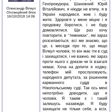
Генпрокурора. Шановний Юрій
Віталійович, я нікуди не втечу, я в
Олександр Вілкул
Опозиційний блок
Україні народився, жив і буду
16/10/2018 14:06
жити. Здоров'я у мене міцне і я
продовжу боротися, і не буду
домовлятися. Ще раз хочу
повторити, в "темниках", які зараз
розсилаються, всі ми знаємо, що
це, є меседж про те, що якщо
Вілкул чоловік, то він має іти в суд
і захищатися, і не важно, які зараз
проти нього є докази чи їх взагалі
немає. Хоча на допити я ходжу,
телефон мій прослуховують,
народного депутата, за рішенням
карманного судді в
Нікопольському суді. Так ось мені
непотрібно доводити, що я
чоловік. Я таким є і такий
залишусь назавжди. Я буду
захищати не тільки себе, а всіх,