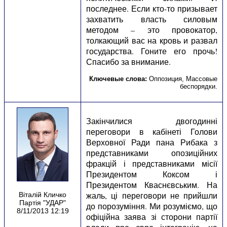
последнее. Если кто-то призывает
захватить власть силовым
методом – это провокатор,
толкающий вас на кровь и развал
государства. Гоните его прочь!
Спасибо за внимание.
Ключевые слова:
Оппозиция
,
Массовые
беспорядки
.
Закінчилися двогодинні
переговори в кабінеті Голови
Верховної Ради пана Рибака з
представниками опозиційних
фракцій і представниками місії
Президентом Коксом і
Президентом Кваснєвським. На
жаль, ці переговори не прийшли
Віталій Кличко
Партія "УДАР"
до порозуміння. Ми розуміємо, що
8/11/2013 12:19
офіційна заява зі сторони партії