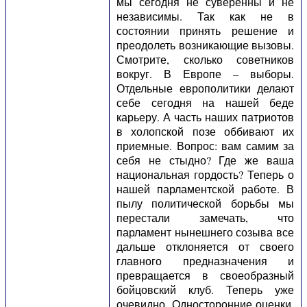
мы сегодня не суверенны и не
независимы. Так как не в
состоянии принять решение и
преодолеть возникающие вызовы.
Смотрите, сколько советников
вокруг. В Европе – выборы.
Отдельные европолитики делают
себе сегодня на нашей беде
карьеру. А часть наших патриотов
в холопской позе оббивают их
приемные. Вопрос: вам самим за
себя не стыдно? Где же ваша
национальная гордость? Теперь о
нашей парламентской работе. В
пылу политической борьбы мы
перестали замечать, что
парламент нынешнего созыва все
дальше отклоняется от своего
главного предназначения и
превращается в своеобразный
бойцовский клуб. Теперь уже
очевидно. Односторонние оценки,