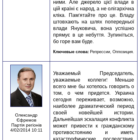
ними. Але джерело цієї влади в
цій країні є народ, а не олігархічна
кліка. Пам'ятайте про це. Владу
штовхають на шлях попередньої
влади Януковича, вона успішно
прямує в це небуття. Зупиніться,
бо горе вам буде.
Ключевые слова:
Репрессии
,
Оппозиция
.
Уважаемый Председатель,
уважаемые коллеги! Меньше
всего мне бы хотелось говорить о
том, о чем придется. Украина
сегодня переживает, возможно,
наиболее драматический период
своей новейшей истории.
Олександр
Дальнейшая эскалация конфликта
Єфремов
может привести к гражданскому
Партія регіонів
4/02/2014 10:11
противостоянию и иметь
катастрофические последствия.