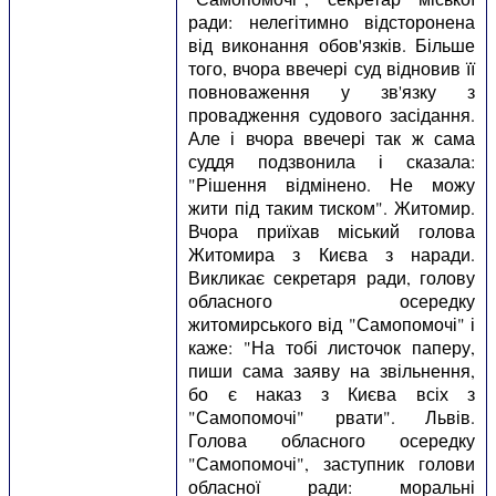
ради: нелегітимно відсторонена
від виконання обов'язків. Більше
того, вчора ввечері суд відновив її
повноваження у зв'язку з
провадження судового засідання.
Але і вчора ввечері так ж сама
суддя подзвонила і сказала:
"Рішення відмінено. Не можу
жити під таким тиском". Житомир.
Вчора приїхав міський голова
Житомира з Києва з наради.
Викликає секретаря ради, голову
обласного осередку
житомирського від "Самопомочі" і
каже: "На тобі листочок паперу,
пиши сама заяву на звільнення,
бо є наказ з Києва всіх з
"Самопомочі" рвати". Львів.
Голова обласного осередку
"Самопомочі", заступник голови
обласної ради: моральні