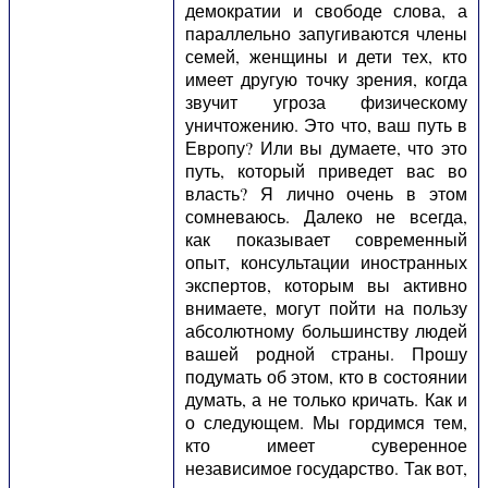
демократии и свободе слова, а
параллельно запугиваются члены
семей, женщины и дети тех, кто
имеет другую точку зрения, когда
звучит угроза физическому
уничтожению. Это что, ваш путь в
Европу? Или вы думаете, что это
путь, который приведет вас во
власть? Я лично очень в этом
сомневаюсь. Далеко не всегда,
как показывает современный
опыт, консультации иностранных
экспертов, которым вы активно
внимаете, могут пойти на пользу
абсолютному большинству людей
вашей родной страны. Прошу
подумать об этом, кто в состоянии
думать, а не только кричать. Как и
о следующем. Мы гордимся тем,
кто имеет суверенное
независимое государство. Так вот,