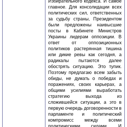
Избирательного кодекса. И самое
главное. Для консолидации всех
политических сил, ответственных
за судьбу страны, Президентом
были предложены наивысшие
посты в Кабинете Министров
Украины лидерам оппозиции. В
ответ от оппозиционных
политиков растерянная тишина
или дикие ревы как сегодня, а
радикалы пытаются далее
обострять ситуацию. Это тупик.
Поэтому предлагаю всем забыть
обиды, не думать о победах и
поражениях, своих карьерах, а
общими усилиями выработать
стратегию выхода из
сложившейся ситуации, а это в
первую очередь договоренности в
парламенте и политический
компромисс между всеми
политическими силами. И