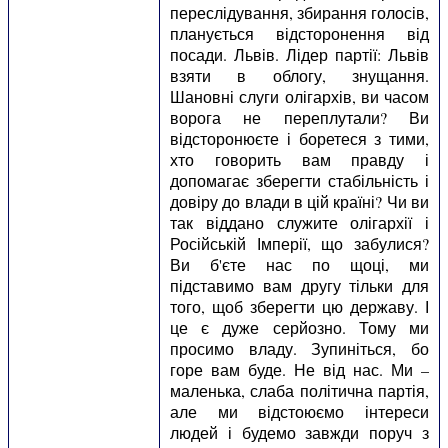
переслідування, збирання голосів,
планується відсторонення від
посади. Львів. Лідер партії: Львів
взяти в облогу, знущання.
Шановні слуги олігархів, ви часом
ворога не переплутали? Ви
відсторонюєте і боретеся з тими,
хто говорить вам правду і
допомагає зберегти стабільність і
довіру до влади в цій країні? Чи ви
так віддано служите олігархії і
Російській Імперії, що забулися?
Ви б'єте нас по щоці, ми
підставимо вам другу тільки для
того, щоб зберегти цю державу. І
це є дуже серйозно. Тому ми
просимо владу. Зупиніться, бо
горе вам буде. Не від нас. Ми –
маленька, слаба політична партія,
але ми відстоюємо інтереси
людей і будемо завжди поруч з