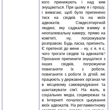
кого принижують і над ким
знущаються. При цьому я і прошу,
і вимагаю, щоб було припинено
тиск на свідків та на моїх
адвокатів. Сімдесятирічній
людині, яку саджали взимку в
неопалювальну камеру, прямо на
комітеті, ну, погрожували
розправою. Будь ласка, припиніть.
Є претензії до мене – ну, є я, я є,
чого трогати свідків та адвокатів?
Прохання припинити знущатися з
інших свідків, погрожуючи
повиганяти їх з роботи,
повиганяти з роботи їх дітей, які
працюють у державних органах чи
в місцевому самоврядуванні та
шантажувати сім'ї. На жаль, в
соціальних медіа, соцмережах та
в Інтернеті почалося цькування
моїх адвокатів. На регламентному