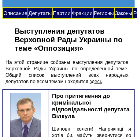
Описание
Депутаты
Партии
Фракции
Регионы
Законы
Р
Выступления депутатов
Верховной Рады Украины по
теме «Оппозиция»
На этой странице собраны выступления депутатов
Верховной Рады Украины по определенной теме.
Общий список выступлений всех народных
депутатов по всем темам находится
здесь
.
Про притягнення до
кримінальної
відповідальності депутата
Вілкула
Шановні колеги! Наприкінці я
хотів би, мабуть, звернутися до