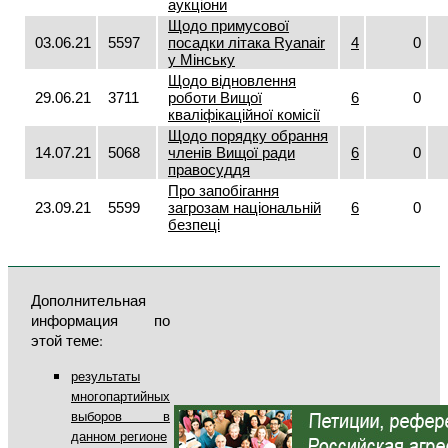
аукціони
Щодо примусової
03.06.21
5597
посадки літака Ryаnair
4
0
у Мінську
Щодо відновлення
29.06.21
3711
роботи Вищої
6
0
кваліфікаційної комісії
Щодо порядку обрання
14.07.21
5068
членів Вищої ради
6
0
правосуддя
Про запобігання
23.09.21
5599
загрозам національній
6
0
безпеці
Дополнительная
информация по
этой теме:
результаты
многопартийных
выборов в
данном регионе