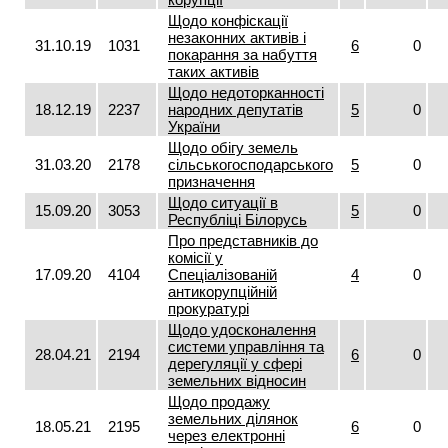
Щодо конфіскації
незаконних активів і
31.10.19
1031
6
0
покарання за набуття
таких активів
Щодо недоторканності
18.12.19
2237
народних депутатів
5
0
України
Щодо обігу земель
31.03.20
2178
сільськогосподарського
5
0
призначення
Щодо ситуації в
15.09.20
3053
5
0
Республіці Білорусь
Про представників до
комісії у
17.09.20
4104
Спеціалізованій
4
0
антикорупційній
прокуратурі
Щодо удосконалення
системи управління та
28.04.21
2194
6
0
дерегуляції у сфері
земельних відносин
Щодо продажу
земельних ділянок
18.05.21
2195
6
0
через електронні