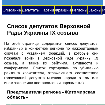
Описание
Депутаты
Партии
Фракции
Регионы
Законы
Р
Список депутатов Верховной
Рады Украины IX созыва
На этой странице содержится список депутатов,
избранных в конкретном регионе по мажоритарным
округам с указанием фракций, в которые они
пожелали войти в Верховной Раде Украины IX
созыва, а также их рейтинга, активности и
конформизма. Список сортирован по убыванию
рейтинга (показателя, отражающего соответствие
голосований депутата мнению народа о том или
ином законе или постановлении парламента).
Представители региона «Житомирская
область»