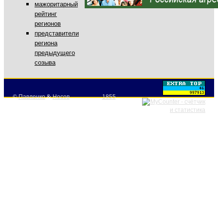
мажоритарный
рейтинг
регионов
представители
региона
предыдущего
созыва
©
Павленко
&
Носов
1855