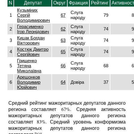
N
Депутат
Округ
Фракция
Рейтинг
Активнос
Кузьміних
Слуга
1
Сергій
67
79
8
народу
Володимирович
Герасименко
Слуга
2
62
74
9
Ігор Леонідович
народу
Кицак Богдан
Слуга
3
63
74
9
Вікторович
народу
Костюк Дмитро
Слуга
4
65
74
9
Сергійович
народу
Грищенко
Слуга
5
Тетяна
66
68
6
народу
Миколаївна
Арешонков
6
Володимир
64
Довіра
37
5
Юрійович
Средний рейтинг мажоритарных депутатов данного
региона составляет 67%. Средняя активность
мажоритарных депутатов данного региона
составляет 83%. Средний уровень конформизма
мажоритарных депутатов данного региона