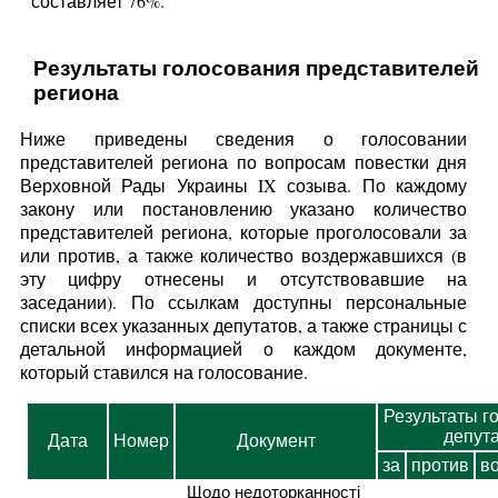
составляет 76%.
Результаты голосования представителей
региона
Ниже приведены сведения о голосовании
представителей региона по вопросам повестки дня
Верховной Рады Украины IX созыва. По каждому
закону или постановлению указано количество
представителей региона, которые проголосовали за
или против, а также количество воздержавшихся (в
эту цифру отнесены и отсутствовавшие на
заседании). По ссылкам доступны персональные
списки всех указанных депутатов, а также страницы с
детальной информацией о каждом документе,
который ставился на голосование.
Результаты г
депут
Дата
Номер
Документ
за
против
в
Щодо недоторканності