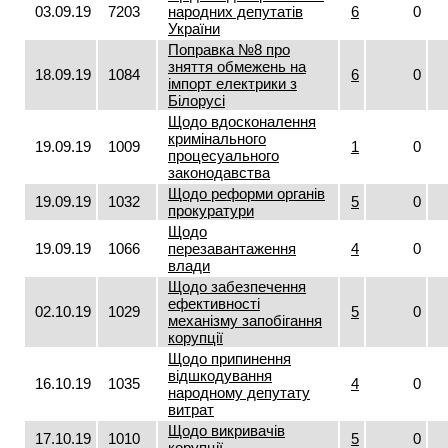
03.09.19
7203
народних депутатів
6
0
України
Поправка №8 про
зняття обмежень на
18.09.19
1084
6
0
імпорт електрики з
Білорусі
Щодо вдосконалення
кримінального
19.09.19
1009
1
0
процесуального
законодавства
Щодо реформи органів
19.09.19
1032
5
0
прокуратури
Щодо
19.09.19
1066
перезавантаження
4
0
влади
Щодо забезпечення
ефективності
02.10.19
1029
5
0
механізму запобігання
корупції
Щодо припинення
відшкодування
16.10.19
1035
4
0
народному депутату
витрат
Щодо викривачів
17.10.19
1010
5
0
корупції