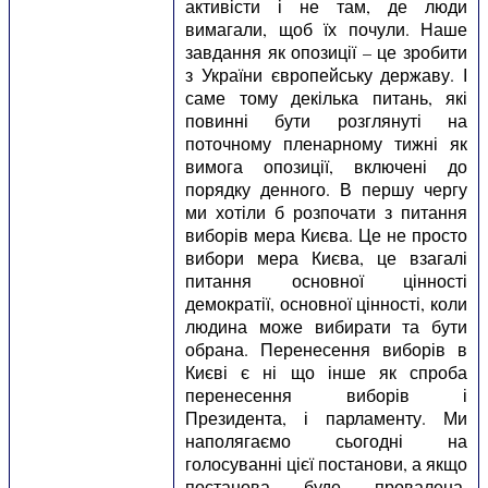
активісти і не там, де люди
вимагали, щоб їх почули. Наше
завдання як опозиції – це зробити
з України європейську державу. І
саме тому декілька питань, які
повинні бути розглянуті на
поточному пленарному тижні як
вимога опозиції, включені до
порядку денного. В першу чергу
ми хотіли б розпочати з питання
виборів мера Києва. Це не просто
вибори мера Києва, це взагалі
питання основної цінності
демократії, основної цінності, коли
людина може вибирати та бути
обрана. Перенесення виборів в
Києві є ні що інше як спроба
перенесення виборів і
Президента, і парламенту. Ми
наполягаємо сьогодні на
голосуванні цієї постанови, а якщо
постанова буде провалена,