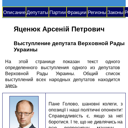
Описание
Депутаты
Партии
Фракции
Регионы
Законы
Р
Яценюк Арсеній Петрович
Выступление депутата Верховной Рады
Украины
На этой странице показан текст одного
определенного выступления одного из депутатов
Верховной Рады Украины. Общий список
выступлений всех народных депутатов находится
здесь
.
Пане Голово, шановні колеги, з
опозиції і наші політичні опоненти!
Справедливість є, якщо за неї
боротися. І те, що не дивлячись на
всю репресивну машину -