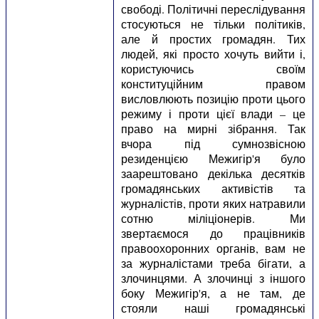
свободі. Політичні переслідування
стосуються не тільки політиків,
але й простих громадян. Тих
людей, які просто хочуть вийти і,
користуючись своїм
конституційним правом
висловлюють позицію проти цього
режиму і проти цієї влади – це
право на мирні зібрання. Так
вчора під сумнозвісною
резиденцією Межигір'я було
заарештовано декілька десятків
громадянських активістів та
журналістів, проти яких натравили
сотню міліціонерів. Ми
звертаємося до працівників
правоохоронних органів, вам не
за журналістами треба бігати, а
злочинцями. А злочинці з іншого
боку Межигір'я, а не там, де
стояли наші громадянські