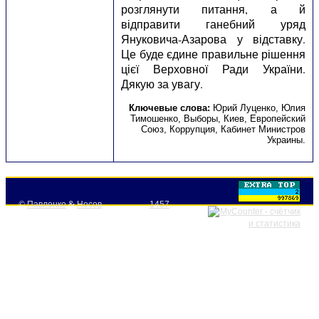
розглянути питання, а й
відправити ганебний уряд
Януковича-Азарова у відставку.
Це буде єдине правильне рішення
цієї Верховної Ради України.
Дякую за увагу.
Ключевые слова:
Юрий Луценко
,
Юлия
Тимошенко
,
Выборы
,
Киев
,
Европейский
Союз
,
Коррупция
,
Кабинет Министров
Украины
.
©
Павленко
&
Носов
1457