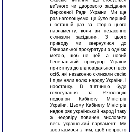
виїзного чи дворового засідання
Верховної Ради України. Ми ще
раз наголошуємо, це було перший
і останній раз за історію цього
парламенту, коли ви незаконно
скликали засідання. З цього
приводу ми звернулися до
Генеральної прокуратури з однією
метою, щоб не цей, а новий
Генеральний прокурор України
притягнув до відповідальності всіх
осіб, які незаконно скликали сесію
і підміняли волю народу України. І
наостанку. В п’ятницю буде
голосування за Резолюцію
недовіри Кабінету Міністрів
України. Цьому Кабінету Міністрів
недовіряє український народ і таку
ж недовіру повинен висловити
весь український парламент. Ми
звертаємося з тим, щоб непросто