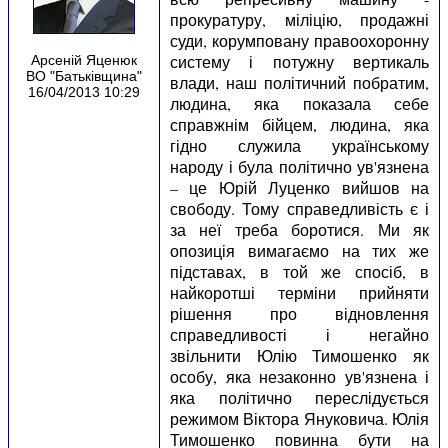
прокуратуру, міліцію, продажні
суди, корумповану правоохоронну
систему і потужну вертикаль
Арсеній Яценюк
ВО "Батьківщина"
влади, наш політичний побратим,
16/04/2013 10:29
людина, яка показала себе
справжнім бійцем, людина, яка
гідно служила українському
народу і була політично ув'язнена
– це Юрій Луценко вийшов на
свободу. Тому справедливість є і
за неї треба боротися. Ми як
опозиція вимагаємо на тих же
підставах, в той же спосіб, в
найкоротші терміни прийняти
рішення про відновлення
справедливості і негайно
звільнити Юлію Тимошенко як
особу, яка незаконно ув'язнена і
яка політично переслідується
режимом Віктора Януковича. Юлія
Тимошенко повинна бути на