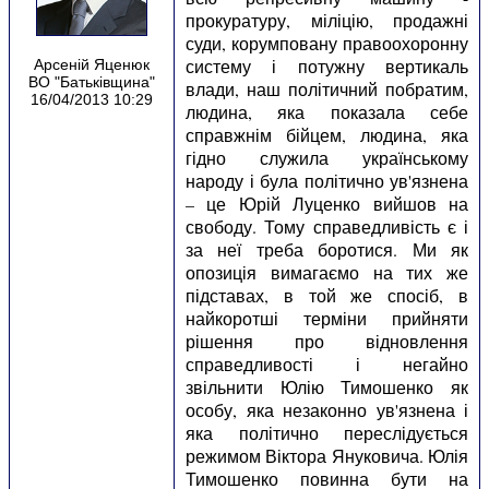
прокуратуру, міліцію, продажні
суди, корумповану правоохоронну
систему і потужну вертикаль
Арсеній Яценюк
ВО "Батьківщина"
влади, наш політичний побратим,
16/04/2013 10:29
людина, яка показала себе
справжнім бійцем, людина, яка
гідно служила українському
народу і була політично ув'язнена
– це Юрій Луценко вийшов на
свободу. Тому справедливість є і
за неї треба боротися. Ми як
опозиція вимагаємо на тих же
підставах, в той же спосіб, в
найкоротші терміни прийняти
рішення про відновлення
справедливості і негайно
звільнити Юлію Тимошенко як
особу, яка незаконно ув'язнена і
яка політично переслідується
режимом Віктора Януковича. Юлія
Тимошенко повинна бути на