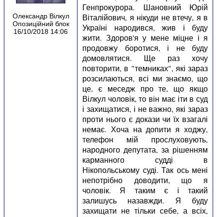
Генпрокурора. Шановний Юрій
Віталійович, я нікуди не втечу, я в
Олександр Вілкул
Опозиційний блок
Україні народився, жив і буду
16/10/2018 14:06
жити. Здоров'я у мене міцне і я
продовжу боротися, і не буду
домовлятися. Ще раз хочу
повторити, в "темниках", які зараз
розсилаються, всі ми знаємо, що
це, є меседж про те, що якщо
Вілкул чоловік, то він має іти в суд
і захищатися, і не важно, які зараз
проти нього є докази чи їх взагалі
немає. Хоча на допити я ходжу,
телефон мій прослуховують,
народного депутата, за рішенням
карманного судді в
Нікопольському суді. Так ось мені
непотрібно доводити, що я
чоловік. Я таким є і такий
залишусь назавжди. Я буду
захищати не тільки себе, а всіх,