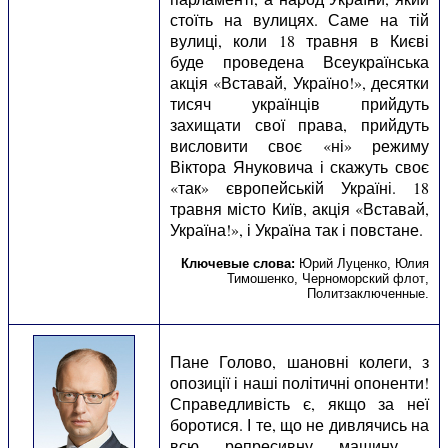
стоїть на вулицях. Саме на тій
вулиці, коли 18 травня в Києві
буде проведена Всеукраїнська
акція «Вставай, Україно!», десятки
тисяч українців прийдуть
захищати свої права, прийдуть
висловити своє «ні» режиму
Віктора Януковича і скажуть своє
«так» європейській Україні. 18
травня місто Київ, акція «Вставай,
Україна!», і Україна так і повстане.
Ключевые слова:
Юрий Луценко
,
Юлия
Тимошенко
,
Черноморский флот
,
Политзаключенные
.
Пане Голово, шановні колеги, з
опозиції і наші політичні опоненти!
Справедливість є, якщо за неї
боротися. І те, що не дивлячись на
всю репресивну машину -