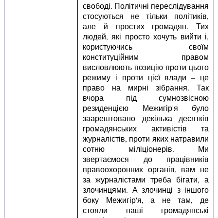
свободі. Політичні переслідування
стосуються не тільки політиків,
але й простих громадян. Тих
людей, які просто хочуть вийти і,
користуючись своїм
конституційним правом
висловлюють позицію проти цього
режиму і проти цієї влади – це
право на мирні зібрання. Так
вчора під сумнозвісною
резиденцією Межигір'я було
заарештовано декілька десятків
громадянських активістів та
журналістів, проти яких натравили
сотню міліціонерів. Ми
звертаємося до працівників
правоохоронних органів, вам не
за журналістами треба бігати, а
злочинцями. А злочинці з іншого
боку Межигір'я, а не там, де
стояли наші громадянські