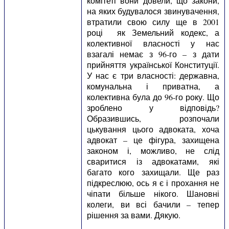
комітеті вони довели, що закони,
на яких будувалося звинувачення,
втратили свою силу ще в 2001
році як Земельний кодекс, а
колективної власності у нас
взагалі немає з 96-го – з дати
прийняття української Конституції.
У нас є три власності: державна,
комунальна і приватна, а
колективна була до 96-го року. Що
зроблено у відповідь?
Образившись, розпочали
цькування цього адвоката, хоча
адвокат – це фігура, захищена
законом і, можливо, не слід
сваритися із адвокатами, які
багато кого захищали. Ще раз
підкреслюю, ось я є і прохання не
чіпати більше нікого. Шановні
колеги, ви всі бачили – тепер
рішення за вами. Дякую.