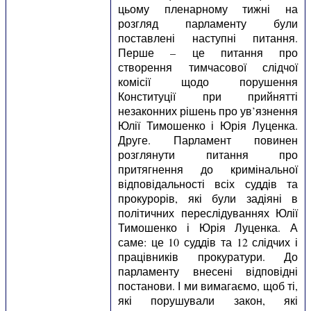
цьому пленарному тижні на
розгляд парламенту були
поставлені наступні питання.
Перше – це питання про
створення тимчасової слідчої
комісії щодо порушення
Конституції при прийнятті
незаконних рішень про ув’язнення
Юлії Тимошенко і Юрія Луценка.
Друге. Парламент повинен
розглянути питання про
притягнення до кримінальної
відповідальності всіх суддів та
прокурорів, які були задіяні в
політичних переслідуваннях Юлії
Тимошенко і Юрія Луценка. А
саме: це 10 суддів та 12 слідчих і
працівників прокуратури. До
парламенту внесені відповідні
постанови. І ми вимагаємо, щоб ті,
які порушували закон, які