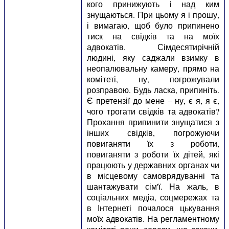
кого принижують і над ким
знущаються. При цьому я і прошу,
і вимагаю, щоб було припинено
тиск на свідків та на моїх
адвокатів. Сімдесятирічній
людині, яку саджали взимку в
неопалювальну камеру, прямо на
комітеті, ну, погрожували
розправою. Будь ласка, припиніть.
Є претензії до мене – ну, є я, я є,
чого трогати свідків та адвокатів?
Прохання припинити знущатися з
інших свідків, погрожуючи
повиганяти їх з роботи,
повиганяти з роботи їх дітей, які
працюють у державних органах чи
в місцевому самоврядуванні та
шантажувати сім'ї. На жаль, в
соціальних медіа, соцмережах та
в Інтернеті почалося цькування
моїх адвокатів. На регламентному