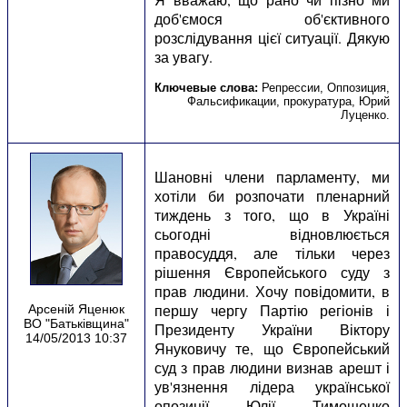
Ключевые слова:
Репрессии
,
Оппозиция
,
Фальсификации
,
прокуратура
,
Юрий
Луценко
.
Шановні члени парламенту, ми
хотіли би розпочати пленарний
тиждень з того, що в Україні
сьогодні відновлюється
правосуддя, але тільки через
рішення Європейського суду з
прав людини. Хочу повідомити, в
першу чергу Партію регіонів і
Арсеній Яценюк
ВО "Батьківщина"
Президенту України Віктору
14/05/2013 10:37
Януковичу те, що Європейський
суд з прав людини визнав арешт і
ув'язнення лідера української
опозиції Юлії Тимошенко