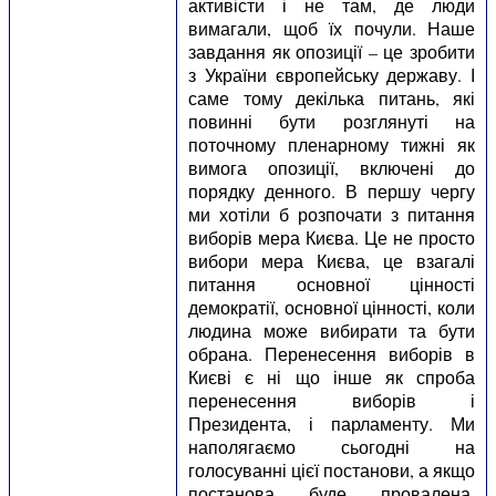
активісти і не там, де люди
вимагали, щоб їх почули. Наше
завдання як опозиції – це зробити
з України європейську державу. І
саме тому декілька питань, які
повинні бути розглянуті на
поточному пленарному тижні як
вимога опозиції, включені до
порядку денного. В першу чергу
ми хотіли б розпочати з питання
виборів мера Києва. Це не просто
вибори мера Києва, це взагалі
питання основної цінності
демократії, основної цінності, коли
людина може вибирати та бути
обрана. Перенесення виборів в
Києві є ні що інше як спроба
перенесення виборів і
Президента, і парламенту. Ми
наполягаємо сьогодні на
голосуванні цієї постанови, а якщо
постанова буде провалена,