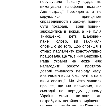
порушували Присягу судді, які
виконували телефонні вказівки
Адміністрації Президента, а не
керувалися принципом
справедливості і закону, повинні
бути покарані, і вони повинні
знаходитись в тюрмі, а не Юлія
Тимошенко. Третє. Шановний
пане Голово, ви закликали
опозицію до того, щоб опозиція в
стінах парламенту конструктивно
працювала. Це те, з чим Верховна
Рада України не може ніяк
налагодити роботу протягом
доволі тривалого періоду часу,
але саме з вини більшості, а не з
вини опозиції. Ми чітко заявили
про те, що ми вважаємо, що
сьогодні на порядку денному
України стоять питання, які
потребують негайного вирішення
не для депутатів, не для Прем'єра