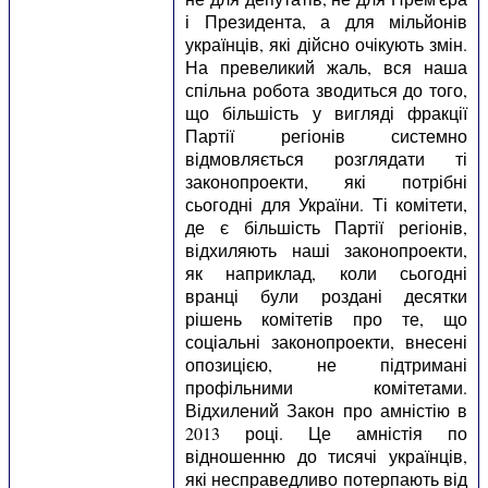
і Президента, а для мільйонів
українців, які дійсно очікують змін.
На превеликий жаль, вся наша
спільна робота зводиться до того,
що більшість у вигляді фракції
Партії регіонів системно
відмовляється розглядати ті
законопроекти, які потрібні
сьогодні для України. Ті комітети,
де є більшість Партії регіонів,
відхиляють наші законопроекти,
як наприклад, коли сьогодні
вранці були роздані десятки
рішень комітетів про те, що
соціальні законопроекти, внесені
опозицією, не підтримані
профільними комітетами.
Відхилений Закон про амністію в
2013 році. Це амністія по
відношенню до тисячі українців,
які несправедливо потерпають від