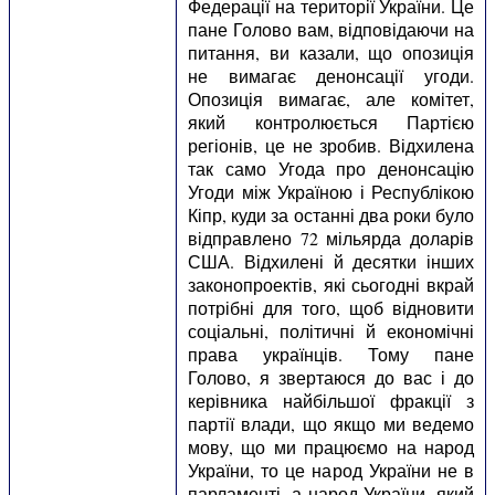
Федерації на території України. Це
пане Голово вам, відповідаючи на
питання, ви казали, що опозиція
не вимагає денонсації угоди.
Опозиція вимагає, але комітет,
який контролюється Партією
регіонів, це не зробив. Відхилена
так само Угода про денонсацію
Угоди між Україною і Республікою
Кіпр, куди за останні два роки було
відправлено 72 мільярда доларів
США. Відхилені й десятки інших
законопроектів, які сьогодні вкрай
потрібні для того, щоб відновити
соціальні, політичні й економічні
права українців. Тому пане
Голово, я звертаюся до вас і до
керівника найбільшої фракції з
партії влади, що якщо ми ведемо
мову, що ми працюємо на народ
України, то це народ України не в
парламенті, а народ України, який