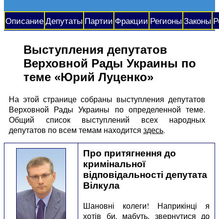
Описание
Депутаты
Партии
Фракции
Регионы
Законы
Р
Выступления депутатов
Верховной Рады Украины по
теме «Юрий Луценко»
На этой странице собраны выступления депутатов
Верховной Рады Украины по определенной теме.
Общий список выступлений всех народных
депутатов по всем темам находится
здесь
.
Про притягнення до
кримінальної
відповідальності депутата
Вілкула
Шановні колеги! Наприкінці я
хотів би, мабуть, звернутися до