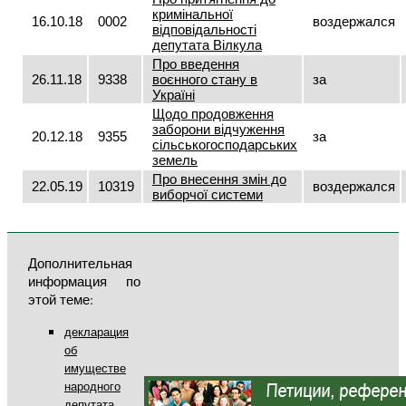
кримінальної
16.10.18
0002
воздержался
відповідальності
депутата Вілкула
Про введення
26.11.18
9338
воєнного стану в
за
Україні
Щодо продовження
заборони відчуження
20.12.18
9355
за
сільськогосподарських
земель
Про внесення змін до
22.05.19
10319
воздержался
виборчої системи
Дополнительная
информация по
этой теме:
декларация
об
имуществе
народного
депутата