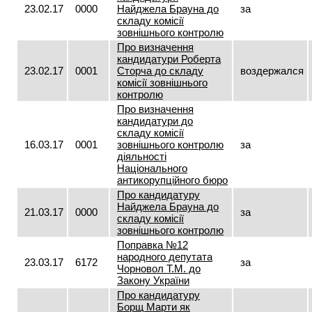
23.02.17
0000
Найджела Брауна до
за
складу комісії
зовнішнього контролю
Про визначення
кандидатури Роберта
23.02.17
0001
Сторча до складу
воздержался
комісії зовнішнього
контролю
Про визначення
кандидатури до
складу комісії
16.03.17
0001
зовнішнього контролю
за
діяльності
Національного
антикорупційного бюро
Про кандидатуру
Найджела Брауна до
21.03.17
0000
за
складу комісії
зовнішнього контролю
Поправка №12
народного депутата
23.03.17
6172
за
Чорновол Т.М. до
Закону України
Про кандидатуру
Борщ Марти як