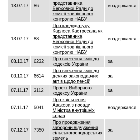
представника
13.07.17
86
воздержался
Верховної Ради до
комісії зовнішнього
контролю НАБУ
Про кандидатуру
Карлоса Кастресана як
представника
13.07.17
88
воздержался
Верховної Ради до
комісії зовнішнього
контролю НАБУ
Про внесення змін до
03.10.17
6232
за
кодексів України
Про внесення змін до
03.10.17
6614
деяких законодавчих
за
актів щодо пенсій
Проект Виборчого
07.11.17
3112
за
кодексу України
Про звільнення
Авакова з посади
07.11.17
5041
воздержался
Міністра внутрішніх
справ
Про продовження
заборони відчуження
07.12.17
7350
за
сільськогосподарських
земель