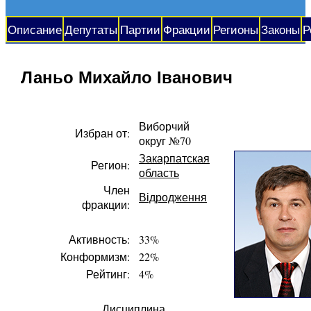
Описание
Депутаты
Партии
Фракции
Регионы
Законы
Р
Ланьо Михайло Іванович
Виборчий
Избран от:
округ №70
Закарпатская
Регион:
область
Член
Відродження
фракции:
Активность:
33%
Конформизм:
22%
Рейтинг:
4%
Дисциплина