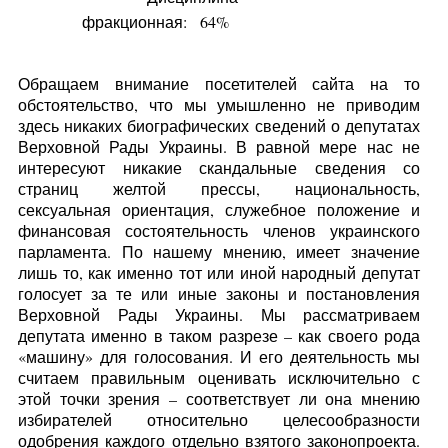
фракционная:
64%
Обращаем внимание посетителей сайта на то
обстоятельство, что мы умышленно не приводим
здесь никаких биографических сведений о депутатах
Верховной Рады Украины. В равной мере нас не
интересуют никакие скандальные сведения со
страниц желтой прессы, национальность,
сексуальная ориентация, служебное положение и
финансовая состоятельность членов украинского
парламента. По нашему мнению, имеет значение
лишь то, как именно тот или иной народный депутат
голосует за те или иные законы и постановления
Верховной Рады Украины. Мы рассматриваем
депутата именно в таком разрезе – как своего рода
«машину» для голосования. И его деятельность мы
считаем правильным оценивать исключительно с
этой точки зрения – соответствует ли она мнению
избирателей относительно целесообразности
одобрения каждого отдельно взятого законопроекта.