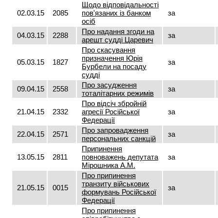
Щодо відповідальності
02.03.15
2085
пов'язаних із банком
за
осіб
Про надання згоди на
04.03.15
2288
за
арешт судді Царевич
Про скасування
призначення Юрія
05.03.15
1827
за
Бурбели на посаду
судді
Про засудження
09.04.15
2558
за
тоталітарних режимів
Про відсіч збройній
21.04.15
2332
агресії Російської
за
Федерації
Про запровадження
22.04.15
2571
за
персональних санкцій
Припинення
13.05.15
2811
повноважень депутата
за
Мірошника А.М.
Про припинення
транзиту військових
21.05.15
0015
за
формувань Російської
Федерації
Про припинення