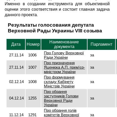
Именно в создании инструмента для объективной
оценки этого соответствия и состоит главная задача
данного проекта.
Результаты голосования депутата
Верховной Рады Украины VIII созыва
Наименование
Дата
Номер
Парламент
документа
Про Голову Верховної
27.11.14
1006
за
Ради України
Про призначення
27.11.14
1007
Яценюка А.П. прем'єр-
за
міністром України
Про формування
02.12.14
1008
складу Кабінету
за
Міністрів України
Про обрання
заступників Голови
04.12.14
1255
за
Верховної Ради
України
Про обрання голів
11.12.14
1291
комітетів Верховної
за