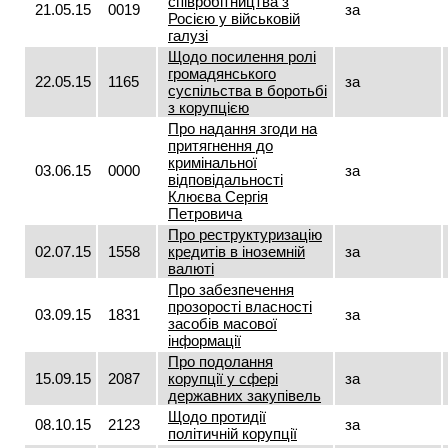
співробітництва з
21.05.15
0019
за
Росією у військовій
галузі
Щодо посилення ролі
громадянського
22.05.15
1165
за
суспільства в боротьбі
з корупцією
Про надання згоди на
притягнення до
кримінальної
03.06.15
0000
за
відповідальності
Клюєва Сергія
Петровича
Про реструктуризацію
02.07.15
1558
кредитів в іноземній
за
валюті
Про забезпечення
прозорості власності
03.09.15
1831
за
засобів масової
інформації
Про подолання
15.09.15
2087
корупції у сфері
за
державних закупівель
Щодо протидії
08.10.15
2123
за
політичній корупції