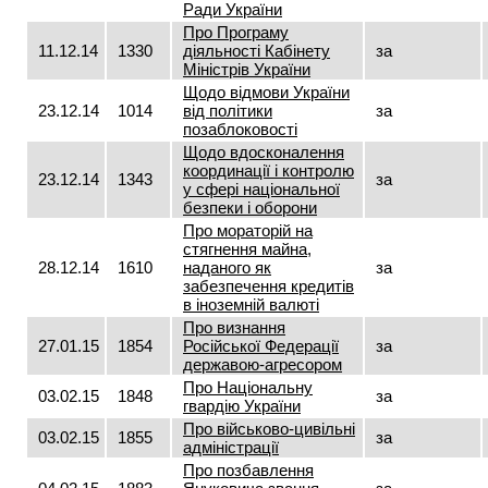
Ради України
Про Програму
11.12.14
1330
діяльності Кабінету
за
Міністрів України
Щодо відмови України
23.12.14
1014
від політики
за
позаблоковості
Щодо вдосконалення
координації і контролю
23.12.14
1343
за
у сфері національної
безпеки і оборони
Про мораторій на
стягнення майна,
28.12.14
1610
наданого як
за
забезпечення кредитів
в іноземній валюті
Про визнання
27.01.15
1854
Російської Федерації
за
державою-агресором
Про Національну
03.02.15
1848
за
гвардію України
Про військово-цивільні
03.02.15
1855
за
адміністрації
Про позбавлення