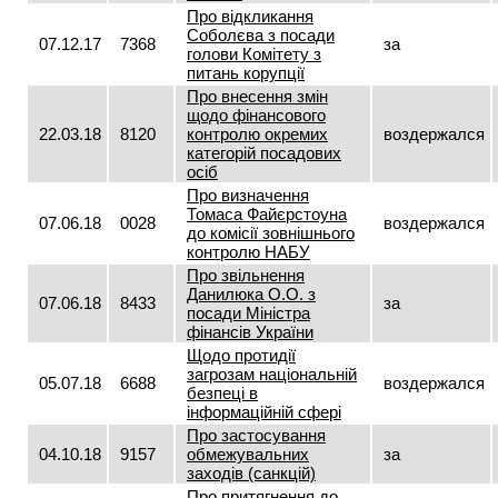
Про відкликання
Соболєва з посади
07.12.17
7368
за
голови Комітету з
питань корупції
Про внесення змін
щодо фінансового
22.03.18
8120
контролю окремих
воздержался
категорій посадових
осіб
Про визначення
Томаса Файєрстоуна
07.06.18
0028
воздержался
до комісії зовнішнього
контролю НАБУ
Про звільнення
Данилюка О.О. з
07.06.18
8433
за
посади Міністра
фінансів України
Щодо протидії
загрозам національній
05.07.18
6688
воздержался
безпеці в
інформаційній сфері
Про застосування
04.10.18
9157
обмежувальних
за
заходів (санкцій)
Про притягнення до