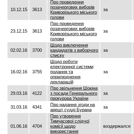
Про проведення
позачергових виборів
10.12.15
3613
за
Криворізького міського
голови
Про проведення
позачергових виборів
23.12.15
3613
за
Криворізького міського
голови
Щодо виключення
02.02.16
3700
кандидатів з виборчого
за
списку
Щодо роботи
електронної системи
16.02.16
3755
подання та
за
оприлюднення
декларацій
Про звільнення Шокіна
29.03.16
4122
з посади Генерального
за
прокурора України
Про надання згоди на
31.03.16
4341
за
арешт судді Бурана
Про утворення
Тимчасової слідчої
01.06.16
4704
комісії щодо
воздержался
використання