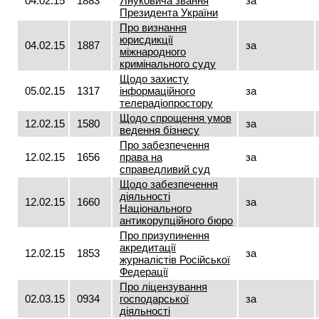
04.02.15
1883
Януковича звання
за
Президента України
Про визнання
юрисдикції
04.02.15
1887
за
міжнародного
кримінального суду
Щодо захисту
05.02.15
1317
інформаційного
за
телерадіопростору
Щодо спрощення умов
12.02.15
1580
за
ведення бізнесу
Про забезпечення
12.02.15
1656
права на
за
справедливий суд
Щодо забезпечення
діяльності
12.02.15
1660
за
Національного
антикорупційного бюро
Про призупинення
акредитації
12.02.15
1853
за
журналістів Російської
Федерації
Про ліцензування
02.03.15
0934
господарської
за
діяльності