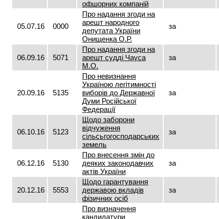
офшорних компаній
Про надання згоди на
арешт народного
05.07.16
0000
за
депутата України
Онищенка О.Р.
Про надання згоди на
06.09.16
5071
арешт судді Чауса
за
М.О.
Про невизнання
Україною легітимності
20.09.16
5135
виборів до Державної
за
Думи Російської
Федерації
Щодо заборони
відчуження
06.10.16
5123
за
сільсьгогосподарських
земель
Про внесення змін до
06.12.16
5130
деяких законодавчих
за
актів України
Щодо гарантування
20.12.16
5553
державою вкладів
за
фізичних осіб
Про визначення
кандидатури