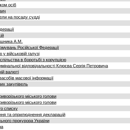
ком осіб
вич
ели на посаду судді
едерації
ій
ошника А.М.
рмувань Російської Федерації
 у військовій галузі
пільства в боротьбі з корупцією
имінальної відповідальності Клюєва Сергія Петровича
ній валюті
засобів масової інформації
них закупівель
иворізького міського голови
иворізького міського голови
го списку
ння та оприлюднення декларацій
льного прокурора України
на