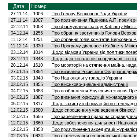
Дата
Номер
27.11.14
1006
Про Голову Верховної Ради України
27.11.14
1007
Про призначення Яценюка А.П. прем'єр-
02.12.14
1008
Про формування складу Кабінету Мініст
04.12.14
1255
Про обрання заступників Голови Верхов
11.12.14
1291
Про обрання голів комітетів Верховної 
11.12.14
1330
Про Програму діяльності Кабінету Мініст
23.12.14
1014
Щодо відмови України від політики поза
23.12.14
1343
Щодо вдосконалення координації і контр
28.12.14
1610
Про мораторій на стягнення майна, надан
27.01.15
1854
Про визнання Російської Федерації дер
03.02.15
1848
Про Національну гвардію України
03.02.15
1855
Про військово-цивільні адміністрації
04.02.15
1883
Про позбавлення Януковича звання Пре
04.02.15
1887
Про визнання юрисдикції міжнародного 
05.02.15
1317
Щодо захисту інформаційного телераді
12.02.15
1580
Щодо спрощення умов ведення бізнесу
12.02.15
1656
Про забезпечення права на справедлив
12.02.15
1660
Щодо забезпечення діяльності Націонал
12.02.15
1853
Про призупинення акредитації журналіст
02.03.15
0934
Про ліцензування господарської діяльно