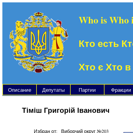
Who is Who 
Кто есть Кт
Хто є Хто в
Описание
Депутаты
Партии
Фракции
Тіміш Григорій Іванович
Избран от:
Виборчий округ №203