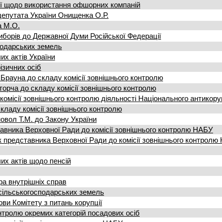
сії щодо використання офшорних компаній
депутата України Онищенка О.Р.
а М.О.
иборів до Державної Думи Російської Федерації
подарських земель
их актів України
зичних осіб
рауна до складу комісії зовнішнього контролю
орча до складу комісії зовнішнього контролю
омісії зовнішнього контролю діяльності Національного антикору
ладу комісії зовнішнього контролю
вол Т.М. до Закону України
вника Верховної Ради до комісії зовнішнього контролю НАБУ
 представника Верховної Ради до комісії зовнішнього контролю
их актів щодо пенсій
ра внутрішніх справ
сільськогосподарських земель
ви Комітету з питань корупції
нтролю окремих категорій посадових осіб