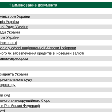
Наименование документа
міністром України
рів України
ної Ради України
Ради України
рів України
блоковості
олю у сфері національної безпеки і оборони
ого як забезпечення кредитів в іноземній валюті
жавою-агресором
зидента України
кримінального суду
опростору
ий суд
ьного антикорупційного бюро
ів Російської Федерації
сті