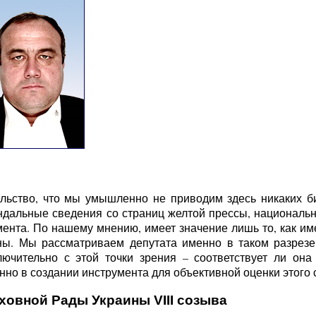
льство, что мы умышленно не приводим здесь никаких б
ндальные сведения со страниц желтой прессы, национальн
ента. По нашему мнению, имеет значение лишь то, как име
ы. Мы рассматриваем депутата именно в таком разрезе 
ючительно с этой точки зрения – соответствует ли она
но в создании инструмента для объективной оценки этого с
ховной Рады Украины VIII созыва