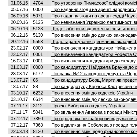
01.06.16
4704
Про утворення Тимчасової слідчої комі
05.07.16
0000
Про надання згоди на арешт народного 
06.09.16
5071
Про надання згоди на арешт судді Чаус
20.09.16
5135
Про невизнання Україною легітимності в
06.10.16
5123
Щодо заборони відчуження сільсьгогос
06.12.16
5130
Про внесення змін до деяких законодавч
20.12.16
5553
Щодо гарантування державою вкладів фі
23.02.17
0000
Про визначення кандидатури Найджела Б
23.02.17
0001
Про визначення кандидатури Роберта Ст
16.03.17
0001
Про визначення кандидатури до складу к
21.03.17
0000
Про кандидатуру Найджела Брауна до ск
23.03.17
6172
Поправка №12 народного депутата Чорно
13.07.17
86
Про кандидатуру Борщ Марти як предста
13.07.17
88
Про кандидатуру Карлоса Кастресана як
03.10.17
6232
Про внесення змін до кодексів України
03.10.17
6614
Про внесення змін до деяких законодавч
07.11.17
3112
Проект Виборчого кодексу України
07.11.17
5041
Про звільнення Авакова з посади Мініст
07.12.17
7350
Про продовження заборони відчуження 
07.12.17
7368
Про відкликання Соболєва з посади голо
22.03.18
8120
Про внесення змін щодо фінансового ко