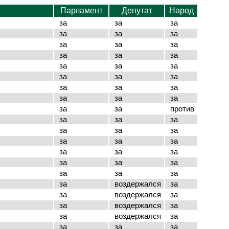
Парламент
Депутат
Народ
за
за
за
за
за
за
за
за
за
за
за
за
за
за
за
за
за
за
за
за
за
за
за
за
за
за
против
за
за
за
за
за
за
за
за
за
за
за
за
за
за
за
за
за
за
за
воздержался
за
за
воздержался
за
за
воздержался
за
за
воздержался
за
за
за
за