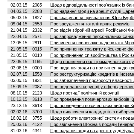
02.03.15
2085
Щодо відповідальності пов'язаних із бан
04.03.15
2288
Про надання згоди на арешт судді Царе
05.03.15
1827
Про скасування призначення Юрія Бурб
09.04.15
2558
Про засудження тоталітарних режимів
21.04.15
2332
Про відсіч збройній агресії Російської Ф
22.04.15
2571
Про запровадження персональних санкц
13.05.15
2811
Припинення повноважень депутата Мір
21.05.15
0015
Про припинення транзиту військових фо
21.05.15
0019
Про припинення співробітництва з Росією
22.05.15
1165
Щодо посилення ролі громадянського сус
03.06.15
0000
Про надання згоди на притягнення до кр
02.07.15
1558
Про реструктуризацію кредитів в інозем
03.09.15
1831
Про забезпечення прозорості власності 
15.09.15
2087
Про подолання корупції у сфері держав
08.10.15
2123
Щодо протидії політичній корупції
10.12.15
3613
Про проведення позачергових виборів Кр
23.12.15
3613
Про проведення позачергових виборів Кр
02.02.16
3700
Щодо виключення кандидатів з виборчо
16.02.16
3755
Щодо роботи електронної системи пода
29.03.16
4122
Про звільнення Шокіна з посади Генера
31.03.16
4341
Про надання згоди на арешт судді Бура