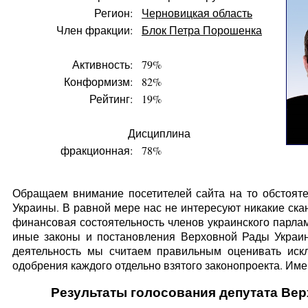
Регион:
Черновицкая область
Член фракции:
Блок Петра Порошенка
Активность:
79%
Конформизм:
82%
Рейтинг:
19%
Дисциплина
фракционная:
78%
Обращаем внимание посетителей сайта на то обстояте
Украины. В равной мере нас не интересуют никакие ска
финансовая состоятельность членов украинского парлам
иные законы и постановления Верховной Рады Украин
деятельность мы считаем правильным оценивать искл
одобрения каждого отдельно взятого законопроекта. Имен
Результаты голосования депутата Вер