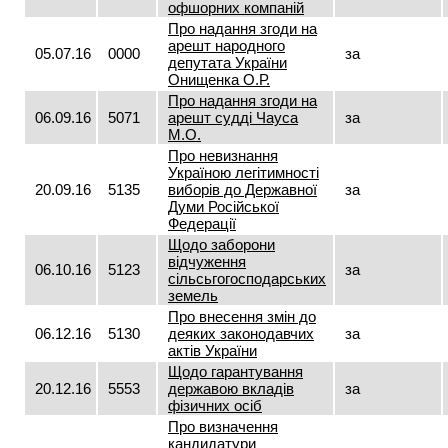
офшорних компаній
Про надання згоди на
арешт народного
05.07.16
0000
за
депутата України
Онищенка О.Р.
Про надання згоди на
06.09.16
5071
арешт судді Чауса
за
М.О.
Про невизнання
Україною легітимності
20.09.16
5135
виборів до Державної
за
Думи Російської
Федерації
Щодо заборони
відчуження
06.10.16
5123
за
сільсьгогосподарських
земель
Про внесення змін до
06.12.16
5130
деяких законодавчих
за
актів України
Щодо гарантування
20.12.16
5553
державою вкладів
за
фізичних осіб
Про визначення
кандидатури