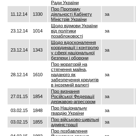
Ради України
Про Програму
11.12.14
1330
діяльності Кабінету
за
Міністрів України
Щодо відмови України
23.12.14
1014
від політики
за
позаблоковості
Щодо вдосконалення
координації і контролю
23.12.14
1343
за
у сфері національної
безпеки і оборони
Про мораторій на
стягнення майна,
28.12.14
1610
наданого як
за
забезпечення кредитів
в іноземній валюті
Про визнання
27.01.15
1854
Російської Федерації
за
державою-агресором
Про Національну
03.02.15
1848
за
гвардію України
Про військово-цивільні
03.02.15
1855
за
адміністрації
Про позбавлення