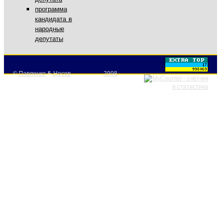
программа
кандидата в
народные
депутаты
©
Павленко
&
Носов
2998