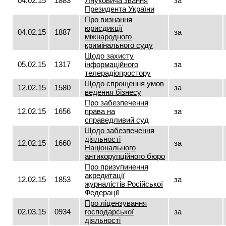
04.02.15
1883
Януковича звання
за
Президента України
Про визнання
юрисдикції
04.02.15
1887
за
міжнародного
кримінального суду
Щодо захисту
05.02.15
1317
інформаційного
за
телерадіопростору
Щодо спрощення умов
12.02.15
1580
за
ведення бізнесу
Про забезпечення
12.02.15
1656
права на
за
справедливий суд
Щодо забезпечення
діяльності
12.02.15
1660
за
Національного
антикорупційного бюро
Про призупинення
акредитації
12.02.15
1853
за
журналістів Російської
Федерації
Про ліцензування
02.03.15
0934
господарської
за
діяльності