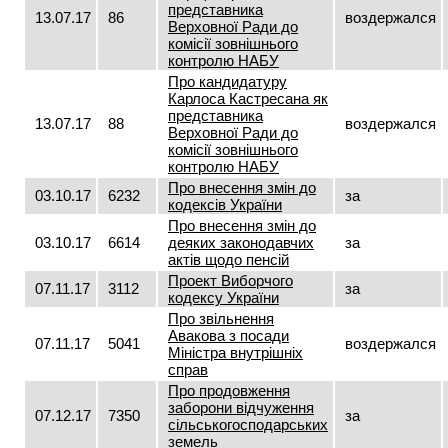
представника
13.07.17
86
воздержался
Верховної Ради до
комісії зовнішнього
контролю НАБУ
Про кандидатуру
Карлоса Кастресана як
представника
13.07.17
88
воздержался
Верховної Ради до
комісії зовнішнього
контролю НАБУ
Про внесення змін до
03.10.17
6232
за
кодексів України
Про внесення змін до
03.10.17
6614
деяких законодавчих
за
актів щодо пенсій
Проект Виборчого
07.11.17
3112
за
кодексу України
Про звільнення
Авакова з посади
07.11.17
5041
воздержался
Міністра внутрішніх
справ
Про продовження
заборони відчуження
07.12.17
7350
за
сільськогосподарських
земель