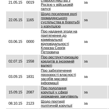
співробітництва з
21.05.15
0019
за
Росією у військовій
галузі
Щодо посилення ролі
громадянського
22.05.15
1165
за
суспільства в боротьбі
з корупцією
Про надання згоди на
притягнення до
кримінальної
03.06.15
0000
за
відповідальності
Клюєва Сергія
Петровича
Про реструктуризацію
02.07.15
1558
кредитів в іноземній
за
валюті
Про забезпечення
прозорості власності
03.09.15
1831
за
засобів масової
інформації
Про подолання
15.09.15
2087
корупції у сфері
за
державних закупівель
Щодо протидії
08.10.15
2123
за
політичній корупції