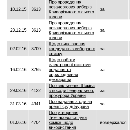
Про проведення
позачергових виборів
10.12.15
3613
за
Криворізького міського
голови
Про проведення
позачергових виборів
23.12.15
3613
за
Криворізького міського
голови
Щодо виключення
02.02.16
3700
кандидатів з виборчого
за
списку
Щодо роботи
електронної системи
16.02.16
3755
подання та
за
оприлюднення
декларацій
Про звільнення Шокіна
29.03.16
4122
з посади Генерального
за
прокурора України
Про надання згоди на
31.03.16
4341
за
арешт судді Бурана
Про утворення
Тимчасової слідчої
01.06.16
4704
комісії щодо
воздержался
використання