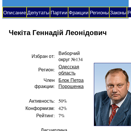
Описание
Депутаты
Партии
Фракции
Регионы
Законы
Р
Чекіта Геннадій Леонідович
Виборчий
Избран от:
округ №134
Одесская
Регион:
область
Член
Блок Петра
фракции:
Порошенка
Активность:
50%
Конформизм:
42%
Рейтинг:
7%
Дисциплина