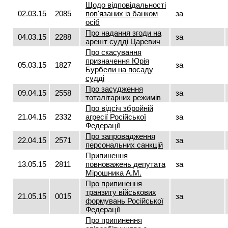
Щодо відповідальності
02.03.15
2085
пов'язаних із банком
за
осіб
Про надання згоди на
04.03.15
2288
за
арешт судді Царевич
Про скасування
призначення Юрія
05.03.15
1827
за
Бурбели на посаду
судді
Про засудження
09.04.15
2558
за
тоталітарних режимів
Про відсіч збройній
21.04.15
2332
агресії Російської
за
Федерації
Про запровадження
22.04.15
2571
за
персональних санкцій
Припинення
13.05.15
2811
повноважень депутата
за
Мірошника А.М.
Про припинення
транзиту військових
21.05.15
0015
за
формувань Російської
Федерації
Про припинення