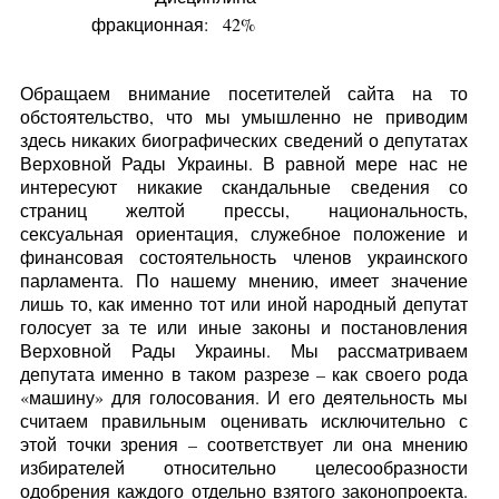
фракционная:
42%
Обращаем внимание посетителей сайта на то
обстоятельство, что мы умышленно не приводим
здесь никаких биографических сведений о депутатах
Верховной Рады Украины. В равной мере нас не
интересуют никакие скандальные сведения со
страниц желтой прессы, национальность,
сексуальная ориентация, служебное положение и
финансовая состоятельность членов украинского
парламента. По нашему мнению, имеет значение
лишь то, как именно тот или иной народный депутат
голосует за те или иные законы и постановления
Верховной Рады Украины. Мы рассматриваем
депутата именно в таком разрезе – как своего рода
«машину» для голосования. И его деятельность мы
считаем правильным оценивать исключительно с
этой точки зрения – соответствует ли она мнению
избирателей относительно целесообразности
одобрения каждого отдельно взятого законопроекта.