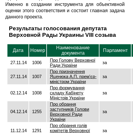
Именно в создании инструмента для объективной
оценки этого соответствия и состоит главная задача
данного проекта.
Результаты голосования депутата
Верховной Рады Украины VIII созыва
Наименование
Дата
Номер
Парламент
документа
Про Голову Верховної
27.11.14
1006
за
Ради України
Про призначення
27.11.14
1007
Яценюка А.П. прем'єр-
за
міністром України
Про формування
02.12.14
1008
складу Кабінету
за
Міністрів України
Про обрання
заступників Голови
04.12.14
1255
за
Верховної Ради
України
Про обрання голів
11.12.14
1291
комітетів Верховної
за