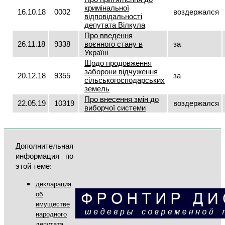
кримінальної
16.10.18
0002
воздержался
відповідальності
депутата Вілкула
Про введення
26.11.18
9338
воєнного стану в
за
Україні
Щодо продовження
заборони відчуження
20.12.18
9355
за
сільськогосподарських
земель
Про внесення змін до
22.05.19
10319
воздержался
виборчої системи
Дополнительная
информация по
этой теме:
декларация
об
имуществе
народного
депутата