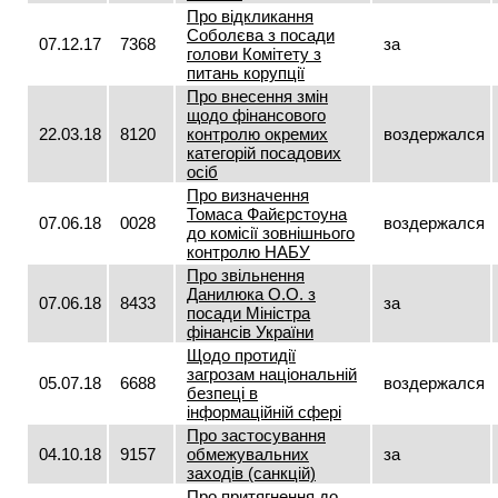
Про відкликання
Соболєва з посади
07.12.17
7368
за
голови Комітету з
питань корупції
Про внесення змін
щодо фінансового
22.03.18
8120
контролю окремих
воздержался
категорій посадових
осіб
Про визначення
Томаса Файєрстоуна
07.06.18
0028
воздержался
до комісії зовнішнього
контролю НАБУ
Про звільнення
Данилюка О.О. з
07.06.18
8433
за
посади Міністра
фінансів України
Щодо протидії
загрозам національній
05.07.18
6688
воздержался
безпеці в
інформаційній сфері
Про застосування
04.10.18
9157
обмежувальних
за
заходів (санкцій)
Про притягнення до