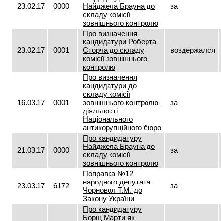
23.02.17
0000
Найджела Брауна до
за
складу комісії
зовнішнього контролю
Про визначення
кандидатури Роберта
23.02.17
0001
Сторча до складу
воздержался
комісії зовнішнього
контролю
Про визначення
кандидатури до
складу комісії
16.03.17
0001
зовнішнього контролю
за
діяльності
Національного
антикорупційного бюро
Про кандидатуру
Найджела Брауна до
21.03.17
0000
за
складу комісії
зовнішнього контролю
Поправка №12
народного депутата
23.03.17
6172
за
Чорновол Т.М. до
Закону України
Про кандидатуру
Борщ Марти як