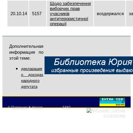
Щодо забезпечення
виборчих прав
20.10.14
5157
учасників
воздержался
з
антитерористичної
операції
Дополнительная
информация по
этой теме:
декларация
о доходах
народного
депутата
©
Павленко
&
Носов
3482