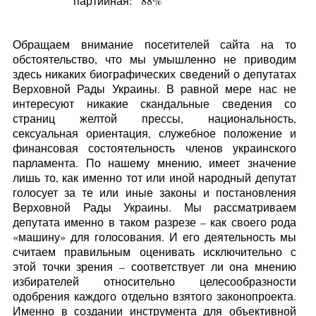
партийная:
88%
Обращаем внимание посетителей сайта на то
обстоятельство, что мы умышленно не приводим
здесь никаких биографических сведений о депутатах
Верховной Рады Украины. В равной мере нас не
интересуют никакие скандальные сведения со
страниц желтой прессы, национальность,
сексуальная ориентация, служебное положение и
финансовая состоятельность членов украинского
парламента. По нашему мнению, имеет значение
лишь то, как именно тот или иной народный депутат
голосует за те или иные законы и постановления
Верховной Рады Украины. Мы рассматриваем
депутата именно в таком разрезе – как своего рода
«машину» для голосования. И его деятельность мы
считаем правильным оценивать исключительно с
этой точки зрения – соответствует ли она мнению
избирателей относительно целесообразности
одобрения каждого отдельно взятого законопроекта.
Именно в создании инструмента для объективной