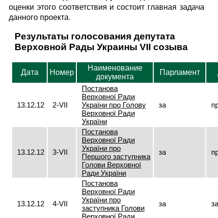
оценки этого соответствия и состоит главная задача
данного проекта.
Результаты голосования депутата
Верховной Рады Украины VII созыва
Наименование
Дата
Номер
Парламент
документа
Постанова
Верховної Ради
13.12.12
2-VII
України про Голову
за
п
Верховної Ради
України
Постанова
Верховної Ради
України про
13.12.12
3-VII
за
п
Першого заступника
Голови Верховної
Ради України
Постанова
Верховної Ради
України про
13.12.12
4-VII
за
з
заступника Голови
Верховної Ради