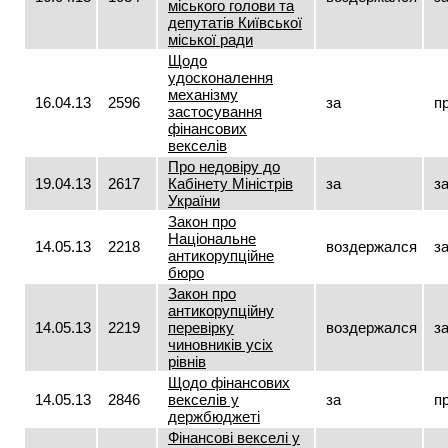
міського голови та
депутатів Київської
міської ради
Щодо
удосконалення
механізму
16.04.13
2596
за
п
застосування
фінансових
векселів
Про недовіру до
19.04.13
2617
Кабінету Міністрів
за
з
України
Закон про
Національне
14.05.13
2218
воздержался
з
антикорупційне
бюро
Закон про
антикорупційну
14.05.13
2219
перевірку
воздержался
з
чиновників усіх
рівнів
Щодо фінансових
14.05.13
2846
векселів у
за
п
держбюджеті
Фінансові векселі у