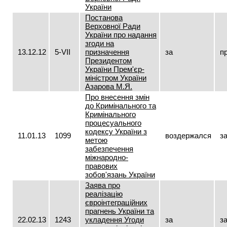
України
Постанова
Верховної Ради
України про надання
згоди на
13.12.12
5-VII
призначення
за
п
Президентом
України Прем'єр-
міністром України
Азарова М.Я.
Про внесення змін
до Кримінального та
Кримінального
процесуального
кодексу України з
11.01.13
1099
воздержался
з
метою
забезпечення
міжнародно-
правових
зобов'язань України
Заява про
реалізацію
євроінтеграційних
прагнень України та
22.02.13
1243
укладення Угоди
за
з