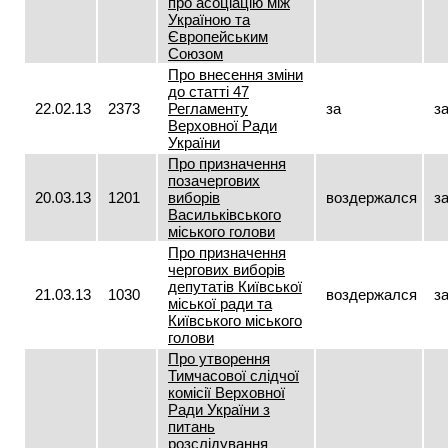
про асоціацію між
Україною та
Європейським
Союзом
Про внесення зміни
до статті 47
22.02.13
2373
Регламенту
за
з
Верховної Ради
України
Про призначення
позачергових
20.03.13
1201
виборів
воздержался
з
Васильківського
міського голови
Про призначення
чергових виборів
депутатів Київської
21.03.13
1030
воздержался
з
міської ради та
Київського міського
голови
Про утворення
Тимчасової слідчої
комісії Верховної
Ради України з
питань
розслідування