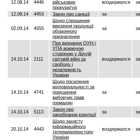
12.08.14
4446
військових
воздержался
з
прокуратур
12.08.14
4453
Закон про санкції
за
з
Щодо спрощення
ввезення продукції
02.09.14
4555
за
з
оборонного
призначення
Про визнання ОУН і
УПА воюючою
стороною у Другій
14.10.14
2111
світовій війні за
воздержался
з
свободу і
незалежність
України
Щодо посилення
відповідальності за
14.10.14
4741
порушення
за
з
виборчих прав
громадян
Закон про
14.10.14
5113
за
з
запобігання корупції
Щодо захисту
інформаційного
20.10.14
4443
воздержался
з
телерадіопростору
України