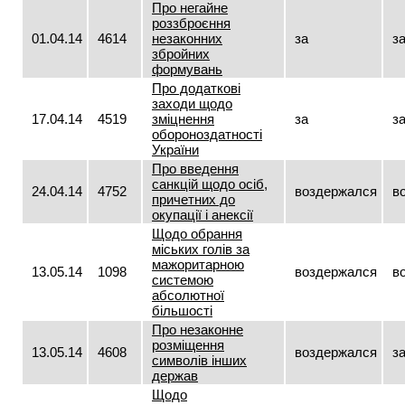
Про негайне
роззброєння
01.04.14
4614
незаконних
за
з
збройних
формувань
Про додаткові
заходи щодо
17.04.14
4519
зміцнення
за
з
обороноздатності
України
Про введення
санкцій щодо осіб,
24.04.14
4752
воздержался
в
причетних до
окупації і анексії
Щодо обрання
міських голів за
мажоритарною
13.05.14
1098
воздержался
в
системою
абсолютної
більшості
Про незаконне
розміщення
13.05.14
4608
воздержался
з
символів інших
держав
Щодо