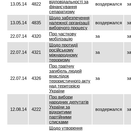
відповідальності за
13.05.14
4822
воздержался
з
фінансування
сепаратизму
Щодо забезпечення
13.05.14
4835
належної організації
воздержался
з
виборчого процесу
Про часткову
22.07.14
4320
за
з
мобілізацію
Щодо протидії
російському
22.07.14
4321
за
з
міжнародному
тероризму
Про трагічну
загибель людей
внаслідок
22.07.14
4326
за
з
терористичного акту
над територією
України
Про вибори
народних депутатів
України за
12.08.14
4222
воздержался
з
відкритими
партійними
списками
Щодо утворення