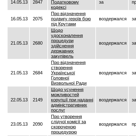
14.05.13
2847
Податковому
за
п
кодексі
Про відзначення
16.05.13
2075
подвигу героїв бою
воздержался
з
під Крутами
Щодо
удосконалення
процедури
21.05.13
2680
воздержался
з
здійснення
державних
закупівель
Про відзначення
створення
21.05.13
2684
Української
воздержался
з
Головної
Визвольної Ради
Щодо усунення
можливостей
22.05.13
2149
корупції при наданні
воздержался
з
адміністративних
послуг
Про утворення
слідчої комісії за
23.05.13
2090
воздержался
п
скороченою
процедурою