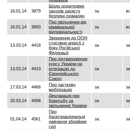
Щодо додаткових
16.01.14
3879
заходів захисту
за
в
безпеки громадян
Про звільнення від
16.01.14
3893
кримінальної
за
в
відповідальності
Звернення до ООН
стосовно агресії з
13.03.14
4418
за
з
боку Російської
Федерації
Про підтвердження
курсу України на
13.03.14
4419
інтеграцію до
за
з
Європейського
Союзу
Про часткову
17.03.14
4466
за
з
мобілізацію
Декларація про
20.03.14
4498
боротьбу за
за
з
звільнення України
Про
багатонаціональні
01.04.14
4561
за
з
навчання збройних
сил