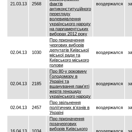
21.03.13
2568
фактів
воздержался
з
антиконституційного
перегляду
волевиявлення
українського народу
на парламентських
виборах 2012 року
Про призначення
чергових виборів
депутатів Київської
02.04.13
1030
воздержался
з
міської ради та
Київського міського
голови
Про 80-у роковину
Голодомору в
Україні та
02.04.13
2185
воздержался
з
вшанування пам'яті
жертв геноциду
українського народу
Про звільнення
02.04.13
2457
політичних в'язнів в
воздержался
з
Україні
Про призначення
позачергових
виборів Київського
16.04.13
1034
воздержался
з