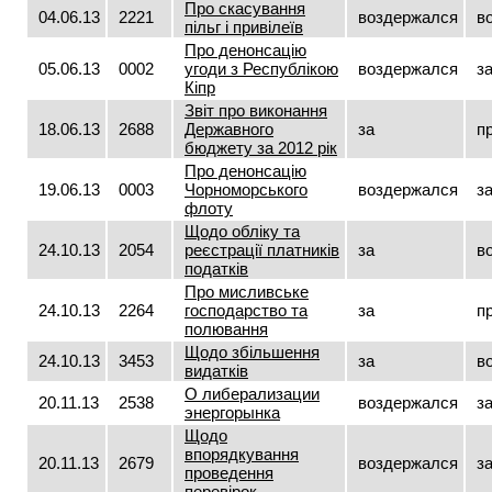
Про скасування
04.06.13
2221
воздержался
в
пільг і привілеїв
Про денонсацію
05.06.13
0002
угоди з Республікою
воздержался
з
Кіпр
Звіт про виконання
18.06.13
2688
Державного
за
п
бюджету за 2012 рік
Про денонсацію
19.06.13
0003
Чорноморського
воздержался
з
флоту
Щодо обліку та
24.10.13
2054
реєстрації платників
за
в
податків
Про мисливське
24.10.13
2264
господарство та
за
п
полювання
Щодо збільшення
24.10.13
3453
за
в
видатків
О либерализации
20.11.13
2538
воздержался
з
энергорынка
Щодо
впорядкування
20.11.13
2679
воздержался
з
проведення
перевірок