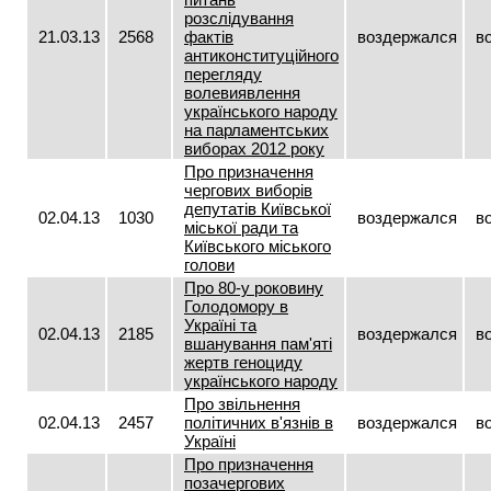
розслідування
21.03.13
2568
фактів
воздержался
в
антиконституційного
перегляду
волевиявлення
українського народу
на парламентських
виборах 2012 року
Про призначення
чергових виборів
депутатів Київської
02.04.13
1030
воздержался
в
міської ради та
Київського міського
голови
Про 80-у роковину
Голодомору в
Україні та
02.04.13
2185
воздержался
в
вшанування пам'яті
жертв геноциду
українського народу
Про звільнення
02.04.13
2457
політичних в'язнів в
воздержался
в
Україні
Про призначення
позачергових