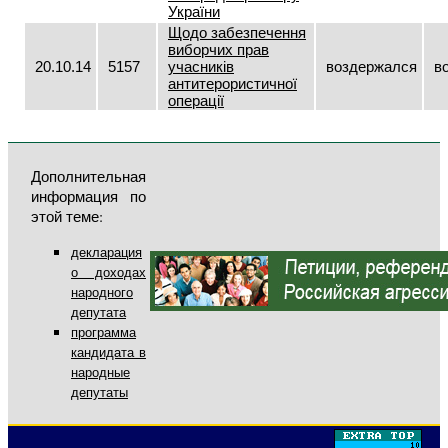
України
Щодо забезпечення
виборчих прав
20.10.14
5157
учасників
воздержался
в
антитерористичної
операції
Дополнительная
информация по
этой теме:
декларация
о доходах
народного
депутата
программа
кандидата в
народные
депутаты