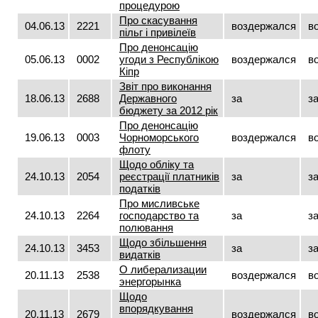
процедурою
Про скасування
04.06.13
2221
воздержался
в
пільг і привілеїв
Про денонсацію
05.06.13
0002
угоди з Республікою
воздержался
в
Кіпр
Звіт про виконання
18.06.13
2688
Державного
за
з
бюджету за 2012 рік
Про денонсацію
19.06.13
0003
Чорноморського
воздержался
в
флоту
Щодо обліку та
24.10.13
2054
реєстрації платників
за
з
податків
Про мисливське
24.10.13
2264
господарство та
за
з
полювання
Щодо збільшення
24.10.13
3453
за
з
видатків
О либерализации
20.11.13
2538
воздержался
в
энергорынка
Щодо
впорядкування
20.11.13
2679
воздержался
в