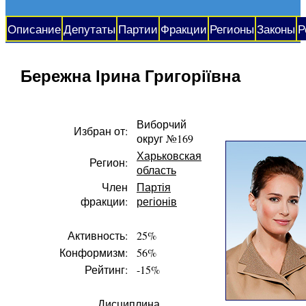
Описание
Депутаты
Партии
Фракции
Регионы
Законы
Р
Бережна Ірина Григоріївна
Виборчий
Избран от:
округ №169
Харьковская
Регион:
область
Член
Партія
фракции:
регіонів
Активность:
25%
Конформизм:
56%
Рейтинг:
-15%
Дисциплина