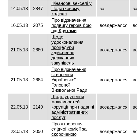
Фінансові векселі у
14.05.13
2847
Податковому
за
з
кодексі
Про відзначення
16.05.13
2075
подвигу героїв бою
воздержался
в
під Крутами
Щодо
удосконалення
процедури
21.05.13
2680
воздержался
в
здійснення
державних
закупівель
Про відзначення
створення
21.05.13
2684
Української
воздержался
в
Головної
Визвольної Ради
Щодо усунення
можливостей
22.05.13
2149
корупції при наданні
воздержался
в
адміністративних
послуг
Про утворення
слідчої комісії за
23.05.13
2090
воздержался
в
скороченою