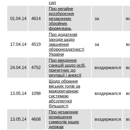
сил
Про негайне
роззброєння
01.04.14
4614
незаконних
за
в
збройних
формувань
Про додаткові
заходи щодо
17.04.14
4519
зміцнення
за
в
обороноздатності
України
Про введення
санкцій щодо осіб,
24.04.14
4752
воздержался
в
причетних до
окупації і анексії
Щодо обрання
міських голів за
мажоритарною
13.05.14
1098
воздержался
в
системою
абсолютної
більшості
Про незаконне
розміщення
13.05.14
4608
воздержался
в
символів інших
держав