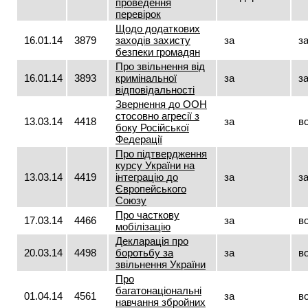
проведення
перевірок
Щодо додаткових
16.01.14
3879
заходів захисту
за
з
безпеки громадян
Про звільнення від
16.01.14
3893
кримінальної
за
з
відповідальності
Звернення до ООН
стосовно агресії з
13.03.14
4418
за
в
боку Російської
Федерації
Про підтвердження
курсу України на
13.03.14
4419
інтеграцію до
за
з
Європейського
Союзу
Про часткову
17.03.14
4466
за
в
мобілізацію
Декларація про
20.03.14
4498
боротьбу за
за
в
звільнення України
Про
багатонаціональні
01.04.14
4561
за
в
навчання збройних