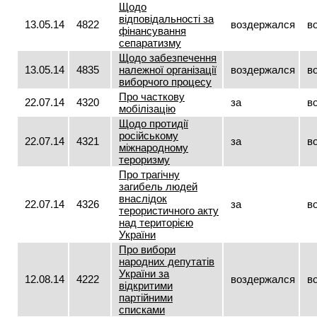
Щодо
відповідальності за
13.05.14
4822
воздержался
в
фінансування
сепаратизму
Щодо забезпечення
13.05.14
4835
належної організації
воздержался
в
виборчого процесу
Про часткову
22.07.14
4320
за
в
мобілізацію
Щодо протидії
російському
22.07.14
4321
за
в
міжнародному
тероризму
Про трагічну
загибель людей
внаслідок
22.07.14
4326
за
в
терористичного акту
над територією
України
Про вибори
народних депутатів
України за
12.08.14
4222
воздержался
в
відкритими
партійними
списками