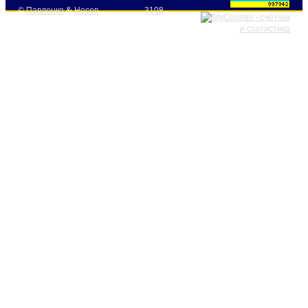
©
Павленко
&
Носов
3108