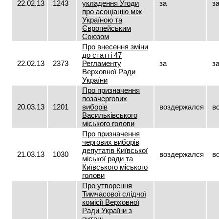
22.02.13
1243
укладення Угоди
за
з
про асоціацію між
Україною та
Європейським
Союзом
Про внесення зміни
до статті 47
22.02.13
2373
Регламенту
за
з
Верховної Ради
України
Про призначення
позачергових
20.03.13
1201
виборів
воздержался
в
Васильківського
міського голови
Про призначення
чергових виборів
депутатів Київської
21.03.13
1030
воздержался
в
міської ради та
Київського міського
голови
Про утворення
Тимчасової слідчої
комісії Верховної
Ради України з
питань