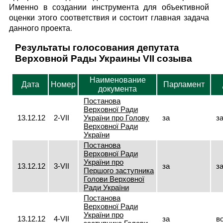
Именно в создании инструмента для объективной
оценки этого соответствия и состоит главная задача
данного проекта.
Результаты голосования депутата
Верховной Рады Украины VII созыва
Наименование
Дата
Номер
Парламент
документа
Постанова
Верховної Ради
13.12.12
2-VII
України про Голову
за
з
Верховної Ради
України
Постанова
Верховної Ради
України про
13.12.12
3-VII
за
з
Першого заступника
Голови Верховної
Ради України
Постанова
Верховної Ради
України про
13.12.12
4-VII
за
в