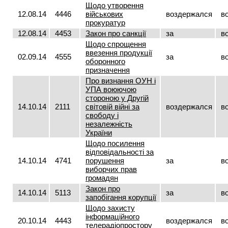
Щодо утворення
12.08.14
4446
військових
воздержался
в
прокуратур
12.08.14
4453
Закон про санкції
за
в
Щодо спрощення
ввезення продукції
02.09.14
4555
за
в
оборонного
призначення
Про визнання ОУН і
УПА воюючою
стороною у Другій
14.10.14
2111
світовій війні за
воздержался
в
свободу і
незалежність
України
Щодо посилення
відповідальності за
14.10.14
4741
порушення
за
в
виборчих прав
громадян
Закон про
14.10.14
5113
за
в
запобігання корупції
Щодо захисту
інформаційного
20.10.14
4443
воздержался
в
телерадіопростору