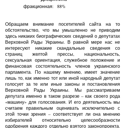
фракционная:
88%
Обращаем внимание посетителей сайта на то
обстоятельство, что мы умышленно не приводим
здесь никаких биографических сведений о депутатах
Верховной Рады Украины. В равной мере нас не
интересуют никакие скандальные сведения со
страниц желтой прессы, национальность,
сексуальная ориентация, служебное положение и
финансовая состоятельность членов украинского
парламента. По нашему мнению, имеет значение
лишь то, как именно тот или иной народный депутат
голосует за те или иные законы и постановления
Верховной Рады Украины. Мы рассматриваем
депутата именно в таком разрезе – как своего рода
«машину» для голосования. И его деятельность мы
считаем правильным оценивать исключительно с
этой точки зрения – соответствует ли она мнению
избирателей относительно целесообразности
одобрения каждого отдельно взятого законопроекта.