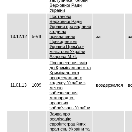
заступника Голови
Верховної Ради
України
Постанова
Верховної Ради
України про надання
згоди на
13.12.12
5-VII
призначення
за
з
Президентом
України Прем'єр-
міністром України
Азарова М.Я.
Про внесення змін
до Кримінального та
Кримінального
процесуального
кодексу України з
11.01.13
1099
воздержался
в
метою
забезпечення
міжнародно-
правових
зобов'язань України
Заява про
реалізацію
євроінтеграційних
прагнень України та