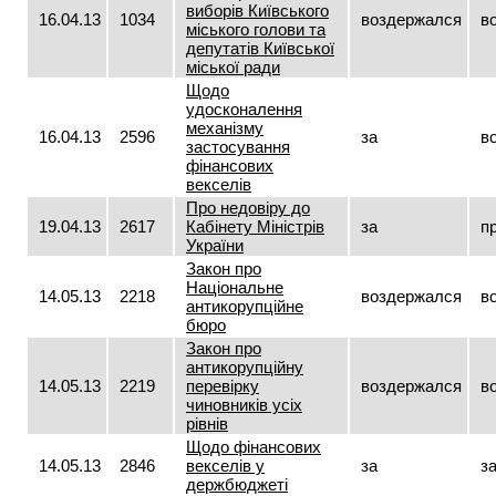
виборів Київського
16.04.13
1034
воздержался
в
міського голови та
депутатів Київської
міської ради
Щодо
удосконалення
механізму
16.04.13
2596
за
в
застосування
фінансових
векселів
Про недовіру до
19.04.13
2617
Кабінету Міністрів
за
п
України
Закон про
Національне
14.05.13
2218
воздержался
в
антикорупційне
бюро
Закон про
антикорупційну
14.05.13
2219
перевірку
воздержался
в
чиновників усіх
рівнів
Щодо фінансових
14.05.13
2846
векселів у
за
з
держбюджеті