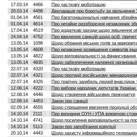
17.03.14
4466
Про часткову мобілізацію
20.03.14
4498
Декларація про боротьбу за звільнення 
01.04.14
4561
Про багатонаціональні навчання збройн
01.04.14
4614
Про негайне роззброєння незаконних з
17.04.14
4519
Про додаткові заходи щодо зміцнення о
24.04.14
4752
Про введення санкцій щодо осіб, причетни
13.05.14
1098
Щодо обрання міських голів за мажори
13.05.14
4608
Про незаконне розміщення символів ін
13.05.14
4822
Щодо відповідальності за фінансування
13.05.14
4835
Щодо забезпечення належної організаці
22.07.14
4320
Про часткову мобілізацію
22.07.14
4321
Щодо протидії російському міжнародно
22.07.14
4326
Про трагічну загибель людей внаслідок 
12.08.14
4222
Про вибори народних депутатів України 
12.08.14
4446
Щодо утворення військових прокуратур
12.08.14
4453
Закон про санкції
02.09.14
4555
Щодо спрощення ввезення продукції об
14.10.14
2111
Про визнання ОУН і УПА воюючою стороно
14.10.14
4741
Щодо посилення відповідальності за по
14.10.14
5113
Закон про запобігання корупції
20.10.14
4443
Щодо захисту інформаційного телерадіо