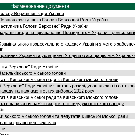
Наименование документа
Голову Верховної Ради України
Першого заступника Голови Верховної Ради України
заступника Голови Верховної Ради України
надання згоди на призначення Президентом України Прем'єр-міні
 Кримінального процесуального кодексу України з метою забезпе
ни
прагнень України та укладення Угоди про асоціацію між Україною
енту Верховної Ради України
асильківського міського голови
тів Київської міської ради та Київського міського голови
ії Верховної Ради України з питань розслідування фактів антикон
народу на парламентських виборах 2012 року
тів Київської міської ради та Київського міського голови
 та вшанування пам'яті жертв геноциду українського народу
їні
ївського міського голови та депутатів Київської міської ради
вання фінансових векселів
їни