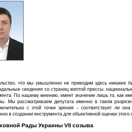
льство, что мы умышленно не приводим здесь никаких б
ндальные сведения со страниц желтой прессы, национальн
ента. По нашему мнению, имеет значение лишь то, как име
ы. Мы рассматриваем депутата именно в таком разрезе 
ючительно с этой точки зрения – соответствует ли она
но в создании инструмента для объективной оценки этого с
ховной Рады Украины VII созыва