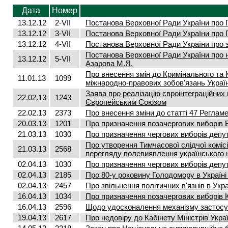
Дата
Номер
13.12.12
2-VII
Постанова Верховної Ради України про 
13.12.12
3-VII
Постанова Верховної Ради України про 
13.12.12
4-VII
Постанова Верховної Ради України про 
Постанова Верховної Ради України про 
13.12.12
5-VII
Азарова М.Я.
Про внесення змін до Кримінального та
11.01.13
1099
міжнародно-правових зобов'язань Украї
Заява про реалізацію євроінтеграційних 
22.02.13
1243
Європейським Союзом
22.02.13
2373
Про внесення зміни до статті 47 Реглам
20.03.13
1201
Про призначення позачергових виборів В
21.03.13
1030
Про призначення чергових виборів депута
Про утворення Тимчасової слідчої коміс
21.03.13
2568
перегляду волевиявлення українського 
02.04.13
1030
Про призначення чергових виборів депута
02.04.13
2185
Про 80-у роковину Голодомору в Україні
02.04.13
2457
Про звільнення політичних в'язнів в Укра
16.04.13
1034
Про призначення позачергових виборів Ки
16.04.13
2596
Щодо удосконалення механізму застосу
19.04.13
2617
Про недовіру до Кабінету Міністрів Укра