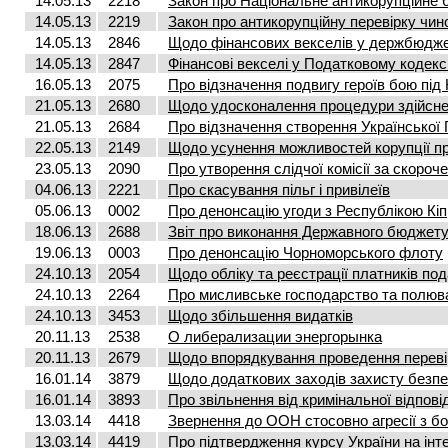
14.05.13
2218
Закон про Національне антикорупційне 
14.05.13
2219
Закон про антикорупційну перевірку чинов
14.05.13
2846
Щодо фінансових векселів у держбюдже
14.05.13
2847
Фінансові векселі у Податковому кодекс
16.05.13
2075
Про відзначення подвигу героїв бою під
21.05.13
2680
Щодо удосконалення процедури здійсне
21.05.13
2684
Про відзначення створення Української
22.05.13
2149
Щодо усунення можливостей корупції пр
23.05.13
2090
Про утворення слідчої комісії за скоро
04.06.13
2221
Про скасування пільг і привілеїв
05.06.13
0002
Про денонсацію угоди з Республікою Кіп
18.06.13
2688
Звіт про виконання Державного бюджету 
19.06.13
0003
Про денонсацію Чорноморського флоту
24.10.13
2054
Щодо обліку та реєстрації платників под
24.10.13
2264
Про мисливське господарство та полюв
24.10.13
3453
Щодо збільшення видатків
20.11.13
2538
О либерализации энергорынка
20.11.13
2679
Щодо впорядкування проведення переві
16.01.14
3879
Щодо додаткових заходів захисту безпе
16.01.14
3893
Про звільнення від кримінальної відпові
13.03.14
4418
Звернення до ООН стосовно агресії з бо
13.03.14
4419
Про підтвердження курсу України на ін