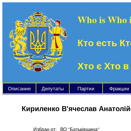
Who is Who 
Кто есть Кт
Хто є Хто в
Описание
Депутаты
Партии
Фракции
Кириленко В'ячеслав Анатолі
Избран от:
ВО "Батьківщина"