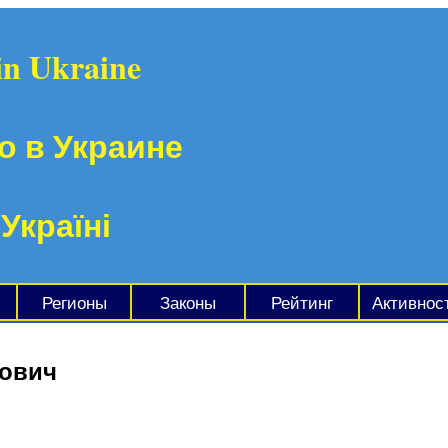
in Ukraine
о в Украине
 Україні
Регионы
Законы
Рейтинг
Активнос
йович