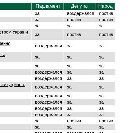
Парламент
Депутат
Народ
за
воздержался
против
за
против
против
за
за
за
стром України
за
против
против
чення
воздержался
за
за
 та
за
за
за
за
за
за
воздержался
за
за
воздержался
за
за
ституційного
воздержался
за
за
воздержался
за
за
воздержался
за
за
воздержался
за
за
воздержался
за
за
за
против
против
за
за
за