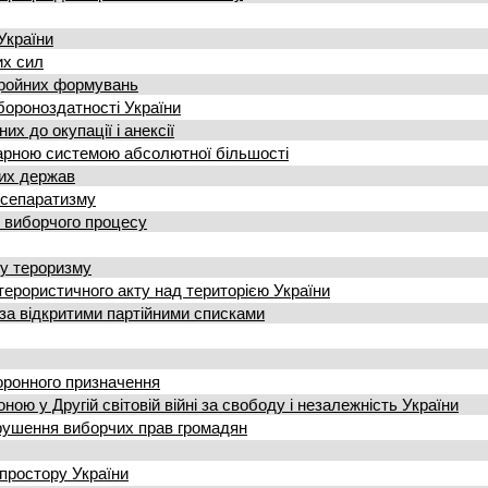
України
их сил
бройних формувань
бороноздатності України
х до окупації і анексії
тарною системою абсолютної більшості
ших держав
 сепаратизму
ї виборчого процесу
му тероризму
терористичного акту над територією України
за відкритими партійними списками
оронного призначення
ю у Другій світовій війні за свободу і незалежність України
рушення виборчих прав громадян
простору України