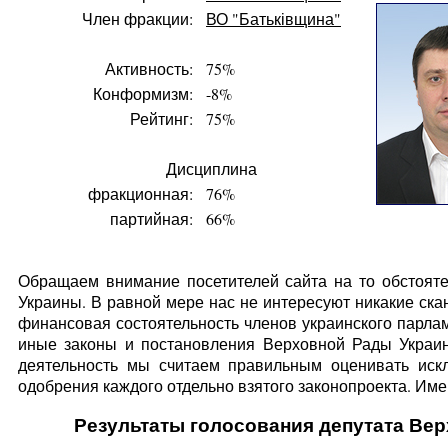
Член фракции:
ВО "Батьківщина"
Активность:
75%
Конформизм:
-8%
Рейтинг:
75%
Дисциплина
фракционная:
76%
партийная:
66%
Обращаем внимание посетителей сайта на то обстояте
Украины. В равной мере нас не интересуют никакие ска
финансовая состоятельность членов украинского парлам
иные законы и постановления Верховной Рады Украин
деятельность мы считаем правильным оценивать искл
одобрения каждого отдельно взятого законопроекта. Имен
Результаты голосования депутата Вер