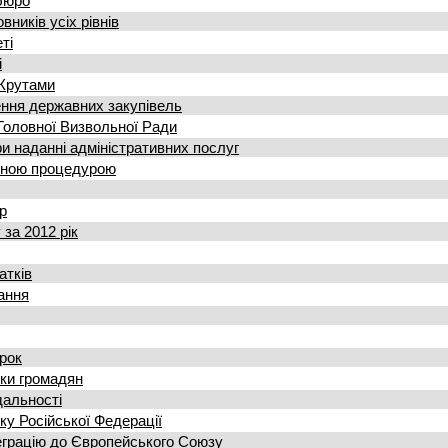
бюро
ників усіх рівнів
ті
і
 Крутами
ння державних закупівель
 Головної Визвольної Ради
и наданні адміністративних послуг
ченою процедурою
р
за 2012 рік
атків
ання
рок
ки громадян
дальності
ку Російської Федерації
теграцію до Європейського Союзу