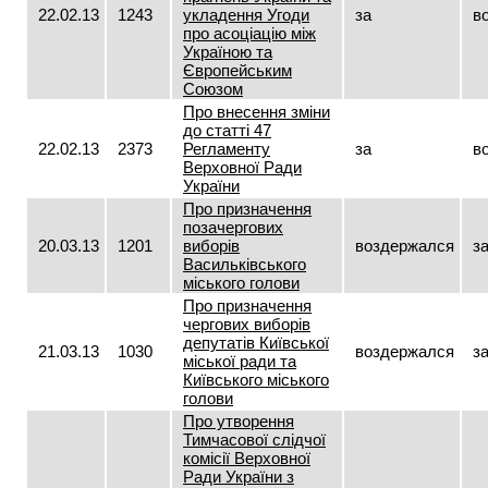
22.02.13
1243
укладення Угоди
за
в
про асоціацію між
Україною та
Європейським
Союзом
Про внесення зміни
до статті 47
22.02.13
2373
Регламенту
за
в
Верховної Ради
України
Про призначення
позачергових
20.03.13
1201
виборів
воздержался
з
Васильківського
міського голови
Про призначення
чергових виборів
депутатів Київської
21.03.13
1030
воздержался
з
міської ради та
Київського міського
голови
Про утворення
Тимчасової слідчої
комісії Верховної
Ради України з