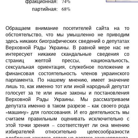
фракционная:
74%
партийная:
68%
Обращаем внимание посетителей сайта на то
обстоятельство, что мы умышленно не приводим
здесь никаких биографических сведений о депутатах
Верховной Рады Украины. В равной мере нас не
интересуют никакие скандальные сведения со
страниц желтой прессы, национальность,
сексуальная ориентация, служебное положение и
финансовая состоятельность членов украинского
парламента. По нашему мнению, имеет значение
лишь то, как именно тот или иной народный депутат
голосует за те или иные законы и постановления
Верховной Рады Украины. Мы рассматриваем
депутата именно в таком разрезе – как своего рода
«машину» для голосования. И его деятельность мы
считаем правильным оценивать исключительно с
этой точки зрения – соответствует ли она мнению
избирателей относительно целесообразности
одобрения каждого отдельно взятого законопроекта.