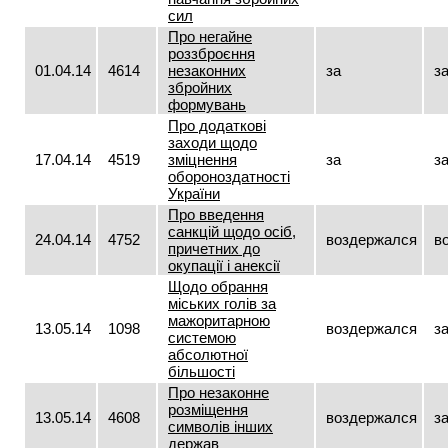
сил
Про негайне
роззброєння
01.04.14
4614
незаконних
за
з
збройних
формувань
Про додаткові
заходи щодо
17.04.14
4519
зміцнення
за
з
обороноздатності
України
Про введення
санкцій щодо осіб,
24.04.14
4752
воздержался
в
причетних до
окупації і анексії
Щодо обрання
міських голів за
мажоритарною
13.05.14
1098
воздержался
з
системою
абсолютної
більшості
Про незаконне
розміщення
13.05.14
4608
воздержался
з
символів інших
держав