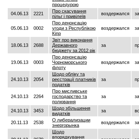
процедурою
Про скасування
04.06.13
2221
воздержался
з
пільг і привілеїв
Про денонсацію
05.06.13
0002
угоди з Республікою
воздержался
з
Кіпр
Звіт про виконання
18.06.13
2688
Державного
за
п
бюджету за 2012 рік
Про денонсацію
19.06.13
0003
Чорноморського
воздержался
з
флоту
Щодо обліку та
24.10.13
2054
реєстрації платників
за
п
податків
Про мисливське
24.10.13
2264
господарство та
за
з
полювання
Щодо збільшення
24.10.13
3453
за
в
видатків
О либерализации
20.11.13
2538
воздержался
з
энергорынка
Щодо
впорядкування