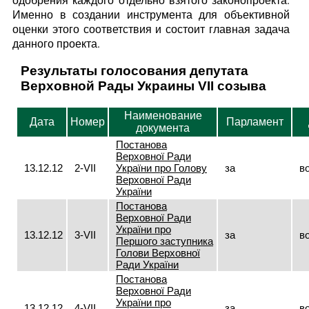
Именно в создании инструмента для объективной
оценки этого соответствия и состоит главная задача
данного проекта.
Результаты голосования депутата
Верховной Рады Украины VII созыва
Наименование
Дата
Номер
Парламент
документа
Постанова
Верховної Ради
13.12.12
2-VII
України про Голову
за
в
Верховної Ради
України
Постанова
Верховної Ради
України про
13.12.12
3-VII
за
в
Першого заступника
Голови Верховної
Ради України
Постанова
Верховної Ради
України про
13.12.12
4-VII
за
в