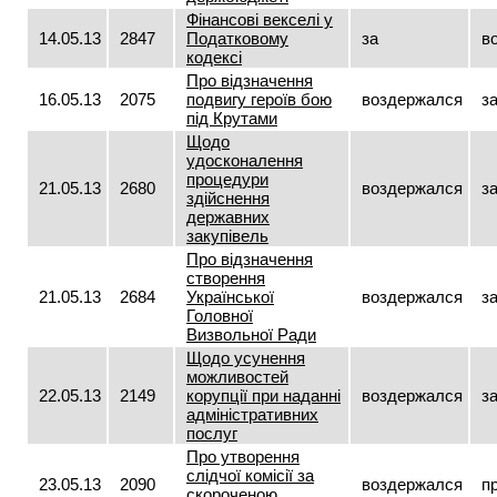
Фінансові векселі у
14.05.13
2847
Податковому
за
в
кодексі
Про відзначення
16.05.13
2075
подвигу героїв бою
воздержался
з
під Крутами
Щодо
удосконалення
процедури
21.05.13
2680
воздержался
з
здійснення
державних
закупівель
Про відзначення
створення
21.05.13
2684
Української
воздержался
з
Головної
Визвольної Ради
Щодо усунення
можливостей
22.05.13
2149
корупції при наданні
воздержался
з
адміністративних
послуг
Про утворення
слідчої комісії за
23.05.13
2090
воздержался
п
скороченою