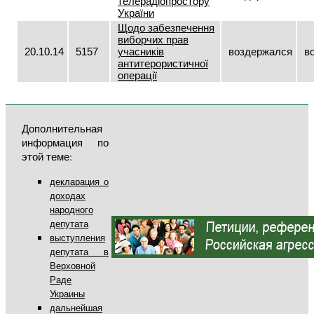
телерадіопростору
України
Щодо забезпечення
виборчих прав
20.10.14
5157
учасників
воздержался
в
антитерористичної
операції
Дополнительная
информация по
этой теме:
декларация о
доходах
народного
депутата
выступления
депутата в
Верховной
Раде
Украины
дальнейшая