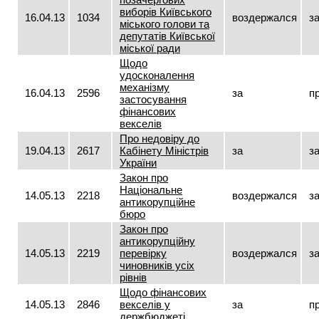
виборів Київського
16.04.13
1034
воздержался
з
міського голови та
депутатів Київської
міської ради
Щодо
удосконалення
механізму
16.04.13
2596
за
п
застосування
фінансових
векселів
Про недовіру до
19.04.13
2617
Кабінету Міністрів
за
з
України
Закон про
Національне
14.05.13
2218
воздержался
з
антикорупційне
бюро
Закон про
антикорупційну
14.05.13
2219
перевірку
воздержался
з
чиновників усіх
рівнів
Щодо фінансових
14.05.13
2846
векселів у
за
п
держбюджеті