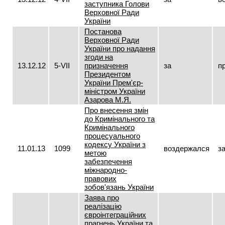
заступника Голови
Верховної Ради
України
Постанова
Верховної Ради
України про надання
згоди на
13.12.12
5-VII
призначення
за
п
Президентом
України Прем'єр-
міністром України
Азарова М.Я.
Про внесення змін
до Кримінального та
Кримінального
процесуального
кодексу України з
11.01.13
1099
воздержался
з
метою
забезпечення
міжнародно-
правових
зобов'язань України
Заява про
реалізацію
євроінтеграційних
прагнень України та