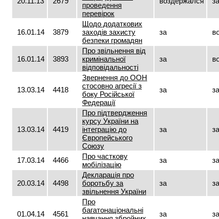
20.11.13
2679
воздержался
з
проведення
перевірок
Щодо додаткових
16.01.14
3879
заходів захисту
за
в
безпеки громадян
Про звільнення від
16.01.14
3893
кримінальної
за
в
відповідальності
Звернення до ООН
стосовно агресії з
13.03.14
4418
за
з
боку Російської
Федерації
Про підтвердження
курсу України на
13.03.14
4419
інтеграцію до
за
з
Європейського
Союзу
Про часткову
17.03.14
4466
за
з
мобілізацію
Декларація про
20.03.14
4498
боротьбу за
за
з
звільнення України
Про
багатонаціональні
01.04.14
4561
за
з
навчання збройних