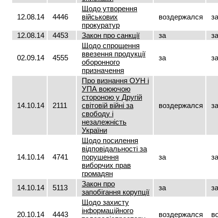
Щодо утворення
12.08.14
4446
військових
воздержался
з
прокуратур
12.08.14
4453
Закон про санкції
за
з
Щодо спрощення
ввезення продукції
02.09.14
4555
за
з
оборонного
призначення
Про визнання ОУН і
УПА воюючою
стороною у Другій
14.10.14
2111
світовій війні за
воздержался
з
свободу і
незалежність
України
Щодо посилення
відповідальності за
14.10.14
4741
порушення
за
з
виборчих прав
громадян
Закон про
14.10.14
5113
за
з
запобігання корупції
Щодо захисту
інформаційного
20.10.14
4443
воздержался
в