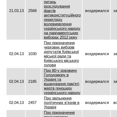
питань
розслідування
21.03.13
2568
фактів
воздержался
з
антиконституційного
перегляду
волевиявлення
українського народу
на парламентських
виборах 2012 року
Про призначення
чергових виборів
депутатів Київської
02.04.13
1030
воздержался
з
міської ради та
Київського міського
голови
Про 80-у роковину
Голодомору в
Україні та
02.04.13
2185
воздержался
з
вшанування пам'яті
жертв геноциду
українського народу
Про звільнення
02.04.13
2457
політичних в'язнів в
воздержался
в
Україні
Про призначення
позачергових