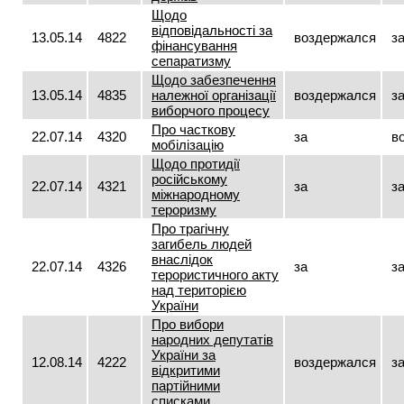
Щодо
відповідальності за
13.05.14
4822
воздержался
з
фінансування
сепаратизму
Щодо забезпечення
13.05.14
4835
належної організації
воздержался
з
виборчого процесу
Про часткову
22.07.14
4320
за
в
мобілізацію
Щодо протидії
російському
22.07.14
4321
за
з
міжнародному
тероризму
Про трагічну
загибель людей
внаслідок
22.07.14
4326
за
з
терористичного акту
над територією
України
Про вибори
народних депутатів
України за
12.08.14
4222
воздержался
з
відкритими
партійними
списками