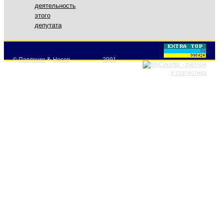
деятельность
этого
депутата
©
Павленко
&
Носов
2991