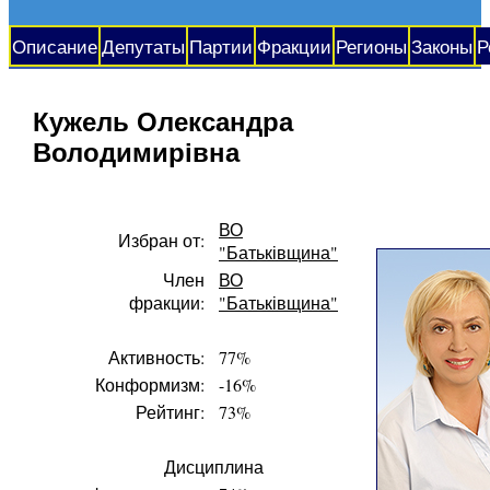
Описание
Депутаты
Партии
Фракции
Регионы
Законы
Р
Кужель Олександра
Володимирівна
ВО
Избран от:
"Батьківщина"
Член
ВО
фракции:
"Батьківщина"
Активность:
77%
Конформизм:
-16%
Рейтинг:
73%
Дисциплина