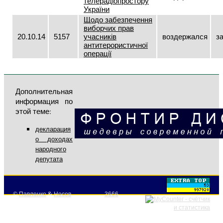
телерадіопростору
України
Щодо забезпечення
виборчих прав
20.10.14
5157
учасників
воздержался
з
антитерористичної
операції
Дополнительная
информация по
этой теме:
декларация
о доходах
народного
депутата
©
Павленко
&
Носов
3666