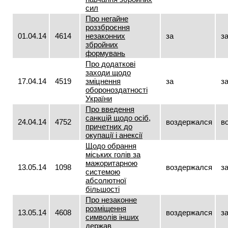
сил
Про негайне
роззброєння
01.04.14
4614
незаконних
за
з
збройних
формувань
Про додаткові
заходи щодо
17.04.14
4519
зміцнення
за
з
обороноздатності
України
Про введення
санкцій щодо осіб,
24.04.14
4752
воздержался
в
причетних до
окупації і анексії
Щодо обрання
міських голів за
мажоритарною
13.05.14
1098
воздержался
з
системою
абсолютної
більшості
Про незаконне
розміщення
13.05.14
4608
воздержался
з
символів інших
держав