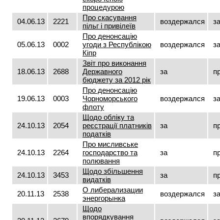
процедурою
Про скасування
04.06.13
2221
воздержался
з
пільг і привілеїв
Про денонсацію
05.06.13
0002
угоди з Республікою
воздержался
з
Кіпр
Звіт про виконання
18.06.13
2688
Державного
за
п
бюджету за 2012 рік
Про денонсацію
19.06.13
0003
Чорноморського
воздержался
з
флоту
Щодо обліку та
24.10.13
2054
реєстрації платників
за
п
податків
Про мисливське
24.10.13
2264
господарство та
за
п
полювання
Щодо збільшення
24.10.13
3453
за
п
видатків
О либерализации
20.11.13
2538
воздержался
з
энергорынка
Щодо
впорядкування