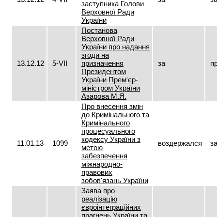
заступника Голови
Верховної Ради
України
Постанова
Верховної Ради
України про надання
згоди на
13.12.12
5-VII
призначення
за
п
Президентом
України Прем'єр-
міністром України
Азарова М.Я.
Про внесення змін
до Кримінального та
Кримінального
процесуального
кодексу України з
11.01.13
1099
воздержался
з
метою
забезпечення
міжнародно-
правових
зобов'язань України
Заява про
реалізацію
євроінтеграційних
прагнень України та