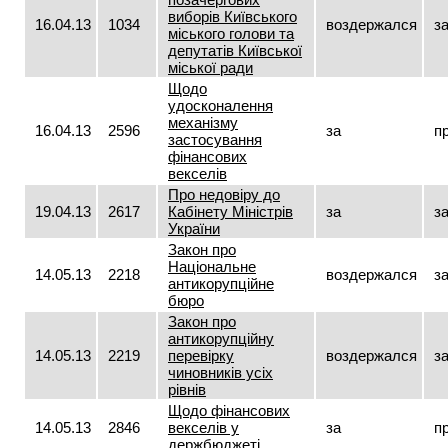
виборів Київського
16.04.13
1034
воздержался
з
міського голови та
депутатів Київської
міської ради
Щодо
удосконалення
механізму
16.04.13
2596
за
п
застосування
фінансових
векселів
Про недовіру до
19.04.13
2617
Кабінету Міністрів
за
з
України
Закон про
Національне
14.05.13
2218
воздержался
з
антикорупційне
бюро
Закон про
антикорупційну
14.05.13
2219
перевірку
воздержался
з
чиновників усіх
рівнів
Щодо фінансових
14.05.13
2846
векселів у
за
п
держбюджеті