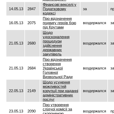
Фінансові векселі у
14.05.13
2847
Податковому
за
п
кодексі
Про відзначення
16.05.13
2075
подвигу героїв бою
воздержался
з
під Крутами
Щодо
удосконалення
процедури
21.05.13
2680
воздержался
з
здійснення
державних
закупівель
Про відзначення
створення
21.05.13
2684
Української
воздержался
з
Головної
Визвольної Ради
Щодо усунення
можливостей
22.05.13
2149
корупції при наданні
воздержался
з
адміністративних
послуг
Про утворення
слідчої комісії за
23.05.13
2090
воздержался
п
скороченою