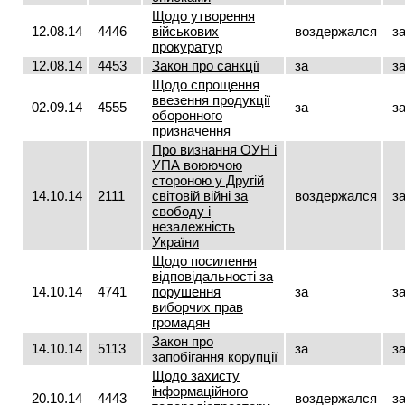
Щодо утворення
12.08.14
4446
військових
воздержался
з
прокуратур
12.08.14
4453
Закон про санкції
за
з
Щодо спрощення
ввезення продукції
02.09.14
4555
за
з
оборонного
призначення
Про визнання ОУН і
УПА воюючою
стороною у Другій
14.10.14
2111
світовій війні за
воздержался
з
свободу і
незалежність
України
Щодо посилення
відповідальності за
14.10.14
4741
порушення
за
з
виборчих прав
громадян
Закон про
14.10.14
5113
за
з
запобігання корупції
Щодо захисту
інформаційного
20.10.14
4443
воздержался
з