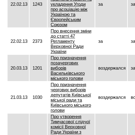
22.02.13
1243
укладення Угоди
за
з
про асоціацію між
Україною та
Європейським
Союзом
Про внесення зміни
до статті 47
22.02.13
2373
Регламенту
за
з
Верховної Ради
України
Про призначення
позачергових
20.03.13
1201
виборів
воздержался
з
Васильківського
міського голови
Про призначення
чергових виборів
депутатів Київської
21.03.13
1030
воздержался
в
міської ради та
Київського міського
голови
Про утворення
Тимчасової слідчої
комісії Верховної
Ради України з