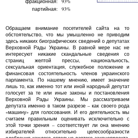
фракционная:
93%
партийная:
93%
Обращаем внимание посетителей сайта на то
обстоятельство, что мы умышленно не приводим
здесь никаких биографических сведений о депутатах
Верховной Рады Украины. В равной мере нас не
интересуют никакие скандальные сведения со
страниц желтой прессы, национальность,
сексуальная ориентация, служебное положение и
финансовая состоятельность членов украинского
парламента. По нашему мнению, имеет значение
лишь то, как именно тот или иной народный депутат
голосует за те или иные законы и постановления
Верховной Рады Украины. Мы рассматриваем
депутата именно в таком разрезе – как своего рода
«машину» для голосования. И его деятельность мы
считаем правильным оценивать исключительно с
этой точки зрения – соответствует ли она мнению
избирателей относительно целесообразности
одобрения каждого отдельно взятого законопроекта.