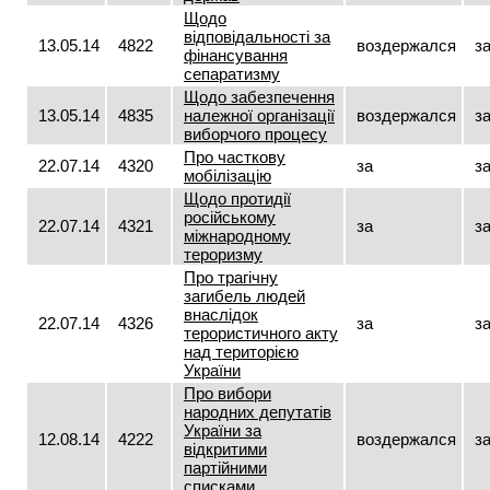
Щодо
відповідальності за
13.05.14
4822
воздержался
з
фінансування
сепаратизму
Щодо забезпечення
13.05.14
4835
належної організації
воздержался
з
виборчого процесу
Про часткову
22.07.14
4320
за
з
мобілізацію
Щодо протидії
російському
22.07.14
4321
за
з
міжнародному
тероризму
Про трагічну
загибель людей
внаслідок
22.07.14
4326
за
з
терористичного акту
над територією
України
Про вибори
народних депутатів
України за
12.08.14
4222
воздержался
з
відкритими
партійними
списками