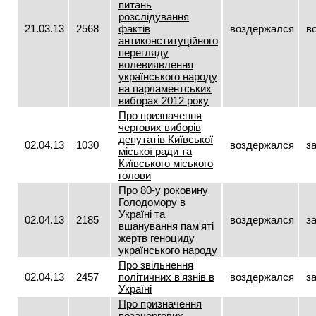
питань
розслідування
21.03.13
2568
фактів
воздержался
в
антиконституційного
перегляду
волевиявлення
українського народу
на парламентських
виборах 2012 року
Про призначення
чергових виборів
депутатів Київської
02.04.13
1030
воздержался
з
міської ради та
Київського міського
голови
Про 80-у роковину
Голодомору в
Україні та
02.04.13
2185
воздержался
з
вшанування пам'яті
жертв геноциду
українського народу
Про звільнення
02.04.13
2457
політичних в'язнів в
воздержался
з
Україні
Про призначення
позачергових