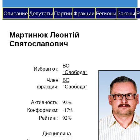
Описание
Депутаты
Партии
Фракции
Регионы
Законы
Р
Мартинюк Леонтій
Святославович
ВО
Избран от:
"Свобода"
Член
ВО
фракции:
"Свобода"
Активность:
92%
Конформизм:
-17%
Рейтинг:
92%
Дисциплина