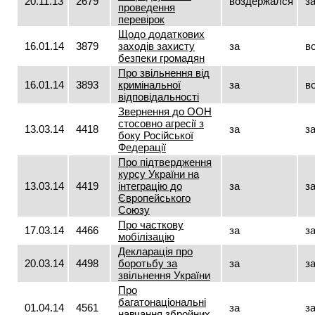
20.11.13
2679
воздержался
з
проведення
перевірок
Щодо додаткових
16.01.14
3879
заходів захисту
за
в
безпеки громадян
Про звільнення від
16.01.14
3893
кримінальної
за
в
відповідальності
Звернення до ООН
стосовно агресії з
13.03.14
4418
за
з
боку Російської
Федерації
Про підтвердження
курсу України на
13.03.14
4419
інтеграцію до
за
з
Європейського
Союзу
Про часткову
17.03.14
4466
за
з
мобілізацію
Декларація про
20.03.14
4498
боротьбу за
за
з
звільнення України
Про
багатонаціональні
01.04.14
4561
за
з
навчання збройних