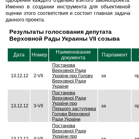
Именно в создании инструмента для объективной
оценки этого соответствия и состоит главная задача
данного проекта.
Результаты голосования депутата
Верховной Рады Украины VII созыва
Наименование
Дата
Номер
Парламент
документа
Постанова
Верховної Ради
13.12.12
2-VII
України про Голову
за
п
Верховної Ради
України
Постанова
Верховної Ради
України про
13.12.12
3-VII
за
п
Першого заступника
Голови Верховної
Ради України
Постанова
Верховної Ради
України про
13.12.12
4-VII
за
з