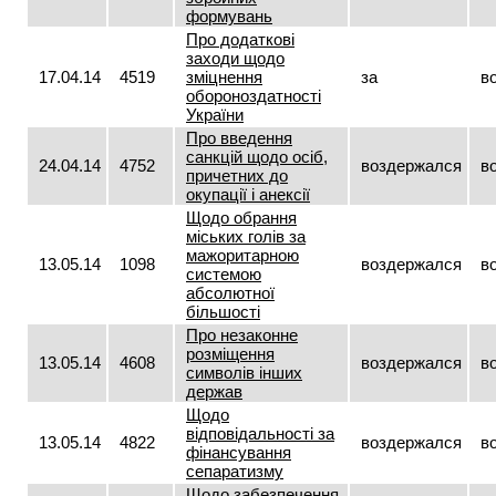
формувань
Про додаткові
заходи щодо
17.04.14
4519
зміцнення
за
в
обороноздатності
України
Про введення
санкцій щодо осіб,
24.04.14
4752
воздержался
в
причетних до
окупації і анексії
Щодо обрання
міських голів за
мажоритарною
13.05.14
1098
воздержался
в
системою
абсолютної
більшості
Про незаконне
розміщення
13.05.14
4608
воздержался
в
символів інших
держав
Щодо
відповідальності за
13.05.14
4822
воздержался
в
фінансування
сепаратизму
Щодо забезпечення