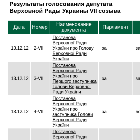
Результаты голосования депутата
Верховной Рады Украины VII созыва
Наименование
Дата
Номер
Парламент
документа
Постанова
Верховної Ради
13.12.12
2-VII
України про Голову
за
з
Верховної Ради
України
Постанова
Верховної Ради
України про
13.12.12
3-VII
за
з
Першого заступника
Голови Верховної
Ради України
Постанова
Верховної Ради
України про
13.12.12
4-VII
за
в
заступника Голови
Верховної Ради
України
Постанова
Верховної Ради