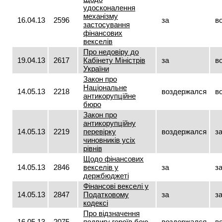
удосконалення
механізму
16.04.13
2596
за
в
застосування
фінансових
векселів
Про недовіру до
19.04.13
2617
Кабінету Міністрів
за
в
України
Закон про
Національне
14.05.13
2218
воздержался
в
антикорупційне
бюро
Закон про
антикорупційну
14.05.13
2219
перевірку
воздержался
з
чиновників усіх
рівнів
Щодо фінансових
14.05.13
2846
векселів у
за
з
держбюджеті
Фінансові векселі у
14.05.13
2847
Податковому
за
з
кодексі
Про відзначення
16.05.13
2075
подвигу героїв бою
воздержался
в