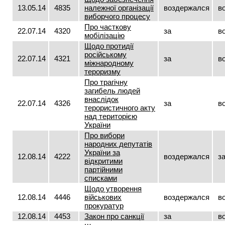
13.05.14
4835
належної організації
воздержался
в
виборчого процесу
Про часткову
22.07.14
4320
за
в
мобілізацію
Щодо протидії
російському
22.07.14
4321
за
в
міжнародному
тероризму
Про трагічну
загибель людей
внаслідок
22.07.14
4326
за
в
терористичного акту
над територією
України
Про вибори
народних депутатів
України за
12.08.14
4222
воздержался
з
відкритими
партійними
списками
Щодо утворення
12.08.14
4446
військових
воздержался
в
прокуратур
12.08.14
4453
Закон про санкції
за
в