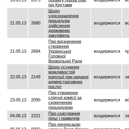
під Крутами
Щодо
удосконалення
процедури
21.05.13
2680
воздержался
в
здійснення
державних
закупівель
Про відзначення
створення
21.05.13
2684
Української
воздержался
п
Головної
Визвольної Ради
Щодо усунення
можливостей
22.05.13
2149
корупції при наданні
воздержался
з
адміністративних
послуг
Про утворення
слідчої комісії за
23.05.13
2090
воздержался
в
скороченою
процедурою
Про скасування
04.06.13
2221
воздержался
з
пільг і привілеїв
Про денонсацію