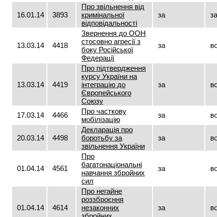
Про звільнення від
16.01.14
3893
кримінальної
за
з
відповідальності
Звернення до ООН
стосовно агресії з
13.03.14
4418
за
в
боку Російської
Федерації
Про підтвердження
курсу України на
13.03.14
4419
інтеграцію до
за
в
Європейського
Союзу
Про часткову
17.03.14
4466
за
в
мобілізацію
Декларація про
20.03.14
4498
боротьбу за
за
в
звільнення України
Про
багатонаціональні
01.04.14
4561
за
в
навчання збройних
сил
Про негайне
роззброєння
01.04.14
4614
незаконних
за
в
збройних