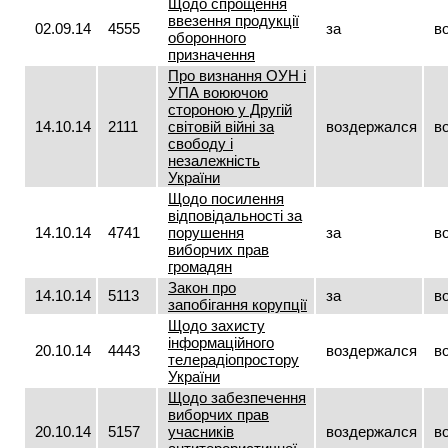
Щодо спрощення
ввезення продукції
02.09.14
4555
за
в
оборонного
призначення
Про визнання ОУН і
УПА воюючою
стороною у Другій
14.10.14
2111
світовій війні за
воздержался
в
свободу і
незалежність
України
Щодо посилення
відповідальності за
14.10.14
4741
порушення
за
в
виборчих прав
громадян
Закон про
14.10.14
5113
за
в
запобігання корупції
Щодо захисту
інформаційного
20.10.14
4443
воздержался
в
телерадіопростору
України
Щодо забезпечення
виборчих прав
20.10.14
5157
учасників
воздержался
в