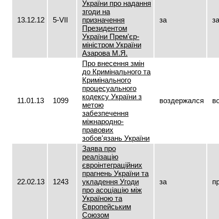
України про надання
згоди на
13.12.12
5-VII
призначення
за
з
Президентом
України Прем'єр-
міністром України
Азарова М.Я.
Про внесення змін
до Кримінального та
Кримінального
процесуального
кодексу України з
11.01.13
1099
воздержался
в
метою
забезпечення
міжнародно-
правових
зобов'язань України
Заява про
реалізацію
євроінтеграційних
прагнень України та
22.02.13
1243
укладення Угоди
за
п
про асоціацію між
Україною та
Європейським
Союзом