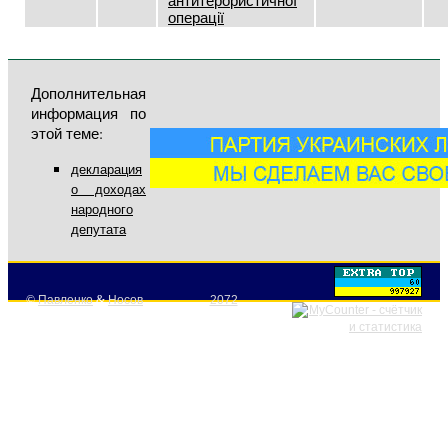
антитерористичної
операції
Дополнительная
информация по
этой теме:
декларация
о доходах
народного
депутата
©
Павленко
&
Носов
2072