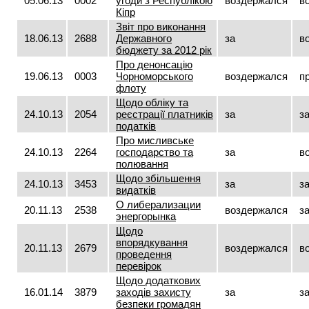
05.06.13
0002
угоди з Республікою
воздержался
в
Кіпр
Звіт про виконання
18.06.13
2688
Державного
за
в
бюджету за 2012 рік
Про денонсацію
19.06.13
0003
Чорноморського
воздержался
п
флоту
Щодо обліку та
24.10.13
2054
реєстрації платників
за
з
податків
Про мисливське
24.10.13
2264
господарство та
за
в
полювання
Щодо збільшення
24.10.13
3453
за
з
видатків
О либерализации
20.11.13
2538
воздержался
з
энергорынка
Щодо
впорядкування
20.11.13
2679
воздержался
в
проведення
перевірок
Щодо додаткових
16.01.14
3879
заходів захисту
за
з
безпеки громадян