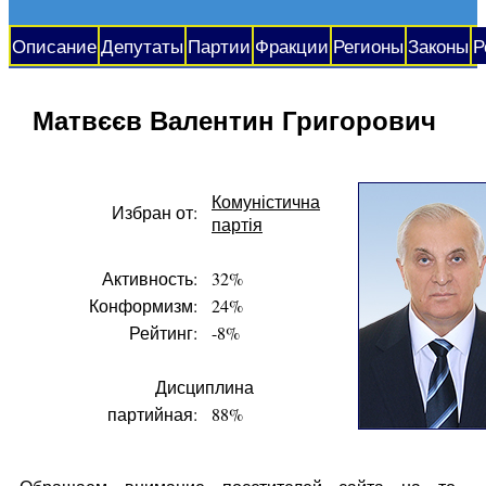
Описание
Депутаты
Партии
Фракции
Регионы
Законы
Р
Матвєєв Валентин Григорович
Комуністична
Избран от:
партія
Активность:
32%
Конформизм:
24%
Рейтинг:
-8%
Дисциплина
партийная:
88%