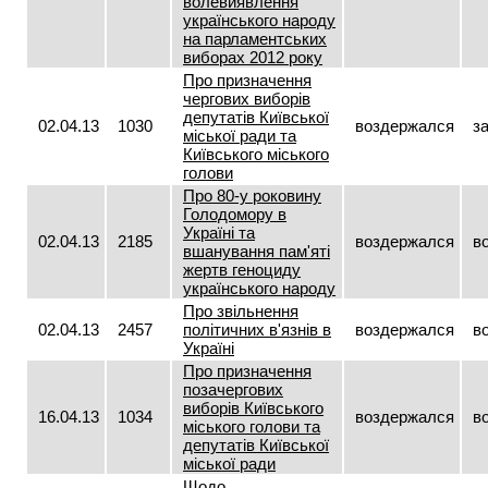
волевиявлення
українського народу
на парламентських
виборах 2012 року
Про призначення
чергових виборів
депутатів Київської
02.04.13
1030
воздержался
з
міської ради та
Київського міського
голови
Про 80-у роковину
Голодомору в
Україні та
02.04.13
2185
воздержался
в
вшанування пам'яті
жертв геноциду
українського народу
Про звільнення
02.04.13
2457
політичних в'язнів в
воздержался
в
Україні
Про призначення
позачергових
виборів Київського
16.04.13
1034
воздержался
в
міського голови та
депутатів Київської
міської ради
Щодо