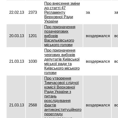
Про внесення зміни
до статті 47
22.02.13
2373
Регламенту
за
з
Верховної Ради
України
Про призначення
позачергових
20.03.13
1201
виборів
воздержался
в
Васильківського
міського голови
Про призначення
чергових виборів
депутатів Київської
21.03.13
1030
воздержался
в
міської ради та
Київського міського
голови
Про утворення
Тимчасової слідчої
комісії Верховної
Ради України з
питань
розслідування
21.03.13
2568
фактів
воздержался
в
антиконституційного
перегляду