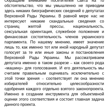
Обращаем внимание посетителей сайта на то
обстоятельство, что мы умышленно не приводим
здесь никаких биографических сведений о депутатах
Верховной Рады Украины. В равной мере нас не
интересуют никакие скандальные сведения со
страниц желтой прессы, национальность,
сексуальная ориентация, служебное положение и
финансовая состоятельность членов украинского
парламента. По нашему мнению, имеет значение
лишь то, как именно тот или иной народный депутат
голосует за те или иные законы и постановления
Верховной Рады Украины. Мы рассматриваем
депутата именно в таком разрезе – как своего рода
«машину» для голосования. И его деятельность мы
считаем правильным оценивать исключительно с
этой точки зрения – соответствует ли она мнению
избирателей относительно целесообразности
одобрения каждого отдельно взятого законопроекта.
Именно в создании инструмента для объективной
оценки этого соответствия и состоит главная задача
данного проекта.