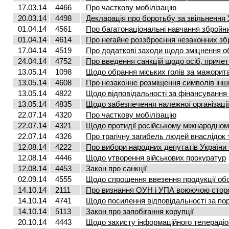
17.03.14
4466
Про часткову мобілізацію
20.03.14
4498
Декларація про боротьбу за звільнення 
01.04.14
4561
Про багатонаціональні навчання збройн
01.04.14
4614
Про негайне роззброєння незаконних з
17.04.14
4519
Про додаткові заходи щодо зміцнення о
24.04.14
4752
Про введення санкцій щодо осіб, причетни
13.05.14
1098
Щодо обрання міських голів за мажори
13.05.14
4608
Про незаконне розміщення символів ін
13.05.14
4822
Щодо відповідальності за фінансування
13.05.14
4835
Щодо забезпечення належної організаці
22.07.14
4320
Про часткову мобілізацію
22.07.14
4321
Щодо протидії російському міжнародно
22.07.14
4326
Про трагічну загибель людей внаслідок 
12.08.14
4222
Про вибори народних депутатів України 
12.08.14
4446
Щодо утворення військових прокуратур
12.08.14
4453
Закон про санкції
02.09.14
4555
Щодо спрощення ввезення продукції об
14.10.14
2111
Про визнання ОУН і УПА воюючою стороно
14.10.14
4741
Щодо посилення відповідальності за по
14.10.14
5113
Закон про запобігання корупції
20.10.14
4443
Щодо захисту інформаційного телерадіо