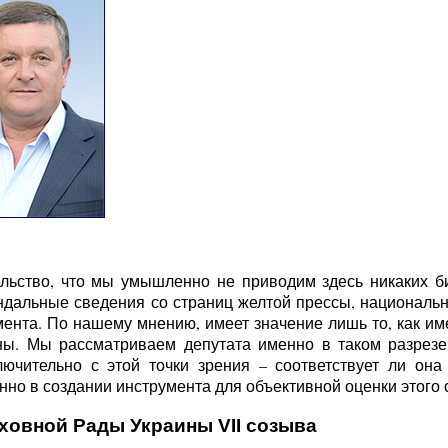
льство, что мы умышленно не приводим здесь никаких б
ндальные сведения со страниц желтой прессы, национальн
ента. По нашему мнению, имеет значение лишь то, как име
ы. Мы рассматриваем депутата именно в таком разрезе 
ючительно с этой точки зрения – соответствует ли она
но в создании инструмента для объективной оценки этого с
ховной Рады Украины VII созыва