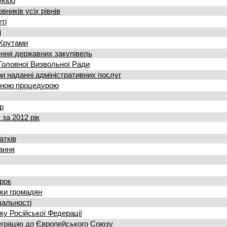
бюро
ників усіх рівнів
ті
і
 Крутами
ння державних закупівель
 Головної Визвольної Ради
и наданні адміністративних послуг
ченою процедурою
р
за 2012 рік
атків
ання
рок
ки громадян
дальності
ку Російської Федерації
теграцію до Європейського Союзу