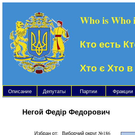
Who is Who 
Кто есть Кт
Хто є Хто в
Описание
Депутаты
Партии
Фракции
Негой Федір Федорович
Избран от:
Виборчий округ №186