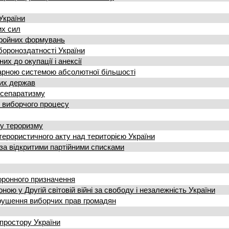
України
их сил
бройних формувань
бороноздатності України
х до окупації і анексії
тарною системою абсолютної більшості
ших держав
 сепаратизму
ї виборчого процесу
му тероризму
терористичного акту над територією України
за відкритими партійними списками
оронного призначення
ю у Другій світовій війні за свободу і незалежність України
рушення виборчих прав громадян
простору України