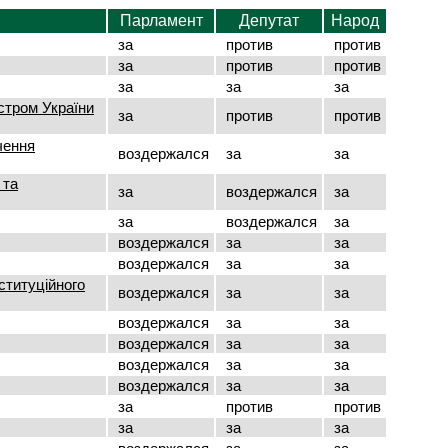
Парламент
Депутат
Народ
за
против
против
за
против
против
за
за
за
стром України
за
против
против
чення
воздержался
за
за
 та
за
воздержался
за
за
воздержался
за
воздержался
за
за
воздержался
за
за
ституційного
воздержался
за
за
воздержался
за
за
воздержался
за
за
воздержался
за
за
воздержался
за
за
за
против
против
за
за
за