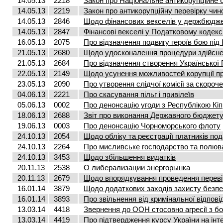
14.05.13
2218
Закон про Національне антикорупційне 
14.05.13
2219
Закон про антикорупційну перевірку чинов
14.05.13
2846
Щодо фінансових векселів у держбюдже
14.05.13
2847
Фінансові векселі у Податковому кодекс
16.05.13
2075
Про відзначення подвигу героїв бою під
21.05.13
2680
Щодо удосконалення процедури здійсне
21.05.13
2684
Про відзначення створення Української
22.05.13
2149
Щодо усунення можливостей корупції пр
23.05.13
2090
Про утворення слідчої комісії за скоро
04.06.13
2221
Про скасування пільг і привілеїв
05.06.13
0002
Про денонсацію угоди з Республікою Кіп
18.06.13
2688
Звіт про виконання Державного бюджету 
19.06.13
0003
Про денонсацію Чорноморського флоту
24.10.13
2054
Щодо обліку та реєстрації платників под
24.10.13
2264
Про мисливське господарство та полюв
24.10.13
3453
Щодо збільшення видатків
20.11.13
2538
О либерализации энергорынка
20.11.13
2679
Щодо впорядкування проведення переві
16.01.14
3879
Щодо додаткових заходів захисту безпе
16.01.14
3893
Про звільнення від кримінальної відпові
13.03.14
4418
Звернення до ООН стосовно агресії з бо
13.03.14
4419
Про підтвердження курсу України на ін