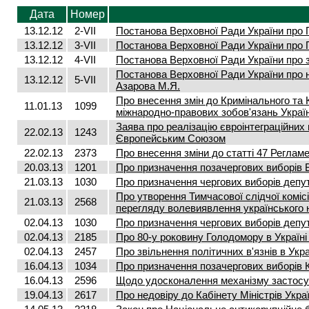
Дата
Номер
13.12.12
2-VII
Постанова Верховної Ради України про 
13.12.12
3-VII
Постанова Верховної Ради України про 
13.12.12
4-VII
Постанова Верховної Ради України про 
Постанова Верховної Ради України про 
13.12.12
5-VII
Азарова М.Я.
Про внесення змін до Кримінального та
11.01.13
1099
міжнародно-правових зобов'язань Украї
Заява про реалізацію євроінтеграційних 
22.02.13
1243
Європейським Союзом
22.02.13
2373
Про внесення зміни до статті 47 Реглам
20.03.13
1201
Про призначення позачергових виборів В
21.03.13
1030
Про призначення чергових виборів депута
Про утворення Тимчасової слідчої коміс
21.03.13
2568
перегляду волевиявлення українського 
02.04.13
1030
Про призначення чергових виборів депута
02.04.13
2185
Про 80-у роковину Голодомору в Україні
02.04.13
2457
Про звільнення політичних в'язнів в Укра
16.04.13
1034
Про призначення позачергових виборів Ки
16.04.13
2596
Щодо удосконалення механізму застосу
19.04.13
2617
Про недовіру до Кабінету Міністрів Укра