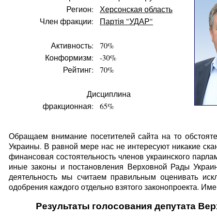
Регион:
Херсонская область
Член фракции:
Партія "УДАР"
Активность:
70%
Конформизм:
-30%
Рейтинг:
70%
Дисциплина
фракционная:
65%
Обращаем внимание посетителей сайта на то обстояте
Украины. В равной мере нас не интересуют никакие ска
финансовая состоятельность членов украинского парлам
иные законы и постановления Верховной Рады Украин
деятельность мы считаем правильным оценивать искл
одобрения каждого отдельно взятого законопроекта. Имен
Результаты голосования депутата Вер