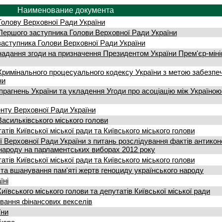
Наименование документа
Голову Верховної Ради України
Першого заступника Голови Верховної Ради України
заступника Голови Верховної Ради України
надання згоди на призначення Президентом України Прем'єр-міні
 Кримінального процесуального кодексу України з метою забезпе
ни
прагнень України та укладення Угоди про асоціацію між Україною
енту Верховної Ради України
асильківського міського голови
тів Київської міської ради та Київського міського голови
ії Верховної Ради України з питань розслідування фактів антикон
народу на парламентських виборах 2012 року
тів Київської міської ради та Київського міського голови
 та вшанування пам'яті жертв геноциду українського народу
їні
ївського міського голови та депутатів Київської міської ради
вання фінансових векселів
їни