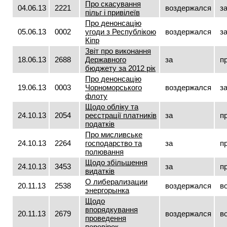
Про скасування
04.06.13
2221
воздержался
з
пільг і привілеїв
Про денонсацію
05.06.13
0002
угоди з Республікою
воздержался
з
Кіпр
Звіт про виконання
18.06.13
2688
Державного
за
п
бюджету за 2012 рік
Про денонсацію
19.06.13
0003
Чорноморського
воздержался
з
флоту
Щодо обліку та
24.10.13
2054
реєстрації платників
за
п
податків
Про мисливське
24.10.13
2264
господарство та
за
п
полювання
Щодо збільшення
24.10.13
3453
за
п
видатків
О либерализации
20.11.13
2538
воздержался
в
энергорынка
Щодо
впорядкування
20.11.13
2679
воздержался
в
проведення
перевірок