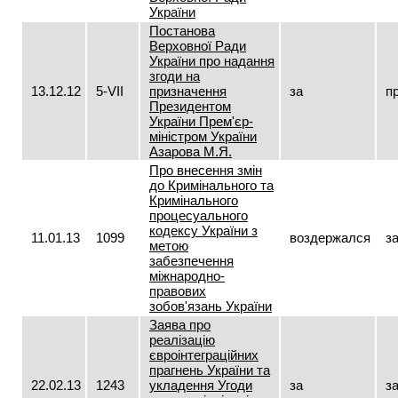
України
Постанова
Верховної Ради
України про надання
згоди на
13.12.12
5-VII
призначення
за
п
Президентом
України Прем'єр-
міністром України
Азарова М.Я.
Про внесення змін
до Кримінального та
Кримінального
процесуального
кодексу України з
11.01.13
1099
воздержался
з
метою
забезпечення
міжнародно-
правових
зобов'язань України
Заява про
реалізацію
євроінтеграційних
прагнень України та
22.02.13
1243
укладення Угоди
за
з