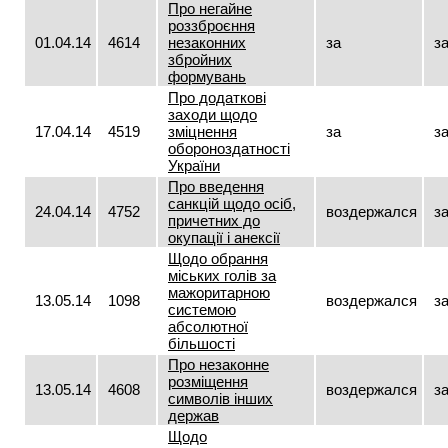
Про негайне
роззброєння
01.04.14
4614
незаконних
за
з
збройних
формувань
Про додаткові
заходи щодо
17.04.14
4519
зміцнення
за
з
обороноздатності
України
Про введення
санкцій щодо осіб,
24.04.14
4752
воздержался
з
причетних до
окупації і анексії
Щодо обрання
міських голів за
мажоритарною
13.05.14
1098
воздержался
з
системою
абсолютної
більшості
Про незаконне
розміщення
13.05.14
4608
воздержался
з
символів інших
держав
Щодо