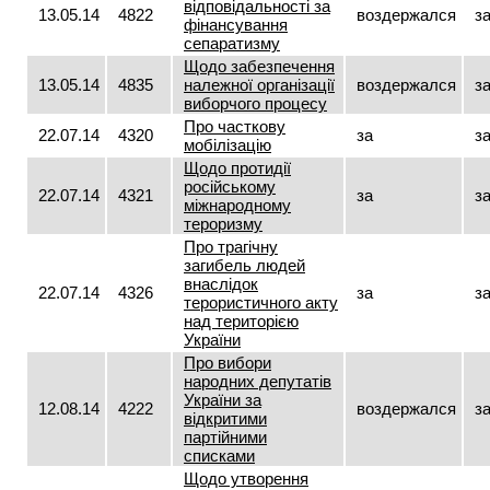
відповідальності за
13.05.14
4822
воздержался
з
фінансування
сепаратизму
Щодо забезпечення
13.05.14
4835
належної організації
воздержался
з
виборчого процесу
Про часткову
22.07.14
4320
за
з
мобілізацію
Щодо протидії
російському
22.07.14
4321
за
з
міжнародному
тероризму
Про трагічну
загибель людей
внаслідок
22.07.14
4326
за
з
терористичного акту
над територією
України
Про вибори
народних депутатів
України за
12.08.14
4222
воздержался
з
відкритими
партійними
списками
Щодо утворення