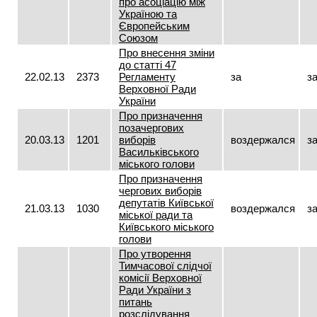
про асоціацію між
Україною та
Європейським
Союзом
Про внесення зміни
до статті 47
22.02.13
2373
Регламенту
за
з
Верховної Ради
України
Про призначення
позачергових
20.03.13
1201
виборів
воздержался
з
Васильківського
міського голови
Про призначення
чергових виборів
депутатів Київської
21.03.13
1030
воздержался
з
міської ради та
Київського міського
голови
Про утворення
Тимчасової слідчої
комісії Верховної
Ради України з
питань
розслідування