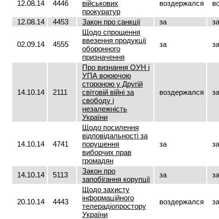
12.08.14
4446
військових
воздержался
в
прокуратур
12.08.14
4453
Закон про санкції
за
з
Щодо спрощення
ввезення продукції
02.09.14
4555
за
з
оборонного
призначення
Про визнання ОУН і
УПА воюючою
стороною у Другій
14.10.14
2111
світовій війні за
воздержался
з
свободу і
незалежність
України
Щодо посилення
відповідальності за
14.10.14
4741
порушення
за
з
виборчих прав
громадян
Закон про
14.10.14
5113
за
з
запобігання корупції
Щодо захисту
інформаційного
20.10.14
4443
воздержался
з
телерадіопростору
України