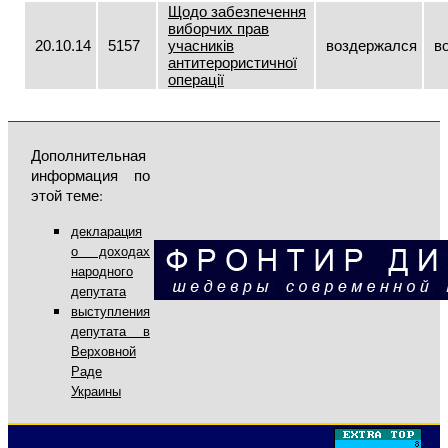
Щодо забезпечення
виборчих прав
20.10.14
5157
учасників
воздержался
в
антитерористичної
операції
Дополнительная
информация по
этой теме:
декларация
о доходах
народного
депутата
выступления
депутата в
Верховной
Раде
Украины