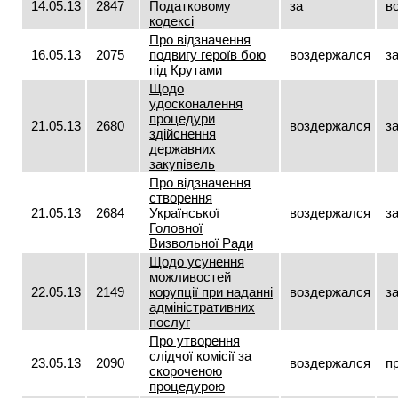
14.05.13
2847
Податковому
за
в
кодексі
Про відзначення
16.05.13
2075
подвигу героїв бою
воздержался
з
під Крутами
Щодо
удосконалення
процедури
21.05.13
2680
воздержался
з
здійснення
державних
закупівель
Про відзначення
створення
21.05.13
2684
Української
воздержался
з
Головної
Визвольної Ради
Щодо усунення
можливостей
22.05.13
2149
корупції при наданні
воздержался
з
адміністративних
послуг
Про утворення
слідчої комісії за
23.05.13
2090
воздержался
п
скороченою
процедурою