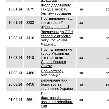
Щодо додаткових
16.01.14
3879
заходів захисту
за
в
безпеки громадян
Про звільнення від
16.01.14
3893
кримінальної
за
в
відповідальності
Звернення до ООН
стосовно агресії з
13.03.14
4418
за
з
боку Російської
Федерації
Про підтвердження
курсу України на
13.03.14
4419
інтеграцію до
за
з
Європейського
Союзу
Про часткову
17.03.14
4466
за
з
мобілізацію
Декларація про
20.03.14
4498
боротьбу за
за
з
звільнення України
Про
багатонаціональні
01.04.14
4561
за
з
навчання збройних
сил