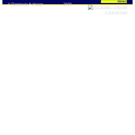
©
Павленко
&
Носов
2699