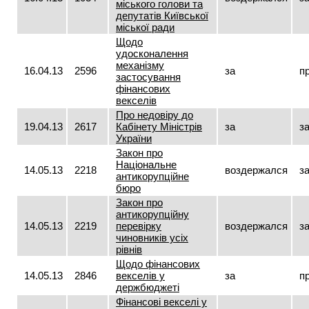
міського голови та
депутатів Київської
міської ради
Щодо
удосконалення
механізму
16.04.13
2596
за
п
застосування
фінансових
векселів
Про недовіру до
19.04.13
2617
Кабінету Міністрів
за
з
України
Закон про
Національне
14.05.13
2218
воздержался
з
антикорупційне
бюро
Закон про
антикорупційну
14.05.13
2219
перевірку
воздержался
з
чиновників усіх
рівнів
Щодо фінансових
14.05.13
2846
векселів у
за
п
держбюджеті
Фінансові векселі у