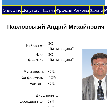
Описание
Депутаты
Партии
Фракции
Регионы
Законы
Р
Павловський Андрій Михайлович
ВО
Избран от:
"Батьківщина"
Член
ВО
фракции:
"Батьківщина"
Активность:
87%
Конформизм:
-12%
Рейтинг:
87%
Дисциплина
фракционная:
78%