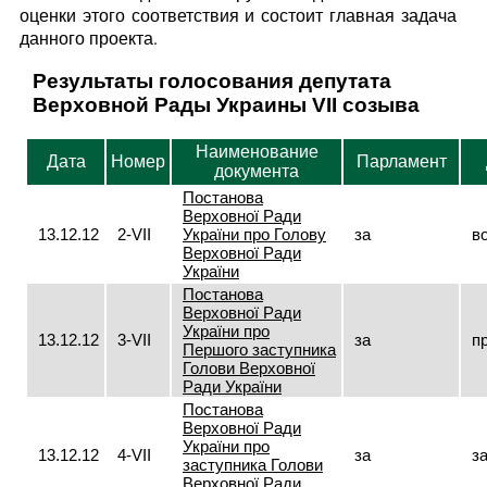
оценки этого соответствия и состоит главная задача
данного проекта.
Результаты голосования депутата
Верховной Рады Украины VII созыва
Наименование
Дата
Номер
Парламент
документа
Постанова
Верховної Ради
13.12.12
2-VII
України про Голову
за
в
Верховної Ради
України
Постанова
Верховної Ради
України про
13.12.12
3-VII
за
п
Першого заступника
Голови Верховної
Ради України
Постанова
Верховної Ради
України про
13.12.12
4-VII
за
з
заступника Голови
Верховної Ради