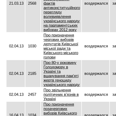
21.03.13
2568
фактів
воздержался
з
антиконституційного
перегляду
волевиявлення
українського народу
на парламентських
виборах 2012 року
Про призначення
чергових виборів
депутатів Київської
02.04.13
1030
воздержался
з
міської ради та
Київського міського
голови
Про 80-у роковину
Голодомору в
Україні та
02.04.13
2185
воздержался
з
вшанування пам'яті
жертв геноциду
українського народу
Про звільнення
02.04.13
2457
політичних в'язнів в
воздержался
з
Україні
Про призначення
позачергових
виборів Київського
16.04.13
1034
воздержался
з