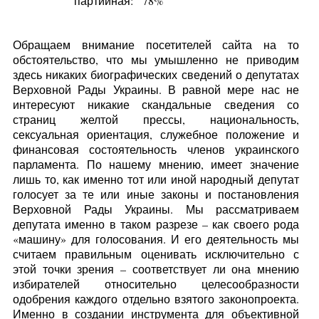
партийная:
78%
Обращаем внимание посетителей сайта на то
обстоятельство, что мы умышленно не приводим
здесь никаких биографических сведений о депутатах
Верховной Рады Украины. В равной мере нас не
интересуют никакие скандальные сведения со
страниц желтой прессы, национальность,
сексуальная ориентация, служебное положение и
финансовая состоятельность членов украинского
парламента. По нашему мнению, имеет значение
лишь то, как именно тот или иной народный депутат
голосует за те или иные законы и постановления
Верховной Рады Украины. Мы рассматриваем
депутата именно в таком разрезе – как своего рода
«машину» для голосования. И его деятельность мы
считаем правильным оценивать исключительно с
этой точки зрения – соответствует ли она мнению
избирателей относительно целесообразности
одобрения каждого отдельно взятого законопроекта.
Именно в создании инструмента для объективной