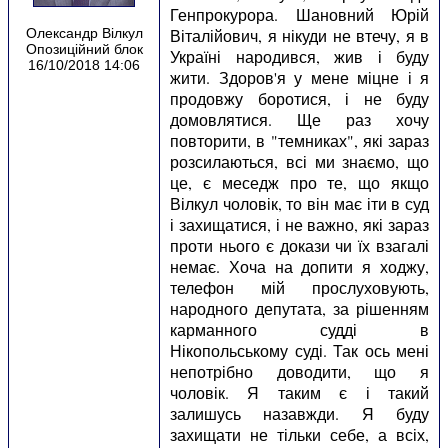
Генпрокурора. Шановний Юрій
Віталійович, я нікуди не втечу, я в
Олександр Вілкул
Опозиційний блок
Україні народився, жив і буду
16/10/2018 14:06
жити. Здоров'я у мене міцне і я
продовжу боротися, і не буду
домовлятися. Ще раз хочу
повторити, в "темниках", які зараз
розсилаються, всі ми знаємо, що
це, є меседж про те, що якщо
Вілкул чоловік, то він має іти в суд
і захищатися, і не важно, які зараз
проти нього є докази чи їх взагалі
немає. Хоча на допити я ходжу,
телефон мій прослуховують,
народного депутата, за рішенням
карманного судді в
Нікопольському суді. Так ось мені
непотрібно доводити, що я
чоловік. Я таким є і такий
залишусь назавжди. Я буду
захищати не тільки себе, а всіх,