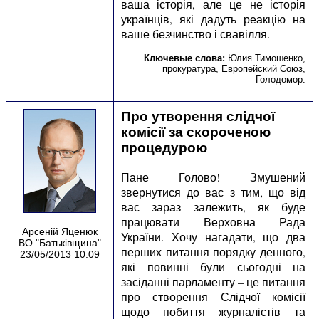
ваша історія, але це не історія
українців, які дадуть реакцію на
ваше безчинство і свавілля.
Ключевые слова:
Юлия Тимошенко
,
прокуратура
,
Европейский Союз
,
Голодомор
.
Про утворення слідчої
комісії за скороченою
процедурою
Пане Голово! Змушений
звернутися до вас з тим, що від
вас зараз залежить, як буде
працювати Верховна Рада
Арсеній Яценюк
України. Хочу нагадати, що два
ВО "Батьківщина"
перших питання порядку денного,
23/05/2013 10:09
які повинні були сьогодні на
засіданні парламенту – це питання
про створення Слідчої комісії
щодо побиття журналістів та