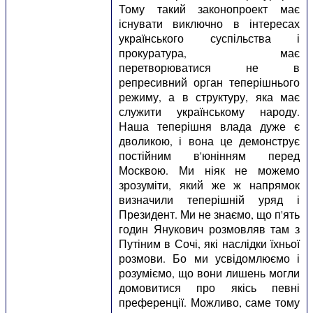
Тому такий законопроект має
існувати виключно в інтересах
українського суспільства і
прокуратура, має
перетворюватися не в
репресивний орган теперішнього
режиму, а в структуру, яка має
служити українському народу.
Наша теперішня влада дуже є
дволикою, і вона це демонструє
постійним в'юнінням перед
Москвою. Ми ніяк не можемо
зрозуміти, який же ж напрямок
визначили теперішній уряд і
Президент. Ми не знаємо, що п'ять
годин Янукович розмовляв там з
Путіним в Сочі, які наслідки їхньої
розмови. Бо ми усвідомлюємо і
розуміємо, що вони лишень могли
домовитися про якісь певні
преференції. Можливо, саме тому