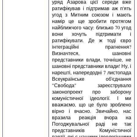
уряд Азарова цієї середи вже
ратифікував і підтримав аж п'ять
угод з Митним союзом і мають
намір це ще зробити протягом
найближчого часу: близько 70 угод
вони хочуть підтримати і
ратифікувати. Де ж тоді євро
інтеграційні прагнення?
Визначтеся, шановні
представники влади, точніше, не
шановні представники влади! Ну, і
нарешті, напередодні 7 листопада
Всеукраїнське об'єднання
"Свобода" зареєструвало
законопроект про заборону
комуністичної ідеології. І ми
вважаємо, що це було зроблено
вірно і вчасно. Звичайно, нас
вразила реакція вчора на
Погоджувальної раді не так
представників Комуністичної
партії, які є нашими ідеологічними