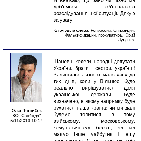
Ключевые слова:
Репрессии
,
Оппозиция
,
Фальсификации
,
прокуратура
,
Юрий
Луценко
.
Шановні колеги, народні депутати
України, брати і сестри, українці!
Залишилось зовсім мало часу до
тих днів, коли у Вільнюсі буде
реально вирішуватися доля
української держави. Буде
визначено, в якому напрямку буде
рухатися наша країна: чи ми далі
Олег Тягнибок
будемо топитися в тому
ВО "Свобода"
азійському, московському,
5/11/2013 10:14
комуністичному болоті, чи ми
маємо інше майбутнє і іншу
перспективу. Саме тому ми собі