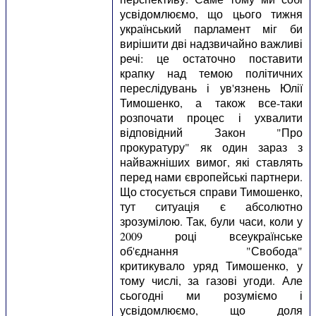
усвідомлюємо, що цього тижня
український парламент міг би
вирішити дві надзвичайно важливі
речі: це остаточно поставити
крапку над темою політичних
переслідувань і ув'язнень Юлії
Тимошенко, а також все-таки
розпочати процес і ухвалити
відповідний Закон "Про
прокуратуру" як один зараз з
найважніших вимог, які ставлять
перед нами європейські партнери.
Що стосується справи Тимошенко,
тут ситуація є абсолютно
зрозумілою. Так, були часи, коли у
2009 році всеукраїнське
об'єднання "Свобода"
критикувало уряд Тимошенко, у
тому числі, за газові угоди. Але
сьогодні ми розуміємо і
усвідомлюємо, що доля