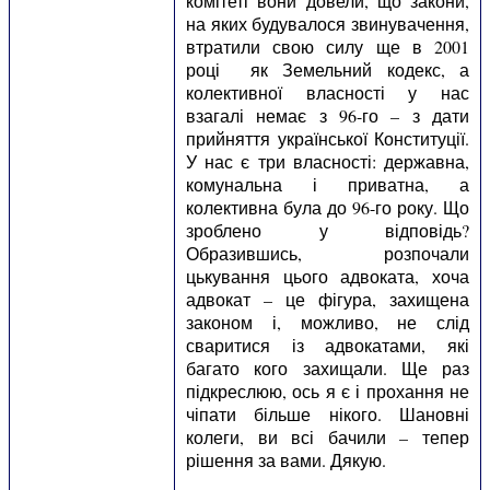
комітеті вони довели, що закони,
на яких будувалося звинувачення,
втратили свою силу ще в 2001
році як Земельний кодекс, а
колективної власності у нас
взагалі немає з 96-го – з дати
прийняття української Конституції.
У нас є три власності: державна,
комунальна і приватна, а
колективна була до 96-го року. Що
зроблено у відповідь?
Образившись, розпочали
цькування цього адвоката, хоча
адвокат – це фігура, захищена
законом і, можливо, не слід
сваритися із адвокатами, які
багато кого захищали. Ще раз
підкреслюю, ось я є і прохання не
чіпати більше нікого. Шановні
колеги, ви всі бачили – тепер
рішення за вами. Дякую.