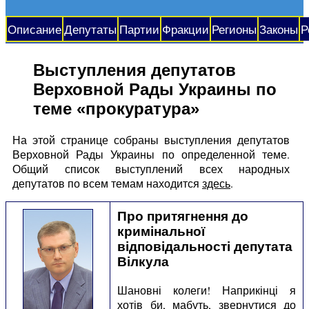
Описание
Депутаты
Партии
Фракции
Регионы
Законы
Р
Выступления депутатов
Верховной Рады Украины по
теме «прокуратура»
На этой странице собраны выступления депутатов
Верховной Рады Украины по определенной теме.
Общий список выступлений всех народных
депутатов по всем темам находится
здесь
.
Про притягнення до
кримінальної
відповідальності депутата
Вілкула
Шановні колеги! Наприкінці я
хотів би, мабуть, звернутися до