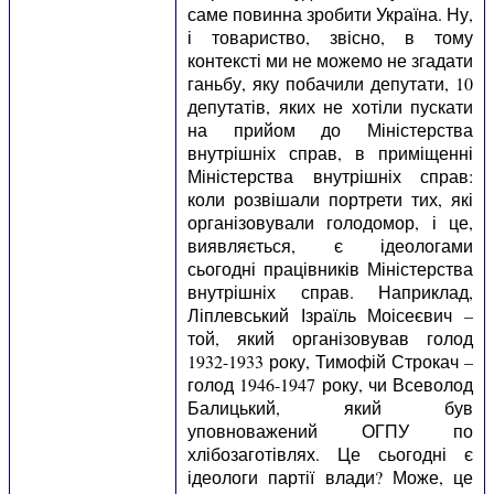
саме повинна зробити Україна. Ну,
і товариство, звісно, в тому
контексті ми не можемо не згадати
ганьбу, яку побачили депутати, 10
депутатів, яких не хотіли пускати
на прийом до Міністерства
внутрішніх справ, в приміщенні
Міністерства внутрішніх справ:
коли розвішали портрети тих, які
організовували голодомор, і це,
виявляється, є ідеологами
сьогодні працівників Міністерства
внутрішніх справ. Наприклад,
Ліплевський Ізраїль Моісеєвич –
той, який організовував голод
1932-1933 року, Тимофій Строкач –
голод 1946-1947 року, чи Всеволод
Балицький, який був
уповноважений ОГПУ по
хлібозаготівлях. Це сьогодні є
ідеологи партії влади? Може, це