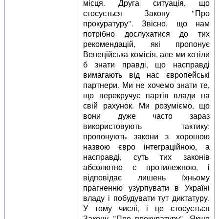
місця. Друга ситуація, що
стосується Закону "Про
прокуратуру". Звісно, що нам
потрібно дослухатися до тих
рекомендацій, які пропонує
Венеційська комісія, але ми хотіли
б знати правді, що насправді
вимагають від нас європейські
партнери. Ми не хочемо знати те,
що перекручує партія влади на
свій рахунок. Ми розуміємо, що
вони дуже часто зараз
використовують тактику:
пропонують закони з хорошою
назвою євро інтеграційною, а
насправді, суть тих законів
абсолютно є протилежною, і
відповідає лишень їхньому
прагненню узурпувати в Україні
владу і побудувати тут диктатуру.
У тому числі, і це стосується
Закону "Про прокуратуру". Якщо