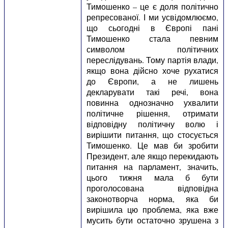
Тимошенко – це є доля політично
репресованої. І ми усвідомлюємо,
що сьогодні в Європі пані
Тимошенко стала певним
символом політичних
переслідувань. Тому партія влади,
якщо вона дійсно хоче рухатися
до Європи, а не лишень
декларувати такі речі, вона
повинна однозначно ухвалити
політичне рішення, отримати
відповідну політичну волю і
вирішити питання, що стосується
Тимошенко. Це мав би зробити
Президент, але якщо перекидають
питання на парламент, значить,
цього тижня мала б бути
проголосована відповідна
законотворча норма, яка би
вирішила цю проблема, яка вже
мусить бути остаточно зрушена з