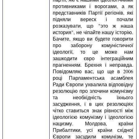
противниками і ворогами, а як
представників Партії регіонів, які
підняли вереск і почали
розказувати, що "это ж наша
история", не чіпайте нашу історію.
Бачите, якщо ви будете говорити
про заборону комуністичної
ідеології, то це може нам
зашкодити євро інтеграційним
прагненням. Брехня і неправда.
Повідомляю вас, що ще в 2006
році Парламентська асамблея
Ради Європи ухвалила відповідну
резолюцію про злочини комунізму
та необхідність їхнього
засудження, і в цих резолюціях
чітко ставиться знак рівності між
ідеологією комунізму і ідеологією
нацизму. Молдова, країни
Прибалтики, усі країни східної
Європи засудили комунізм, те